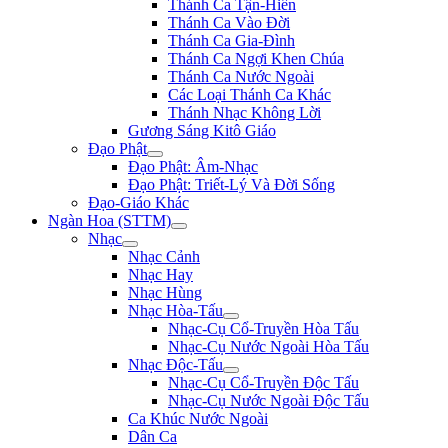
Thánh Ca Tận-Hiến
Thánh Ca Vào Đời
Thánh Ca Gia-Đình
Thánh Ca Ngợi Khen Chúa
Thánh Ca Nước Ngoài
Các Loại Thánh Ca Khác
Thánh Nhạc Không Lời
Gương Sáng Kitô Giáo
Đạo Phật
Đạo Phật: Âm-Nhạc
Đạo Phật: Triết-Lý Và Đời Sống
Đạo-Giáo Khác
Ngàn Hoa (STTM)
Nhạc
Nhạc Cảnh
Nhạc Hay
Nhạc Hùng
Nhạc Hòa-Tấu
Nhạc-Cụ Cổ-Truyền Hòa Tấu
Nhạc-Cụ Nước Ngoài Hòa Tấu
Nhạc Độc-Tấu
Nhạc-Cụ Cổ-Truyền Độc Tấu
Nhạc-Cụ Nước Ngoài Độc Tấu
Ca Khúc Nước Ngoài
Dân Ca