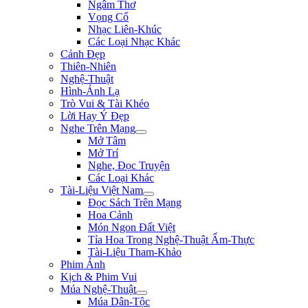
Ngâm Thơ
Vọng Cổ
Nhạc Liên-Khúc
Các Loại Nhạc Khác
Cảnh Đẹp
Thiên-Nhiên
Nghệ-Thuật
Hình-Ảnh Lạ
Trò Vui & Tài Khéo
Lời Hay Ý Đẹp
Nghe Trên Mạng
Mở Tâm
Mở Trí
Nghe, Đọc Truyện
Các Loại Khác
Tài-Liệu Việt Nam
Đọc Sách Trên Mạng
Hoa Cảnh
Món Ngon Đất Việt
Tỉa Hoa Trong Nghệ-Thuật Ẩm-Thực
Tài-Liệu Tham-Khảo
Phim Ảnh
Kịch & Phim Vui
Múa Nghệ-Thuật
Múa Dân-Tộc