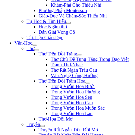
Khám-Phá Cho Thiếu Nhi
Phương-Pháp Montessori
Giáo-Dục Và Chăm-Sóc Thiếu Nhi
Tự Học & Tìm Hiểu
Học Ngâm thơ
Dẫn Giải Vọng Cổ
Tài-Liệu Giáo-Dục
Văn-Học
Thơ
Thơ Trên Đồi Trăng
Thơ Chủ-Đề Tung-Tăng Trong Đạo Việt
Tranh Thơ-Nhac
Thơ Rất Ngắn Trầu Cau
Văn-Nghệ Cộng-Hưởng
Thơ Trên Đồi Trăm Hoa
Trong Vườn Hoa Bưởi
Trong Vườn Hoa Phượng
Trong Vườn Hoa Sen
Trong Vườn Hoa Cau
Trong Vườn Hoa Muôn Sắc
Trong Vườn Hoa Lan
Thơ-Họa Đồi Mơ
Truyện
Truyện Rất Ngắn Trên Đồi Mơ