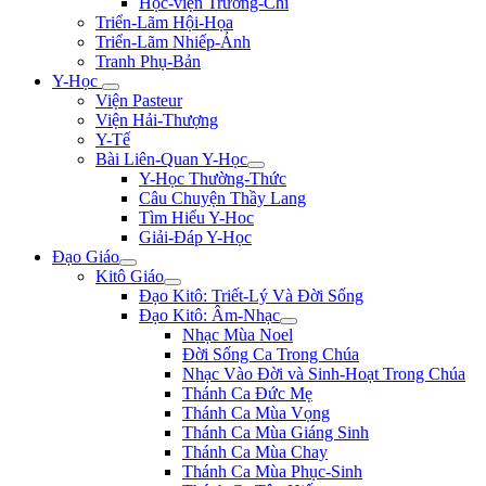
Học-viện Trương-Chi
Triển-Lãm Hội-Họa
Triển-Lãm Nhiếp-Ảnh
Tranh Phụ-Bản
Y-Học
Viện Pasteur
Viện Hải-Thượng
Y-Tế
Bài Liên-Quan Y-Học
Y-Học Thường-Thức
Câu Chuyện Thầy Lang
Tìm Hiểu Y-Hoc
Giải-Đáp Y-Học
Đạo Giáo
Kitô Giáo
Đạo Kitô: Triết-Lý Và Đời Sống
Đạo Kitô: Âm-Nhạc
Nhạc Mùa Noel
Đời Sống Ca Trong Chúa
Nhạc Vào Đời và Sinh-Hoạt Trong Chúa
Thánh Ca Đức Mẹ
Thánh Ca Mùa Vọng
Thánh Ca Mùa Giáng Sinh
Thánh Ca Mùa Chay
Thánh Ca Mùa Phục-Sinh