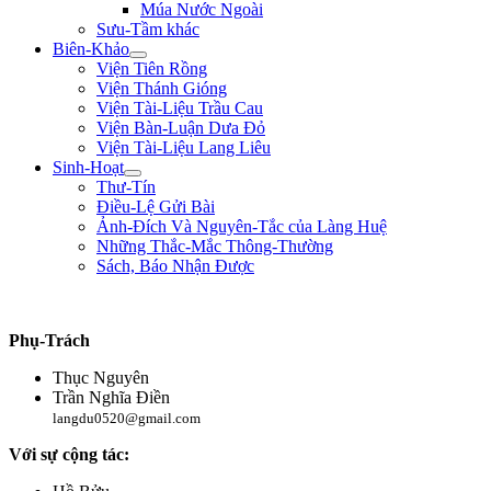
Múa Nước Ngoài
Sưu-Tầm khác
Biên-Khảo
Viện Tiên Rồng
Viện Thánh Gióng
Viện Tài-Liệu Trầu Cau
Viện Bàn-Luận Dưa Đỏ
Viện Tài-Liệu Lang Liêu
Sinh-Hoạt
Thư-Tín
Điều-Lệ Gửi Bài
Ảnh-Đích Và Nguyên-Tắc của Làng Huệ
Những Thắc-Mắc Thông-Thường
Sách, Báo Nhận Được
"Ta muốn cưỡi cơn gió mạnh, đạp làn sóng dữ, chém cá tràng-kình ở Biển Đông,
Phụ-Trách
Thục Nguyên
Trần Nghĩa Điền
langdu0520@gmail.com
Với sự cộng tác: