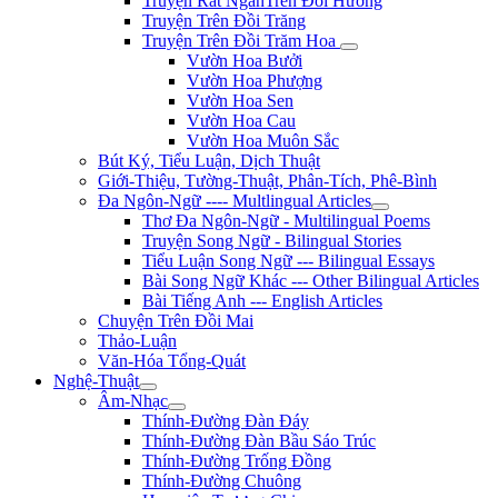
Truyện Rất NgắnTrên Đồi Hương
Truyện Trên Đồi Trăng
Truyện Trên Đồi Trăm Hoa
Vườn Hoa Bưởi
Vườn Hoa Phượng
Vườn Hoa Sen
Vườn Hoa Cau
Vườn Hoa Muôn Sắc
Bút Ký, Tiểu Luận, Dịch Thuật
Giới-Thiệu, Tường-Thuật, Phân-Tích, Phê-Bình
Đa Ngôn-Ngữ ---- Multlingual Articles
Thơ Đa Ngôn-Ngữ - Multilingual Poems
Truyện Song Ngữ - Bilingual Stories
Tiểu Luận Song Ngữ --- Bilingual Essays
Bài Song Ngữ Khác --- Other Bilingual Articles
Bài Tiếng Anh --- English Articles
Chuyện Trên Đồi Mai
Thảo-Luận
Văn-Hóa Tổng-Quát
Nghệ-Thuật
Âm-Nhạc
Thính-Đường Đàn Đáy
Thính-Đường Đàn Bầu Sáo Trúc
Thính-Đường Trống Đồng
Thính-Đường Chuông