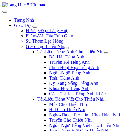
Trang Nhà
Giáo-Dục
Hướng-Đạo Làng Huệ
Phẩm-Vật Của Trân Gian
Sử Thơm Lạc-Hồng
Giáo-Dục Thiếu Nhi
Tài-Liệu Tiếng Anh Cho Thiếu Nhi
Bài Hát Tiếng Anh
Truyện Kể Tiếng Anh
Phim Hoạt-Họa Tiếng Anh
Ngôn-Ngữ Tiếng Anh
Toán Tiếng Anh
Kỹ-Năng Sống Tiếng Anh
Khoa-Học Tiếng Anh
Các Tài-Liệu Tiếng Anh Khác
Tài-Liệu Tiếng Việt Cho Thiếu Nhi
Múa Cho Thiếu Nhi
Hát Cho Thiếu Nhi
Nghệ-Thuật Tạo Hình Cho Thiếu Nhi
Truyện Cho Thiếu Nhi
Ngôn-Ngữ Tiếng Việt Cho Thiếu Nhi
Toán Tiếng Việt Cho Thiếu Nhi