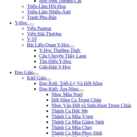
Học-viện Trương-Chi
Triển-Lãm Hội-Họa
Triển-Lãm Nhiếp-Ảnh
Tranh Phụ-Bản
Y-Học
Viện Pasteur
Viện Hải-Thượng
Y-Tế
Bài Liên-Quan Y-Học
Y-Học Thường-Thức
Câu Chuyện Thầy Lang
Tìm Hiểu Y-Hoc
Giải-Đáp Y-Học
Đạo Giáo
Kitô Giáo
Đạo Kitô: Triết-Lý Và Đời Sống
Đạo Kitô: Âm-Nhạc
Nhạc Mùa Noel
Đời Sống Ca Trong Chúa
Nhạc Vào Đời và Sinh-Hoạt Trong Chúa
Thánh Ca Đức Mẹ
Thánh Ca Mùa Vọng
Thánh Ca Mùa Giáng Sinh
Thánh Ca Mùa Chay
Thánh Ca Mùa Phục-Sinh