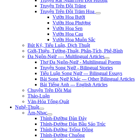
Truyện Rất NgắnTrên Đồi Hương
Truyện Trên Đồi Trăng
Truyện Trên Đồi Trăm Hoa
Vườn Hoa Bưởi
Vườn Hoa Phượng
Vườn Hoa Sen
Vườn Hoa Cau
Vườn Hoa Muôn Sắc
Bút Ký, Tiểu Luận, Dịch Thuật
Giới-Thiệu, Tường-Thuật, Phân-Tích, Phê-Bình
Đa Ngôn-Ngữ ---- Multlingual Articles
Thơ Đa Ngôn-Ngữ - Multilingual Poems
Truyện Song Ngữ - Bilingual Stories
Tiểu Luận Song Ngữ --- Bilingual Essays
Bài Song Ngữ Khác --- Other Bilingual Articles
Bài Tiếng Anh --- English Articles
Chuyện Trên Đồi Mai
Thảo-Luận
Văn-Hóa Tổng-Quát
Nghệ-Thuật
Âm-Nhạc
Thính-Đường Đàn Đáy
Thính-Đường Đàn Bầu Sáo Trúc
Thính-Đường Trống Đồng
Thính-Đường Chuông