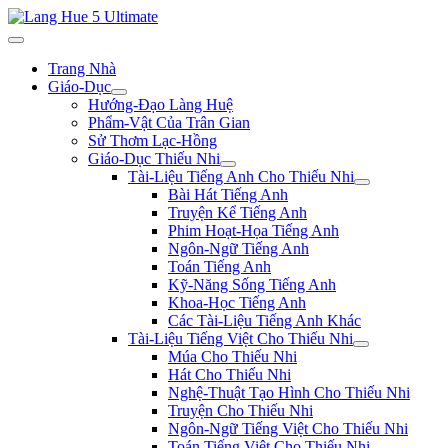
Trang Nhà
Giáo-Dục
Hướng-Đạo Làng Huệ
Phẩm-Vật Của Trân Gian
Sử Thơm Lạc-Hồng
Giáo-Dục Thiếu Nhi
Tài-Liệu Tiếng Anh Cho Thiếu Nhi
Bài Hát Tiếng Anh
Truyện Kể Tiếng Anh
Phim Hoạt-Họa Tiếng Anh
Ngôn-Ngữ Tiếng Anh
Toán Tiếng Anh
Kỹ-Năng Sống Tiếng Anh
Khoa-Học Tiếng Anh
Các Tài-Liệu Tiếng Anh Khác
Tài-Liệu Tiếng Việt Cho Thiếu Nhi
Múa Cho Thiếu Nhi
Hát Cho Thiếu Nhi
Nghệ-Thuật Tạo Hình Cho Thiếu Nhi
Truyện Cho Thiếu Nhi
Ngôn-Ngữ Tiếng Việt Cho Thiếu Nhi
Toán Tiếng Việt Cho Thiếu Nhi