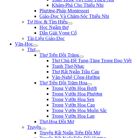
Khám-Phá Cho Thiếu Nhi
Phương-Pháp Montessori
Giáo-Dục Và Chăm-Sóc Thiếu Nhi
Tự Học & Tìm Hiểu
Học Ngâm thơ
Dẫn Giải Vọng Cổ
Tài-Liệu Giáo-Dục
Văn-Học
Thơ
Thơ Trên Đồi Trăng
Thơ Chủ-Đề Tung-Tăng Trong Đạo Việt
Tranh Thơ-Nhac
Thơ Rất Ngắn Trầu Cau
Văn-Nghệ Cộng-Hưởng
Thơ Trên Đồi Trăm Hoa
Trong Vườn Hoa Bưởi
Trong Vườn Hoa Phượng
Trong Vườn Hoa Sen
Trong Vườn Hoa Cau
Trong Vườn Hoa Muôn Sắc
Trong Vườn Hoa Lan
Thơ-Họa Đồi Mơ
Truyện
Truyện Rất Ngắn Trên Đồi Mơ