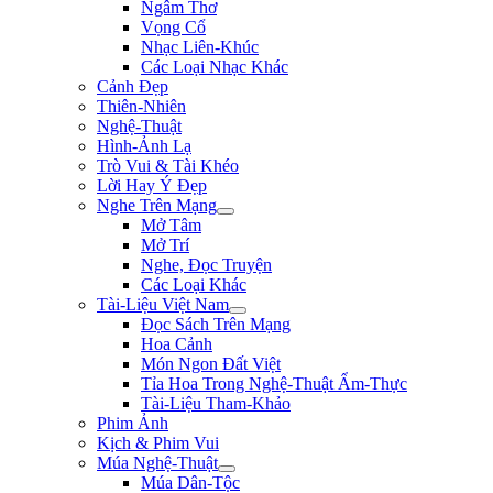
Ngâm Thơ
Vọng Cổ
Nhạc Liên-Khúc
Các Loại Nhạc Khác
Cảnh Đẹp
Thiên-Nhiên
Nghệ-Thuật
Hình-Ảnh Lạ
Trò Vui & Tài Khéo
Lời Hay Ý Đẹp
Nghe Trên Mạng
Mở Tâm
Mở Trí
Nghe, Đọc Truyện
Các Loại Khác
Tài-Liệu Việt Nam
Đọc Sách Trên Mạng
Hoa Cảnh
Món Ngon Đất Việt
Tỉa Hoa Trong Nghệ-Thuật Ẩm-Thực
Tài-Liệu Tham-Khảo
Phim Ảnh
Kịch & Phim Vui
Múa Nghệ-Thuật
Múa Dân-Tộc