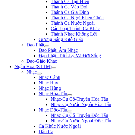
Thánh Ca Tận-Hiến
Thánh Ca Vào Đời
Thánh Ca Gia-Đình
Thánh Ca Ngợi Khen Chúa
Thánh Ca Nước Ngoài
Các Loại Thánh Ca Khác
Thánh Nhạc Không Lời
Gương Sáng Kitô Giáo
Đạo Phật
Đạo Phật: Âm-Nhạc
Đạo Phật: Triết-Lý Và Đời Sống
Đạo-Giáo Khác
Ngàn Hoa (STTM)
Nhạc
Nhạc Cảnh
Nhạc Hay
Nhạc Hùng
Nhạc Hòa-Tấu
Nhạc-Cụ Cổ-Truyền Hòa Tấu
Nhạc-Cụ Nước Ngoài Hòa Tấu
Nhạc Độc-Tấu
Nhạc-Cụ Cổ-Truyền Độc Tấu
Nhạc-Cụ Nước Ngoài Độc Tấu
Ca Khúc Nước Ngoài
Dân Ca