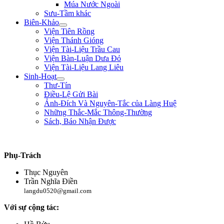
Múa Nước Ngoài
Sưu-Tầm khác
Biên-Khảo
Viện Tiên Rồng
Viện Thánh Gióng
Viện Tài-Liệu Trầu Cau
Viện Bàn-Luận Dưa Đỏ
Viện Tài-Liệu Lang Liêu
Sinh-Hoạt
Thư-Tín
Điều-Lệ Gửi Bài
Ảnh-Đích Và Nguyên-Tắc của Làng Huệ
Những Thắc-Mắc Thông-Thường
Sách, Báo Nhận Được
"Nếu bệ-hạ muốn hàng, xin trước hãy chém đầu tôi đi đã, rồi sau sẽ hàng!" **
Phụ-Trách
Thục Nguyên
Trần Nghĩa Điền
langdu0520@gmail.com
Với sự cộng tác: