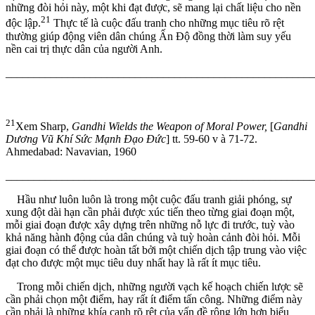
những đòi hỏi này, một khi đạt được, sẽ mang lại chất liệu cho nền
21
độc lập.
Thực tế là cuộc đấu tranh cho những mục tiêu rõ rệt
thường giúp động viên dân chúng Ấn Độ đồng thời làm suy yếu
nền cai trị thực dân của người Anh.
_______________________________________________________
21
Xem Sharp,
Gandhi Wields the Weapon of Moral Power,
[
Gandhi
Dương V
ũ
Khí S
ứ
c Mạnh Đạo Đức
] tt. 59-60 v à 71-72.
Ahmedabad: Navavian, 1960
_______________________________________________________
Hầu như luôn luôn là trong một cuộc đấu tranh giải phóng, sự
xung đột dài hạn cần phải được xúc tiến theo từng giai đoạn một,
mỗi giai đoạn được xây dựng trên những nỗ lực đi trước, tuỳ vào
khả năng hành động của dân chúng và tuỳ hoàn cảnh đòi hỏi. Mỗi
giai đoạn có thể được hoàn tất bởi một chiến dịch tập trung vào việc
đạt cho được một mục tiêu duy nhất hay là rất ít mục tiêu.
Trong mỗi chiến dịch, những người vạch kế hoạch chiến lược sẽ
cần phải chọn một điểm, hay rất ít điểm tấn công. Những điểm này
cần phải là những khía cạnh rõ rệt của vấn đề rộng lớn hơn biểu