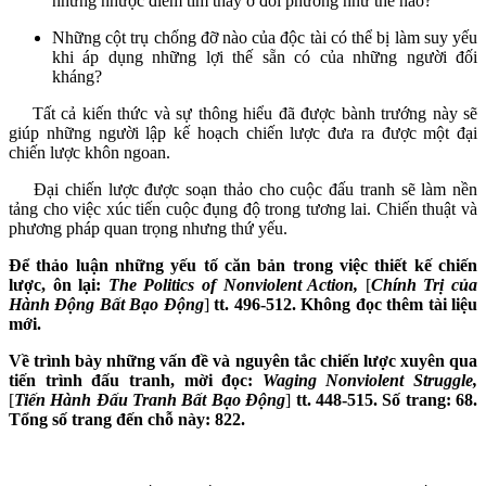
những nhược điểm tìm thấy ở đối phương như thế nào?
Những cột trụ chống đỡ nào của độc tài có thể bị làm suy yếu
khi áp dụng những lợi thế sẵn có của những người đối
kháng?
Tất cả kiến thức và sự thông hiểu đã được bành trướng này sẽ
giúp những người lập kế hoạch chiến lược đưa ra được một đại
chiến lược khôn ngoan.
Đại chiến lược được soạn thảo cho cuộc đấu tranh sẽ làm nền
tảng cho việc xúc tiến cuộc đụng độ trong tương lai. Chiến thuật và
phương pháp quan trọng nhưng thứ yếu.
Để thảo luận những yếu tố căn bản trong việc thiết kế chiến
lược, ôn lại
:
The Politics of
Nonviolent Action,
[
Chính Trị của
Hành Động Bất Bạo Động
]
tt
. 49
6
-51
2
. Không đọc thêm tài liệu
mới.
Về trình bày những vấn đề và nguyên tắc chiến lược xuyên qua
tiến trình đấu tranh, mời đọc:
Waging Nonviolent Struggle,
[
Tiến Hành Đấu Tranh Bất Bạo Động
]
tt. 448-515. Số trang: 68.
Tổng số trang đến chỗ này: 822.