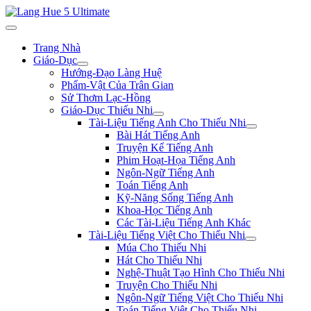
Trang Nhà
Giáo-Dục
Hướng-Đạo Làng Huệ
Phẩm-Vật Của Trân Gian
Sử Thơm Lạc-Hồng
Giáo-Dục Thiếu Nhi
Tài-Liệu Tiếng Anh Cho Thiếu Nhi
Bài Hát Tiếng Anh
Truyện Kể Tiếng Anh
Phim Hoạt-Họa Tiếng Anh
Ngôn-Ngữ Tiếng Anh
Toán Tiếng Anh
Kỹ-Năng Sống Tiếng Anh
Khoa-Học Tiếng Anh
Các Tài-Liệu Tiếng Anh Khác
Tài-Liệu Tiếng Việt Cho Thiếu Nhi
Múa Cho Thiếu Nhi
Hát Cho Thiếu Nhi
Nghệ-Thuật Tạo Hình Cho Thiếu Nhi
Truyện Cho Thiếu Nhi
Ngôn-Ngữ Tiếng Việt Cho Thiếu Nhi
Toán Tiếng Việt Cho Thiếu Nhi