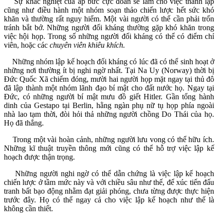
Sự khắc nghiệt của áp bức cực đoan sẽ làm cho việc thành lập
cũng như điều hành một nhóm soạn thảo chiến lược hết sức khó
khăn và thường rất nguy hiểm. Một vài người có thể cần phải trốn
tránh bắt bớ. Những người đối kháng thường gặp khó khăn trong
việc hội họp. Trong số những người đối kháng có thể có điểm chỉ
viên, hoặc các
chuyên viên khiêu khích.
Những nhóm lập kế hoạch đối kháng có lúc đã có thể sinh hoạt ở
những nơi thường ít bị nghi ngờ nhất. Tại Na Uy (Norway) thời bị
Đức Quốc Xã chiếm đóng, mười hai người họp mặt ngay tại thủ đô
đã lập thành một nhóm lãnh đạo bí mật cho đất nước họ. Ngay tại
Đức, có những người bí mật mưu đồ giết Hitler. Gần tổng hành
dinh của Gestapo tại Berlin, hằng ngàn phụ nữ tụ họp phía ngoài
nhà lao tạm thời, đòi hỏi thả những người chồng Do Thái của họ.
Họ đã thắng.
Trong một vài hoàn cảnh, những người lưu vong có thể hữu ích.
Những kĩ thuật truyền thông mới cũng có thể hỗ trợ việc lập kế
hoạch được thận trọng.
Những người nghi ngờ có thể dẫn chứng là việc lập kế hoạch
chiến lược ở tầm mức này và với chiều sâu như thế, để xúc tiến đấu
tranh bất bạo động nhằm đạt giải phóng, chưa từng được thực hiện
trước đây. Họ có thể ngay cả cho việc lập kế hoạch như thế là
không cần thiết.