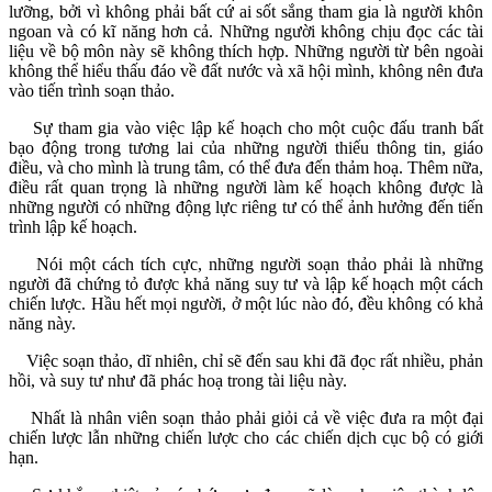
lưỡng, bởi vì không phải bất cứ ai sốt sắng tham gia là người khôn
ngoan và có kĩ năng hơn cả. Những người không chịu đọc các tài
liệu về bộ môn này sẽ không thích hợp. Những người từ bên ngoài
không thể hiểu thấu đáo về đất nước và xã hội mình, không nên đưa
vào tiến trình soạn thảo.
Sự tham gia vào việc lập kế hoạch cho một cuộc đấu tranh bất
bạo động trong tương lai của những người thiếu thông tin, giáo
điều, và cho mình là trung tâm, có thể đưa đến thảm hoạ. Thêm nữa,
điều rất quan trọng là những người làm kế hoạch không được là
những người có những động lực riêng tư có thể ảnh hưởng đến tiến
trình lập kế hoạch.
Nói một cách tích cực, những người soạn thảo phải là những
người đã chứng tỏ được khả năng suy tư và lập kế hoạch một cách
chiến lược. Hầu hết mọi người, ở một lúc nào đó, đều không có khả
năng này.
Việc soạn thảo, dĩ nhiên, chỉ sẽ đến sau khi đã đọc rất nhiều, phản
hồi, và suy tư như đã phác hoạ trong tài liệu này.
Nhất là nhân viên soạn thảo phải giỏi cả về việc đưa ra một đại
chiến lược lẫn những chiến lược cho các chiến dịch cục bộ có giới
hạn.