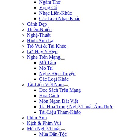
Ngâm Thơ
Vọng Cổ
Nhạc Liên-Khúc
Các Loại Nhạc Khác
Cảnh Đẹp
Thiên-Nhiên
Nghệ-Thuật
Hình-Ảnh Lạ
Trò Vui & Tài Khéo
Lời Hay Ý Đẹp
Nghe Trên Mạng
Mở Tâm
Mở Trí
Nghe, Đọc Truyện
Các Loại Khác
Tài-Liệu Việt Nam
Đọc Sách Trên Mạng
Hoa Cảnh
Món Ngon Đất Việt
Tỉa Hoa Trong Nghệ-Thuật Ẩm-Thực
Tài-Liệu Tham-Khảo
Phim Ảnh
Kịch & Phim Vui
Múa Nghệ-Thuật
Múa Dân-Tộc