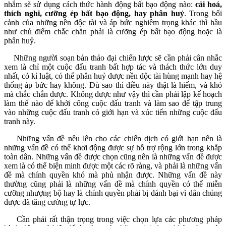
nhắm sẽ sử dụng cách thức hành động bất bạo động nào:
cải hoá,
thích nghi, cưỡng ép bất bạo động, hay phân huỷ
. Trong bối
cảnh của những nền độc tài và áp bức nghiêm trọng khác thì hầu
như chủ điểm chắc chắn phải là cưỡng ép bất bạo động hoặc là
phân huỷ.
Những người soạn bản thảo đại chiến lược sẽ cần phải cân nhắc
xem là chỉ một cuộc đấu tranh bất hợp tác và thách thức lớn duy
nhất, có kỉ luật, có thể phân huỷ được nền độc tài hùng mạnh hay hệ
thống áp bức hay không. Dù sao thì điều này thật là hiếm, và khó
mà chắc chắn được. Không được như vậy thì cần phải lập kế hoạch
làm thế nào để khởi công cuộc đấu tranh và làm sao để tập trung
vào những cuộc đấu tranh có giới hạn và xúc tiến những cuộc đấu
tranh này.
Những vấn đề nêu lên cho các chiến dịch có giới hạn nên là
những vấn đề có thể khơi động được sự hỗ trợ rộng lớn trong khắp
toàn dân. Những vấn đề được chọn cũng nên là những vấn đề được
xem là có thể biện minh được một các rõ ràng, và phải là những vấn
đề mà chính quyền khó mà phủ nhận được. Những vấn đề này
thường cũng phải là những vấn đề mà chính quyền có thể miễn
cưỡng nhượng bộ hay là chính quyền phải bị đánh bại vì dân chúng
được đã tăng cường tự lực.
Cần phải rất thận trọng trong việc chọn lựa các phương pháp