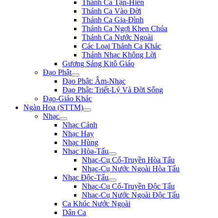
Thánh Ca Tận-Hiến
Thánh Ca Vào Đời
Thánh Ca Gia-Đình
Thánh Ca Ngợi Khen Chúa
Thánh Ca Nước Ngoài
Các Loại Thánh Ca Khác
Thánh Nhạc Không Lời
Gương Sáng Kitô Giáo
Đạo Phật
Đạo Phật: Âm-Nhạc
Đạo Phật: Triết-Lý Và Đời Sống
Đạo-Giáo Khác
Ngàn Hoa (STTM)
Nhạc
Nhạc Cảnh
Nhạc Hay
Nhạc Hùng
Nhạc Hòa-Tấu
Nhạc-Cụ Cổ-Truyền Hòa Tấu
Nhạc-Cụ Nước Ngoài Hòa Tấu
Nhạc Độc-Tấu
Nhạc-Cụ Cổ-Truyền Độc Tấu
Nhạc-Cụ Nước Ngoài Độc Tấu
Ca Khúc Nước Ngoài
Dân Ca