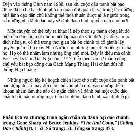
Điện vào tháng Chín năm 1988, sau khi cuộc đấu tranh bất bạo
động đã hạ bệ ba chính phủ do quân đội quản lí, và trong lúc những
nhà lãnh đạo dân chủ không thể thoả thuận được ai là người trong
số những nhà lãnh dạo này sẽ lãnh đạo chính quyền dân chủ mới.
Một chuyện có thể xảy ra khác là tiếp theo sự thành công lật đổ
một nền độc tài, một nhóm biệt lập nào đó với những ý đồ và mục
đích riêng tư có thể trong thời gian bất ổn chính trị cố giành lấy
quyền quản lí bộ máy Nhà Nước cho những mục đích riêng tư của
họ. Họ có thể nhắm làm những ông chủ mới. Đây là điều mà cánh
Bolsheviks làm ở tại Nga năm 1917, tiếp theo sau sự thành công
chủ yếu bất bạo động của Cách Mạng Tháng Hai chấm dứt hệ
thống Nga hoàng.
Những người lập kế hoạch chiến lược cho một cuộc đấu tranh bất
bạo động để có thay đổi dân chủ cần phải đưa vào những điều
khoản nhằm làm thế nào để ngăn chặn và đánh bại một cuộc đảo
chánh bất luận những mục tiêu do nhóm đảo chánh xác định là gì.
Phân tích và chương trình ngăn chặn và đánh bại đảo chánh
trong: Gene Sharp và Bruce Jenkins,
“The Anti-Coup,”
[
Chống
Đảo Chánh
]
tt. 1-53. Số trang: 53. Tổng số trang: 878.