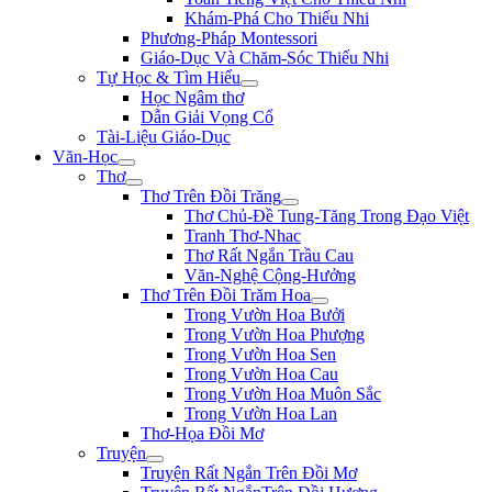
Khám-Phá Cho Thiếu Nhi
Phương-Pháp Montessori
Giáo-Dục Và Chăm-Sóc Thiếu Nhi
Tự Học & Tìm Hiểu
Học Ngâm thơ
Dẫn Giải Vọng Cổ
Tài-Liệu Giáo-Dục
Văn-Học
Thơ
Thơ Trên Đồi Trăng
Thơ Chủ-Đề Tung-Tăng Trong Đạo Việt
Tranh Thơ-Nhac
Thơ Rất Ngắn Trầu Cau
Văn-Nghệ Cộng-Hưởng
Thơ Trên Đồi Trăm Hoa
Trong Vườn Hoa Bưởi
Trong Vườn Hoa Phượng
Trong Vườn Hoa Sen
Trong Vườn Hoa Cau
Trong Vườn Hoa Muôn Sắc
Trong Vườn Hoa Lan
Thơ-Họa Đồi Mơ
Truyện
Truyện Rất Ngắn Trên Đồi Mơ