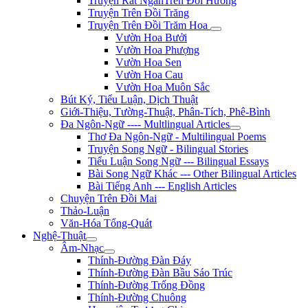
Truyện Rất NgắnTrên Đồi Hương
Truyện Trên Đồi Trăng
Truyện Trên Đồi Trăm Hoa
Vườn Hoa Bưởi
Vườn Hoa Phượng
Vườn Hoa Sen
Vườn Hoa Cau
Vườn Hoa Muôn Sắc
Bút Ký, Tiểu Luận, Dịch Thuật
Giới-Thiệu, Tường-Thuật, Phân-Tích, Phê-Bình
Đa Ngôn-Ngữ ---- Multlingual Articles
Thơ Đa Ngôn-Ngữ - Multilingual Poems
Truyện Song Ngữ - Bilingual Stories
Tiểu Luận Song Ngữ --- Bilingual Essays
Bài Song Ngữ Khác --- Other Bilingual Articles
Bài Tiếng Anh --- English Articles
Chuyện Trên Đồi Mai
Thảo-Luận
Văn-Hóa Tổng-Quát
Nghệ-Thuật
Âm-Nhạc
Thính-Đường Đàn Đáy
Thính-Đường Đàn Bầu Sáo Trúc
Thính-Đường Trống Đồng
Thính-Đường Chuông