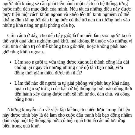
người đối kháng sẽ cần phải tiến hành một cách có hệ thống, từng
bước một, đến mục đích của mình. Nếu tất cả những điều này được
thực hiện một cách khôn ngoan và khéo léo thì kinh nghiệm có thể
khẳng định là người dân bị áp bức có thể trở nên tin tưởng hơn vào
những khả năng tự giải phóng của họ.
Cứu cánh ở đây, cho đến bây giờ, là tìm hiểu làm sao người ta có
thể vượt quá kinh nghiệm quá khứ, mà không lệ thuộc vào những vị
cứu tinh chính trị có thể không bao giờ đến, hoặc không phải bao
giờ cũng khôn ngoan.
Làm sao người ta vừa tăng được xác suất thành công lâu dài
chống lại ngay cả những những chế độ tàn bạo nhất, vừa
đồng thời giảm thiểu được tổn thất?
Làm thế nào để người ta tự giải phóng và phát huy khả năng
ngăn chặn sự trở lại của bất cứ hệ thống áp bức nào đồng thời
tiến hành xây dựng được một xã hội tự do, dân chủ, và công
bằng hơn?
Những khuyến cáo về việc lập kế hoạch chiến lược trong tài liệu
này được trình bày là để làm cho cuộc đấu tranh bất bạo động nhằm
đánh sập một hệ thống áp bức có hiệu quả hơn là các nỗ lực ứng
biến trong quá khứ.