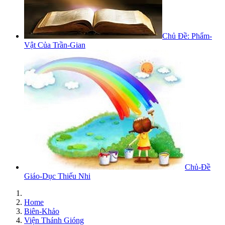
Chủ Đề: Phẩm-
Vật Của Trần-Gian
Chủ-Đề
Giáo-Dục Thiếu Nhi
Home
Biên-Khảo
Viện Thánh Gióng