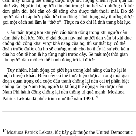
cảm thấy không thể thắng được một lực lượng chênh lệch quá lớn
như vậy. Ngược lại, người dân chú trọng hơn hết vào những nỗ lực
đơn giản đòi hỏi cần có để sống cho được thật thoải mái. Do đó
người dân bị áp bức phần lớn thụ động. Tình trạng này thường được
gọi một cách sai lầm là “thờ ơ”. Thực ra đó chỉ là tình trạng bất lực.
Cần thận trọng khi khuyến cáo hành động trong khi người dân
cảm thấy bất lực. Nếu ở giai đoạn này mà người dân vẫn bị xúi dục
chống đối công khai vượt khả năng của họ, thì sự thất bại có thể
đoán trước được của họ sẽ chứng minh cho họ thấy là sự yếu kém
của họ còn tệ hơn là họ từng nghĩ trước đây. Sẽ mất một thời gian
lâu người dân mới có thể hành động trở lại được.
Tuy nhiên, hành động có giới hạn trong khả năng của họ lại là
một chuyện khác. Điều này có thể thực hiện được. Trong một giai
đoạn quan trọng của cuộc đấu tranh chống lại nền cai trị phân biệt
chủng tộc tại Nam Phi, người ta không thể động viên được dân
Nam Phi hành động chống lại nền thống trị quá mạnh, Mosiuoa
19
Patrick Lekota đã phúc trình như thế năm 1990.
_______________________________________________________
19
Mosiuoa Patrick Lekota, lúc bấy giờ thuộc the United Democratic