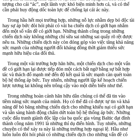
tượng cho cái “ác”, một lãnh vực khó biện minh hơn cả, và có thể
cần phải huy động dốc toàn lực để chống lại cái ác này.
Trong hầu hết mọi trường hợp, những nỗ lực nhằm dẹp bỏ độc tài
hay sự áp bức đòi hỏi phải có vài ba chiến dịch có giới hạn nhắm
đến một số vấn đề có giới hạn. Những thành công trong những
chiến dịch này không những chỉ sửa sai những sai quấy rõ rệt được
nêu ra. Những chiến dịch này còn đóng góp vào việc tăng khả năng
sức mạnh của những người đối kháng đồng thời giảm thiểu sức
mạnh hữu hiệu của đối thủ.
Trong một vài trường hợp hãn hữu, một chiến dịch cho một vấn
đề có giới hạn lại được tiếp đón một cách bất ngờ bằng sự bất hợp
tác và thách đố mạnh mẽ đến độ kết quả là sức mạnh càn quét toàn
bộ hệ thống áp bức. Tuy nhiên, những người lập kế hoạch chiến
lược tương lai không nên trông cậy vào một diễn biến như thế.
Trong những hoàn cảnh hãn hữu dân chúng có thể đã tin vào
tiềm năng sức mạnh của mình. Họ có thể đã có được tự tin và khả
năng để bỏ băng những chiến dịch cho những khiếu nại có giới hạn
và sẵn sàng hành động chấm dứt toàn bộ hệ thống áp bức. Những
cuộc đấu tranh giành độc lập của ba quốc gia vùng Baltic đạt đỉnh
thành công năm 1991 là những thí dụ điển hình. Tuy nhiên, những
chuyện có thể xảy ra này là những trường hợp ngoại lệ. Hầu như
luôn luôn đòi hỏi phải có những chiến dịch cho những vấn đề có