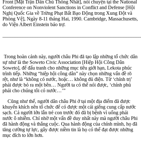
Front [Mặt Trận Dân Chủ Thống Nhất], nói chuyện tại the National
Conference on Nonviolent Sanctions in Conflict and Defense [Hội
Nghị Quốc Gia về Trừng Phạt Bất Bạo Động trong Xung Đột và
Phòng Vệ], Ngày 8-11 tháng Hai, 1990. Cambridge, Massachusetts,
do Viện Albert Einstein bảo trợ.
_______________________________________________________
Trong hoàn cảnh này, người châu Phi đã tạo lập những tổ chức dân
sự như là the Soweto Civic Association [Hiệp Hội Công Dân
Soweto], để đấu tranh cho những mục tiêu giới hạn, Lekota phúc
trình tiếp. Những “hiệp hội công dân” này chọn những vấn đề rõ
rệt, như là “không có nước, hoặc… không đủ điện. Từ ‘chính trị’
phải được bỏ ra một bên… Người ta có thể nói được, ‘chính phủ
phải cho chúng tôi có nước…’”
Cũng như thế, người dân châu Phi ở tại một địa điểm đã được
khuyến khích nên tổ chức để có được một cái giếng cung cấp nước
sạch. Cả người lớn lẫn trẻ con trước đó đã bị bệnh vì uống phải
nước ô nhiễm. Chỉ nhờ một vấn đề duy nhất này mà người châu Phi
đã hành động và thắng cuộc. Qua hành động của chính mình, họ đã
tăng cường tự lực, gây được niềm tin là họ có thể đạt được những
mục đích to lớn hơn.