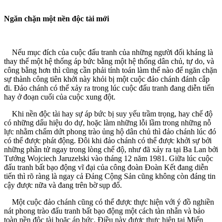
Ngăn chặn một nền độc tài mới
Nếu mục đích của cuộc đấu tranh của những người đối kháng là
thay thế một hệ thống áp bức bằng một hệ thống dân chủ, tự do, và
công bằng hơn thì cũng cần phải tính toán làm thế nào để ngăn chặn
sự thành công tiên khởi này khỏi bị một cuộc đảo chánh đánh cắp
đi. Đảo chánh có thể xảy ra trong lúc cuộc đấu tranh đang diễn tiến
hay ở đoạn cuối của cuộc xung đột.
Khi nền độc tài hay sự áp bức bị suy yếu trầm trọng, hay chế độ
có những dấu hiệu do dự, hoặc làm những lỗi lầm trong những nỗ
lực nhằm chấm dứt phong trào ủng hộ dân chủ thì đảo chánh lúc đó
có thể được phát động. Đôi khi đảo chánh có thể được khởi sự bởi
những phần tử ngay trong lòng chế độ, như đã xảy ra tại Ba Lan bởi
Tướng Wojciech Jaruzelski vào tháng 12 năm 1981. Giữa lúc cuộc
đấu tranh bất bạo động vĩ đại của công đoàn Đoàn Kết đang diễn
tiến thì rõ ràng là ngay cả Đảng Cộng Sản cũng không còn đáng tin
cậy được nữa và đang trên bờ sụp đổ.
Một cuộc đảo chánh cũng có thể được thực hiện với ý đồ nghiền
nát phong trào đấu tranh bất bạo động một cách tàn nhẫn và bảo
toàn nền độc tài hoặc áp bức. Điều này được thực hiện tại Miến