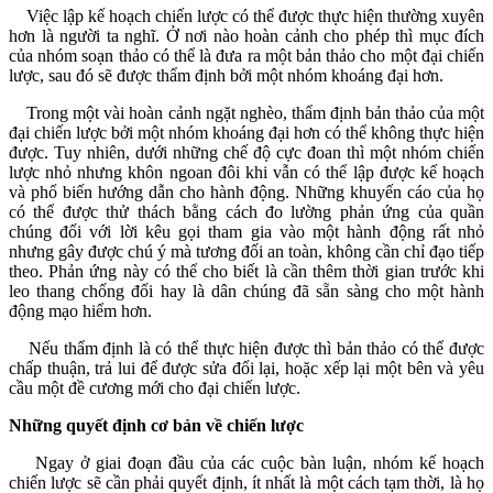
Việc lập kế hoạch chiến lược có thể được thực hiện thường xuyên
hơn là người ta nghĩ. Ở nơi nào hoàn cảnh cho phép thì mục đích
của nhóm soạn thảo có thể là đưa ra một bản thảo cho một đại chiến
lược, sau đó sẽ được thẩm định bởi một nhóm khoáng đại hơn.
Trong một vài hoàn cảnh ngặt nghèo, thẩm định bản thảo của một
đại chiến lược bởi một nhóm khoáng đại hơn có thể không thực hiện
được. Tuy nhiên, dưới những chế độ cực đoan thì một nhóm chiến
lược nhỏ nhưng khôn ngoan đôi khi vẫn có thể lập được kế hoạch
và phổ biến hướng dẫn cho hành động. Những khuyến cáo của họ
có thể được thử thách bằng cách đo lường phản ứng của quần
chúng đối với lời kêu gọi tham gia vào một hành động rất nhỏ
nhưng gây được chú ý mà tương đối an toàn, không cần chỉ đạo tiếp
theo. Phản ứng này có thể cho biết là cần thêm thời gian trước khi
leo thang chống đối hay là dân chúng đã sẵn sàng cho một hành
động mạo hiểm hơn.
Nếu thẩm định là có thể thực hiện được thì bản thảo có thể được
chấp thuận, trả lui để được sửa đổi lại, hoặc xếp lại một bên và yêu
cầu một đề cương mới cho đại chiến lược.
Những quyết định cơ bản v
ề
chiến lược
Ngay ở giai đoạn đầu của các cuộc bàn luận, nhóm kế hoạch
chiến lược sẽ cần phải quyết định, ít nhất là một cách tạm thời, là họ