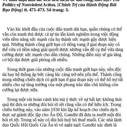
Politics of Nonviolen
t
Action,
[
Chính Trị của Hành Đ
ộ
ng B
ấ
t
Bạo
Độ
ng
]
tt
. 471-473. S
ố trang
: 3.
Vào lúc khởi đầu của cuộc đấu tranh dài hạn, quần chúng có thể
vẫn còn tranh thủ được cả tự tin lẫn kinh nghiệm trong việc động
viên tiềm năng sức mạnh của họ thành sức mạnh gây được hiệu
quả. Những thành công giới hạn có tiếng vang ở giai đoạn này có
thể vừa có tiềm năng giải quyết được những vấn đề cụ thể vừa tăng
cường được sức mạnh cho dân chúng. Những điều này sẽ gia tăng
cơ hội đạt được giải phóng rất nhiều.
Trong thời gian của những cuộc đấu tranh giới hạn này, nền độc
tài hay hệ thống áp bức càng lúc càng trở nên yếu thế. Thành công
trong những chiến dịch có giới hạn ở giai đoạn này có thể hỗ trợ rất
nhiều cho sự tăng trưởng của một phong trào dân chủ không còn
cưỡng lại được nữa.
Trong một vài hoàn cảnh khi mà ý thức về sự bất lực không thái
quá thì đưa ra những đòi hỏi rõ rệt cũng vẫn có thể hữu ích. Trong
chiều hướng này, vào năm 1930 khi lập kế hoạch cho chiến dịch
thực sự giành độc lập cho Ấn Độ, Gandhi đã đưa ra mười một đòi
hỏi rõ rệt. Trong số này có đòi hỏi huỷ bỏ thuế muối. Các nhà lãnh
đạo Quốc Hội Quốc Gia Ấn tỏ vẻ nghi ngờ. Gandhi xác định là