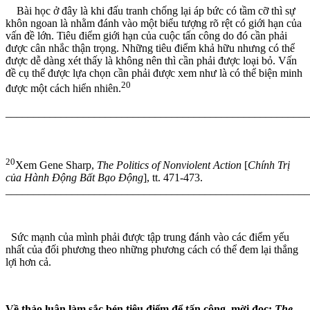
Bài học ở đây là khi đấu tranh chống lại áp bức có tầm cỡ thì sự
khôn ngoan là nhằm đánh vào một biểu tượng rõ rệt có giới hạn của
vấn đề lớn. Tiêu điểm giới hạn của cuộc tấn công do đó cần phải
được cân nhắc thận trọng. Những tiêu điểm khả hữu nhưng có thể
được dễ dàng xét thấy là không nên thì cần phải được loại bỏ. Vấn
đề cụ thể được lựa chọn cần phải được xem như là có thể biện minh
20
được một cách hiển nhiên.
_______________________________________________________
20
Xem Gene Sharp,
The Politics of Nonviolent Action
[
Chính Trị
của Hành Động Bất Bạo Động
], tt. 471-473.
_______________________________________________________
Sức mạnh của mình phải được tập trung đánh vào các điểm yếu
nhất của đối phương theo những phương cách có thể đem lại thắng
lợi hơn cả.
Về thảo luận làm sắc bén tiêu điểm để tấn công
,
mời đọc
:
The