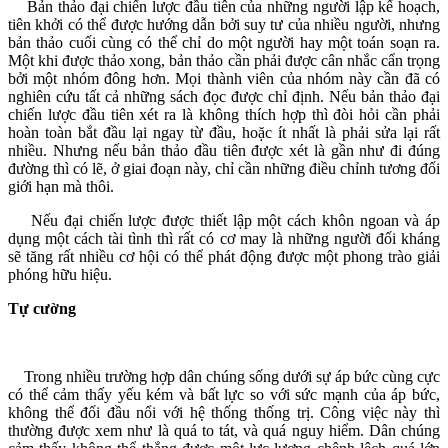
Bản thảo đại chiến lược đầu tiên của những người lập kế hoạch,
tiên khởi có thể được hướng dẫn bởi suy tư của nhiều người, nhưng
bản thảo cuối cùng có thể chỉ do một người hay một toán soạn ra.
Một khi được thảo xong, bản thảo cần phải được cân nhắc cẩn trọng
bởi một nhóm đông hơn. Mọi thành viên của nhóm này cần đã có
nghiên cứu tất cả những sách đọc được chỉ định. Nếu bản thảo đại
chiến lược đầu tiên xét ra là không thích hợp thì đòi hỏi cần phải
hoàn toàn bắt đầu lại ngay từ đầu, hoặc ít nhất là phải sửa lại rất
nhiều. Nhưng nếu bản thảo đầu tiên được xét là gần như đi đúng
đường thì có lẽ, ở giai đoạn này, chỉ cần những điều chỉnh tương đối
giới hạn mà thôi.
Nếu đại chiến lược được thiết lập một cách khôn ngoan và áp
dụng một cách tài tình thì rất có cơ may là những người đối kháng
sẽ tăng rất nhiều cơ hội có thể phát động được một phong trào giải
phóng hữu hiệu.
Tự cường
Trong nhiều trường hợp dân chúng sống dưới sự áp bức cùng cực
có thể cảm thấy yếu kém và bất lực so với sức mạnh của áp bức,
không thể đối đầu nổi với hệ thống thống trị. Công việc này thì
thường được xem như là quá to tát, và quá nguy hiểm. Dân chúng