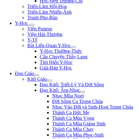
Học-viện Trương-Chi
Triển-Lãm Hội-Họa
Triển-Lãm Nhiếp-Ảnh
Tranh Phụ-Bản
Y-Học
Viện Pasteur
Viện Hải-Thượng
Y-Tế
Bài Liên-Quan Y-Học
Y-Học Thường-Thức
Câu Chuyện Thầy Lang
Tìm Hiểu Y-Hoc
Giải-Đáp Y-Học
Đạo Giáo
Kitô Giáo
Đạo Kitô: Triết-Lý Và Đời Sống
Đạo Kitô: Âm-Nhạc
Nhạc Mùa Noel
Đời Sống Ca Trong Chúa
Nhạc Vào Đời và Sinh-Hoạt Trong Chúa
Thánh Ca Đức Mẹ
Thánh Ca Mùa Vọng
Thánh Ca Mùa Giáng Sinh
Thánh Ca Mùa Chay
Thánh Ca Mùa Phục-Sinh