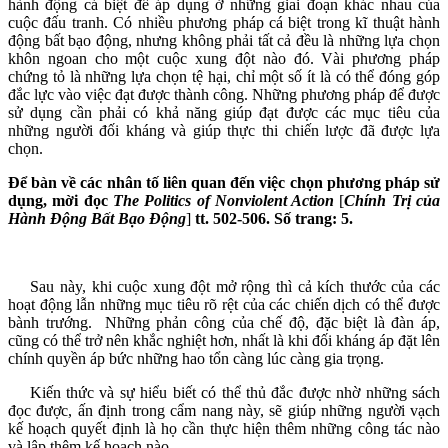
hành động cá biệt để áp dụng ở những giai đoạn khác nhau của
cuộc đấu tranh. Có nhiều phương pháp cá biệt trong kĩ thuật hành
động bất bạo động, nhưng không phải tất cả đều là những lựa chọn
khôn ngoan cho một cuộc xung đột nào đó. Vài phương pháp
chứng tỏ là những lựa chọn tệ hại, chỉ một số ít là có thể đóng góp
đắc lực vào việc đạt được thành công. Những phương pháp để được
sử dụng cần phải có khả năng giúp đạt được các mục tiêu của
những người đối kháng và giúp thực thi chiến lược đã được lựa
chọn.
Để bàn về các nhân tố liên quan đến việc chọn phương pháp sử
dụng, m
ờ
i
đọc
The Politics of Nonviolent Action
[
Chính Trị của
Hành Động Bất Bạo Động
]
tt
. 50
2
-50
6
.
Số trang
:
5
.
Sau này, khi cuộc xung đột mở rộng thì cả kích thước của các
hoạt động lẫn những mục tiêu rõ rệt của các chiến dịch có thể được
bành trướng. Những phản công của chế độ, đặc biệt là đàn áp,
cũng có thể trở nên khắc nghiệt hơn, nhất là khi đối kháng áp đặt lên
chính quyền áp bức những hao tổn càng lúc càng gia trọng.
Kiến thức và sự hiểu biết có thể thủ đắc được nhờ những sách
đọc được, ấn định trong cẩm nang này, sẽ giúp những người vạch
kế hoạch quyết định là họ cần thực hiện thêm những công tác nào
và lập thêm kế hoạch nào.