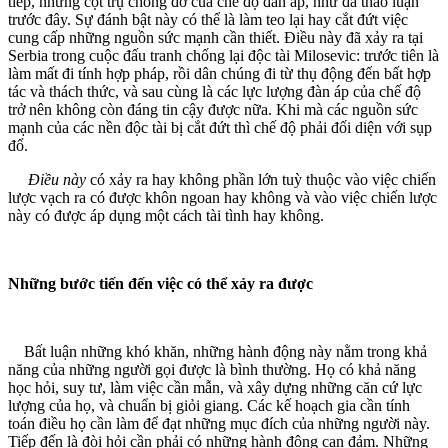
tiếp, những cột trụ chống đỡ của chế độ đàn áp, như đã thảo luận
trước đây. Sự đánh bật này có thể là làm teo lại hay cắt đứt việc
cung cấp những nguồn sức mạnh cần thiết. Điều này đã xảy ra tại
Serbia trong cuộc đấu tranh chống lại độc tài Milosevic: trước tiên là
làm mất đi tính hợp pháp, rồi dân chúng đi từ thụ động đến bất hợp
tác và thách thức, và sau cùng là các lực lượng đàn áp của chế độ
trở nên không còn đáng tin cậy được nữa. Khi mà các nguồn sức
mạnh của các nền độc tài bị cắt đứt thì chế độ phải đối diện với sụp
đổ.
Điều này
có xảy ra hay không phần lớn tuỳ thuộc vào việc chiến
lược vạch ra có được khôn ngoan hay không và vào việc chiến lược
này có được áp dụng một cách tài tình hay không.
Những bước tiến đến việc có thể xảy ra được
Bất luận những khó khăn, những hành động này nằm trong khả
năng của những người gọi được là bình thường. Họ có khả năng
học hỏi, suy tư, làm việc cần mẫn, và xây dựng những căn cứ lực
lượng của họ, và chuẩn bị giỏi giang. Các kế hoạch gia cần tính
toán điều họ cần làm để đạt những mục đích của những người này.
Tiếp đến là đòi hỏi cần phải có những hành động can đảm. Những