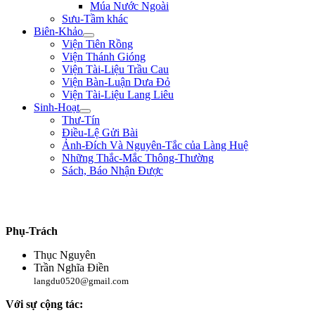
Múa Nước Ngoài
Sưu-Tầm khác
Biên-Khảo
Viện Tiên Rồng
Viện Thánh Gióng
Viện Tài-Liệu Trầu Cau
Viện Bàn-Luận Dưa Đỏ
Viện Tài-Liệu Lang Liêu
Sinh-Hoạt
Thư-Tín
Điều-Lệ Gửi Bài
Ảnh-Đích Và Nguyên-Tắc của Làng Huệ
Những Thắc-Mắc Thông-Thường
Sách, Báo Nhận Được
"Làm trai sinh ở trên đời, nên giúp nạn lớn, lập công to, để tiếng thơm muôn
đời, chứ sao chịu bo bo làm đầy-tớ người!" ** Lê Lợi **
Phụ-Trách
Thục Nguyên
Trần Nghĩa Điền
langdu0520@gmail.com
Với sự cộng tác: