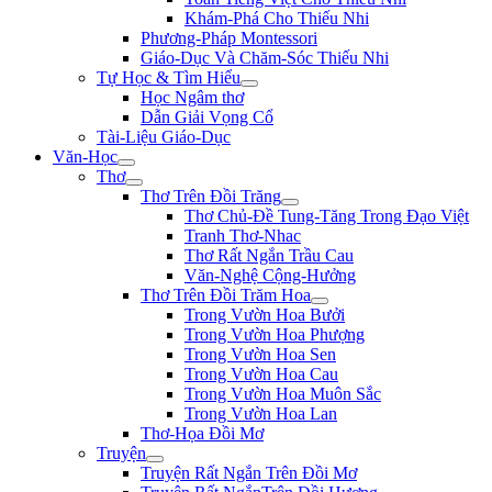
Khám-Phá Cho Thiếu Nhi
Phương-Pháp Montessori
Giáo-Dục Và Chăm-Sóc Thiếu Nhi
Tự Học & Tìm Hiểu
Học Ngâm thơ
Dẫn Giải Vọng Cổ
Tài-Liệu Giáo-Dục
Văn-Học
Thơ
Thơ Trên Đồi Trăng
Thơ Chủ-Đề Tung-Tăng Trong Đạo Việt
Tranh Thơ-Nhac
Thơ Rất Ngắn Trầu Cau
Văn-Nghệ Cộng-Hưởng
Thơ Trên Đồi Trăm Hoa
Trong Vườn Hoa Bưởi
Trong Vườn Hoa Phượng
Trong Vườn Hoa Sen
Trong Vườn Hoa Cau
Trong Vườn Hoa Muôn Sắc
Trong Vườn Hoa Lan
Thơ-Họa Đồi Mơ
Truyện
Truyện Rất Ngắn Trên Đồi Mơ