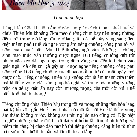
Hình minh họa
Làng Liễu Cốc Hạ tôi nằm ở góc tam giác cách thành phố Huế và
chùa Thiên Mụ khoảng 7km theo đường chim bay nên trong những
đêm trời trong gió lặng, đứng ở làng, tôi có thể thấy vầng sáng đèn
điện thành phố Huế và nghe vọng âm tiếng chuông công phu tối và
sớm của chùa Thiên Mụ. Huế thường ngủ sớm. Những… chúng
sinh thao thức vẫn thường được nghe 108 tiếng chuông dứt trừ
phiền não kéo dài ngân nga trong đêm vắng cho đến khi chìm vào
giấc ngủ. Và đến khi gà gáy lại, được nghe tiếng chuông công phu
sớm; cũng 108 tiếng chuông xua đi bao mối ưu tư của một ngày mới
chực chờ. Tiếng chuông Thiên Mụ không còn là âm thanh cửa thiền
mà là tiếng vọng giải tâm, giúp hóa giải và trung hòa những vướng
mắc đã để lại dấu ấn hay còn mường tượng của một đời xứ Huế
biến khổ thành không!
Tiếng chuông chùa Thiên Mụ trong tôi và trong những tâm hồn lang
bạt kỳ hồ vốn gốc Huế hay ít nhất có một lần tới Huế là tiếng vọng
âm thầm không trước, không sau nhưng lúc nào cũng có. Đặc biệt
là giữa những chặng đời bị xô dạt vui buồn lẫn lộn; định hướng và
niềm tin càng bị chao đảo mơ hồ thì tiếng chuông càng hiện rõ như
một sự nhắc nhở tinh thần và tâm linh sâu lắng.