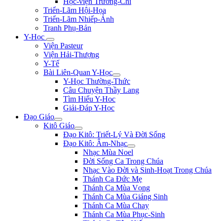
Học-viện Trương-Chi
Triển-Lãm Hội-Họa
Triển-Lãm Nhiếp-Ảnh
Tranh Phụ-Bản
Y-Học
Viện Pasteur
Viện Hải-Thượng
Y-Tế
Bài Liên-Quan Y-Học
Y-Học Thường-Thức
Câu Chuyện Thầy Lang
Tìm Hiểu Y-Hoc
Giải-Đáp Y-Học
Đạo Giáo
Kitô Giáo
Đạo Kitô: Triết-Lý Và Đời Sống
Đạo Kitô: Âm-Nhạc
Nhạc Mùa Noel
Đời Sống Ca Trong Chúa
Nhạc Vào Đời và Sinh-Hoạt Trong Chúa
Thánh Ca Đức Mẹ
Thánh Ca Mùa Vọng
Thánh Ca Mùa Giáng Sinh
Thánh Ca Mùa Chay
Thánh Ca Mùa Phục-Sinh