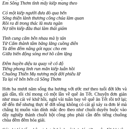
Em Sông Thơm tình mấy kiếp mang theo
Có một kiếp người đưa đò qua bến
Sống thiện lành thương công chúa làm quan
Rồi ra đi trong thác lũ mưa ngàn
Nợ tiền kiếp đầu thai làm thái giám
Tình cung cấm bên nhau mà ly tán
Tử Cấm thành tâm bãng lãng cuồng điên
Ta đêm đêm nâng gót ngọc cho em
Giữa biển động sóng mơ hồ câm lặng
Đêm huyền diệu ta quay về cổ độ
Tiếng phong linh run mãn kiếp luân hồi
Chuông Thiên Mụ nương một đời phiêu lữ
Ta lại về bên bến cũ Sông Thơm
Hơn ba mươi năm sống tha hương với ước mơ theo tuổi đời lớn và
già dần, tôi chỉ mong có một lần về quê ăn Tết. Chuyện đơn giản
như mua cái vé khứ hồi, nghỉ vài tuần bay về quê ăn Tết rồi trở lại;
dễ đến thế nhưng thực tế đời sống không có cái gì xảy ra đơn lẻ mà
chẳng bị muôn vàn dính mắc đeo theo như chuỗi duyên buộc vào
dây nghiệp thành chuỗi hột công phu phải cần đến tiếng chuông
chùa đêm đêm hóa giải.