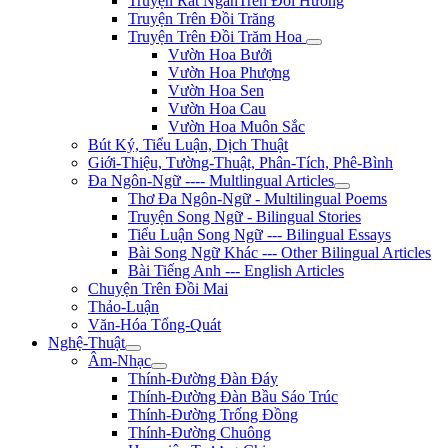
Truyện Rất NgắnTrên Đồi Hương
Truyện Trên Đồi Trăng
Truyện Trên Đồi Trăm Hoa
Vườn Hoa Bưởi
Vườn Hoa Phượng
Vườn Hoa Sen
Vườn Hoa Cau
Vườn Hoa Muôn Sắc
Bút Ký, Tiểu Luận, Dịch Thuật
Giới-Thiệu, Tường-Thuật, Phân-Tích, Phê-Bình
Đa Ngôn-Ngữ ---- Multlingual Articles
Thơ Đa Ngôn-Ngữ - Multilingual Poems
Truyện Song Ngữ - Bilingual Stories
Tiểu Luận Song Ngữ --- Bilingual Essays
Bài Song Ngữ Khác --- Other Bilingual Articles
Bài Tiếng Anh --- English Articles
Chuyện Trên Đồi Mai
Thảo-Luận
Văn-Hóa Tổng-Quát
Nghệ-Thuật
Âm-Nhạc
Thính-Đường Đàn Đáy
Thính-Đường Đàn Bầu Sáo Trúc
Thính-Đường Trống Đồng
Thính-Đường Chuông