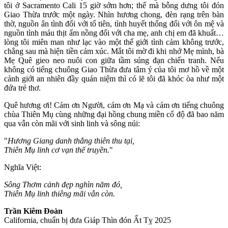
tôi ở Sacramento Cali 15 giờ sớm hơn; thế mà bỗng dưng tôi đón
Giao Thừa trước một ngày. Nhìn hương chong, đèn rạng trên bàn
thờ, nguồn ân tình đối với tổ tiên, tình huyết thống đối với ôn mệ và
nguồn tình máu thịt ấm nồng đối với cha mẹ, anh chị em đã khuất…
lòng tôi miên man như lạc vào một thế giới tình cảm không trước,
chẳng sau mà hiện tiền cảm xúc. Mắt tôi mờ đi khi nhớ Mẹ mình, bà
Mẹ Quê gieo neo nuôi con giữa tầm súng đạn chiến tranh. Nếu
không có tiếng chuông Giao Thừa đưa tâm ý của tôi mơ hồ về một
cảnh giới an nhiên đầy quán niệm thì có lẽ tôi đã khóc òa như một
đứa trẻ thơ.
Quê hương ơi! Cám ơn Người, cám ơn Mạ và cám ơn tiếng chuông
chùa Thiên Mụ cùng những đại hồng chung miền cổ độ đã bao năm
qua vẫn còn mãi với sinh linh và sông núi:
"
Hương Giang danh thắng thiên thu tại,
Thiên Mụ linh cơ vạn thế truyền.
"
Nghĩa Việt:
Sông Thơm cảnh đẹp nghìn năm đó,
Thiên Mụ linh thiêng mãi vẫn còn.
Trần Kiêm Đoàn
California, chuẩn bị đưa Giáp Thìn đón Ất Tỵ 2025