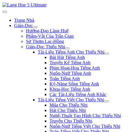
Trang Nhà
Giáo-Dục
Hướng-Đạo Làng Huệ
Phẩm-Vật Của Trân Gian
Sử Thơm Lạc-Hồng
Giáo-Dục Thiếu Nhi
Tài-Liệu Tiếng Anh Cho Thiếu Nhi
Bài Hát Tiếng Anh
Truyện Kể Tiếng Anh
Phim Hoạt-Họa Tiếng Anh
Ngôn-Ngữ Tiếng Anh
Toán Tiếng Anh
Kỹ-Năng Sống Tiếng Anh
Khoa-Học Tiếng Anh
Các Tài-Liệu Tiếng Anh Khác
Tài-Liệu Tiếng Việt Cho Thiếu Nhi
Múa Cho Thiếu Nhi
Hát Cho Thiếu Nhi
Nghệ-Thuật Tạo Hình Cho Thiếu Nhi
Truyện Cho Thiếu Nhi
Ngôn-Ngữ Tiếng Việt Cho Thiếu Nhi
Toán Tiếng Việt Cho Thiếu Nhi