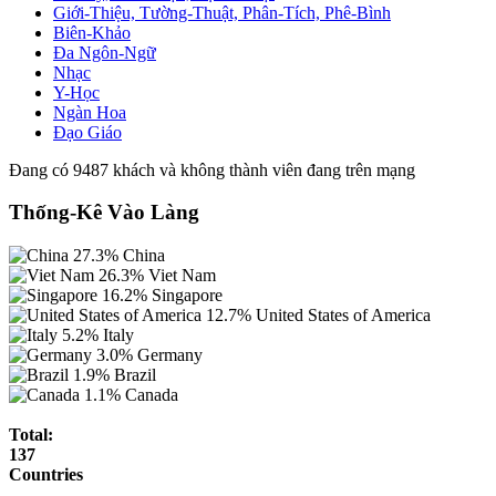
Giới-Thiệu, Tường-Thuật, Phân-Tích, Phê-Bình
Biên-Khảo
Đa Ngôn-Ngữ
Nhạc
Y-Học
Ngàn Hoa
Đạo Giáo
Đang có 9487 khách và không thành viên đang trên mạng
Thống-Kê Vào Làng
27.3%
China
26.3%
Viet Nam
16.2%
Singapore
12.7%
United States of America
5.2%
Italy
3.0%
Germany
1.9%
Brazil
1.1%
Canada
Total:
137
Countries