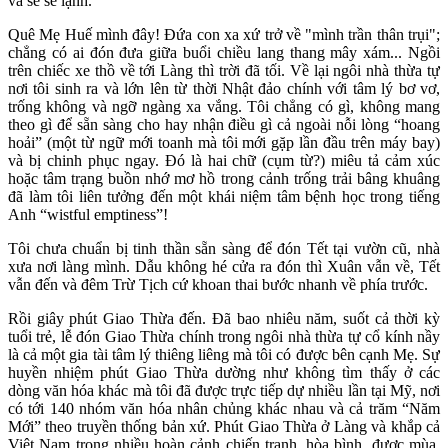
và se se lạnh.
Quê Mẹ Huế mình đây! Đứa con xa xứ trở về "mình trần thân trụi";
chẳng có ai đón đưa giữa buổi chiều lang thang mây xám... Ngồi
trên chiếc xe thồ về tới Làng thì trời đã tối. Về lại ngôi nhà thừa tự
nơi tôi sinh ra và lớn lên từ thời Nhật đảo chính với tâm lý bơ vơ,
trống không và ngỡ ngàng xa vắng. Tôi chẳng có gì, không mang
theo gì để sẵn sàng cho hay nhận điều gì cả ngoài nỗi lòng “hoang
hoải” (một từ ngữ mới toanh mà tôi mới gặp lần đầu trên máy bay)
và bị chinh phục ngay. Đó là hai chữ (cụm từ?) miêu tả cảm xúc
hoặc tâm trạng buồn nhớ mơ hồ trong cảnh trống trải bâng khuâng
đã làm tôi liên tưởng đến một khái niệm tâm bệnh học trong tiếng
Anh “wistful emptiness”!
Tôi chưa chuẩn bị tinh thần sẵn sàng để đón Tết tại vườn cũ, nhà
xưa nơi làng mình. Dẫu không hé cửa ra đón thì Xuân vẫn về, Tết
vẫn đến và đêm Trừ Tịch cứ khoan thai bước nhanh về phía trước.
Rồi giây phút Giao Thừa đến. Đã bao nhiêu năm, suốt cả thời kỳ
tuổi trẻ, lễ đón Giao Thừa chính trong ngôi nhà thừa tự cổ kính nầy
là cả một gia tài tâm lý thiêng liêng mà tôi có được bên cạnh Mẹ. Sự
huyền nhiệm phút Giao Thừa dường như không tìm thấy ở các
dòng văn hóa khác mà tôi đã được trực tiếp dự nhiều lần tại Mỹ, nơi
có tới 140 nhóm văn hóa nhân chủng khác nhau và cả trăm “Năm
Mới” theo truyền thống bản xứ. Phút Giao Thừa ở Làng và khắp cả
Việt Nam trong nhiều hoàn cảnh chiến tranh, hòa bình, được mùa,