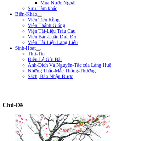
Múa Nước Ngoài
Sưu-Tầm khác
Biên-Khảo
Viện Tiên Rồng
Viện Thánh Gióng
Viện Tài-Liệu Trầu Cau
Viện Bàn-Luận Dưa Đỏ
Viện Tài-Liệu Lang Liêu
Sinh-Hoạt
Thư-Tín
Điều-Lệ Gửi Bài
Ảnh-Đích Và Nguyên-Tắc của Làng Huệ
Những Thắc-Mắc Thông-Thường
Sách, Báo Nhận Được
"Sống không phải là ký-sinh trùng của thế-gian, sống để mưu-đồ một công-
cuộc hữu-ích gì cho đồng-bào, tổ-quốc." ** Phan Chu Trinh **
Chủ-Đề