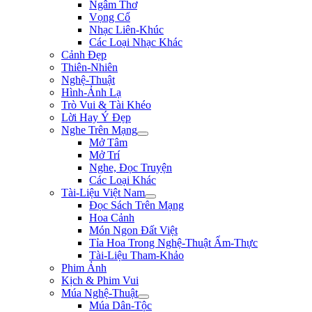
Ngâm Thơ
Vọng Cổ
Nhạc Liên-Khúc
Các Loại Nhạc Khác
Cảnh Đẹp
Thiên-Nhiên
Nghệ-Thuật
Hình-Ảnh Lạ
Trò Vui & Tài Khéo
Lời Hay Ý Đẹp
Nghe Trên Mạng
Mở Tâm
Mở Trí
Nghe, Đọc Truyện
Các Loại Khác
Tài-Liệu Việt Nam
Đọc Sách Trên Mạng
Hoa Cảnh
Món Ngon Đất Việt
Tỉa Hoa Trong Nghệ-Thuật Ẩm-Thực
Tài-Liệu Tham-Khảo
Phim Ảnh
Kịch & Phim Vui
Múa Nghệ-Thuật
Múa Dân-Tộc