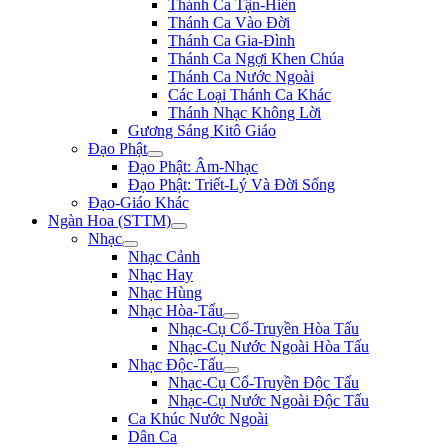
Thánh Ca Tận-Hiến
Thánh Ca Vào Đời
Thánh Ca Gia-Đình
Thánh Ca Ngợi Khen Chúa
Thánh Ca Nước Ngoài
Các Loại Thánh Ca Khác
Thánh Nhạc Không Lời
Gương Sáng Kitô Giáo
Đạo Phật
Đạo Phật: Âm-Nhạc
Đạo Phật: Triết-Lý Và Đời Sống
Đạo-Giáo Khác
Ngàn Hoa (STTM)
Nhạc
Nhạc Cảnh
Nhạc Hay
Nhạc Hùng
Nhạc Hòa-Tấu
Nhạc-Cụ Cổ-Truyền Hòa Tấu
Nhạc-Cụ Nước Ngoài Hòa Tấu
Nhạc Độc-Tấu
Nhạc-Cụ Cổ-Truyền Độc Tấu
Nhạc-Cụ Nước Ngoài Độc Tấu
Ca Khúc Nước Ngoài
Dân Ca