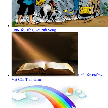
Chủ-Đề Tiếng Gọi Núi Sông
Chủ Đề: Phẩm-
Vật Của Trần-Gian