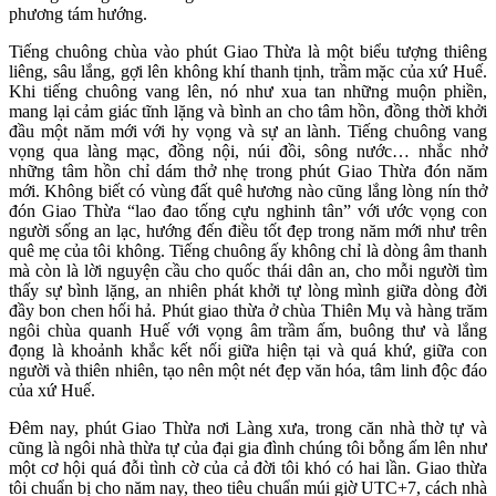
phương tám hướng.
Tiếng chuông chùa vào phút Giao Thừa là một biểu tượng thiêng
liêng, sâu lắng, gợi lên không khí thanh tịnh, trầm mặc của xứ Huế.
Khi tiếng chuông vang lên, nó như xua tan những muộn phiền,
mang lại cảm giác tĩnh lặng và bình an cho tâm hồn, đồng thời khởi
đầu một năm mới với hy vọng và sự an lành. Tiếng chuông vang
vọng qua làng mạc, đồng nội, núi đồi, sông nước… nhắc nhở
những tâm hồn chỉ dám thở nhẹ trong phút Giao Thừa đón năm
mới. Không biết có vùng đất quê hương nào cũng lắng lòng nín thở
đón Giao Thừa “lao đao tống cựu nghinh tân” với ước vọng con
người sống an lạc, hướng đến điều tốt đẹp trong năm mới như trên
quê mẹ của tôi không. Tiếng chuông ấy không chỉ là dòng âm thanh
mà còn là lời nguyện cầu cho quốc thái dân an, cho mỗi người tìm
thấy sự bình lặng, an nhiên phát khởi tự lòng mình giữa dòng đời
đầy bon chen hối hả. Phút giao thừa ở chùa Thiên Mụ và hàng trăm
ngôi chùa quanh Huế với vọng âm trầm ấm, buông thư và lắng
đọng là khoảnh khắc kết nối giữa hiện tại và quá khứ, giữa con
người và thiên nhiên, tạo nên một nét đẹp văn hóa, tâm linh độc đáo
của xứ Huế.
Đêm nay, phút Giao Thừa nơi Làng xưa, trong căn nhà thờ tự và
cũng là ngôi nhà thừa tự của đại gia đình chúng tôi bỗng ấm lên như
một cơ hội quá đỗi tình cờ của cả đời tôi khó có hai lần. Giao thừa
tôi chuẩn bị cho năm nay, theo tiêu chuẩn múi giờ UTC+7, cách nhà