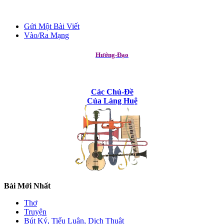
Gửi Một Bài Viết
Vào/Ra Mạng
Hướng-Đạo
Các Chủ-Đề
Của Làng Huệ
Bài Mới Nhất
Thơ
Truyện
Bút Ký, Tiểu Luận, Dịch Thuật