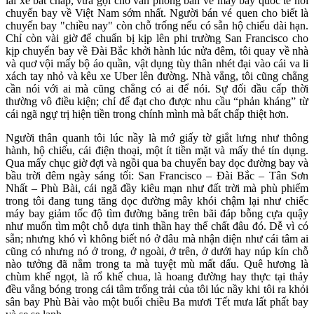
lái xe bất chấp, vừa gọi cho văn phòng bán vé máy bay quốc tế hỏi
chuyến bay về Việt Nam sớm nhất. Người bán vé quen cho biết là
chuyến bay "chiều nay" còn chỗ trống nếu có sẵn hộ chiếu dài hạn.
Chỉ còn vài giờ để chuẩn bị kịp lên phi trường San Francisco cho
kịp chuyến bay về Đài Bắc khởi hành lúc nửa đêm, tôi quay về nhà
và quơ vội mấy bộ áo quần, vật dụng tùy thân nhét đại vào cái va li
xách tay nhỏ và kêu xe Uber lên đường. Nhà vắng, tôi cũng chẳng
cần nói với ai mà cũng chẳng có ai để nói. Sự đối đầu cấp thời
thường vô điều kiện; chỉ để đạt cho được nhu cầu “phản kháng” từ
cái ngã ngự trị hiện tiền trong chính mình mà bất chấp thiệt hơn.
Người thân quanh tôi lúc nầy là mớ giấy tờ giắt lưng như thông
hành, hộ chiếu, cái điện thoại, một ít tiền mặt và mấy thẻ tín dụng.
Qua mấy chục giờ đợi và ngồi qua ba chuyến bay dọc đường bay và
bầu trời đêm ngày sáng tối: San Francisco – Đài Bắc – Tân Sơn
Nhất – Phù Bài, cái ngã đầy kiêu mạn như đất trời mà phù phiếm
trong tôi đang tung tăng dọc đường mây khói chậm lại như chiếc
máy bay giảm tốc độ tìm đường băng trên bãi đáp bỗng cựa quậy
như muốn tìm một chỗ dựa tinh thần hay thể chất đâu đó. Dễ vì có
sẵn; nhưng khó vì không biết nó ở đâu mà nhận diện như cái tâm ai
cũng có nhưng nó ở trong, ở ngoài, ở trên, ở dưới hay núp kín chỗ
nào tưởng đã nằm trong ta mà tuyệt mù mất dấu. Quê hương là
chùm khế ngọt, là rổ khế chua, là hoang đường hay thực tại thảy
đều vắng bóng trong cái tâm trống trải của tôi lúc nầy khi tôi ra khỏi
sân bay Phù Bài vào một buổi chiều Ba mươi Tết mưa lất phất bay