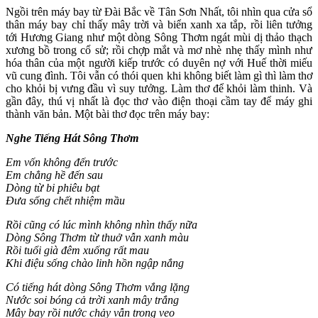
Ngồi trên máy bay từ Đài Bắc về Tân Sơn Nhất, tôi nhìn qua cửa sổ
thân máy bay chỉ thấy mây trời và biển xanh xa tắp, rồi liên tưởng
tới Hương Giang như một dòng Sông Thơm ngát mùi dị thảo thạch
xương bồ trong cổ sử; rồi chợp mắt và mơ nhè nhẹ thấy mình như
hóa thân của một người kiếp trước có duyên nợ với Huế thời miếu
vũ cung đình. Tôi vẫn có thói quen khi không biết làm gì thì làm thơ
cho khỏi bị vưng đầu vì suy tưởng. Làm thơ để khỏi làm thinh. Và
gần đây, thú vị nhất là đọc thơ vào điện thoại cầm tay để máy ghi
thành văn bản. Một bài thơ đọc trên máy bay:
Nghe Tiếng Hát Sông Thơm
Em vốn không đến trước
Em chẳng hề đến sau
Dòng từ bi phiêu bạt
Đưa sống chết nhiệm mầu
Rồi cũng có lúc mình không nhìn thấy nữa
Dòng Sông Thơm từ thuở vẫn xanh màu
Rồi tuổi già đêm xuống rất mau
Khi điệu sống chào linh hồn ngập nắng
Có tiếng hát dòng Sông Thơm vắng lặng
Nước soi bóng cả trời xanh mây trắng
Mây bay rồi nước chảy vẫn trong veo