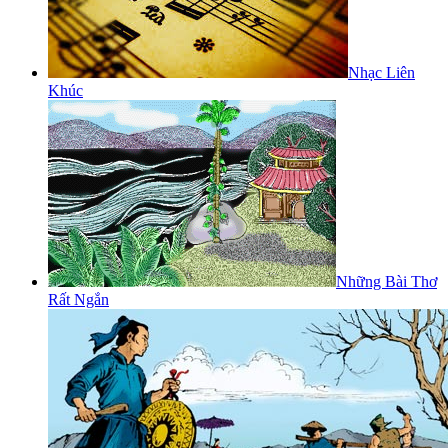
Nhạc Liên
Khúc
Những Bài Thơ
Rất Ngắn