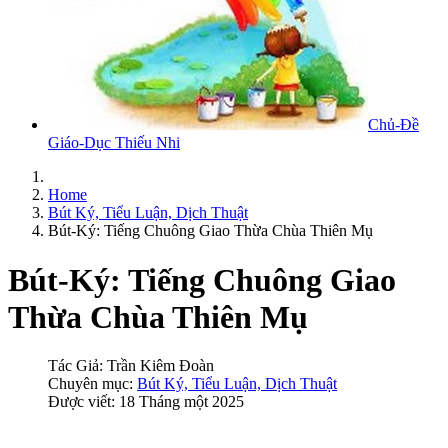
Chủ-Đề
Giáo-Dục Thiếu Nhi
Home
Bút Ký, Tiểu Luận, Dịch Thuật
Bút-Ký: Tiếng Chuông Giao Thừa Chùa Thiên Mụ
Bút-Ký: Tiếng Chuông Giao
Thừa Chùa Thiên Mụ
Tác Giả:
Trần Kiêm Đoàn
Chuyên mục:
Bút Ký, Tiểu Luận, Dịch Thuật
Được viết: 18 Tháng một 2025