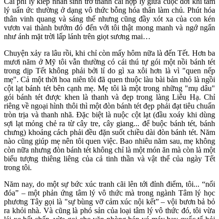
Cái phi lý kiếp nhân sinh trở thành cái hợp lý giữa cuộc đời khi tâm
lý uẩn ức thường ở dạng vô thức bỗng hóa thân làm chủ. Phút hóa
thân vinh quang và sáng thế nhưng cũng đầy xót xa của con kén
vươn vai thành bướm đó đến với tôi thật mong manh và ngớ ngẩn
như ánh mặt trời lấp lánh trên giọt sương mai…
Chuyện xảy ra lâu rồi, khi chỉ còn mấy hôm nữa là đến Tết. Hơn ba
mươi năm ở Mỹ tôi vẫn thường có cái thú tự gói một nồi bánh tét
trong dịp Tết không phải bởi lí do gì xa xôi hơn là vì "quen nếp
mẹ". Cả một thời hoa niên tôi đã quen thuộc làu bài bản nhỏ là ngồi
cột lạt bánh tét bên cạnh mẹ. Mẹ tôi là một trong những "mụ dâu"
gói bánh tét được khen là thanh và đẹp trong làng Liễu Hạ. Chỉ
riêng về ngoại hình thôi thì một đòn bánh tét đẹp phải đạt tiêu chuẩn
tròn trịa và thanh nhã. Đặc biệt là nuộc cột lạt (đầu xoáy khi dùng
sợi lạt mỏng chẻ ra từ cây tre, cây giang... để buộc bánh tét, bánh
chưng) khoảng cách phải đều đặn suốt chiều dài đòn bánh tét. Năm
nào cũng giúp mẹ nên tôi quen việc. Bao nhiêu năm sau, mẹ không
còn nữa nhưng đòn bánh tét không chỉ là một món ăn mà còn là một
biểu tượng thiêng liêng của cả tinh thần và vật thể của ngày Tết
trong tôi.
Năm nay, do một sự bức xúc tranh cãi lên tới đỉnh điểm, tôi... “nổi
đóa” – một phản ứng tâm lý vô thức mà trong ngành Tâm lý học
phương Tây gọi là "sự bùng vỡ cảm xúc nội kết” – vội bươn bả bỏ
ra khỏi nhà. Và cũng là phó sản của loại tâm lý vô thức đó, tôi vừa