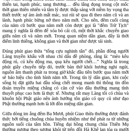
thiên tai, hạnh phúc, tang thương… đều lắng đọng trong cột mốc
thời gian thiên nhiên và tâm lý được thắp sáng với niềm hy vọng tha
thiết trước sự ám ảnh mất mác, xui rủi sẽ qua đi theo năm cũ và an
lành, hạnh phúc bừng nở theo năm mới. Cho nên, đêm cuối cùng
của năm cũ bước qua năm mới còn được gọi là "đêm Trừ Tịch"
mang ý nghĩa là đêm để xóa bỏ cái cũ, một thời khắc chuyển giao
giữa năm cũ và năm mới. Trong quan niệm dân gian, đây là thời
điểm linh thiêng, không gian và thời gian như được tái sinh.
Đúng phút giao thừa “tống cựu nghinh tân” đó, phần đông người
Làng truyền khẩu với nhau chỉ dấu đề phòng, rằng là: “mèo kêu
động rú, cú kêu động ma, quạ kêu người chết…” Nghĩa là trong
phút giây chuyển tiếp đó, trước bàn thờ khói hương nghi ngút,
nguồn âm thanh phát ra trong giờ khắc đầu tiên bước qua năm mới
sẽ báo hiệu cho tình hình năm tới. Trong tín lý dân gian, khi cuộc
sống bị đặt giữa hai đầu sống chết mong manh thì thông tin đồn
đoán truyền miệng chẳng có căn cứ vào đâu thường mang tính
thuyết phục cao hơn là thực tế. Nhưng rất may Làng tôi có chùa và
khuôn hội Phật giáo nên ảnh hưởng tôn giáo có quy củ như đạo
Phật thường mạnh hơn là lời đồn miệng dân gian.
Giữa dòng im ắng đêm Ba Mươi, phút Giao thừa thường được đánh
thức bởi tiếng chuông chùa huyền nhiệm như thể phát ra từ những
nguồn suối của tâm hồn. Tiếng đại hồng chung chùa Thiên Mụ
thường nương theo sương khói từ trên đồi Hà Khê lan tỏa ra mười