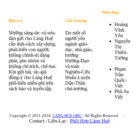
Phối-Hợp
Điều-Lệ
Chủ-Trương
Hoàng
Vĩnh
Những sáng-tác và sưu-
Do một số
Yên
tầm gửi cho Làng Huệ
người yêu
Nguyễn
cần tính-cách xây-dựng,
ngành giáo-
Thị
phát-triển con người;
dục, nhà giáo,
Thiên-
không chính-trị đảng
trưởng
Tường
phái, phe nhóm và
Hướng-Đạo
không chỉ-trích, chê-bai.
và toán
Phạm
Khi gửi bài, tác-giả
Nghiên-Cứu
Trần
đồng-ý cho Làng Huệ
Huấn-Luyện
Quốc-
phổ-biến miễn-phí trên
Dấn-Thân
Việt
sách báo và tuyển-tập.
chủ-trương.
Phù-Sa
Việt
Copyright © 2011-2024
LANG HUE.ORG
- All Rights Reserved -
Contact / Liên-Lạc:
Phối Hợp Làng Huệ