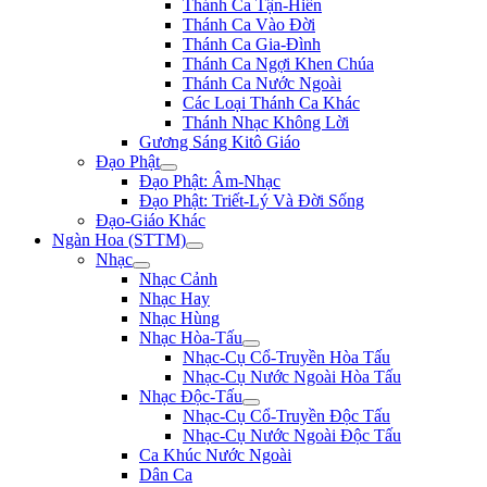
Thánh Ca Tận-Hiến
Thánh Ca Vào Đời
Thánh Ca Gia-Đình
Thánh Ca Ngợi Khen Chúa
Thánh Ca Nước Ngoài
Các Loại Thánh Ca Khác
Thánh Nhạc Không Lời
Gương Sáng Kitô Giáo
Đạo Phật
Đạo Phật: Âm-Nhạc
Đạo Phật: Triết-Lý Và Đời Sống
Đạo-Giáo Khác
Ngàn Hoa (STTM)
Nhạc
Nhạc Cảnh
Nhạc Hay
Nhạc Hùng
Nhạc Hòa-Tấu
Nhạc-Cụ Cổ-Truyền Hòa Tấu
Nhạc-Cụ Nước Ngoài Hòa Tấu
Nhạc Độc-Tấu
Nhạc-Cụ Cổ-Truyền Độc Tấu
Nhạc-Cụ Nước Ngoài Độc Tấu
Ca Khúc Nước Ngoài
Dân Ca