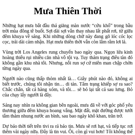
Mưa Thiên Thời
Những hạt mưa bắt đầu thả giăng màn nước “cứu khổ” trong bầu
trời mùa đông tê buốt. Sợi dài sợi vắn thay nhau lất phất rơi, từ giữa
đêm khuya về sáng. Khi những dòng chữ này đang gõ lóc cóc lọc
cọc, trải dài cảm nhận. Hạt mưa thiên thời vẫn còn lâm râm lơi lả.
Vùng trời Los Angeles rung chuyển bao ngày qua. Ngọn lửa kinh
hoàng thiêu rụi nhiều căn nhà vô tội vạ. Tuy thảm trạng điêu tàn đó
không gần khu nhà tôi. Nhưng, nỗi run sợ cứ miên man chập chờn
từng ngày qua.
Người nào cũng thấp thỏm nhất là… Giây phút nào đó, không ai
biết trước, chúng tôi nhận tin… di tản. Tâm trạng khiếp sợ ra sao?
Chắc chắn, tất cả hàng xóm, và tôi… sẽ bỏ lại tất cả sau lưng. Bỏ
của chạy lấy người là đây.
Sáng nay nhìn ra không gian bên ngoài, mưa đã về với góc phố yêu
thương giữa đêm khuya hoang vắng. Mặt đất, mặt đường được tưới
tắm thảm nhung nước an bình, sau bao ngày khô khan, trăn trở.
Dự báo thời tiết trên tivi ra rả báo tin. Mưa sẽ rơi hạt, và tiếp tục rơi
thêm vài ngày nữa. Đây là tin vui. Ôi, còn gì vui hơn! Tôi không thể