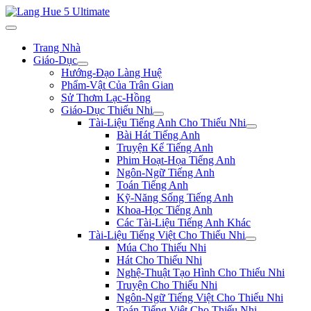
Trang Nhà
Giáo-Dục
Hướng-Đạo Làng Huệ
Phẩm-Vật Của Trân Gian
Sử Thơm Lạc-Hồng
Giáo-Dục Thiếu Nhi
Tài-Liệu Tiếng Anh Cho Thiếu Nhi
Bài Hát Tiếng Anh
Truyện Kể Tiếng Anh
Phim Hoạt-Họa Tiếng Anh
Ngôn-Ngữ Tiếng Anh
Toán Tiếng Anh
Kỹ-Năng Sống Tiếng Anh
Khoa-Học Tiếng Anh
Các Tài-Liệu Tiếng Anh Khác
Tài-Liệu Tiếng Việt Cho Thiếu Nhi
Múa Cho Thiếu Nhi
Hát Cho Thiếu Nhi
Nghệ-Thuật Tạo Hình Cho Thiếu Nhi
Truyện Cho Thiếu Nhi
Ngôn-Ngữ Tiếng Việt Cho Thiếu Nhi
Toán Tiếng Việt Cho Thiếu Nhi