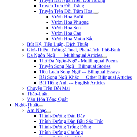
Truyện Rất NgắnTrên Đồi Hương
Truyện Trên Đồi Trăng
Truyện Trên Đồi Trăm Hoa
Vườn Hoa Bưởi
Vườn Hoa Phượng
Vườn Hoa Sen
Vườn Hoa Cau
Vườn Hoa Muôn Sắc
Bút Ký, Tiểu Luận, Dịch Thuật
Giới-Thiệu, Tường-Thuật, Phân-Tích, Phê-Bình
Đa Ngôn-Ngữ ---- Multlingual Articles
Thơ Đa Ngôn-Ngữ - Multilingual Poems
Truyện Song Ngữ - Bilingual Stories
Tiểu Luận Song Ngữ --- Bilingual Essays
Bài Song Ngữ Khác --- Other Bilingual Articles
Bài Tiếng Anh --- English Articles
Chuyện Trên Đồi Mai
Thảo-Luận
Văn-Hóa Tổng-Quát
Nghệ-Thuật
Âm-Nhạc
Thính-Đường Đàn Đáy
Thính-Đường Đàn Bầu Sáo Trúc
Thính-Đường Trống Đồng
Thính-Đường Chuông