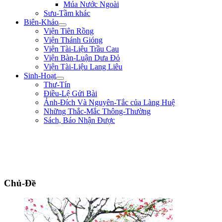
Múa Nước Ngoài
Sưu-Tầm khác
Biên-Khảo
Viện Tiên Rồng
Viện Thánh Gióng
Viện Tài-Liệu Trầu Cau
Viện Bàn-Luận Dưa Đỏ
Viện Tài-Liệu Lang Liêu
Sinh-Hoạt
Thư-Tín
Điều-Lệ Gửi Bài
Ảnh-Đích Và Nguyên-Tắc của Làng Huệ
Những Thắc-Mắc Thông-Thường
Sách, Báo Nhận Được
"Nếu trong nước hay có loạn là vì nhân-dân bị thiếu-thốn. Từ nay sắp tới,
lương-bổng của ta là 500$ một tháng thì ta chỉ lãnh 200$ mà thôi, còn lại
300$ ta giao cho các thầy đem ra giúp-đỡ kẻ nghèo-khó." ** Duy-Tân **
(năm 8 tuổi)
Chủ-Đề