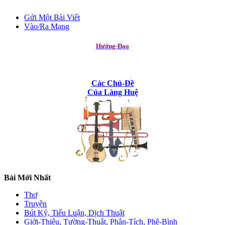
Gửi Một Bài Viết
Vào/Ra Mạng
Hướng-Đạo
Các Chủ-Đề
Của Làng Huệ
Bài Mới Nhất
Thơ
Truyện
Bút Ký, Tiểu Luận, Dịch Thuật
Giới-Thiệu, Tường-Thuật, Phân-Tích, Phê-Bình