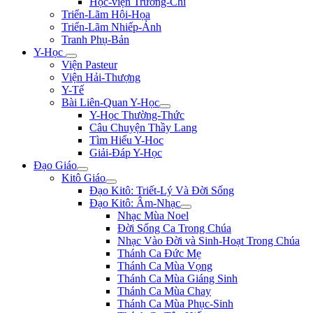
Học-viện Trương-Chi
Triển-Lãm Hội-Họa
Triển-Lãm Nhiếp-Ảnh
Tranh Phụ-Bản
Y-Học
Viện Pasteur
Viện Hải-Thượng
Y-Tế
Bài Liên-Quan Y-Học
Y-Học Thường-Thức
Câu Chuyện Thầy Lang
Tìm Hiểu Y-Hoc
Giải-Đáp Y-Học
Đạo Giáo
Kitô Giáo
Đạo Kitô: Triết-Lý Và Đời Sống
Đạo Kitô: Âm-Nhạc
Nhạc Mùa Noel
Đời Sống Ca Trong Chúa
Nhạc Vào Đời và Sinh-Hoạt Trong Chúa
Thánh Ca Đức Mẹ
Thánh Ca Mùa Vọng
Thánh Ca Mùa Giáng Sinh
Thánh Ca Mùa Chay
Thánh Ca Mùa Phục-Sinh