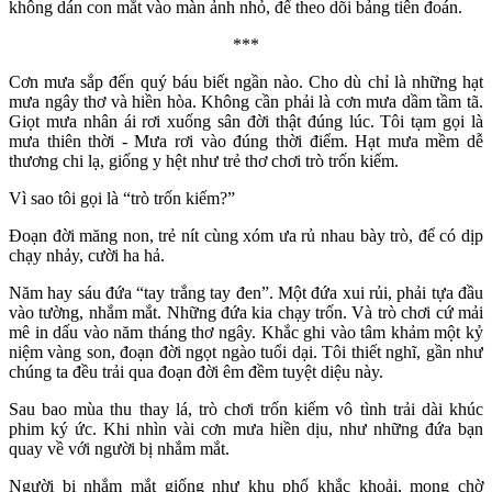
không dán con mắt vào màn ảnh nhỏ, để theo dõi bảng tiên đoán.
***
Cơn mưa sắp đến quý báu biết ngần nào. Cho dù chỉ là những hạt
mưa ngây thơ và hiền hòa. Không cần phải là cơn mưa dầm tầm tã.
Giọt mưa nhân ái rơi xuống sân đời thật đúng lúc. Tôi tạm gọi là
mưa thiên thời - Mưa rơi vào đúng thời điểm. Hạt mưa mềm dễ
thương chi lạ, giống y hệt như trẻ thơ chơi trò trốn kiếm.
Vì sao tôi gọi là “trò trốn kiếm?”
Đoạn đời măng non, trẻ nít cùng xóm ưa rủ nhau bày trò, để có dịp
chạy nhảy, cười ha hả.
Năm hay sáu đứa “tay trắng tay đen”. Một đứa xui rủi, phải tựa đầu
vào tường, nhắm mắt. Những đứa kia chạy trốn. Và trò chơi cứ mải
mê in dấu vào năm tháng thơ ngây. Khắc ghi vào tâm khảm một kỷ
niệm vàng son, đoạn đời ngọt ngào tuổi dại. Tôi thiết nghĩ, gần như
chúng ta đều trải qua đoạn đời êm đềm tuyệt diệu này.
Sau bao mùa thu thay lá, trò chơi trốn kiếm vô tình trải dài khúc
phim ký ức. Khi nhìn vài cơn mưa hiền dịu, như những đứa bạn
quay về với người bị nhắm mắt.
Người bị nhắm mắt giống như khu phố khắc khoải, mong chờ