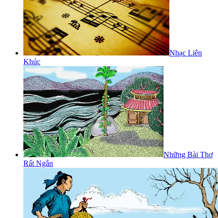
Nhạc Liên
Khúc
Những Bài Thơ
Rất Ngắn