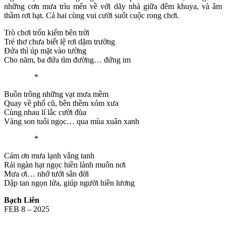
những cơn mưa trìu mến về với dãy nhà giữa đêm khuya, và âm
thầm rơi hạt. Cả hai cùng vui cười suốt cuộc rong chơi.
Trò chơi trốn kiếm bên trời
Trẻ thơ chưa biết lệ rơi dặm trường
Đứa thì úp mặt vào tường
Cho năm, ba đứa tìm đường… đứng im
*
Buồn trông những vạt mưa mềm
Quay về phố cũ, bên thềm xóm xưa
Cùng nhau lí lắc cười đùa
Vàng son tuổi ngọc… qua mùa xuân xanh
*
Cám ơn mưa lạnh vắng tanh
Rải ngàn hạt ngọc hiền lành muôn nơi
Mưa ơi… nhớ tưới sân đời
Dập tan ngọn lửa, giúp người hiền lương
Bạch Liên
FEB 8 – 2025