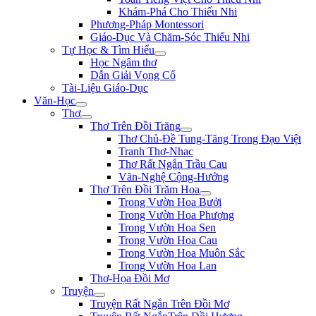
Khám-Phá Cho Thiếu Nhi
Phương-Pháp Montessori
Giáo-Dục Và Chăm-Sóc Thiếu Nhi
Tự Học & Tìm Hiểu
Học Ngâm thơ
Dẫn Giải Vọng Cổ
Tài-Liệu Giáo-Dục
Văn-Học
Thơ
Thơ Trên Đồi Trăng
Thơ Chủ-Đề Tung-Tăng Trong Đạo Việt
Tranh Thơ-Nhac
Thơ Rất Ngắn Trầu Cau
Văn-Nghệ Cộng-Hưởng
Thơ Trên Đồi Trăm Hoa
Trong Vườn Hoa Bưởi
Trong Vườn Hoa Phượng
Trong Vườn Hoa Sen
Trong Vườn Hoa Cau
Trong Vườn Hoa Muôn Sắc
Trong Vườn Hoa Lan
Thơ-Họa Đồi Mơ
Truyện
Truyện Rất Ngắn Trên Đồi Mơ