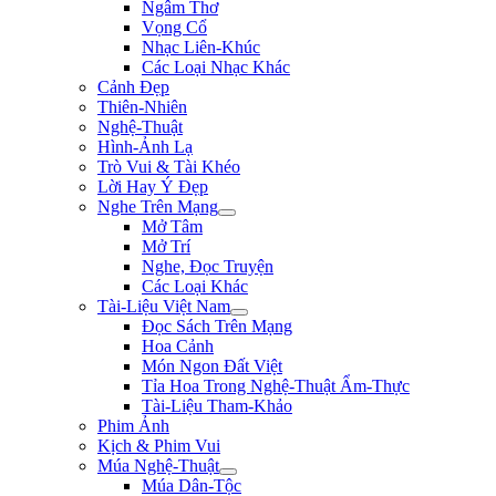
Ngâm Thơ
Vọng Cổ
Nhạc Liên-Khúc
Các Loại Nhạc Khác
Cảnh Đẹp
Thiên-Nhiên
Nghệ-Thuật
Hình-Ảnh Lạ
Trò Vui & Tài Khéo
Lời Hay Ý Đẹp
Nghe Trên Mạng
Mở Tâm
Mở Trí
Nghe, Đọc Truyện
Các Loại Khác
Tài-Liệu Việt Nam
Đọc Sách Trên Mạng
Hoa Cảnh
Món Ngon Đất Việt
Tỉa Hoa Trong Nghệ-Thuật Ẩm-Thực
Tài-Liệu Tham-Khảo
Phim Ảnh
Kịch & Phim Vui
Múa Nghệ-Thuật
Múa Dân-Tộc