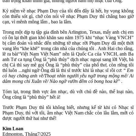
trân trọng khán thính giả, những người hâm mộ nhạc của Ông.
Kỷ niệm về nhạc Phạm Duy của tôi đến đây là hết, hy vọng không
còn thiếu sót gì, chớ còn nói về nhạc Phạm Duy thì chẳng bao giờ
cạn, vì mênh mông lắm , bao la lắm.
Trong một dịp tụ tập gia đình bên Arlington, Texas, mấy anh chị em
có ôn lại thời gian khó khăn sau năm 1975 khi “nhạc Vàng VNCH”
bị cấm đoán và nhắc đến những tờ nhạc rời Phạm Duy đã một thời
vang lên “khe khẽ” trong căn nhà của chúng tôi . Anh Hai cho rằng,
lẽ ra bài“Việt Nam Việt Nam” nên là Quốc Ca của VNCH, anh Ba
anh Tư ca tụng Ông là “phù thủy” dịch nhạc ngoại sang lời Việt, bà
chị Cả thì say mê gọi Ông là “phù thủy” của phổ thơ, còn riêng tôi
thì luôn ...nghi ngờ Ông đã là thi sĩ trước khi là nhạc sĩ rồi cơ: “
Em
có hay chăng anh về/Thoạt nhìn người yêu ngỡ trong mộng mê/ Ai
dám mong chi Xuân về/ Nào ngờ vườn đêm có bong hoa kề
” .
Tóm lại, trong lĩnh vực âm nhạc, dù với chủ đề nào, thể loại nào,
Ông cũng là “phù thủy” hết á!
Trước Phạm Duy thì tôi không biết, nhưng kể từ khi có Nhạc sĩ
Phạm Duy, thì với tôi, âm nhạc Việt Nam chắc còn lâu lắm, mới có
được người thứ hai như thế!
Kim Loan
Edmonton, Tháng7/2025