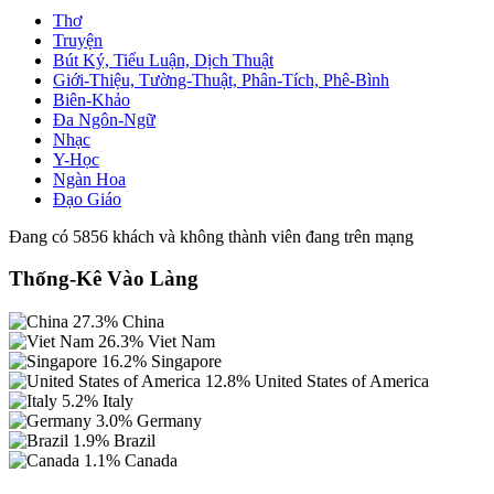
Thơ
Truyện
Bút Ký, Tiểu Luận, Dịch Thuật
Giới-Thiệu, Tường-Thuật, Phân-Tích, Phê-Bình
Biên-Khảo
Đa Ngôn-Ngữ
Nhạc
Y-Học
Ngàn Hoa
Đạo Giáo
Đang có 5856 khách và không thành viên đang trên mạng
Thống-Kê Vào Làng
27.3%
China
26.3%
Viet Nam
16.2%
Singapore
12.8%
United States of America
5.2%
Italy
3.0%
Germany
1.9%
Brazil
1.1%
Canada