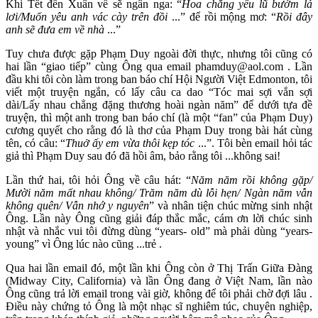
Khi Tết đến Xuân về sẽ ngân nga: “
Hoa chẳng yêu lũ bướm lả
lơi/Muốn yêu anh vác cày trên đồi
...” để rồi mộng mơ: “
Rồi đây
anh sẽ đưa em về nhà
...”
Tuy chưa được gặp Phạm Duy ngoài đời thực, nhưng tôi cũng có
hai lần “giao tiếp” cùng Ông qua email phamduy@aol.com . Lần
đầu khi tôi còn làm trong ban báo chí Hội Người Việt Edmonton, tôi
viết một truyện ngắn, có lấy câu ca dao “Tóc mai sợi vắn sợi
dài/Lấy nhau chẳng đặng thương hoài ngàn năm” để dưới tựa đề
truyện, thì một anh trong ban báo chí (là một “fan” của Phạm Duy)
cương quyết cho rằng đó là thơ của Phạm Duy trong bài hát cùng
tên, có câu: “
Thuở ấy em vừa thôi kẹp tóc
...”. Tôi bèn email hỏi tác
giả thì Phạm Duy sau đó đã hồi âm, bảo rằng tôi ...không sai!
Lần thứ hai, tôi hỏi Ông về câu hát: “
Năm năm rồi không gặp/
Mười năm mất nhau không/ Trăm năm dù lỗi hẹn/ Ngàn năm vẫn
không quên/ Vẫn nhớ y nguyên
” và nhân tiện chúc mừng sinh nhật
Ông. Lần này Ông cũng giải đáp thắc mắc, cám ơn lời chúc sinh
nhật và nhắc vui tôi đừng dùng “years- old” mà phải dùng “years-
young” vì Ông lúc nào cũng ...trẻ .
Qua hai lần email đó, một lần khi Ông còn ở Thị Trấn Giữa Đàng
(Midway City, California) và lần Ông đang ở Việt Nam, lần nào
Ông cũng trả lời email trong vài giờ, không để tôi phải chờ đợi lâu .
Điều này chứng tỏ Ông là một nhạc sĩ nghiêm túc, chuyên nghiệp,