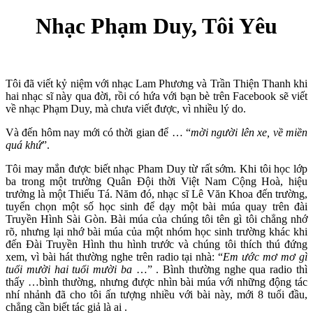
Nhạc Phạm Duy, Tôi Yêu
Tôi đã viết kỷ niệm với nhạc Lam Phương và Trần Thiện Thanh khi
hai nhạc sĩ này qua đời, rồi có hứa với bạn bè trên Facebook sẽ viết
về nhạc Phạm Duy, mà chưa viết được, vì nhiều lý do.
Và đến hôm nay mới có thời gian để … “
mời người lên xe, về miền
quá khứ
”.
Tôi may mắn được biết nhạc Pham Duy từ rất sớm. Khi tôi học lớp
ba trong một trường Quân Đội thời Việt Nam Cộng Hoà, hiệu
trưởng là một Thiếu Tá. Năm đó, nhạc sĩ Lê Văn Khoa đến trường,
tuyển chọn một số học sinh để dạy một bài múa quay trên đài
Truyền Hình Sài Gòn. Bài múa của chúng tôi tên gì tôi chẳng nhớ
rõ, nhưng lại nhớ bài múa của một nhóm học sinh trường khác khi
đến Đài Truyền Hình thu hình trước và chúng tôi thích thú đứng
xem, vì bài hát thường nghe trên radio tại nhà: “
Em ước mơ mơ gì
tuổi mười hai tuổi mười ba
…” . Bình thường nghe qua radio thì
thấy …bình thường, nhưng được nhìn bài múa với những động tác
nhí nhảnh đã cho tôi ấn tượng nhiều với bài này, mới 8 tuổi đầu,
chẳng cần biết tác giả là ai .