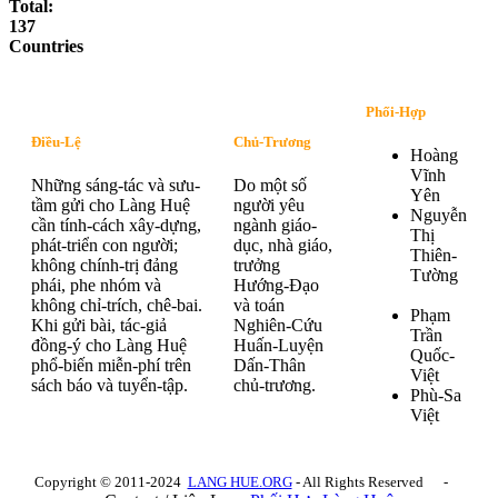
Total:
137
Countries
Phối-Hợp
Điều-Lệ
Chủ-Trương
Hoàng
Vĩnh
Những sáng-tác và sưu-
Do một số
Yên
tầm gửi cho Làng Huệ
người yêu
Nguyễn
cần tính-cách xây-dựng,
ngành giáo-
Thị
phát-triển con người;
dục, nhà giáo,
Thiên-
không chính-trị đảng
trưởng
Tường
phái, phe nhóm và
Hướng-Đạo
không chỉ-trích, chê-bai.
và toán
Phạm
Khi gửi bài, tác-giả
Nghiên-Cứu
Trần
đồng-ý cho Làng Huệ
Huấn-Luyện
Quốc-
phổ-biến miễn-phí trên
Dấn-Thân
Việt
sách báo và tuyển-tập.
chủ-trương.
Phù-Sa
Việt
Copyright © 2011-2024
LANG HUE.ORG
- All Rights Reserved -