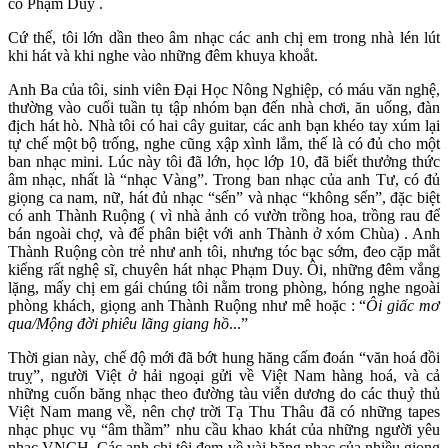
có Phạm Duy .
Cứ thế, tôi lớn dần theo âm nhạc các anh chị em trong nhà lén lút
khi hát và khi nghe vào những đêm khuya khoắt.
Anh Ba của tôi, sinh viên Đại Học Nông Nghiệp, có máu văn nghệ,
thường vào cuối tuần tụ tập nhóm bạn đến nhà chơi, ăn uống, đàn
địch hát hò. Nhà tôi có hai cây guitar, các anh bạn khéo tay xúm lại
tự chế một bộ trống, nghe cũng xập xình lắm, thế là có đủ cho một
ban nhạc mini. Lúc này tôi đã lớn, học lớp 10, đã biết thưởng thức
âm nhạc, nhất là “nhạc Vàng”. Trong ban nhạc của anh Tư, có đủ
giọng ca nam, nữ, hát đủ nhạc “sến” và nhạc “không sến”, đặc biệt
có anh Thành Ruộng ( vì nhà ảnh có vườn trồng hoa, trồng rau để
bán ngoài chợ, và để phân biệt với anh Thành ở xóm Chùa) . Anh
Thành Ruộng còn trẻ như anh tôi, nhưng tóc bạc sớm, đeo cặp mắt
kiếng rất nghệ sĩ, chuyên hát nhạc Phạm Duy. Ôi, những đêm vắng
lặng, mấy chị em gái chúng tôi nằm trong phòng, hóng nghe ngoài
phòng khách, giọng anh Thành Ruộng như mê hoặc : “
Ôi giấc mơ
qua/Mộng đời phiêu lãng giang hồ
...”
Thời gian này, chế độ mới đã bớt hung hăng cấm đoán “văn hoá đồi
truỵ”, người Việt ở hải ngoại gửi về Việt Nam hàng hoá, và cả
những cuốn băng nhạc theo đường tàu viễn dương do các thuỷ thủ
Việt Nam mang về, nên chợ trời Tạ Thu Thâu đã có những tapes
nhạc phục vụ “âm thầm” nhu cầu khao khát của những người yêu
nhạc VNCH. Các anh chị tôi đem về vài băng nhạc của nhiều giọng