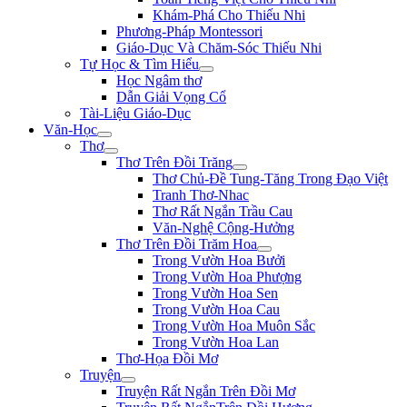
Khám-Phá Cho Thiếu Nhi
Phương-Pháp Montessori
Giáo-Dục Và Chăm-Sóc Thiếu Nhi
Tự Học & Tìm Hiểu
Học Ngâm thơ
Dẫn Giải Vọng Cổ
Tài-Liệu Giáo-Dục
Văn-Học
Thơ
Thơ Trên Đồi Trăng
Thơ Chủ-Đề Tung-Tăng Trong Đạo Việt
Tranh Thơ-Nhac
Thơ Rất Ngắn Trầu Cau
Văn-Nghệ Cộng-Hưởng
Thơ Trên Đồi Trăm Hoa
Trong Vườn Hoa Bưởi
Trong Vườn Hoa Phượng
Trong Vườn Hoa Sen
Trong Vườn Hoa Cau
Trong Vườn Hoa Muôn Sắc
Trong Vườn Hoa Lan
Thơ-Họa Đồi Mơ
Truyện
Truyện Rất Ngắn Trên Đồi Mơ