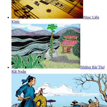
Nhạc Liên
Khúc
Những Bài Thơ
Rất Ngắn