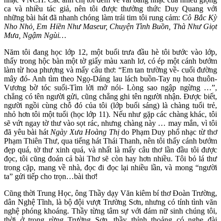
ca và nhiều tác giả, nên tôi được thưởng thức Duy Quang với
những bài hát đã nhanh chóng làm trái tim tôi rung cảm:
Cô Bắc Kỳ
Nho Nhỏ, Em Hiền Như Maseur, Chuyện Tình Buồn, Thà Như Giọt
Mưa, Ngậm Ngùi…
Năm tôi đang học lớp 12, một buổi trưa đầu hè tôi bước vào lớp,
thấy trong hộc bàn một tờ giấy màu xanh lơ, có ép một cánh bướm
làm từ hoa phượng và mấy câu thơ: “Em tan trường về- cuối đường
mây đó- Anh tìm theo Ngọ-Dáng lau lách buồn-Tay nụ hoa thuôn-
Vương bờ tóc suối-Tìm lời mở nói- Lòng sao ngập ngừng …”,
chẳng có tên người gửi, cũng chẳng ghi tên người nhận. Được biết,
người ngồi cùng chỗ đó của tôi (lớp buổi sáng) là chàng tuổi trẻ,
nhỏ hơn tôi một tuổi (học lớp 11). Nếu như gặp các chàng khác, tôi
sẽ vứt ngay tờ thư vào sọt rác, nhưng chàng này … may mắn, vì tôi
đã yêu bài hát
Ngày Xưa Hoàng Thị
do Phạm Duy phổ nhạc từ thơ
Phạm Thiên Thư, qua tiếng hát Thái Thanh, nên tôi thấy cánh bướm
đẹp quá, tờ thư xinh quá, và nhất là mấy câu thơ lần đầu tôi được
đọc, tôi cũng đoán cả bài Thơ sẽ còn hay hơn nhiều. Tôi bỏ lá thư
trong cặp, mang về nhà, đọc đi đọc lại nhiều lần, và mong “người
ta” gửi tiếp cho trọn…bài thơ!
Cũng thời Trung Học, ông Thầy dạy Văn kiêm bí thơ Đoàn Trường,
dân Nghệ Tĩnh, là bộ đội vượt Trường Sơn, nhưng có tính tình văn
nghệ phóng khoáng. Thầy từng tâm sự với đám nữ sinh chúng tôi,
thời ở trong rừng Trường Sơn, thầy thỉnh thoảng có nghe đài