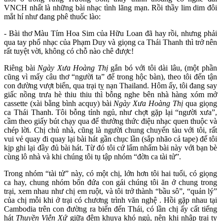
VNCH nhất là những bài nhạc tình lãng mạn. Rồi thầy lim dim đôi
mắt hí như đang phê thuốc lào:
- Bài thơ Màu Tím Hoa Sim của Hữu Loan đã hay rồi, nhưng phải
qua tay phổ nhạc của Phạm Duy và giọng ca Thái Thanh thì trở nên
rất tuyệt vời, không có chỗ nào chê được!
Riêng bài
Ngày Xưa Hoàng Thị
gắn bó với tôi dài lâu, (một phần
cũng vì mấy câu thơ “người ta” để trong hộc bàn), theo tôi đến tận
con đường vượt biển, qua trại tỵ nạn Thailand. Hôm ấy, tôi đang say
giấc nồng trưa hè thiu thiu thì bỗng nghe bên nhà hàng xóm mở
cassette (xài bằng bình acquy) bài
Ngày Xưa Hoàng Thị
qua giọng
ca Thái Thanh. Tôi bỗng tỉnh ngủ, như chợt gặp lại “người xưa”,
cầm theo giấy bút chạy qua để thưởng thức điệu nhạc quen thuộc và
chép lời. Chị chủ nhà, cũng là người chung chuyến tàu với tôi, rất
vui vẻ quay đi quay lại bài hát gần chục lần (sắp nhão cả tape) để tôi
kịp ghi lại đầy đủ bài hát. Từ đó tôi cứ lẩm nhẩm bài này với bạn bè
cùng lô nhà và khi chúng tôi tụ tập nhóm “đờn ca tài tử”.
Trong nhóm “tài tử” này, có một chị, lớn hơn tôi hai tuổi, có giọng
ca hay, chung nhóm bốn đứa con gái chúng tôi ăn ở chung trong
trại, xem nhau như chị em ruột, và tôi trở thành “bầu sô”, “quản lý”
của chị mỗi khi ở trại có chương trình văn nghệ . Hồi gặp nhau tại
Cambodia trên con đường ra biển đến Thái, có lần chị ấy cất tiếng
hát
Thuyền Viễn Xứ
giữa đêm khuya khó ngủ, nên khi nhập trại tỵ