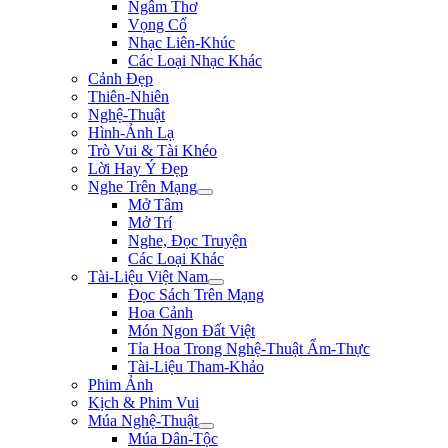
Ngâm Thơ
Vọng Cổ
Nhạc Liên-Khúc
Các Loại Nhạc Khác
Cảnh Đẹp
Thiên-Nhiên
Nghệ-Thuật
Hình-Ảnh Lạ
Trò Vui & Tài Khéo
Lời Hay Ý Đẹp
Nghe Trên Mạng
Mở Tâm
Mở Trí
Nghe, Đọc Truyện
Các Loại Khác
Tài-Liệu Việt Nam
Đọc Sách Trên Mạng
Hoa Cảnh
Món Ngon Đất Việt
Tỉa Hoa Trong Nghệ-Thuật Ẩm-Thực
Tài-Liệu Tham-Khảo
Phim Ảnh
Kịch & Phim Vui
Múa Nghệ-Thuật
Múa Dân-Tộc