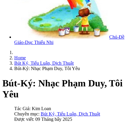
Chủ-Đề
Giáo-Dục Thiếu Nhi
Home
Bút Ký, Tiểu Luận, Dịch Thuật
Bút-Ký: Nhạc Phạm Duy, Tôi Yêu
Bút-Ký: Nhạc Phạm Duy, Tôi
Yêu
Tác Giả:
Kim Loan
Chuyên mục:
Bút Ký, Tiểu Luận, Dịch Thuật
Được viết: 09 Tháng bẩy 2025