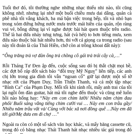
Tuổi thơ đó, tôi thường nghe những nhạc thiếu nhi nào, tôi cũng
không nhớ, nhưng lại nhớ một buổi chiều mưa dai dẳng, quán cà
phê nhà tôi vắng khách, ba má bận việc trong bếp, tôi và nhỏ bạn
trong xóm đứng hứng nước mưa trước mái hiên của quán, rộn ràng
vui vẻ, bỗng dừng lại vì nghe được bài hát quen thuộc trên radio.
Thế là hai đứa nhảy tưng tưng, hát (và hét) to hơn tiếng mưa, xem
đứa nào thuộc bài hát nhiều hơn, thi với cả giọng ca trong radio (sau
này tôi đoán là của Thái Hiền, chớ còn ai trồng khoai đất này):
“
Ông trăng trả vợ đàn ông trả chồng cô gái trả trái cây cà,
…”
Rồi Tháng Tư Đen ập đến, cuộc sống sau đó bị thắt chặt mọi bề,
các đợt bố ráp đốt sách báo “đồi truỵ Mỹ Nguỵ” liên tiếp, các anh
chị lớn trong gia đình tôi vẫn “ngoan cố” giữ lại được một số tờ
nhạc rời của Phạm Duy, Trần Thiện Thanh, và cả một tập nhạc
“Bình Ca” của Phạm Duy. Mỗi tối khi rảnh rỗi, mấy anh trai của tôi
lại ngồi ôm đàn guitar, hát mà tôi nghe đến thuộc và cũng mê luôn
hồi nào hổng hay: “
Này em con chim lười/ Nhiều năm chịm đau
phổi/ Buổi sáng vắng tiếng chim cười vui … Này em con trâu gầy/
Nhiều năm trâu vất vả/ Cùng với bác xã nơi đồng quê …Này em đã
tới giờ/Mẹ đưa em đi chợ
…”
Ngoài ra còn có một số sách văn học khác, và mấy băng cassette cũ,
trong đó có băng nhạc Thái Thanh hát nhạc nhiều tác giả trong đó