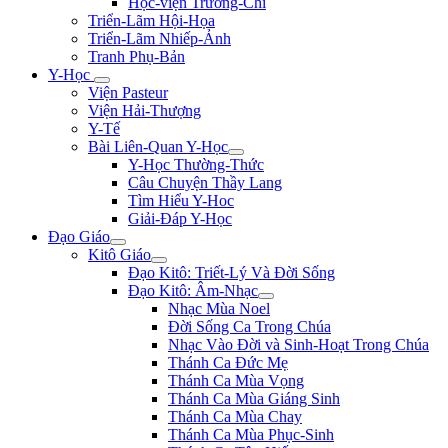
Học-viện Trương-Chi
Triển-Lãm Hội-Họa
Triển-Lãm Nhiếp-Ảnh
Tranh Phụ-Bản
Y-Học
Viện Pasteur
Viện Hải-Thượng
Y-Tế
Bài Liên-Quan Y-Học
Y-Học Thường-Thức
Câu Chuyện Thầy Lang
Tìm Hiểu Y-Hoc
Giải-Đáp Y-Học
Đạo Giáo
Kitô Giáo
Đạo Kitô: Triết-Lý Và Đời Sống
Đạo Kitô: Âm-Nhạc
Nhạc Mùa Noel
Đời Sống Ca Trong Chúa
Nhạc Vào Đời và Sinh-Hoạt Trong Chúa
Thánh Ca Đức Mẹ
Thánh Ca Mùa Vọng
Thánh Ca Mùa Giáng Sinh
Thánh Ca Mùa Chay
Thánh Ca Mùa Phục-Sinh