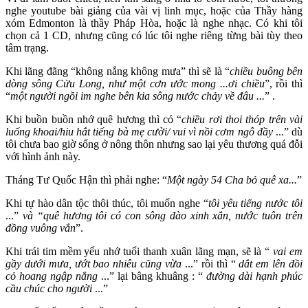
nghe youtube bài giảng của vài vị linh mục, hoặc của Thầy hàng
xóm Edmonton là thầy Pháp Hòa, hoặc là nghe nhạc. Có khi tôi
chọn cả 1 CD, nhưng cũng có lúc tôi nghe riêng từng bài tùy theo
tâm trạng.
Khi lãng đãng “không nắng không mưa” thì sẽ là “
chiều buông bên
dòng sông Cửu Long, như một cơn ước mong ...ơi chiều
”, rồi thì
“
một người ngồi im nghe bên kia sông nước chảy về đâu ...
” .
Khi buồn buồn nhớ quê hương thì có “
chiều rơi thoi thóp trên vài
luống khoai/hiu hắt tiếng bà mẹ cười/ vui vì nồi cơm ngô đầy
...” dù
tôi chưa bao giờ sống ở nông thôn nhưng sao lại yêu thương quá đỗi
với hình ảnh này.
Tháng Tư Quốc Hận thì phải nghe: “
Một ngày 54 Cha bỏ quê xa...
”
Khi tự hào dân tộc thôi thúc, tôi muốn nghe “
tôi yêu tiếng nước tôi
...”
và “quê hương tôi có con sông đào xinh xắn, nước tuôn trên
đồng vuông vắn
”.
Khi trái tim mềm yếu nhớ tuổi thanh xuân lãng mạn, sẽ là “
vai em
gầy dưới mưa, ướt bao nhiêu cũng vừa
...” rồi thì “
dắt em lên đồi
cỏ hoang ngập nắng
...” lại bâng khuâng : “
đường dài hạnh phúc
cầu chúc cho người
...”