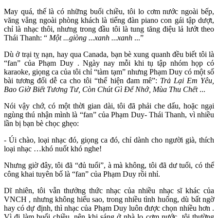
May quá, thế là có những buổi chiều, tôi lo cơm nước ngoài bếp,
văng vẳng ngoài phòng khách là tiếng đàn piano con gái tập dượt,
chỉ là nhạc thôi, nhưng trong đầu tôi là tung tăng điệu lả lướt theo
Thái Thanh: “
Một ...giòng ...xanh ...xanh
...”
Dù ở trại tỵ nạn, hay qua Canada, bạn bè xung quanh đều biết tôi là
“fan” của Phạm Duy . Ngày nay mỗi khi tụ tập nhóm họp có
karaoke, giọng ca của tôi chỉ “tàm tạm” nhưng Phạm Duy có một số
bài tương đối dễ ca cho tôi “thể hiện đam mê”:
Trả Lại Em Yêu,
Bao Giờ Biết Tương Tư, Còn Chút Gì Để Nhớ, Mùa Thu Chết
...
Nói vậy chớ, có một thời gian dài, tôi đã phải che dấu, hoặc ngại
ngùng thú nhận mình là “fan” của Phạm Duy- Thái Thanh, vì nhiều
lần bị bạn bè chọc ghẹo:
- Úi chào, loại nhạc đó, giọng ca đó, chỉ dành cho người già, thích
loại nhạc …khó nuốt khó nghe!
Nhưng giờ đây, tôi đã “đủ tuổi”, à mà không, tôi đã dư tuổi, có thể
công khai tuyên bố là “fan” của Phạm Duy rồi nhỉ.
Dĩ nhiên, tôi vẫn thưởng thức nhạc của nhiều nhạc sĩ khác của
VNCH , nhưng không hiểu sao, trong nhiều tình huống, dù bất ngờ
hay có dự định, thì nhạc của Phạm Duy luôn được chọn nhiều hơn .
Vì đi làm buổi chiều, nên khi sáng ở nhà lo cơm nước, tôi thường