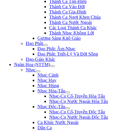
Thánh Ca Tận-Hiến
Thánh Ca Vào Đời
Thánh Ca Gia-Đình
Thánh Ca Ngợi Khen Chúa
Thánh Ca Nước Ngoài
Các Loại Thánh Ca Khác
Thánh Nhạc Không Lời
Gương Sáng Kitô Giáo
Đạo Phật
Đạo Phật: Âm-Nhạc
Đạo Phật: Triết-Lý Và Đời Sống
Đạo-Giáo Khác
Ngàn Hoa (STTM)
Nhạc
Nhạc Cảnh
Nhạc Hay
Nhạc Hùng
Nhạc Hòa-Tấu
Nhạc-Cụ Cổ-Truyền Hòa Tấu
Nhạc-Cụ Nước Ngoài Hòa Tấu
Nhạc Độc-Tấu
Nhạc-Cụ Cổ-Truyền Độc Tấu
Nhạc-Cụ Nước Ngoài Độc Tấu
Ca Khúc Nước Ngoài
Dân Ca