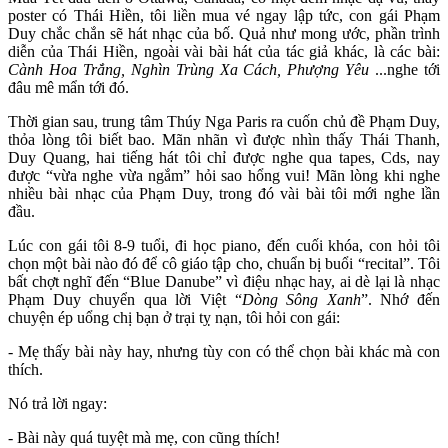
poster có Thái Hiền, tôi liền mua vé ngay lập tức, con gái Phạm
Duy chắc chắn sẽ hát nhạc của bố. Quả như mong ước, phần trình
diễn của Thái Hiền, ngoài vài bài hát của tác giả khác, là các bài:
Cành Hoa Trắng, Nghìn Trùng Xa Cách, Phượng Yêu
...nghe tới
đâu mê mẩn tới đó.
Thời gian sau, trung tâm Thúy Nga Paris ra cuốn chủ đề Phạm Duy,
thỏa lòng tôi biết bao. Mãn nhãn vì được nhìn thấy Thái Thanh,
Duy Quang, hai tiếng hát tôi chỉ được nghe qua tapes, Cds, nay
được “vừa nghe vừa ngắm” hỏi sao hổng vui! Mãn lòng khi nghe
nhiều bài nhạc của Phạm Duy, trong đó vài bài tôi mới nghe lần
đầu.
Lúc con gái tôi 8-9 tuổi, đi học piano, đến cuối khóa, con hỏi tôi
chọn một bài nào đó để cô giáo tập cho, chuẩn bị buổi “recital”. Tôi
bất chợt nghĩ đến “Blue Danube” vì điệu nhạc hay, ai dè lại là nhạc
Phạm Duy chuyển qua lời Việt “
Dòng Sông Xanh
”. Nhớ đến
chuyện ép uổng chị bạn ở trại tỵ nạn, tôi hỏi con gái:
- Mẹ thấy bài này hay, nhưng tùy con có thể chọn bài khác mà con
thích.
Nó trả lời ngay:
- Bài này quá tuyệt mà mẹ, con cũng thích!