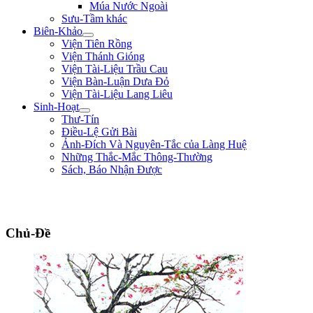
Múa Nước Ngoài
Sưu-Tầm khác
Biên-Khảo
Viện Tiên Rồng
Viện Thánh Gióng
Viện Tài-Liệu Trầu Cau
Viện Bàn-Luận Dưa Đỏ
Viện Tài-Liệu Lang Liêu
Sinh-Hoạt
Thư-Tín
Điều-Lệ Gửi Bài
Ảnh-Đích Và Nguyên-Tắc của Làng Huệ
Những Thắc-Mắc Thông-Thường
Sách, Báo Nhận Được
"Ta thà làm quỷ nước Nam, chứ không thèm làm vương đất Bắc." ** Trần
Bình Trọng **
Chủ-Đề