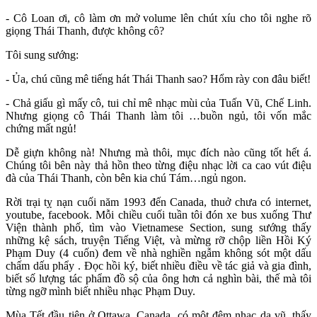
- Cô Loan ơi, cô làm ơn mở volume lên chút xíu cho tôi nghe rõ
giọng Thái Thanh, được không cô?
Tôi sung sướng:
- Ủa, chú cũng mê tiếng hát Thái Thanh sao? Hổm rày con đâu biết!
- Chả giấu gì mấy cô, tui chỉ mê nhạc mùi của Tuấn Vũ, Chế Linh.
Nhưng giọng cô Thái Thanh làm tôi …buồn ngủ, tôi vốn mắc
chứng mất ngủ!
Dễ giựn không nà! Nhưng mà thôi, mục đích nào cũng tốt hết á.
Chúng tôi bên này thả hồn theo từng điệu nhạc lời ca cao vút điệu
đà của Thái Thanh, còn bên kia chú Tám…ngủ ngon.
Rời trại tỵ nạn cuối năm 1993 đến Canada, thuở chưa có internet,
youtube, facebook. Mỗi chiều cuối tuần tôi đón xe bus xuống Thư
Viện thành phố, tìm vào Vietnamese Section, sung sướng thấy
những kệ sách, truyện Tiếng Việt, và mừng rỡ chộp liền Hồi Ký
Phạm Duy (4 cuốn) đem về nhà nghiền ngẫm không sót một dấu
chấm dấu phẩy . Đọc hồi ký, biết nhiều điều về tác giả và gia đình,
biết số lượng tác phẩm đồ sộ của ông hơn cả nghìn bài, thế mà tôi
từng ngỡ mình biết nhiều nhạc Phạm Duy.
Mùa Tết đầu tiên ở Ottawa, Canada, có một đêm nhạc dạ vũ, thấy