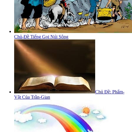
Chủ-Đề Tiếng Gọi Núi Sông
Chủ Đề: Phẩm-
Vật Của Trần-Gian