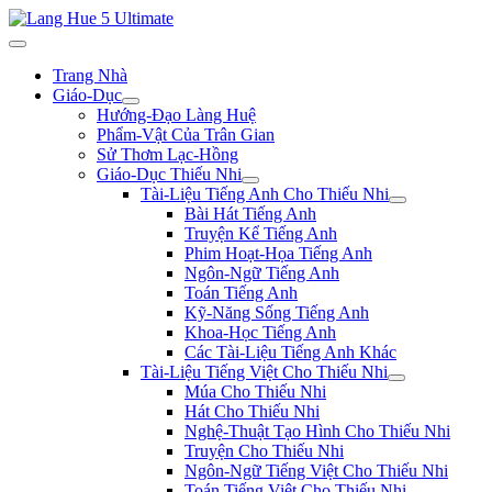
Trang Nhà
Giáo-Dục
Hướng-Đạo Làng Huệ
Phẩm-Vật Của Trân Gian
Sử Thơm Lạc-Hồng
Giáo-Dục Thiếu Nhi
Tài-Liệu Tiếng Anh Cho Thiếu Nhi
Bài Hát Tiếng Anh
Truyện Kể Tiếng Anh
Phim Hoạt-Họa Tiếng Anh
Ngôn-Ngữ Tiếng Anh
Toán Tiếng Anh
Kỹ-Năng Sống Tiếng Anh
Khoa-Học Tiếng Anh
Các Tài-Liệu Tiếng Anh Khác
Tài-Liệu Tiếng Việt Cho Thiếu Nhi
Múa Cho Thiếu Nhi
Hát Cho Thiếu Nhi
Nghệ-Thuật Tạo Hình Cho Thiếu Nhi
Truyện Cho Thiếu Nhi
Ngôn-Ngữ Tiếng Việt Cho Thiếu Nhi
Toán Tiếng Việt Cho Thiếu Nhi