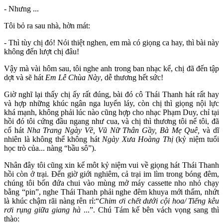
- Nhưng ...
Tôi bỏ ra sau nhà, hờn mát:
- Thì tùy chị đó! Nói thiệt nghen, em mà có giọng ca hay, thì bài này
không đến lượt chị đâu!
Vậy mà vài hôm sau, tôi nghe anh trong ban nhạc kể, chị đã đến tập
dợt và sẽ hát
Em Lễ Chùa Này
, dễ thương hết sức!
Giờ nghĩ lại thấy chị ấy rất đúng, bài đó cô Thái Thanh hát rất hay
và hợp những khúc ngân nga luyến láy, còn chị thì giọng nội lực
khá mạnh, không phải lúc nào cũng hợp cho nhạc Phạm Duy, chỉ tại
hồi đó tôi cứng đầu ngang như cua, và chị thì thương tôi nể tôi, đã
cố hát
Nha Trang Ngày Về, Vũ Nữ Thân Gầy, Bà Mẹ Quê,
và dĩ
nhiên là không thể không hát
Ngày Xưa Hoàng Thị
(kỷ niệm tuổi
học trò của... nàng “bầu sô”).
Nhân đây tôi cũng xin kể môt kỷ niệm vui về giọng hát Thái Thanh
hồi còn ở trại. Đến giờ giới nghiêm, cả trại im lìm trong bóng đêm,
chúng tôi bốn đứa chui vào mùng mở máy cassette nho nhỏ chạy
bằng “pin”, nghe Thái Thanh phải nghe đêm khuya mới thấm, nhứt
là khúc chậm rãi nàng rên rỉ:“
Chim ơi chết dưới cội hoa/ Tiếng kêu
rơi rụng giữa giang hà
...”. Chú Tám kế bên vách vọng sang thì
thào: