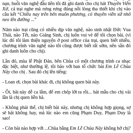
nạn, buổi văn nghệ đầu tiên tôi đã ghi danh cho chị hát
Thuyền Viễn
Xứ
, cả trại nghe mà rưng rưng đúng nỗi lòng tha thiết khi chị vào
câu kết “
Chiều nay trên bến muôn phương, có thuyền viễn xứ nhổ
neo lên đường
...”
Năm nào trại cũng có nhiều dịp văn nghệ, nào sinh nhật Đức Vua
Thái, nào Tết, nào Giáng Sinh, chị luôn vui vẻ để tôi chọn bài, (vì
lúc đó tôi làm thiện nguyện ở post office của trại, quen biết nhiều,
chương trình văn nghệ nào tôi cũng được biết rất sớm, nên sẵn đó
ghi danh luôn cho chị).
Lần đó, mùa lễ Phật Đản, bên Chùa có một chương trình ca nhạc
đặc biệt, như thường lệ, tôi báo với ban tổ chức bài
Em Lễ Chùa
Này
cho chị . Sau đó chị lên tiếng:
- Loan ơi, chọn bài khác đi, chị không quen bài này.
- Ôi, bài này dễ ca lắm, để em chép lời ra rồi... hát mẫu cho chị vài
lần là chị quen liền hà.
- Không phải thế, chị biết bài này, nhưng chị không hợp giọng, sợ
sẽ hát không hay, mà lúc nào em cũng Phạm Duy, Phạm Duy là
sao!
- Còn bài nào hợp với ...Chùa bằng
Em Lễ Chùa Này
không hở chị?