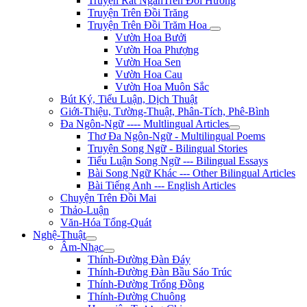
Truyện Rất NgắnTrên Đồi Hương
Truyện Trên Đồi Trăng
Truyện Trên Đồi Trăm Hoa
Vườn Hoa Bưởi
Vườn Hoa Phượng
Vườn Hoa Sen
Vườn Hoa Cau
Vườn Hoa Muôn Sắc
Bút Ký, Tiểu Luận, Dịch Thuật
Giới-Thiệu, Tường-Thuật, Phân-Tích, Phê-Bình
Đa Ngôn-Ngữ ---- Multlingual Articles
Thơ Đa Ngôn-Ngữ - Multilingual Poems
Truyện Song Ngữ - Bilingual Stories
Tiểu Luận Song Ngữ --- Bilingual Essays
Bài Song Ngữ Khác --- Other Bilingual Articles
Bài Tiếng Anh --- English Articles
Chuyện Trên Đồi Mai
Thảo-Luận
Văn-Hóa Tổng-Quát
Nghệ-Thuật
Âm-Nhạc
Thính-Đường Đàn Đáy
Thính-Đường Đàn Bầu Sáo Trúc
Thính-Đường Trống Đồng
Thính-Đường Chuông