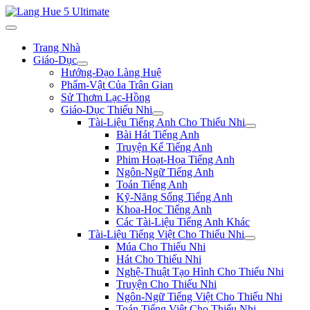
Trang Nhà
Giáo-Dục
Hướng-Đạo Làng Huệ
Phẩm-Vật Của Trân Gian
Sử Thơm Lạc-Hồng
Giáo-Dục Thiếu Nhi
Tài-Liệu Tiếng Anh Cho Thiếu Nhi
Bài Hát Tiếng Anh
Truyện Kể Tiếng Anh
Phim Hoạt-Họa Tiếng Anh
Ngôn-Ngữ Tiếng Anh
Toán Tiếng Anh
Kỹ-Năng Sống Tiếng Anh
Khoa-Học Tiếng Anh
Các Tài-Liệu Tiếng Anh Khác
Tài-Liệu Tiếng Việt Cho Thiếu Nhi
Múa Cho Thiếu Nhi
Hát Cho Thiếu Nhi
Nghệ-Thuật Tạo Hình Cho Thiếu Nhi
Truyện Cho Thiếu Nhi
Ngôn-Ngữ Tiếng Việt Cho Thiếu Nhi
Toán Tiếng Việt Cho Thiếu Nhi