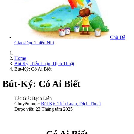
Chủ-Đề
Giáo-Dục Thiếu Nhi
Home
Bút Ký, Tiểu Luận, Dịch Thuật
Bút-Ký: Có Ai Biết
Bút-Ký: Có Ai Biết
Tác Giả:
Bạch Liên
Chuyên mục:
Bút Ký, Tiểu Luận, Dịch Thuật
Được viết: 23 Tháng tám 2025
Có Ai Biết