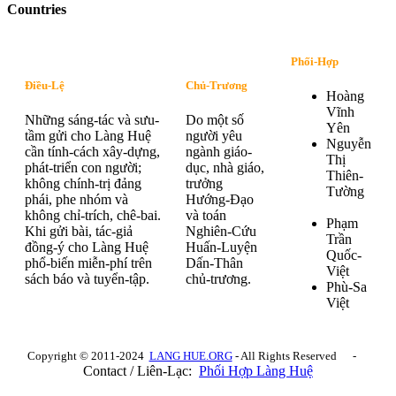
Countries
Phối-Hợp
Điều-Lệ
Chủ-Trương
Hoàng
Vĩnh
Những sáng-tác và sưu-
Do một số
Yên
tầm gửi cho Làng Huệ
người yêu
Nguyễn
cần tính-cách xây-dựng,
ngành giáo-
Thị
phát-triển con người;
dục, nhà giáo,
Thiên-
không chính-trị đảng
trưởng
Tường
phái, phe nhóm và
Hướng-Đạo
không chỉ-trích, chê-bai.
và toán
Phạm
Khi gửi bài, tác-giả
Nghiên-Cứu
Trần
đồng-ý cho Làng Huệ
Huấn-Luyện
Quốc-
phổ-biến miễn-phí trên
Dấn-Thân
Việt
sách báo và tuyển-tập.
chủ-trương.
Phù-Sa
Việt
Copyright © 2011-2024
LANG HUE.ORG
- All Rights Reserved -
Contact / Liên-Lạc:
Phối Hợp Làng Huệ