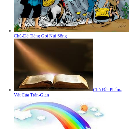
Chủ-Đề Tiếng Gọi Núi Sông
Chủ Đề: Phẩm-
Vật Của Trần-Gian