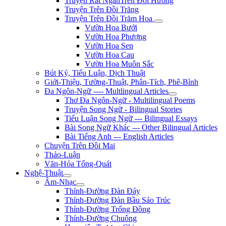
Truyện Rất NgắnTrên Đồi Hương
Truyện Trên Đồi Trăng
Truyện Trên Đồi Trăm Hoa
Vườn Hoa Bưởi
Vườn Hoa Phượng
Vườn Hoa Sen
Vườn Hoa Cau
Vườn Hoa Muôn Sắc
Bút Ký, Tiểu Luận, Dịch Thuật
Giới-Thiệu, Tường-Thuật, Phân-Tích, Phê-Bình
Đa Ngôn-Ngữ ---- Multlingual Articles
Thơ Đa Ngôn-Ngữ - Multilingual Poems
Truyện Song Ngữ - Bilingual Stories
Tiểu Luận Song Ngữ --- Bilingual Essays
Bài Song Ngữ Khác --- Other Bilingual Articles
Bài Tiếng Anh --- English Articles
Chuyện Trên Đồi Mai
Thảo-Luận
Văn-Hóa Tổng-Quát
Nghệ-Thuật
Âm-Nhạc
Thính-Đường Đàn Đáy
Thính-Đường Đàn Bầu Sáo Trúc
Thính-Đường Trống Đồng
Thính-Đường Chuông