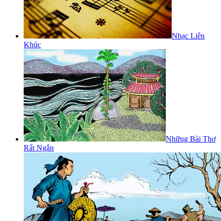
Nhạc Liên
Khúc
Những Bài Thơ
Rất Ngắn