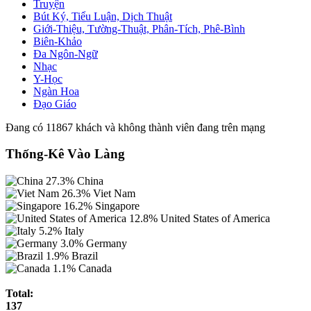
Truyện
Bút Ký, Tiểu Luận, Dịch Thuật
Giới-Thiệu, Tường-Thuật, Phân-Tích, Phê-Bình
Biên-Khảo
Đa Ngôn-Ngữ
Nhạc
Y-Học
Ngàn Hoa
Đạo Giáo
Đang có 11867 khách và không thành viên đang trên mạng
Thống-Kê Vào Làng
27.3%
China
26.3%
Viet Nam
16.2%
Singapore
12.8%
United States of America
5.2%
Italy
3.0%
Germany
1.9%
Brazil
1.1%
Canada
Total:
137