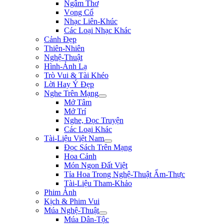
Ngâm Thơ
Vọng Cổ
Nhạc Liên-Khúc
Các Loại Nhạc Khác
Cảnh Đẹp
Thiên-Nhiên
Nghệ-Thuật
Hình-Ảnh Lạ
Trò Vui & Tài Khéo
Lời Hay Ý Đẹp
Nghe Trên Mạng
Mở Tâm
Mở Trí
Nghe, Đọc Truyện
Các Loại Khác
Tài-Liệu Việt Nam
Đọc Sách Trên Mạng
Hoa Cảnh
Món Ngon Đất Việt
Tỉa Hoa Trong Nghệ-Thuật Ẩm-Thực
Tài-Liệu Tham-Khảo
Phim Ảnh
Kịch & Phim Vui
Múa Nghệ-Thuật
Múa Dân-Tộc