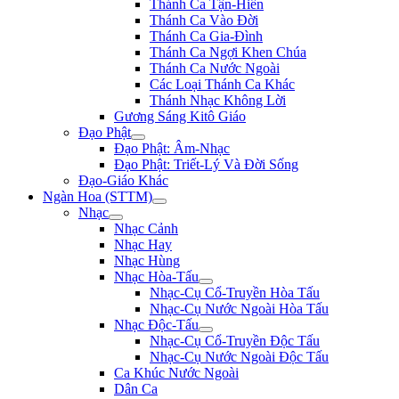
Thánh Ca Tận-Hiến
Thánh Ca Vào Đời
Thánh Ca Gia-Đình
Thánh Ca Ngợi Khen Chúa
Thánh Ca Nước Ngoài
Các Loại Thánh Ca Khác
Thánh Nhạc Không Lời
Gương Sáng Kitô Giáo
Đạo Phật
Đạo Phật: Âm-Nhạc
Đạo Phật: Triết-Lý Và Đời Sống
Đạo-Giáo Khác
Ngàn Hoa (STTM)
Nhạc
Nhạc Cảnh
Nhạc Hay
Nhạc Hùng
Nhạc Hòa-Tấu
Nhạc-Cụ Cổ-Truyền Hòa Tấu
Nhạc-Cụ Nước Ngoài Hòa Tấu
Nhạc Độc-Tấu
Nhạc-Cụ Cổ-Truyền Độc Tấu
Nhạc-Cụ Nước Ngoài Độc Tấu
Ca Khúc Nước Ngoài
Dân Ca