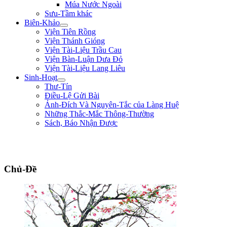
Múa Nước Ngoài
Sưu-Tầm khác
Biên-Khảo
Viện Tiên Rồng
Viện Thánh Gióng
Viện Tài-Liệu Trầu Cau
Viện Bàn-Luận Dưa Đỏ
Viện Tài-Liệu Lang Liêu
Sinh-Hoạt
Thư-Tín
Điều-Lệ Gửi Bài
Ảnh-Đích Và Nguyên-Tắc của Làng Huệ
Những Thắc-Mắc Thông-Thường
Sách, Báo Nhận Được
"Biết lỗi, không khó; đổi lỗi mới khó. Nói điều thiện không khó, làm điều
thiện mới khó." ** Hà Phủ - triều Lê Nhân Tôn **
Chủ-Đề