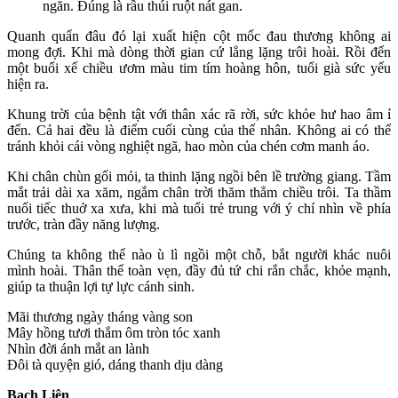
ngăn. Đúng là rầu thúi ruột nát gan.
Quanh quẩn đâu đó lại xuất hiện cột mốc đau thương không ai
mong đợi. Khi mà dòng thời gian cứ lẳng lặng trôi hoài. Rồi đến
một buổi xế chiều ươm màu tim tím hoàng hôn, tuổi già sức yếu
hiện ra.
Khung trời của bệnh tật với thân xác rã rời, sức khỏe hư hao âm ỉ
đến. Cả hai đều là điểm cuối cùng của thế nhân. Không ai có thể
tránh khỏi cái vòng nghiệt ngã, hao mòn của chén cơm manh áo.
Khi chân chùn gối mỏi, ta thinh lặng ngồi bên lề trường giang. Tầm
mắt trải dài xa xăm, ngắm chân trời thăm thẳm chiều trôi. Ta thầm
nuối tiếc thuở xa xưa, khi mà tuổi trẻ trung với ý chí nhìn về phía
trước, tràn đầy năng lượng.
Chúng ta không thể nào ù lì ngồi một chỗ, bắt người khác nuôi
mình hoài. Thân thể toàn vẹn, đầy đủ tứ chi rắn chắc, khỏe mạnh,
giúp ta thuận lợi tự lực cánh sinh.
Mãi thương ngày tháng vàng son
Mây hồng tươi thắm ôm tròn tóc xanh
Nhìn đời ánh mắt an lành
Đôi tà quyện gió, dáng thanh dịu dàng
Bạch Liên