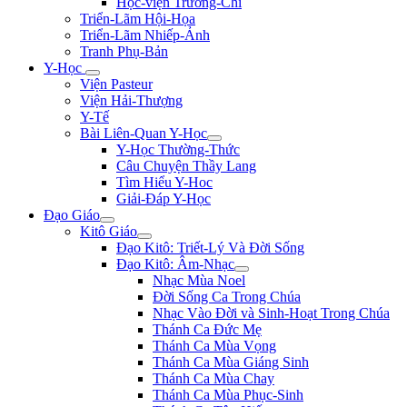
Học-viện Trương-Chi
Triển-Lãm Hội-Họa
Triển-Lãm Nhiếp-Ảnh
Tranh Phụ-Bản
Y-Học
Viện Pasteur
Viện Hải-Thượng
Y-Tế
Bài Liên-Quan Y-Học
Y-Học Thường-Thức
Câu Chuyện Thầy Lang
Tìm Hiểu Y-Hoc
Giải-Đáp Y-Học
Đạo Giáo
Kitô Giáo
Đạo Kitô: Triết-Lý Và Đời Sống
Đạo Kitô: Âm-Nhạc
Nhạc Mùa Noel
Đời Sống Ca Trong Chúa
Nhạc Vào Đời và Sinh-Hoạt Trong Chúa
Thánh Ca Đức Mẹ
Thánh Ca Mùa Vọng
Thánh Ca Mùa Giáng Sinh
Thánh Ca Mùa Chay
Thánh Ca Mùa Phục-Sinh