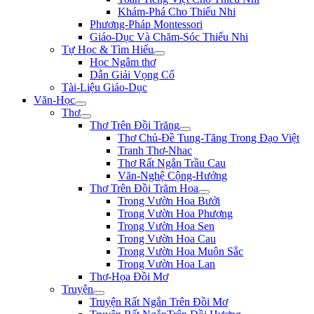
Khám-Phá Cho Thiếu Nhi
Phương-Pháp Montessori
Giáo-Dục Và Chăm-Sóc Thiếu Nhi
Tự Học & Tìm Hiểu
Học Ngâm thơ
Dẫn Giải Vọng Cổ
Tài-Liệu Giáo-Dục
Văn-Học
Thơ
Thơ Trên Đồi Trăng
Thơ Chủ-Đề Tung-Tăng Trong Đạo Việt
Tranh Thơ-Nhac
Thơ Rất Ngắn Trầu Cau
Văn-Nghệ Cộng-Hưởng
Thơ Trên Đồi Trăm Hoa
Trong Vườn Hoa Bưởi
Trong Vườn Hoa Phượng
Trong Vườn Hoa Sen
Trong Vườn Hoa Cau
Trong Vườn Hoa Muôn Sắc
Trong Vườn Hoa Lan
Thơ-Họa Đồi Mơ
Truyện
Truyện Rất Ngắn Trên Đồi Mơ