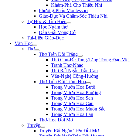
Khám-Phá Cho Thiếu Nhi
Phương-Pháp Montessori
Giáo-Dục Và Chăm-Sóc Thiếu Nhi
Tự Học & Tìm Hiểu
Học Ngâm thơ
Dẫn Giải Vọng Cổ
Tài-Liệu Giáo-Dục
Văn-Học
Thơ
Thơ Trên Đồi Trăng
Thơ Chủ-Đề Tung-Tăng Trong Đạo Việt
Tranh Thơ-Nhac
Thơ Rất Ngắn Trầu Cau
Văn-Nghệ Cộng-Hưởng
Thơ Trên Đồi Trăm Hoa
Trong Vườn Hoa Bưởi
Trong Vườn Hoa Phượng
Trong Vườn Hoa Sen
Trong Vườn Hoa Cau
Trong Vườn Hoa Muôn Sắc
Trong Vườn Hoa Lan
Thơ-Họa Đồi Mơ
Truyện
Truyện Rất Ngắn Trên Đồi Mơ