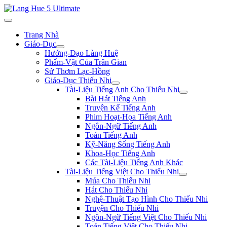
Trang Nhà
Giáo-Dục
Hướng-Đạo Làng Huệ
Phẩm-Vật Của Trân Gian
Sử Thơm Lạc-Hồng
Giáo-Dục Thiếu Nhi
Tài-Liệu Tiếng Anh Cho Thiếu Nhi
Bài Hát Tiếng Anh
Truyện Kể Tiếng Anh
Phim Hoạt-Họa Tiếng Anh
Ngôn-Ngữ Tiếng Anh
Toán Tiếng Anh
Kỹ-Năng Sống Tiếng Anh
Khoa-Học Tiếng Anh
Các Tài-Liệu Tiếng Anh Khác
Tài-Liệu Tiếng Việt Cho Thiếu Nhi
Múa Cho Thiếu Nhi
Hát Cho Thiếu Nhi
Nghệ-Thuật Tạo Hình Cho Thiếu Nhi
Truyện Cho Thiếu Nhi
Ngôn-Ngữ Tiếng Việt Cho Thiếu Nhi
Toán Tiếng Việt Cho Thiếu Nhi