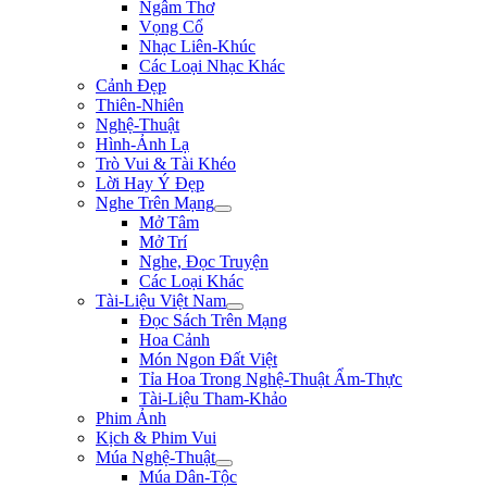
Ngâm Thơ
Vọng Cổ
Nhạc Liên-Khúc
Các Loại Nhạc Khác
Cảnh Đẹp
Thiên-Nhiên
Nghệ-Thuật
Hình-Ảnh Lạ
Trò Vui & Tài Khéo
Lời Hay Ý Đẹp
Nghe Trên Mạng
Mở Tâm
Mở Trí
Nghe, Đọc Truyện
Các Loại Khác
Tài-Liệu Việt Nam
Đọc Sách Trên Mạng
Hoa Cảnh
Món Ngon Đất Việt
Tỉa Hoa Trong Nghệ-Thuật Ẩm-Thực
Tài-Liệu Tham-Khảo
Phim Ảnh
Kịch & Phim Vui
Múa Nghệ-Thuật
Múa Dân-Tộc