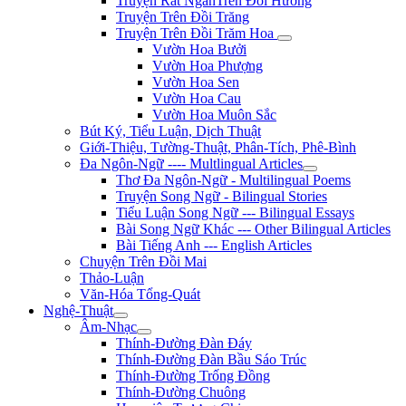
Truyện Rất NgắnTrên Đồi Hương
Truyện Trên Đồi Trăng
Truyện Trên Đồi Trăm Hoa
Vườn Hoa Bưởi
Vườn Hoa Phượng
Vườn Hoa Sen
Vườn Hoa Cau
Vườn Hoa Muôn Sắc
Bút Ký, Tiểu Luận, Dịch Thuật
Giới-Thiệu, Tường-Thuật, Phân-Tích, Phê-Bình
Đa Ngôn-Ngữ ---- Multlingual Articles
Thơ Đa Ngôn-Ngữ - Multilingual Poems
Truyện Song Ngữ - Bilingual Stories
Tiểu Luận Song Ngữ --- Bilingual Essays
Bài Song Ngữ Khác --- Other Bilingual Articles
Bài Tiếng Anh --- English Articles
Chuyện Trên Đồi Mai
Thảo-Luận
Văn-Hóa Tổng-Quát
Nghệ-Thuật
Âm-Nhạc
Thính-Đường Đàn Đáy
Thính-Đường Đàn Bầu Sáo Trúc
Thính-Đường Trống Đồng
Thính-Đường Chuông