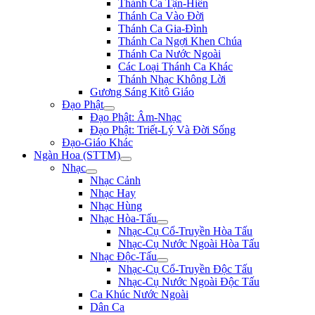
Thánh Ca Tận-Hiến
Thánh Ca Vào Đời
Thánh Ca Gia-Đình
Thánh Ca Ngợi Khen Chúa
Thánh Ca Nước Ngoài
Các Loại Thánh Ca Khác
Thánh Nhạc Không Lời
Gương Sáng Kitô Giáo
Đạo Phật
Đạo Phật: Âm-Nhạc
Đạo Phật: Triết-Lý Và Đời Sống
Đạo-Giáo Khác
Ngàn Hoa (STTM)
Nhạc
Nhạc Cảnh
Nhạc Hay
Nhạc Hùng
Nhạc Hòa-Tấu
Nhạc-Cụ Cổ-Truyền Hòa Tấu
Nhạc-Cụ Nước Ngoài Hòa Tấu
Nhạc Độc-Tấu
Nhạc-Cụ Cổ-Truyền Độc Tấu
Nhạc-Cụ Nước Ngoài Độc Tấu
Ca Khúc Nước Ngoài
Dân Ca