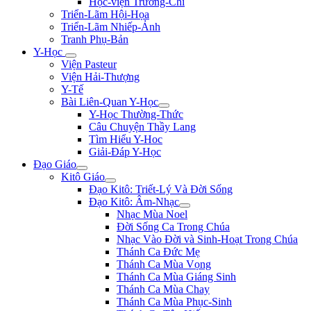
Học-viện Trương-Chi
Triển-Lãm Hội-Họa
Triển-Lãm Nhiếp-Ảnh
Tranh Phụ-Bản
Y-Học
Viện Pasteur
Viện Hải-Thượng
Y-Tế
Bài Liên-Quan Y-Học
Y-Học Thường-Thức
Câu Chuyện Thầy Lang
Tìm Hiểu Y-Hoc
Giải-Đáp Y-Học
Đạo Giáo
Kitô Giáo
Đạo Kitô: Triết-Lý Và Đời Sống
Đạo Kitô: Âm-Nhạc
Nhạc Mùa Noel
Đời Sống Ca Trong Chúa
Nhạc Vào Đời và Sinh-Hoạt Trong Chúa
Thánh Ca Đức Mẹ
Thánh Ca Mùa Vọng
Thánh Ca Mùa Giáng Sinh
Thánh Ca Mùa Chay
Thánh Ca Mùa Phục-Sinh