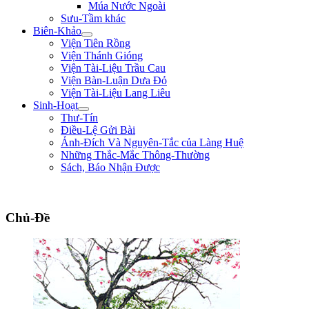
Múa Nước Ngoài
Sưu-Tầm khác
Biên-Khảo
Viện Tiên Rồng
Viện Thánh Gióng
Viện Tài-Liệu Trầu Cau
Viện Bàn-Luận Dưa Đỏ
Viện Tài-Liệu Lang Liêu
Sinh-Hoạt
Thư-Tín
Điều-Lệ Gửi Bài
Ảnh-Đích Và Nguyên-Tắc của Làng Huệ
Những Thắc-Mắc Thông-Thường
Sách, Báo Nhận Được
"Làm trai sinh ở trên đời, nên giúp nạn lớn, lập công to, để tiếng thơm muôn đờ
Chủ-Đề