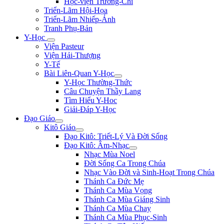
Học-viện Trương-Chi
Triển-Lãm Hội-Họa
Triển-Lãm Nhiếp-Ảnh
Tranh Phụ-Bản
Y-Học
Viện Pasteur
Viện Hải-Thượng
Y-Tế
Bài Liên-Quan Y-Học
Y-Học Thường-Thức
Câu Chuyện Thầy Lang
Tìm Hiểu Y-Hoc
Giải-Đáp Y-Học
Đạo Giáo
Kitô Giáo
Đạo Kitô: Triết-Lý Và Đời Sống
Đạo Kitô: Âm-Nhạc
Nhạc Mùa Noel
Đời Sống Ca Trong Chúa
Nhạc Vào Đời và Sinh-Hoạt Trong Chúa
Thánh Ca Đức Mẹ
Thánh Ca Mùa Vọng
Thánh Ca Mùa Giáng Sinh
Thánh Ca Mùa Chay
Thánh Ca Mùa Phục-Sinh