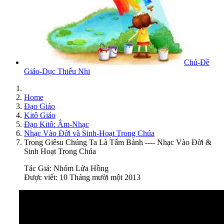
Chủ-Đề
Giáo-Dục Thiếu Nhi
Home
Đạo Giáo
Kitô Giáo
Đạo Kitô: Âm-Nhạc
Nhạc Vào Đời và Sinh-Hoạt Trong Chúa
Trong Giêsu Chúng Ta Là Tấm Bánh ---- Nhạc Vào Đời &
Sinh Hoạt Trong Chúa
Tác Giả:
Nhóm Lửa Hồng
Được viết: 10 Tháng mười một 2013