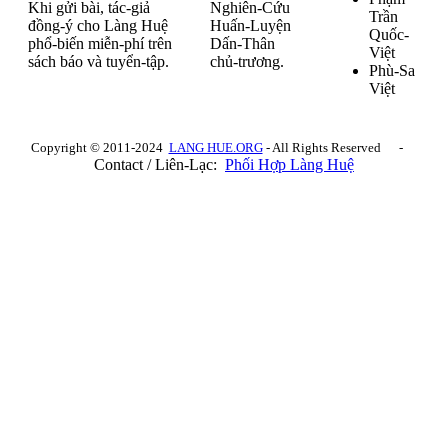
Khi gửi bài, tác-giả
Nghiên-Cứu
Trần
đồng-ý cho Làng Huệ
Huấn-Luyện
Quốc-
phổ-biến miễn-phí trên
Dấn-Thân
Việt
sách báo và tuyển-tập.
chủ-trương.
Phù-Sa
Việt
Copyright © 2011-2024
LANG HUE.ORG
- All Rights Reserved -
Contact / Liên-Lạc:
Phối Hợp Làng Huệ