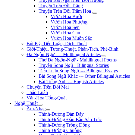
Truyện Rất NgắnTrên Đồi Hương
Truyện Trên Đồi Trăng
Truyện Trên Đồi Trăm Hoa
Vườn Hoa Bưởi
Vườn Hoa Phượng
Vườn Hoa Sen
Vườn Hoa Cau
Vườn Hoa Muôn Sắc
Bút Ký, Tiểu Luận, Dịch Thuật
Giới-Thiệu, Tường-Thuật, Phân-Tích, Phê-Bình
Đa Ngôn-Ngữ ---- Multlingual Articles
Thơ Đa Ngôn-Ngữ - Multilingual Poems
Truyện Song Ngữ - Bilingual Stories
Tiểu Luận Song Ngữ --- Bilingual Essays
Bài Song Ngữ Khác --- Other Bilingual Articles
Bài Tiếng Anh --- English Articles
Chuyện Trên Đồi Mai
Thảo-Luận
Văn-Hóa Tổng-Quát
Nghệ-Thuật
Âm-Nhạc
Thính-Đường Đàn Đáy
Thính-Đường Đàn Bầu Sáo Trúc
Thính-Đường Trống Đồng
Thính-Đường Chuông