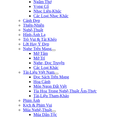
Ngâm Thơ
Vọng Cổ
Nhạc Liên-Khúc
Các Loại Nhạc Khác
Cảnh Đẹp
Thiên-Nhiên
Nghệ-Thuật
Hình-Ảnh Lạ
Trò Vui & Tài Khéo
Lời Hay Ý Đẹp
Nghe Trên Mạng
Mở Tâm
Mở Trí
Nghe, Đọc Truyện
Các Loại Khác
Tài-Liệu Việt Nam
Đọc Sách Trên Mạng
Hoa Cảnh
Món Ngon Đất Việt
Tỉa Hoa Trong Nghệ-Thuật Ẩm-Thực
Tài-Liệu Tham-Khảo
Phim Ảnh
Kịch & Phim Vui
Múa Nghệ-Thuật
Múa Dân-Tộc