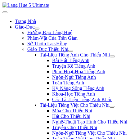
Trang Nhà
Giáo-Dục
Hướng-Đạo Làng Huệ
Phẩm-Vật Của Trân Gian
Sử Thơm Lạc-Hồng
Giáo-Dục Thiếu Nhi
Tài-Liệu Tiếng Anh Cho Thiếu Nhi
Bài Hát Tiếng Anh
Truyện Kể Tiếng Anh
Phim Hoạt-Họa Tiếng Anh
Ngôn-Ngữ Tiếng Anh
Toán Tiếng Anh
Kỹ-Năng Sống Tiếng Anh
Khoa-Học Tiếng Anh
Các Tài-Liệu Tiếng Anh Khác
Tài-Liệu Tiếng Việt Cho Thiếu Nhi
Múa Cho Thiếu Nhi
Hát Cho Thiếu Nhi
Nghệ-Thuật Tạo Hình Cho Thiếu Nhi
Truyện Cho Thiếu Nhi
Ngôn-Ngữ Tiếng Việt Cho Thiếu Nhi
Toán Tiếng Việt Cho Thiếu Nhi