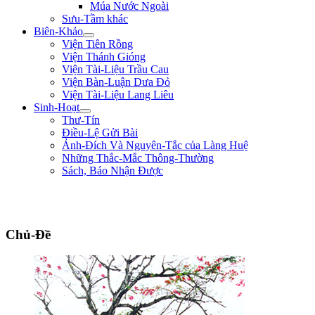
Múa Nước Ngoài
Sưu-Tầm khác
Biên-Khảo
Viện Tiên Rồng
Viện Thánh Gióng
Viện Tài-Liệu Trầu Cau
Viện Bàn-Luận Dưa Đỏ
Viện Tài-Liệu Lang Liêu
Sinh-Hoạt
Thư-Tín
Điều-Lệ Gửi Bài
Ảnh-Đích Và Nguyên-Tắc của Làng Huệ
Những Thắc-Mắc Thông-Thường
Sách, Báo Nhận Được
"Làm trai sinh ở trên đời, nên giúp nạn lớn, lập công to, để tiếng thơm muôn
đời, chứ sao chịu bo bo làm đầy-tớ người!" ** Lê Lợi **
Chủ-Đề