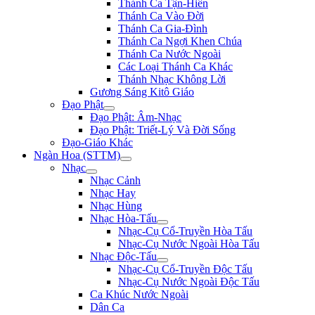
Thánh Ca Tận-Hiến
Thánh Ca Vào Đời
Thánh Ca Gia-Đình
Thánh Ca Ngợi Khen Chúa
Thánh Ca Nước Ngoài
Các Loại Thánh Ca Khác
Thánh Nhạc Không Lời
Gương Sáng Kitô Giáo
Đạo Phật
Đạo Phật: Âm-Nhạc
Đạo Phật: Triết-Lý Và Đời Sống
Đạo-Giáo Khác
Ngàn Hoa (STTM)
Nhạc
Nhạc Cảnh
Nhạc Hay
Nhạc Hùng
Nhạc Hòa-Tấu
Nhạc-Cụ Cổ-Truyền Hòa Tấu
Nhạc-Cụ Nước Ngoài Hòa Tấu
Nhạc Độc-Tấu
Nhạc-Cụ Cổ-Truyền Độc Tấu
Nhạc-Cụ Nước Ngoài Độc Tấu
Ca Khúc Nước Ngoài
Dân Ca