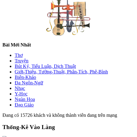
Bài Mới Nhất
Thơ
Truyện
Bút Ký, Tiểu Luận, Dịch Thuật
Giới-Thiệu, Tường-Thuật, Phân-Tích, Phê-Bình
Biên-Khảo
Đa Ngôn-Ngữ
Nhạc
Y-Học
Ngàn Hoa
Đạo Giáo
Đang có 15726 khách và không thành viên đang trên mạng
Thống-Kê Vào Làng