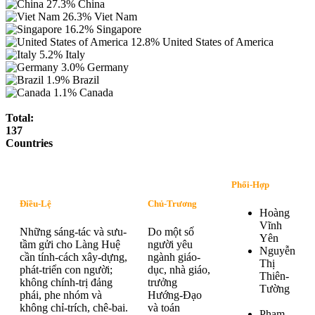
27.3%
China
26.3%
Viet Nam
16.2%
Singapore
12.8%
United States of America
5.2%
Italy
3.0%
Germany
1.9%
Brazil
1.1%
Canada
Total:
137
Countries
Phối-Hợp
Điều-Lệ
Chủ-Trương
Hoàng
Vĩnh
Những sáng-tác và sưu-
Do một số
Yên
tầm gửi cho Làng Huệ
người yêu
Nguyễn
cần tính-cách xây-dựng,
ngành giáo-
Thị
phát-triển con người;
dục, nhà giáo,
Thiên-
không chính-trị đảng
trưởng
Tường
phái, phe nhóm và
Hướng-Đạo
không chỉ-trích, chê-bai.
và toán
Phạm