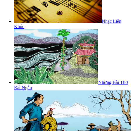
Nhạc Liên
Khúc
Những Bài Thơ
Rất Ngắn