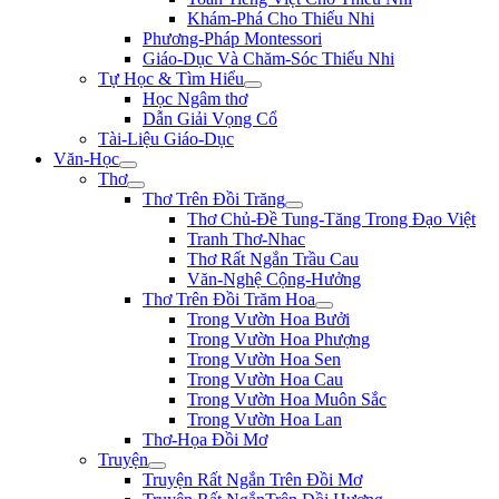
Khám-Phá Cho Thiếu Nhi
Phương-Pháp Montessori
Giáo-Dục Và Chăm-Sóc Thiếu Nhi
Tự Học & Tìm Hiểu
Học Ngâm thơ
Dẫn Giải Vọng Cổ
Tài-Liệu Giáo-Dục
Văn-Học
Thơ
Thơ Trên Đồi Trăng
Thơ Chủ-Đề Tung-Tăng Trong Đạo Việt
Tranh Thơ-Nhac
Thơ Rất Ngắn Trầu Cau
Văn-Nghệ Cộng-Hưởng
Thơ Trên Đồi Trăm Hoa
Trong Vườn Hoa Bưởi
Trong Vườn Hoa Phượng
Trong Vườn Hoa Sen
Trong Vườn Hoa Cau
Trong Vườn Hoa Muôn Sắc
Trong Vườn Hoa Lan
Thơ-Họa Đồi Mơ
Truyện
Truyện Rất Ngắn Trên Đồi Mơ