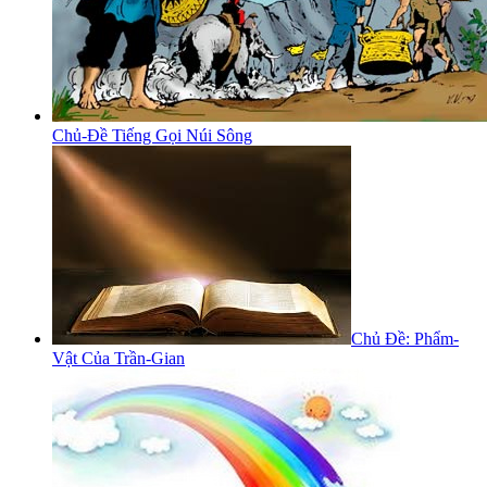
Chủ-Đề Tiếng Gọi Núi Sông
Chủ Đề: Phẩm-
Vật Của Trần-Gian