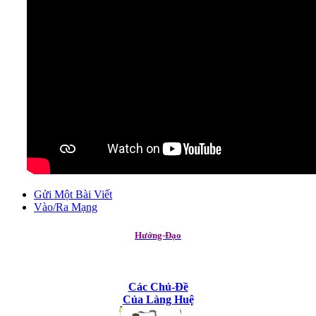
Gửi Một Bài Viết
Vào/Ra Mạng
Hướng-Đạo
Các Chủ-Đề
Của Làng Huệ