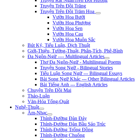
Truyện Rất NgắnTrên Đồi Hương
Truyện Trên Đồi Trăng
Truyện Trên Đồi Trăm Hoa
Vườn Hoa Bưởi
Vườn Hoa Phượng
Vườn Hoa Sen
Vườn Hoa Cau
Vườn Hoa Muôn Sắc
Bút Ký, Tiểu Luận, Dịch Thuật
Giới-Thiệu, Tường-Thuật, Phân-Tích, Phê-Bình
Đa Ngôn-Ngữ ---- Multlingual Articles
Thơ Đa Ngôn-Ngữ - Multilingual Poems
Truyện Song Ngữ - Bilingual Stories
Tiểu Luận Song Ngữ --- Bilingual Essays
Bài Song Ngữ Khác --- Other Bilingual Articles
Bài Tiếng Anh --- English Articles
Chuyện Trên Đồi Mai
Thảo-Luận
Văn-Hóa Tổng-Quát
Nghệ-Thuật
Âm-Nhạc
Thính-Đường Đàn Đáy
Thính-Đường Đàn Bầu Sáo Trúc
Thính-Đường Trống Đồng
Thính-Đường Chuông