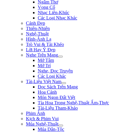
Ngâm Thơ
Vọng Cổ
Nhạc Liên-Khúc
Các Loại Nhạc Khác
Cảnh Đẹp
Thiên-Nhiên
Nghệ-Thuật
Hình-Ảnh Lạ
Trò Vui & Tài Khéo
Lời Hay Ý Đẹp
Nghe Trên Mạng
Mở Tâm
Mở Trí
Nghe, Đọc Truyện
Các Loại Khác
Tài-Liệu Việt Nam
Đọc Sách Trên Mạng
Hoa Cảnh
Món Ngon Đất Việt
Tỉa Hoa Trong Nghệ-Thuật Ẩm-Thực
Tài-Liệu Tham-Khảo
Phim Ảnh
Kịch & Phim Vui
Múa Nghệ-Thuật
Múa Dân-Tộc