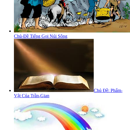
Chủ-Đề Tiếng Gọi Núi Sông
Chủ Đề: Phẩm-
Vật Của Trần-Gian