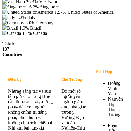
26.3%
Viet Nam
16.2%
Singapore
12.7%
United States of America
5.2%
Italy
3.0%
Germany
1.9%
Brazil
1.1%
Canada
Total:
137
Countries
Phối-Hợp
Điều-Lệ
Chủ-Trương
Hoàng
Vĩnh
Những sáng-tác và sưu-
Do một số
Yên
tầm gửi cho Làng Huệ
người yêu
Nguyễn
cần tính-cách xây-dựng,
ngành giáo-
Thị
phát-triển con người;
dục, nhà giáo,
Thiên-
không chính-trị đảng
trưởng
Tường
phái, phe nhóm và
Hướng-Đạo
không chỉ-trích, chê-bai.
và toán
Phạm
Khi gửi bài, tác-giả
Nghiên-Cứu
Trần