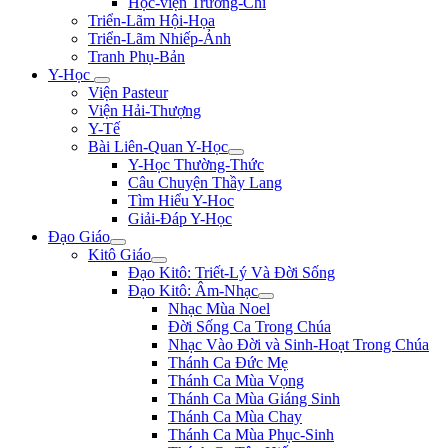
Học-viện Trương-Chi
Triển-Lãm Hội-Họa
Triển-Lãm Nhiếp-Ảnh
Tranh Phụ-Bản
Y-Học
Viện Pasteur
Viện Hải-Thượng
Y-Tế
Bài Liên-Quan Y-Học
Y-Học Thường-Thức
Câu Chuyện Thầy Lang
Tìm Hiểu Y-Hoc
Giải-Đáp Y-Học
Đạo Giáo
Kitô Giáo
Đạo Kitô: Triết-Lý Và Đời Sống
Đạo Kitô: Âm-Nhạc
Nhạc Mùa Noel
Đời Sống Ca Trong Chúa
Nhạc Vào Đời và Sinh-Hoạt Trong Chúa
Thánh Ca Đức Mẹ
Thánh Ca Mùa Vọng
Thánh Ca Mùa Giáng Sinh
Thánh Ca Mùa Chay
Thánh Ca Mùa Phục-Sinh