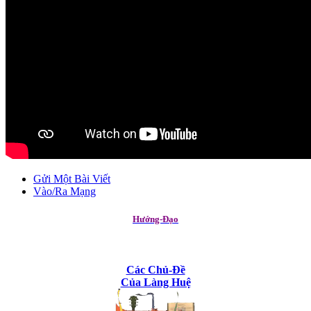
Gửi Một Bài Viết
Vào/Ra Mạng
Hướng-Đạo
Các Chủ-Đề
Của Làng Huệ