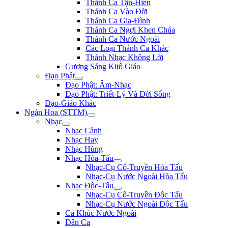
Thánh Ca Tận-Hiến
Thánh Ca Vào Đời
Thánh Ca Gia-Đình
Thánh Ca Ngợi Khen Chúa
Thánh Ca Nước Ngoài
Các Loại Thánh Ca Khác
Thánh Nhạc Không Lời
Gương Sáng Kitô Giáo
Đạo Phật
Đạo Phật: Âm-Nhạc
Đạo Phật: Triết-Lý Và Đời Sống
Đạo-Giáo Khác
Ngàn Hoa (STTM)
Nhạc
Nhạc Cảnh
Nhạc Hay
Nhạc Hùng
Nhạc Hòa-Tấu
Nhạc-Cụ Cổ-Truyền Hòa Tấu
Nhạc-Cụ Nước Ngoài Hòa Tấu
Nhạc Độc-Tấu
Nhạc-Cụ Cổ-Truyền Độc Tấu
Nhạc-Cụ Nước Ngoài Độc Tấu
Ca Khúc Nước Ngoài
Dân Ca