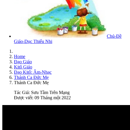
Chủ-Đề
Giáo-Dục Thiếu Nhi
Home
Đạo Giáo
Kitô Giáo
Đạo Kitô: Âm-Nhạc
Thánh Ca Đức Mẹ
Thánh Ca Đức Mẹ
Tác Giả:
Sưu Tầm Trên Mạng
Được viết: 09 Tháng một 2022