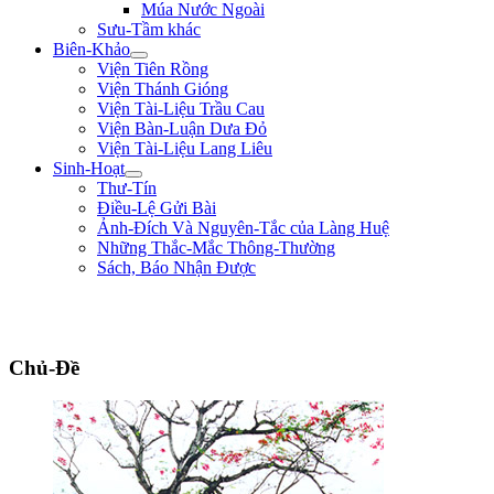
Múa Nước Ngoài
Sưu-Tầm khác
Biên-Khảo
Viện Tiên Rồng
Viện Thánh Gióng
Viện Tài-Liệu Trầu Cau
Viện Bàn-Luận Dưa Đỏ
Viện Tài-Liệu Lang Liêu
Sinh-Hoạt
Thư-Tín
Điều-Lệ Gửi Bài
Ảnh-Đích Và Nguyên-Tắc của Làng Huệ
Những Thắc-Mắc Thông-Thường
Sách, Báo Nhận Được
"Sống không phải là ký-sinh trùng của thế-gian, sống để mưu-đồ một công-
cuộc hữu-ích gì cho đồng-bào, tổ-quốc." ** Phan Chu Trinh **
Chủ-Đề