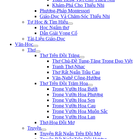
Khám-Phá Cho Thiếu Nhi
Phương-Pháp Montessori
Giáo-Dục Và Chăm-Sóc Thiếu Nhi
Tự Học & Tìm Hiểu
Học Ngâm thơ
Dẫn Giải Vọng Cổ
Tài-Liệu Giáo-Dục
Văn-Học
Thơ
Thơ Trên Đồi Trăng
Thơ Chủ-Đề Tung-Tăng Trong Đạo Việt
Tranh Thơ-Nhac
Thơ Rất Ngắn Trầu Cau
Văn-Nghệ Cộng-Hưởng
Thơ Trên Đồi Trăm Hoa
Trong Vườn Hoa Bưởi
Trong Vườn Hoa Phượng
Trong Vườn Hoa Sen
Trong Vườn Hoa Cau
Trong Vườn Hoa Muôn Sắc
Trong Vườn Hoa Lan
Thơ-Họa Đồi Mơ
Truyện
Truyện Rất Ngắn Trên Đồi Mơ