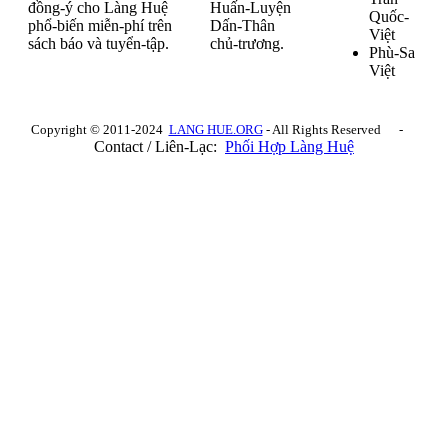
đồng-ý cho Làng Huệ
Huấn-Luyện
Quốc-
phổ-biến miễn-phí trên
Dấn-Thân
Việt
sách báo và tuyển-tập.
chủ-trương.
Phù-Sa
Việt
Copyright © 2011-2024
LANG HUE.ORG
- All Rights Reserved -
Contact / Liên-Lạc:
Phối Hợp Làng Huệ