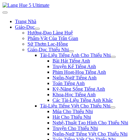
Trang Nhà
Giáo-Dục
Hướng-Đạo Làng Huệ
Phẩm-Vật Của Trân Gian
Sử Thơm Lạc-Hồng
Giáo-Dục Thiếu Nhi
Tài-Liệu Tiếng Anh Cho Thiếu Nhi
Bài Hát Tiếng Anh
Truyện Kể Tiếng Anh
Phim Hoạt-Họa Tiếng Anh
Ngôn-Ngữ Tiếng Anh
Toán Tiếng Anh
Kỹ-Năng Sống Tiếng Anh
Khoa-Học Tiếng Anh
Các Tài-Liệu Tiếng Anh Khác
Tài-Liệu Tiếng Việt Cho Thiếu Nhi
Múa Cho Thiếu Nhi
Hát Cho Thiếu Nhi
Nghệ-Thuật Tạo Hình Cho Thiếu Nhi
Truyện Cho Thiếu Nhi
Ngôn-Ngữ Tiếng Việt Cho Thiếu Nhi
Toán Tiếng Việt Cho Thiếu Nhi