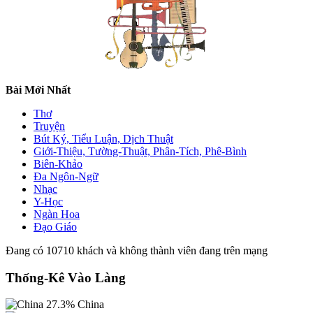
Bài Mới Nhất
Thơ
Truyện
Bút Ký, Tiểu Luận, Dịch Thuật
Giới-Thiệu, Tường-Thuật, Phân-Tích, Phê-Bình
Biên-Khảo
Đa Ngôn-Ngữ
Nhạc
Y-Học
Ngàn Hoa
Đạo Giáo
Đang có 10710 khách và không thành viên đang trên mạng
Thống-Kê Vào Làng
27.3%
China