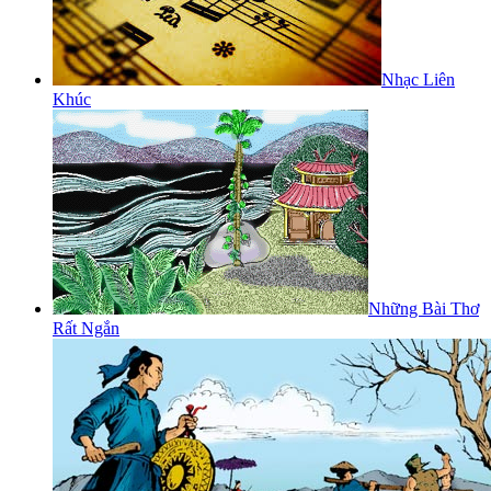
Nhạc Liên
Khúc
Những Bài Thơ
Rất Ngắn