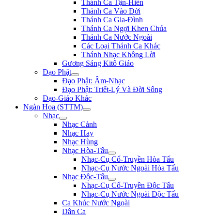
Thánh Ca Tận-Hiến
Thánh Ca Vào Đời
Thánh Ca Gia-Đình
Thánh Ca Ngợi Khen Chúa
Thánh Ca Nước Ngoài
Các Loại Thánh Ca Khác
Thánh Nhạc Không Lời
Gương Sáng Kitô Giáo
Đạo Phật
Đạo Phật: Âm-Nhạc
Đạo Phật: Triết-Lý Và Đời Sống
Đạo-Giáo Khác
Ngàn Hoa (STTM)
Nhạc
Nhạc Cảnh
Nhạc Hay
Nhạc Hùng
Nhạc Hòa-Tấu
Nhạc-Cụ Cổ-Truyền Hòa Tấu
Nhạc-Cụ Nước Ngoài Hòa Tấu
Nhạc Độc-Tấu
Nhạc-Cụ Cổ-Truyền Độc Tấu
Nhạc-Cụ Nước Ngoài Độc Tấu
Ca Khúc Nước Ngoài
Dân Ca