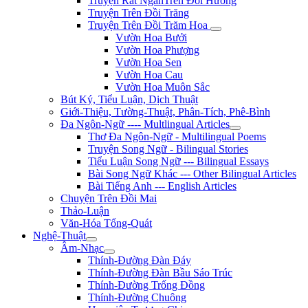
Truyện Rất NgắnTrên Đồi Hương
Truyện Trên Đồi Trăng
Truyện Trên Đồi Trăm Hoa
Vườn Hoa Bưởi
Vườn Hoa Phượng
Vườn Hoa Sen
Vườn Hoa Cau
Vườn Hoa Muôn Sắc
Bút Ký, Tiểu Luận, Dịch Thuật
Giới-Thiệu, Tường-Thuật, Phân-Tích, Phê-Bình
Đa Ngôn-Ngữ ---- Multlingual Articles
Thơ Đa Ngôn-Ngữ - Multilingual Poems
Truyện Song Ngữ - Bilingual Stories
Tiểu Luận Song Ngữ --- Bilingual Essays
Bài Song Ngữ Khác --- Other Bilingual Articles
Bài Tiếng Anh --- English Articles
Chuyện Trên Đồi Mai
Thảo-Luận
Văn-Hóa Tổng-Quát
Nghệ-Thuật
Âm-Nhạc
Thính-Đường Đàn Đáy
Thính-Đường Đàn Bầu Sáo Trúc
Thính-Đường Trống Đồng
Thính-Đường Chuông