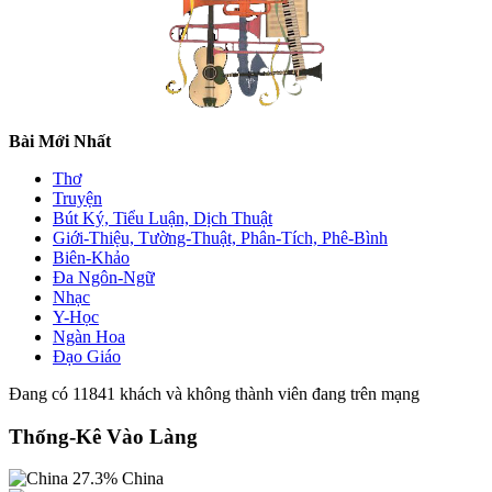
Bài Mới Nhất
Thơ
Truyện
Bút Ký, Tiểu Luận, Dịch Thuật
Giới-Thiệu, Tường-Thuật, Phân-Tích, Phê-Bình
Biên-Khảo
Đa Ngôn-Ngữ
Nhạc
Y-Học
Ngàn Hoa
Đạo Giáo
Đang có 11841 khách và không thành viên đang trên mạng
Thống-Kê Vào Làng
27.3%
China