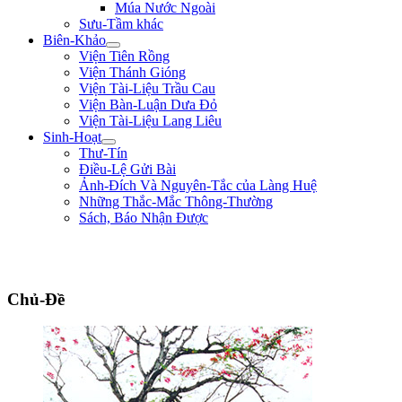
Múa Nước Ngoài
Sưu-Tầm khác
Biên-Khảo
Viện Tiên Rồng
Viện Thánh Gióng
Viện Tài-Liệu Trầu Cau
Viện Bàn-Luận Dưa Đỏ
Viện Tài-Liệu Lang Liêu
Sinh-Hoạt
Thư-Tín
Điều-Lệ Gửi Bài
Ảnh-Đích Và Nguyên-Tắc của Làng Huệ
Những Thắc-Mắc Thông-Thường
Sách, Báo Nhận Được
"Ta thà làm quỷ nước Nam, chứ không thèm làm vương đất Bắc." ** Trần
Bình Trọng **
Chủ-Đề