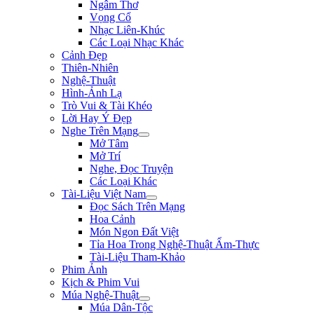
Ngâm Thơ
Vọng Cổ
Nhạc Liên-Khúc
Các Loại Nhạc Khác
Cảnh Đẹp
Thiên-Nhiên
Nghệ-Thuật
Hình-Ảnh Lạ
Trò Vui & Tài Khéo
Lời Hay Ý Đẹp
Nghe Trên Mạng
Mở Tâm
Mở Trí
Nghe, Đọc Truyện
Các Loại Khác
Tài-Liệu Việt Nam
Đọc Sách Trên Mạng
Hoa Cảnh
Món Ngon Đất Việt
Tỉa Hoa Trong Nghệ-Thuật Ẩm-Thực
Tài-Liệu Tham-Khảo
Phim Ảnh
Kịch & Phim Vui
Múa Nghệ-Thuật
Múa Dân-Tộc