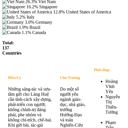
26.3%
Viet Nam
16.2%
Singapore
12.8%
United States of America
5.2%
Italy
3.0%
Germany
1.9%
Brazil
1.1%
Canada
Total:
137
Countries
Phối-Hợp
Điều-Lệ
Chủ-Trương
Hoàng
Vĩnh
Những sáng-tác và sưu-
Do một số
Yên
tầm gửi cho Làng Huệ
người yêu
Nguyễn
cần tính-cách xây-dựng,
ngành giáo-
Thị
phát-triển con người;
dục, nhà giáo,
Thiên-
không chính-trị đảng
trưởng
Tường
phái, phe nhóm và
Hướng-Đạo
không chỉ-trích, chê-bai.
và toán
Phạm
Khi gửi bài, tác-giả
Nghiên-Cứu
Trần