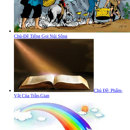
Chủ-Đề Tiếng Gọi Núi Sông
Chủ Đề: Phẩm-
Vật Của Trần-Gian