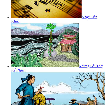
Nhạc Liên
Khúc
Những Bài Thơ
Rất Ngắn