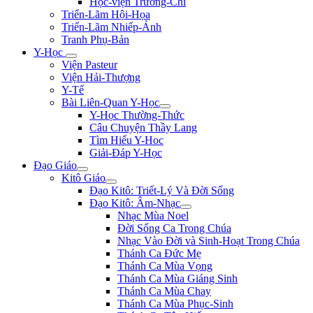
Học-viện Trương-Chi
Triển-Lãm Hội-Họa
Triển-Lãm Nhiếp-Ảnh
Tranh Phụ-Bản
Y-Học
Viện Pasteur
Viện Hải-Thượng
Y-Tế
Bài Liên-Quan Y-Học
Y-Học Thường-Thức
Câu Chuyện Thầy Lang
Tìm Hiểu Y-Hoc
Giải-Đáp Y-Học
Đạo Giáo
Kitô Giáo
Đạo Kitô: Triết-Lý Và Đời Sống
Đạo Kitô: Âm-Nhạc
Nhạc Mùa Noel
Đời Sống Ca Trong Chúa
Nhạc Vào Đời và Sinh-Hoạt Trong Chúa
Thánh Ca Đức Mẹ
Thánh Ca Mùa Vọng
Thánh Ca Mùa Giáng Sinh
Thánh Ca Mùa Chay
Thánh Ca Mùa Phục-Sinh