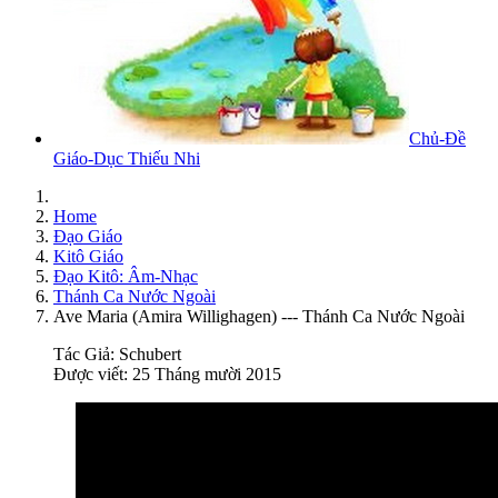
Chủ-Đề
Giáo-Dục Thiếu Nhi
Home
Đạo Giáo
Kitô Giáo
Đạo Kitô: Âm-Nhạc
Thánh Ca Nước Ngoài
Ave Maria (Amira Willighagen) --- Thánh Ca Nước Ngoài
Tác Giả:
Schubert
Được viết: 25 Tháng mười 2015