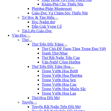
Khám-Phá Cho Thiếu Nhi
Phương-Pháp Montessori
Giáo-Dục Và Chăm-Sóc Thiếu Nhi
Tự Học & Tìm Hiểu
Học Ngâm thơ
Dẫn Giải Vọng Cổ
Tài-Liệu Giáo-Dục
Văn-Học
Thơ
Thơ Trên Đồi Trăng
Thơ Chủ-Đề Tung-Tăng Trong Đạo Việt
Tranh Thơ-Nhac
Thơ Rất Ngắn Trầu Cau
Văn-Nghệ Cộng-Hưởng
Thơ Trên Đồi Trăm Hoa
Trong Vườn Hoa Bưởi
Trong Vườn Hoa Phượng
Trong Vườn Hoa Sen
Trong Vườn Hoa Cau
Trong Vườn Hoa Muôn Sắc
Trong Vườn Hoa Lan
Thơ-Họa Đồi Mơ
Truyện
Truyện Rất Ngắn Trên Đồi Mơ