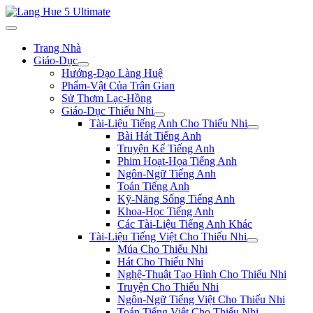
Trang Nhà
Giáo-Dục
Hướng-Đạo Làng Huệ
Phẩm-Vật Của Trân Gian
Sử Thơm Lạc-Hồng
Giáo-Dục Thiếu Nhi
Tài-Liệu Tiếng Anh Cho Thiếu Nhi
Bài Hát Tiếng Anh
Truyện Kể Tiếng Anh
Phim Hoạt-Họa Tiếng Anh
Ngôn-Ngữ Tiếng Anh
Toán Tiếng Anh
Kỹ-Năng Sống Tiếng Anh
Khoa-Học Tiếng Anh
Các Tài-Liệu Tiếng Anh Khác
Tài-Liệu Tiếng Việt Cho Thiếu Nhi
Múa Cho Thiếu Nhi
Hát Cho Thiếu Nhi
Nghệ-Thuật Tạo Hình Cho Thiếu Nhi
Truyện Cho Thiếu Nhi
Ngôn-Ngữ Tiếng Việt Cho Thiếu Nhi
Toán Tiếng Việt Cho Thiếu Nhi