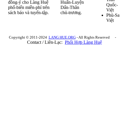
đồng-ý cho Làng Huệ
Huấn-Luyện
Quốc-
phổ-biến miễn-phí trên
Dấn-Thân
Việt
sách báo và tuyển-tập.
chủ-trương.
Phù-Sa
Việt
Copyright © 2011-2024
LANG HUE.ORG
- All Rights Reserved -
Contact / Liên-Lạc:
Phối Hợp Làng Huệ