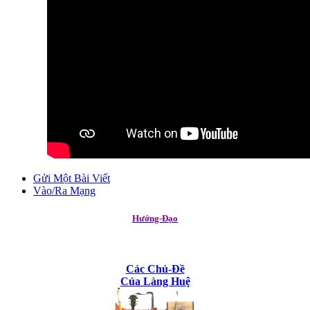
Gửi Một Bài Viết
Vào/Ra Mạng
Hướng-Đạo
Các Chủ-Đề
Của Làng Huệ