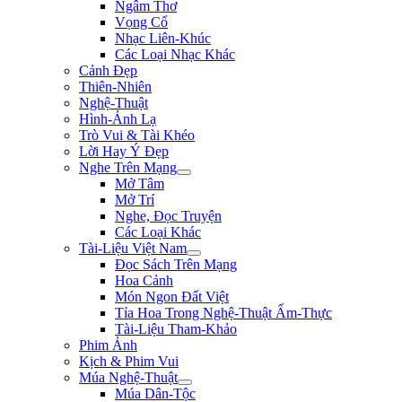
Ngâm Thơ
Vọng Cổ
Nhạc Liên-Khúc
Các Loại Nhạc Khác
Cảnh Đẹp
Thiên-Nhiên
Nghệ-Thuật
Hình-Ảnh Lạ
Trò Vui & Tài Khéo
Lời Hay Ý Đẹp
Nghe Trên Mạng
Mở Tâm
Mở Trí
Nghe, Đọc Truyện
Các Loại Khác
Tài-Liệu Việt Nam
Đọc Sách Trên Mạng
Hoa Cảnh
Món Ngon Đất Việt
Tỉa Hoa Trong Nghệ-Thuật Ẩm-Thực
Tài-Liệu Tham-Khảo
Phim Ảnh
Kịch & Phim Vui
Múa Nghệ-Thuật
Múa Dân-Tộc