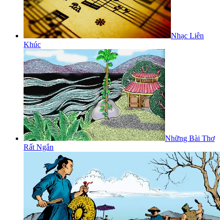
Nhạc Liên
Khúc
Những Bài Thơ
Rất Ngắn