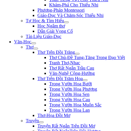
Khám-Phá Cho Thiếu Nhi
Phương-Pháp Montessori
Giáo-Dục Và Chăm-Sóc Thiếu Nhi
Tự Học & Tìm Hiểu
Học Ngâm thơ
Dẫn Giải Vọng Cổ
Tài-Liệu Giáo-Dục
Văn-Học
Thơ
Thơ Trên Đồi Trăng
Thơ Chủ-Đề Tung-Tăng Trong Đạo Việt
Tranh Thơ-Nhac
Thơ Rất Ngắn Trầu Cau
Văn-Nghệ Cộng-Hưởng
Thơ Trên Đồi Trăm Hoa
Trong Vườn Hoa Bưởi
Trong Vườn Hoa Phượng
Trong Vườn Hoa Sen
Trong Vườn Hoa Cau
Trong Vườn Hoa Muôn Sắc
Trong Vườn Hoa Lan
Thơ-Họa Đồi Mơ
Truyện
Truyện Rất Ngắn Trên Đồi Mơ