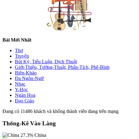
Bài Mới Nhất
Thơ
Truyện
Bút Ký, Tiểu Luận, Dịch Thuật
Giới-Thiệu, Tường-Thuật, Phân-Tích, Phê-Bình
Biên-Khảo
Đa Ngôn-Ngữ
Nhạc
Y-Học
Ngàn Hoa
Đạo Giáo
Đang có 11486 khách và không thành viên đang trên mạng
Thống-Kê Vào Làng
27.3%
China