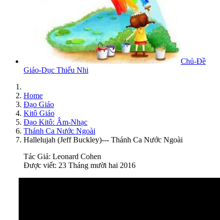
Chủ-Đề
Giáo-Dục Thiếu Nhi
Home
Đạo Giáo
Kitô Giáo
Đạo Kitô: Âm-Nhạc
Thánh Ca Nước Ngoài
Hallelujah (Jeff Buckley)--- Thánh Ca Nước Ngoài
Tác Giả:
Leonard Cohen
Được viết: 23 Tháng mười hai 2016