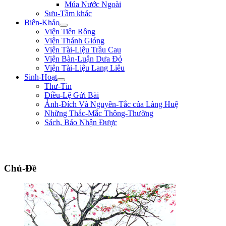
Múa Nước Ngoài
Sưu-Tầm khác
Biên-Khảo
Viện Tiên Rồng
Viện Thánh Gióng
Viện Tài-Liệu Trầu Cau
Viện Bàn-Luận Dưa Đỏ
Viện Tài-Liệu Lang Liêu
Sinh-Hoạt
Thư-Tín
Điều-Lệ Gửi Bài
Ảnh-Đích Và Nguyên-Tắc của Làng Huệ
Những Thắc-Mắc Thông-Thường
Sách, Báo Nhận Được
"Nếu bệ-hạ muốn hàng, xin trước hãy chém đầu tôi đi đã, rồi sau sẽ hàng!" **
Trần Quốc Tuấn **
Chủ-Đề