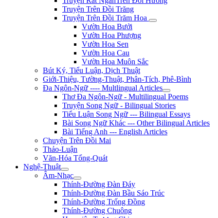
Truyện Rất NgắnTrên Đồi Hương
Truyện Trên Đồi Trăng
Truyện Trên Đồi Trăm Hoa
Vườn Hoa Bưởi
Vườn Hoa Phượng
Vườn Hoa Sen
Vườn Hoa Cau
Vườn Hoa Muôn Sắc
Bút Ký, Tiểu Luận, Dịch Thuật
Giới-Thiệu, Tường-Thuật, Phân-Tích, Phê-Bình
Đa Ngôn-Ngữ ---- Multlingual Articles
Thơ Đa Ngôn-Ngữ - Multilingual Poems
Truyện Song Ngữ - Bilingual Stories
Tiểu Luận Song Ngữ --- Bilingual Essays
Bài Song Ngữ Khác --- Other Bilingual Articles
Bài Tiếng Anh --- English Articles
Chuyện Trên Đồi Mai
Thảo-Luận
Văn-Hóa Tổng-Quát
Nghệ-Thuật
Âm-Nhạc
Thính-Đường Đàn Đáy
Thính-Đường Đàn Bầu Sáo Trúc
Thính-Đường Trống Đồng
Thính-Đường Chuông