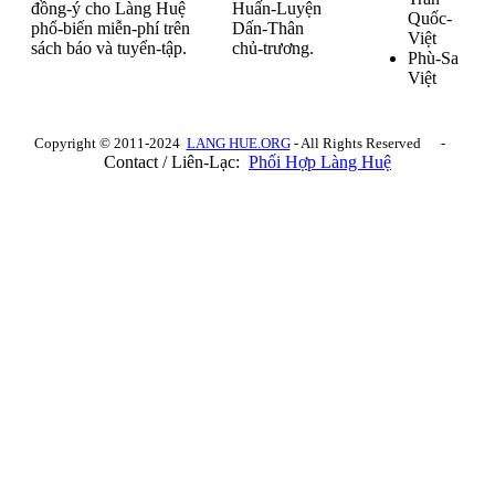
đồng-ý cho Làng Huệ
Huấn-Luyện
Quốc-
phổ-biến miễn-phí trên
Dấn-Thân
Việt
sách báo và tuyển-tập.
chủ-trương.
Phù-Sa
Việt
Copyright © 2011-2024
LANG HUE.ORG
- All Rights Reserved -
Contact / Liên-Lạc:
Phối Hợp Làng Huệ