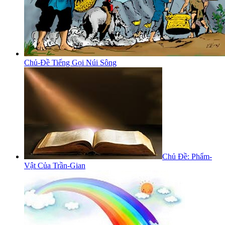
Chủ-Đề Tiếng Gọi Núi Sông
Chủ Đề: Phẩm-
Vật Của Trần-Gian