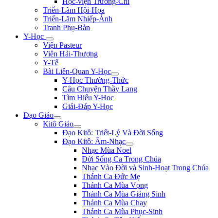
Học-viện Trương-Chi
Triển-Lãm Hội-Họa
Triển-Lãm Nhiếp-Ảnh
Tranh Phụ-Bản
Y-Học
Viện Pasteur
Viện Hải-Thượng
Y-Tế
Bài Liên-Quan Y-Học
Y-Học Thường-Thức
Câu Chuyện Thầy Lang
Tìm Hiểu Y-Hoc
Giải-Đáp Y-Học
Đạo Giáo
Kitô Giáo
Đạo Kitô: Triết-Lý Và Đời Sống
Đạo Kitô: Âm-Nhạc
Nhạc Mùa Noel
Đời Sống Ca Trong Chúa
Nhạc Vào Đời và Sinh-Hoạt Trong Chúa
Thánh Ca Đức Mẹ
Thánh Ca Mùa Vọng
Thánh Ca Mùa Giáng Sinh
Thánh Ca Mùa Chay
Thánh Ca Mùa Phục-Sinh