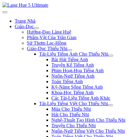
Trang Nhà
Giáo-Dục
Hướng-Đạo Làng Huệ
Phẩm-Vật Của Trân Gian
Sử Thơm Lạc-Hồng
Giáo-Dục Thiếu Nhi
Tài-Liệu Tiếng Anh Cho Thiếu Nhi
Bài Hát Tiếng Anh
Truyện Kể Tiếng Anh
Phim Hoạt-Họa Tiếng Anh
Ngôn-Ngữ Tiếng Anh
Toán Tiếng Anh
Kỹ-Năng Sống Tiếng Anh
Khoa-Học Tiếng Anh
Các Tài-Liệu Tiếng Anh Khác
Tài-Liệu Tiếng Việt Cho Thiếu Nhi
Múa Cho Thiếu Nhi
Hát Cho Thiếu Nhi
Nghệ-Thuật Tạo Hình Cho Thiếu Nhi
Truyện Cho Thiếu Nhi
Ngôn-Ngữ Tiếng Việt Cho Thiếu Nhi
Toán Tiếng Việt Cho Thiếu Nhi