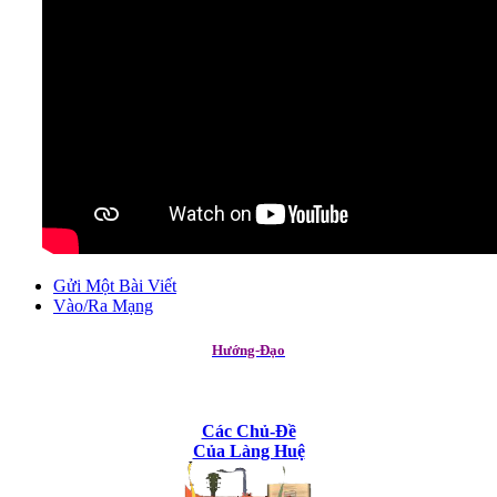
Gửi Một Bài Viết
Vào/Ra Mạng
Hướng-Đạo
Các Chủ-Đề
Của Làng Huệ