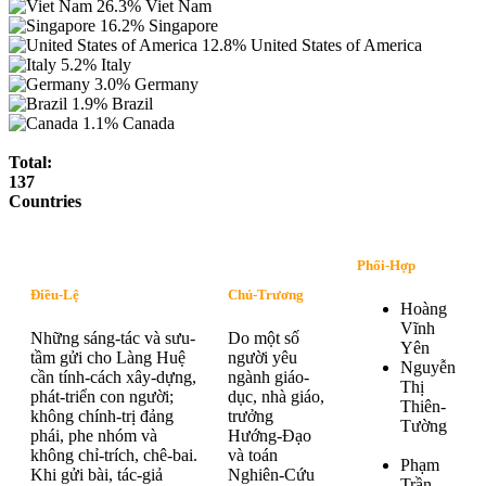
26.3%
Viet Nam
16.2%
Singapore
12.8%
United States of America
5.2%
Italy
3.0%
Germany
1.9%
Brazil
1.1%
Canada
Total:
137
Countries
Phối-Hợp
Điều-Lệ
Chủ-Trương
Hoàng
Vĩnh
Những sáng-tác và sưu-
Do một số
Yên
tầm gửi cho Làng Huệ
người yêu
Nguyễn
cần tính-cách xây-dựng,
ngành giáo-
Thị
phát-triển con người;
dục, nhà giáo,
Thiên-
không chính-trị đảng
trưởng
Tường
phái, phe nhóm và
Hướng-Đạo
không chỉ-trích, chê-bai.
và toán
Phạm
Khi gửi bài, tác-giả
Nghiên-Cứu
Trần