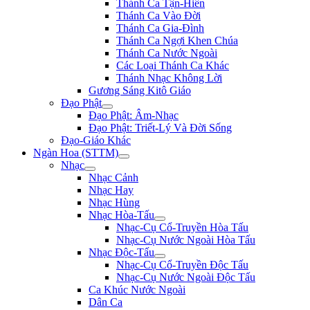
Thánh Ca Tận-Hiến
Thánh Ca Vào Đời
Thánh Ca Gia-Đình
Thánh Ca Ngợi Khen Chúa
Thánh Ca Nước Ngoài
Các Loại Thánh Ca Khác
Thánh Nhạc Không Lời
Gương Sáng Kitô Giáo
Đạo Phật
Đạo Phật: Âm-Nhạc
Đạo Phật: Triết-Lý Và Đời Sống
Đạo-Giáo Khác
Ngàn Hoa (STTM)
Nhạc
Nhạc Cảnh
Nhạc Hay
Nhạc Hùng
Nhạc Hòa-Tấu
Nhạc-Cụ Cổ-Truyền Hòa Tấu
Nhạc-Cụ Nước Ngoài Hòa Tấu
Nhạc Độc-Tấu
Nhạc-Cụ Cổ-Truyền Độc Tấu
Nhạc-Cụ Nước Ngoài Độc Tấu
Ca Khúc Nước Ngoài
Dân Ca