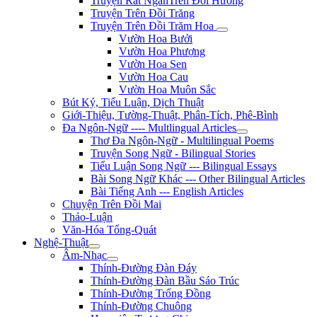
Truyện Rất NgắnTrên Đồi Hương
Truyện Trên Đồi Trăng
Truyện Trên Đồi Trăm Hoa
Vườn Hoa Bưởi
Vườn Hoa Phượng
Vườn Hoa Sen
Vườn Hoa Cau
Vườn Hoa Muôn Sắc
Bút Ký, Tiểu Luận, Dịch Thuật
Giới-Thiệu, Tường-Thuật, Phân-Tích, Phê-Bình
Đa Ngôn-Ngữ ---- Multlingual Articles
Thơ Đa Ngôn-Ngữ - Multilingual Poems
Truyện Song Ngữ - Bilingual Stories
Tiểu Luận Song Ngữ --- Bilingual Essays
Bài Song Ngữ Khác --- Other Bilingual Articles
Bài Tiếng Anh --- English Articles
Chuyện Trên Đồi Mai
Thảo-Luận
Văn-Hóa Tổng-Quát
Nghệ-Thuật
Âm-Nhạc
Thính-Đường Đàn Đáy
Thính-Đường Đàn Bầu Sáo Trúc
Thính-Đường Trống Đồng
Thính-Đường Chuông