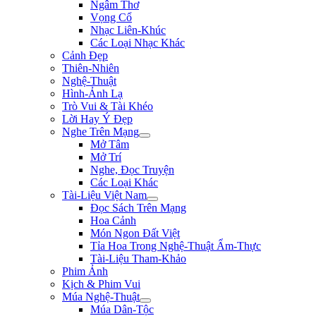
Ngâm Thơ
Vọng Cổ
Nhạc Liên-Khúc
Các Loại Nhạc Khác
Cảnh Đẹp
Thiên-Nhiên
Nghệ-Thuật
Hình-Ảnh Lạ
Trò Vui & Tài Khéo
Lời Hay Ý Đẹp
Nghe Trên Mạng
Mở Tâm
Mở Trí
Nghe, Đọc Truyện
Các Loại Khác
Tài-Liệu Việt Nam
Đọc Sách Trên Mạng
Hoa Cảnh
Món Ngon Đất Việt
Tỉa Hoa Trong Nghệ-Thuật Ẩm-Thực
Tài-Liệu Tham-Khảo
Phim Ảnh
Kịch & Phim Vui
Múa Nghệ-Thuật
Múa Dân-Tộc