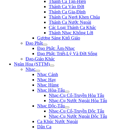
Thánh Ca Tận-Hiến
Thánh Ca Vào Đời
Thánh Ca Gia-Đình
Thánh Ca Ngợi Khen Chúa
Thánh Ca Nước Ngoài
Các Loại Thánh Ca Khác
Thánh Nhạc Không Lời
Gương Sáng Kitô Giáo
Đạo Phật
Đạo Phật: Âm-Nhạc
Đạo Phật: Triết-Lý Và Đời Sống
Đạo-Giáo Khác
Ngàn Hoa (STTM)
Nhạc
Nhạc Cảnh
Nhạc Hay
Nhạc Hùng
Nhạc Hòa-Tấu
Nhạc-Cụ Cổ-Truyền Hòa Tấu
Nhạc-Cụ Nước Ngoài Hòa Tấu
Nhạc Độc-Tấu
Nhạc-Cụ Cổ-Truyền Độc Tấu
Nhạc-Cụ Nước Ngoài Độc Tấu
Ca Khúc Nước Ngoài
Dân Ca