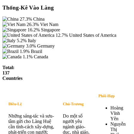
Thống-Kê Vào Làng
27.3%
China
26.3%
Viet Nam
16.2%
Singapore
12.7%
United States of America
5.2%
Italy
3.0%
Germany
1.9%
Brazil
1.1%
Canada
Total:
137
Countries
Phối-Hợp
Điều-Lệ
Chủ-Trương
Hoàng
Vĩnh
Những sáng-tác và sưu-
Do một số
Yên
tầm gửi cho Làng Huệ
người yêu
Nguyễn
cần tính-cách xây-dựng,
ngành giáo-
Thị
phát-triển con người;
dục, nhà giáo,