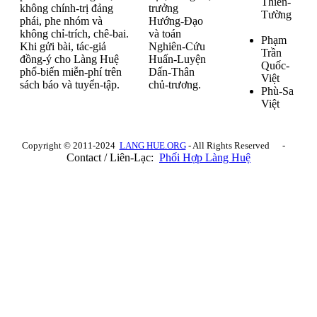
Thiên-
không chính-trị đảng
trưởng
Tường
phái, phe nhóm và
Hướng-Đạo
không chỉ-trích, chê-bai.
và toán
Phạm
Khi gửi bài, tác-giả
Nghiên-Cứu
Trần
đồng-ý cho Làng Huệ
Huấn-Luyện
Quốc-
phổ-biến miễn-phí trên
Dấn-Thân
Việt
sách báo và tuyển-tập.
chủ-trương.
Phù-Sa
Việt
Copyright © 2011-2024
LANG HUE.ORG
- All Rights Reserved -
Contact / Liên-Lạc:
Phối Hợp Làng Huệ