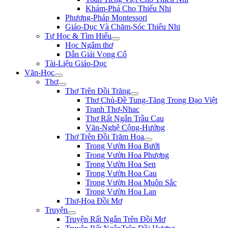
Khám-Phá Cho Thiếu Nhi
Phương-Pháp Montessori
Giáo-Dục Và Chăm-Sóc Thiếu Nhi
Tự Học & Tìm Hiểu
Học Ngâm thơ
Dẫn Giải Vọng Cổ
Tài-Liệu Giáo-Dục
Văn-Học
Thơ
Thơ Trên Đồi Trăng
Thơ Chủ-Đề Tung-Tăng Trong Đạo Việt
Tranh Thơ-Nhac
Thơ Rất Ngắn Trầu Cau
Văn-Nghệ Cộng-Hưởng
Thơ Trên Đồi Trăm Hoa
Trong Vườn Hoa Bưởi
Trong Vườn Hoa Phượng
Trong Vườn Hoa Sen
Trong Vườn Hoa Cau
Trong Vườn Hoa Muôn Sắc
Trong Vườn Hoa Lan
Thơ-Họa Đồi Mơ
Truyện
Truyện Rất Ngắn Trên Đồi Mơ