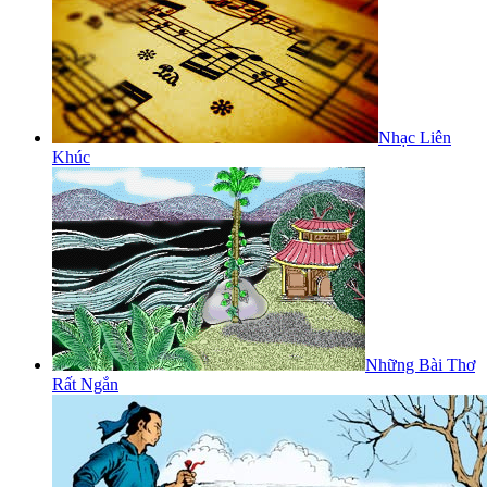
Nhạc Liên
Khúc
Những Bài Thơ
Rất Ngắn