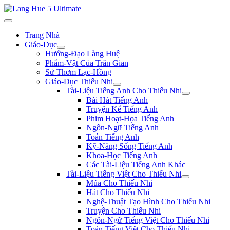
Trang Nhà
Giáo-Dục
Hướng-Đạo Làng Huệ
Phẩm-Vật Của Trân Gian
Sử Thơm Lạc-Hồng
Giáo-Dục Thiếu Nhi
Tài-Liệu Tiếng Anh Cho Thiếu Nhi
Bài Hát Tiếng Anh
Truyện Kể Tiếng Anh
Phim Hoạt-Họa Tiếng Anh
Ngôn-Ngữ Tiếng Anh
Toán Tiếng Anh
Kỹ-Năng Sống Tiếng Anh
Khoa-Học Tiếng Anh
Các Tài-Liệu Tiếng Anh Khác
Tài-Liệu Tiếng Việt Cho Thiếu Nhi
Múa Cho Thiếu Nhi
Hát Cho Thiếu Nhi
Nghệ-Thuật Tạo Hình Cho Thiếu Nhi
Truyện Cho Thiếu Nhi
Ngôn-Ngữ Tiếng Việt Cho Thiếu Nhi
Toán Tiếng Việt Cho Thiếu Nhi