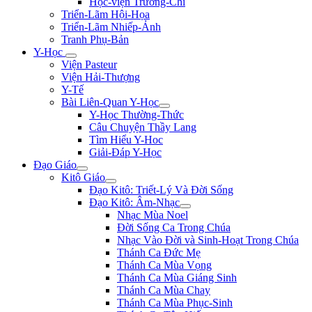
Học-viện Trương-Chi
Triển-Lãm Hội-Họa
Triển-Lãm Nhiếp-Ảnh
Tranh Phụ-Bản
Y-Học
Viện Pasteur
Viện Hải-Thượng
Y-Tế
Bài Liên-Quan Y-Học
Y-Học Thường-Thức
Câu Chuyện Thầy Lang
Tìm Hiểu Y-Hoc
Giải-Đáp Y-Học
Đạo Giáo
Kitô Giáo
Đạo Kitô: Triết-Lý Và Đời Sống
Đạo Kitô: Âm-Nhạc
Nhạc Mùa Noel
Đời Sống Ca Trong Chúa
Nhạc Vào Đời và Sinh-Hoạt Trong Chúa
Thánh Ca Đức Mẹ
Thánh Ca Mùa Vọng
Thánh Ca Mùa Giáng Sinh
Thánh Ca Mùa Chay
Thánh Ca Mùa Phục-Sinh