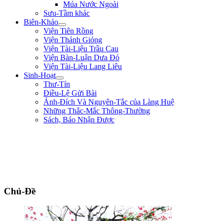
Múa Nước Ngoài
Sưu-Tầm khác
Biên-Khảo
Viện Tiên Rồng
Viện Thánh Gióng
Viện Tài-Liệu Trầu Cau
Viện Bàn-Luận Dưa Đỏ
Viện Tài-Liệu Lang Liêu
Sinh-Hoạt
Thư-Tín
Điều-Lệ Gửi Bài
Ảnh-Đích Và Nguyên-Tắc của Làng Huệ
Những Thắc-Mắc Thông-Thường
Sách, Báo Nhận Được
"Tôi là một người trong tay không lấy một tấc sắt, trên mặt đất không có chỗ
nào dừng chân. Chẳng qua mình là một thằng tay không, chân trắng, sức yếu,
tài hèn lại đòi vật lộn với hùm beo có nanh dài, vuốt nhọn. Dù sao mặc lòng,
tôi vẫn cứ hăng-hái đi tới. Tôi vẫn muốn đổ máu ra mua Tự-Do." ** Phan Bội
Châu **
Chủ-Đề