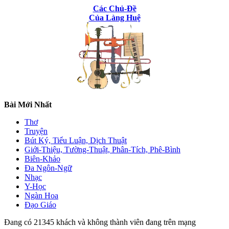
Các Chủ-Đề
Của Làng Huệ
Bài Mới Nhất
Thơ
Truyện
Bút Ký, Tiểu Luận, Dịch Thuật
Giới-Thiệu, Tường-Thuật, Phân-Tích, Phê-Bình
Biên-Khảo
Đa Ngôn-Ngữ
Nhạc
Y-Học
Ngàn Hoa
Đạo Giáo
Đang có 21345 khách và không thành viên đang trên mạng