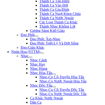
Thánh Ca Tận-Hiến
Thánh Ca Vào Đời
Thánh Ca Gia-Đình
Thánh Ca Ngợi Khen Chúa
Thánh Ca Nước Ngoài
Các Loại Thánh Ca Khác
Thánh Nhạc Không Lời
Gương Sáng Kitô Giáo
Đạo Phật
Đạo Phật: Âm-Nhạc
Đạo Phật: Triết-Lý Và Đời Sống
Đạo-Giáo Khác
Ngàn Hoa (STTM)
Nhạc
Nhạc Cảnh
Nhạc Hay
Nhạc Hùng
Nhạc Hòa-Tấu
Nhạc-Cụ Cổ-Truyền Hòa Tấu
Nhạc-Cụ Nước Ngoài Hòa Tấu
Nhạc Độc-Tấu
Nhạc-Cụ Cổ-Truyền Độc Tấu
Nhạc-Cụ Nước Ngoài Độc Tấu
Ca Khúc Nước Ngoài
Dân Ca