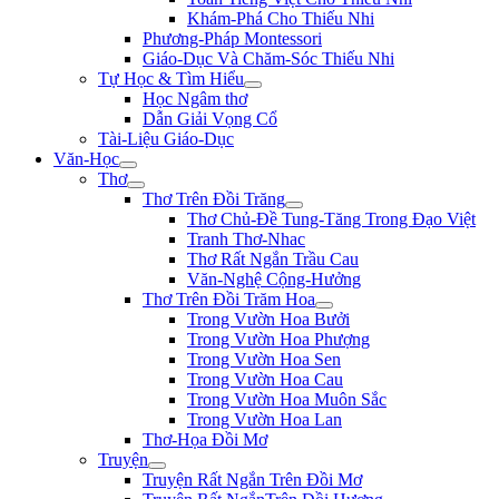
Khám-Phá Cho Thiếu Nhi
Phương-Pháp Montessori
Giáo-Dục Và Chăm-Sóc Thiếu Nhi
Tự Học & Tìm Hiểu
Học Ngâm thơ
Dẫn Giải Vọng Cổ
Tài-Liệu Giáo-Dục
Văn-Học
Thơ
Thơ Trên Đồi Trăng
Thơ Chủ-Đề Tung-Tăng Trong Đạo Việt
Tranh Thơ-Nhac
Thơ Rất Ngắn Trầu Cau
Văn-Nghệ Cộng-Hưởng
Thơ Trên Đồi Trăm Hoa
Trong Vườn Hoa Bưởi
Trong Vườn Hoa Phượng
Trong Vườn Hoa Sen
Trong Vườn Hoa Cau
Trong Vườn Hoa Muôn Sắc
Trong Vườn Hoa Lan
Thơ-Họa Đồi Mơ
Truyện
Truyện Rất Ngắn Trên Đồi Mơ