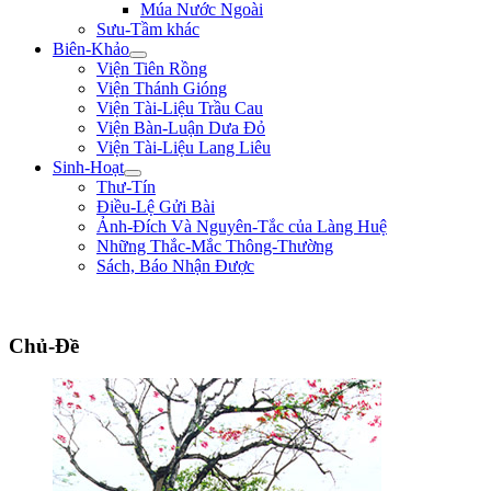
Múa Nước Ngoài
Sưu-Tầm khác
Biên-Khảo
Viện Tiên Rồng
Viện Thánh Gióng
Viện Tài-Liệu Trầu Cau
Viện Bàn-Luận Dưa Đỏ
Viện Tài-Liệu Lang Liêu
Sinh-Hoạt
Thư-Tín
Điều-Lệ Gửi Bài
Ảnh-Đích Và Nguyên-Tắc của Làng Huệ
Những Thắc-Mắc Thông-Thường
Sách, Báo Nhận Được
"Con nhà tướng không được khiếp nhược trước quân thù." ** Bùi Thị Xuân **
Chủ-Đề