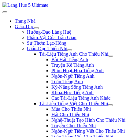
Trang Nhà
Giáo-Dục
Hướng-Đạo Làng Huệ
Phẩm-Vật Của Trân Gian
Sử Thơm Lạc-Hồng
Giáo-Dục Thiếu Nhi
Tài-Liệu Tiếng Anh Cho Thiếu Nhi
Bài Hát Tiếng Anh
Truyện Kể Tiếng Anh
Phim Hoạt-Họa Tiếng Anh
Ngôn-Ngữ Tiếng Anh
Toán Tiếng Anh
Kỹ-Năng Sống Tiếng Anh
Khoa-Học Tiếng Anh
Các Tài-Liệu Tiếng Anh Khác
Tài-Liệu Tiếng Việt Cho Thiếu Nhi
Múa Cho Thiếu Nhi
Hát Cho Thiếu Nhi
Nghệ-Thuật Tạo Hình Cho Thiếu Nhi
Truyện Cho Thiếu Nhi
Ngôn-Ngữ Tiếng Việt Cho Thiếu Nhi
Toán Tiếng Việt Cho Thiếu Nhi