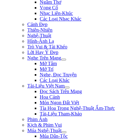
Ngâm Thơ
Vọng Cổ
Nhạc Liên-Khúc
Các Loại Nhạc Khác
Cảnh Đẹp
Thiên-Nhiên
Nghệ-Thuật
Hình-Ảnh Lạ
Trò Vui & Tài Khéo
Lời Hay Ý Đẹp
Nghe Trên Mạng
Mở Tâm
Mở Trí
Nghe, Đọc Truyện
Các Loại Khác
Tài-Liệu Việt Nam
Đọc Sách Trên Mạng
Hoa Cảnh
Món Ngon Đất Việt
Tỉa Hoa Trong Nghệ-Thuật Ẩm-Thực
Tài-Liệu Tham-Khảo
Phim Ảnh
Kịch & Phim Vui
Múa Nghệ-Thuật
Múa Dân-Tộc