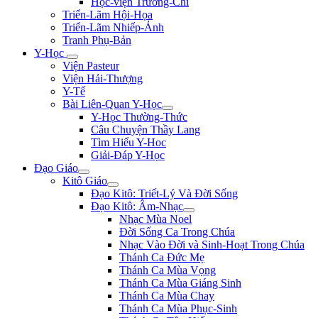
Học-viện Trương-Chi
Triển-Lãm Hội-Họa
Triển-Lãm Nhiếp-Ảnh
Tranh Phụ-Bản
Y-Học
Viện Pasteur
Viện Hải-Thượng
Y-Tế
Bài Liên-Quan Y-Học
Y-Học Thường-Thức
Câu Chuyện Thầy Lang
Tìm Hiểu Y-Hoc
Giải-Đáp Y-Học
Đạo Giáo
Kitô Giáo
Đạo Kitô: Triết-Lý Và Đời Sống
Đạo Kitô: Âm-Nhạc
Nhạc Mùa Noel
Đời Sống Ca Trong Chúa
Nhạc Vào Đời và Sinh-Hoạt Trong Chúa
Thánh Ca Đức Mẹ
Thánh Ca Mùa Vọng
Thánh Ca Mùa Giáng Sinh
Thánh Ca Mùa Chay
Thánh Ca Mùa Phục-Sinh