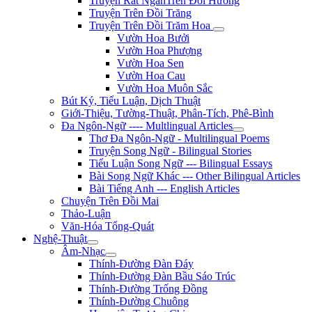
Truyện Rất NgắnTrên Đồi Hương
Truyện Trên Đồi Trăng
Truyện Trên Đồi Trăm Hoa
Vườn Hoa Bưởi
Vườn Hoa Phượng
Vườn Hoa Sen
Vườn Hoa Cau
Vườn Hoa Muôn Sắc
Bút Ký, Tiểu Luận, Dịch Thuật
Giới-Thiệu, Tường-Thuật, Phân-Tích, Phê-Bình
Đa Ngôn-Ngữ ---- Multlingual Articles
Thơ Đa Ngôn-Ngữ - Multilingual Poems
Truyện Song Ngữ - Bilingual Stories
Tiểu Luận Song Ngữ --- Bilingual Essays
Bài Song Ngữ Khác --- Other Bilingual Articles
Bài Tiếng Anh --- English Articles
Chuyện Trên Đồi Mai
Thảo-Luận
Văn-Hóa Tổng-Quát
Nghệ-Thuật
Âm-Nhạc
Thính-Đường Đàn Đáy
Thính-Đường Đàn Bầu Sáo Trúc
Thính-Đường Trống Đồng
Thính-Đường Chuông