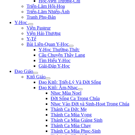
Học-viện Trương-Chi
Triển-Lãm Hội-Họa
Triển-Lãm Nhiếp-Ảnh
Tranh Phụ-Bản
Y-Học
Viện Pasteur
Viện Hải-Thượng
Y-Tế
Bài Liên-Quan Y-Học
Y-Học Thường-Thức
Câu Chuyện Thầy Lang
Tìm Hiểu Y-Hoc
Giải-Đáp Y-Học
Đạo Giáo
Kitô Giáo
Đạo Kitô: Triết-Lý Và Đời Sống
Đạo Kitô: Âm-Nhạc
Nhạc Mùa Noel
Đời Sống Ca Trong Chúa
Nhạc Vào Đời và Sinh-Hoạt Trong Chúa
Thánh Ca Đức Mẹ
Thánh Ca Mùa Vọng
Thánh Ca Mùa Giáng Sinh
Thánh Ca Mùa Chay
Thánh Ca Mùa Phục-Sinh