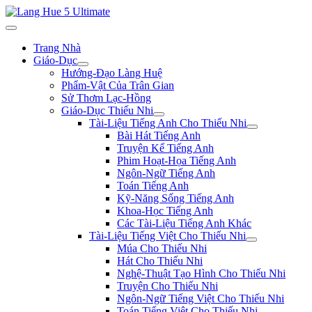
Trang Nhà
Giáo-Dục
Hướng-Đạo Làng Huệ
Phẩm-Vật Của Trân Gian
Sử Thơm Lạc-Hồng
Giáo-Dục Thiếu Nhi
Tài-Liệu Tiếng Anh Cho Thiếu Nhi
Bài Hát Tiếng Anh
Truyện Kể Tiếng Anh
Phim Hoạt-Họa Tiếng Anh
Ngôn-Ngữ Tiếng Anh
Toán Tiếng Anh
Kỹ-Năng Sống Tiếng Anh
Khoa-Học Tiếng Anh
Các Tài-Liệu Tiếng Anh Khác
Tài-Liệu Tiếng Việt Cho Thiếu Nhi
Múa Cho Thiếu Nhi
Hát Cho Thiếu Nhi
Nghệ-Thuật Tạo Hình Cho Thiếu Nhi
Truyện Cho Thiếu Nhi
Ngôn-Ngữ Tiếng Việt Cho Thiếu Nhi
Toán Tiếng Việt Cho Thiếu Nhi