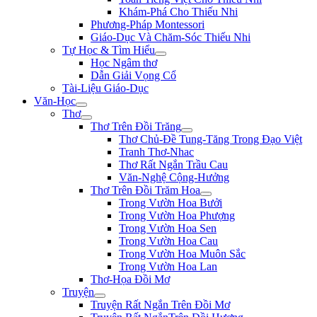
Khám-Phá Cho Thiếu Nhi
Phương-Pháp Montessori
Giáo-Dục Và Chăm-Sóc Thiếu Nhi
Tự Học & Tìm Hiểu
Học Ngâm thơ
Dẫn Giải Vọng Cổ
Tài-Liệu Giáo-Dục
Văn-Học
Thơ
Thơ Trên Đồi Trăng
Thơ Chủ-Đề Tung-Tăng Trong Đạo Việt
Tranh Thơ-Nhac
Thơ Rất Ngắn Trầu Cau
Văn-Nghệ Cộng-Hưởng
Thơ Trên Đồi Trăm Hoa
Trong Vườn Hoa Bưởi
Trong Vườn Hoa Phượng
Trong Vườn Hoa Sen
Trong Vườn Hoa Cau
Trong Vườn Hoa Muôn Sắc
Trong Vườn Hoa Lan
Thơ-Họa Đồi Mơ
Truyện
Truyện Rất Ngắn Trên Đồi Mơ