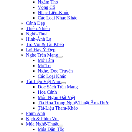
Ngâm Thơ
Vọng Cổ
Nhạc Liên-Khúc
Các Loại Nhạc Khác
Cảnh Đẹp
Thiên-Nhiên
Nghệ-Thuật
Hình-Ảnh Lạ
Trò Vui & Tài Khéo
Lời Hay Ý Đẹp
Nghe Trên Mạng
Mở Tâm
Mở Trí
Nghe, Đọc Truyện
Các Loại Khác
Tài-Liệu Việt Nam
Đọc Sách Trên Mạng
Hoa Cảnh
Món Ngon Đất Việt
Tỉa Hoa Trong Nghệ-Thuật Ẩm-Thực
Tài-Liệu Tham-Khảo
Phim Ảnh
Kịch & Phim Vui
Múa Nghệ-Thuật
Múa Dân-Tộc