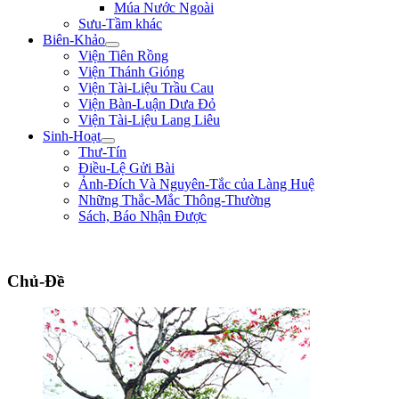
Múa Nước Ngoài
Sưu-Tầm khác
Biên-Khảo
Viện Tiên Rồng
Viện Thánh Gióng
Viện Tài-Liệu Trầu Cau
Viện Bàn-Luận Dưa Đỏ
Viện Tài-Liệu Lang Liêu
Sinh-Hoạt
Thư-Tín
Điều-Lệ Gửi Bài
Ảnh-Đích Và Nguyên-Tắc của Làng Huệ
Những Thắc-Mắc Thông-Thường
Sách, Báo Nhận Được
"Đường đi khó, không khó vì ngăn sông cách núi mà khó vì lòng người ngại nú
Chủ-Đề