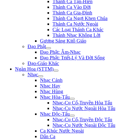
Thánh Ca Tận-Hiến
Thánh Ca Vào Đời
Thánh Ca Gia-Đình
Thánh Ca Ngợi Khen Chúa
Thánh Ca Nước Ngoài
Các Loại Thánh Ca Khác
Thánh Nhạc Không Lời
Gương Sáng Kitô Giáo
Đạo Phật
Đạo Phật: Âm-Nhạc
Đạo Phật: Triết-Lý Và Đời Sống
Đạo-Giáo Khác
Ngàn Hoa (STTM)
Nhạc
Nhạc Cảnh
Nhạc Hay
Nhạc Hùng
Nhạc Hòa-Tấu
Nhạc-Cụ Cổ-Truyền Hòa Tấu
Nhạc-Cụ Nước Ngoài Hòa Tấu
Nhạc Độc-Tấu
Nhạc-Cụ Cổ-Truyền Độc Tấu
Nhạc-Cụ Nước Ngoài Độc Tấu
Ca Khúc Nước Ngoài
Dân Ca