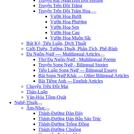
Truyện Rất NgắnTrên Đồi Hương
Truyện Trên Đồi Trăng
Truyện Trên Đồi Trăm Hoa
Vườn Hoa Bưởi
Vườn Hoa Phượng
Vườn Hoa Sen
Vườn Hoa Cau
Vườn Hoa Muôn Sắc
Bút Ký, Tiểu Luận, Dịch Thuật
Giới-Thiệu, Tường-Thuật, Phân-Tích, Phê-Bình
Đa Ngôn-Ngữ ---- Multlingual Articles
Thơ Đa Ngôn-Ngữ - Multilingual Poems
Truyện Song Ngữ - Bilingual Stories
Tiểu Luận Song Ngữ --- Bilingual Essays
Bài Song Ngữ Khác --- Other Bilingual Articles
Bài Tiếng Anh --- English Articles
Chuyện Trên Đồi Mai
Thảo-Luận
Văn-Hóa Tổng-Quát
Nghệ-Thuật
Âm-Nhạc
Thính-Đường Đàn Đáy
Thính-Đường Đàn Bầu Sáo Trúc
Thính-Đường Trống Đồng
Thính-Đường Chuông