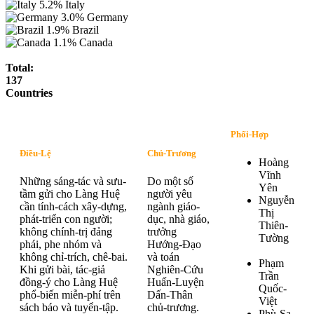
5.2%
Italy
3.0%
Germany
1.9%
Brazil
1.1%
Canada
Total:
137
Countries
Phối-Hợp
Điều-Lệ
Chủ-Trương
Hoàng
Vĩnh
Những sáng-tác và sưu-
Do một số
Yên
tầm gửi cho Làng Huệ
người yêu
Nguyễn
cần tính-cách xây-dựng,
ngành giáo-
Thị
phát-triển con người;
dục, nhà giáo,
Thiên-
không chính-trị đảng
trưởng
Tường
phái, phe nhóm và
Hướng-Đạo
không chỉ-trích, chê-bai.
và toán
Phạm
Khi gửi bài, tác-giả
Nghiên-Cứu
Trần
đồng-ý cho Làng Huệ
Huấn-Luyện
Quốc-
phổ-biến miễn-phí trên
Dấn-Thân
Việt
sách báo và tuyển-tập.
chủ-trương.
Phù-Sa