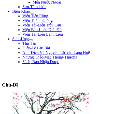
Múa Nước Ngoài
Sưu-Tầm khác
Biên-Khảo
Viện Tiên Rồng
Viện Thánh Gióng
Viện Tài-Liệu Trầu Cau
Viện Bàn-Luận Dưa Đỏ
Viện Tài-Liệu Lang Liêu
Sinh-Hoạt
Thư-Tín
Điều-Lệ Gửi Bài
Ảnh-Đích Và Nguyên-Tắc của Làng Huệ
Những Thắc-Mắc Thông-Thường
Sách, Báo Nhận Được
"Con nhà tướng không được khiếp nhược trước quân thù." ** Bùi Thị Xuân
**
Chủ-Đề