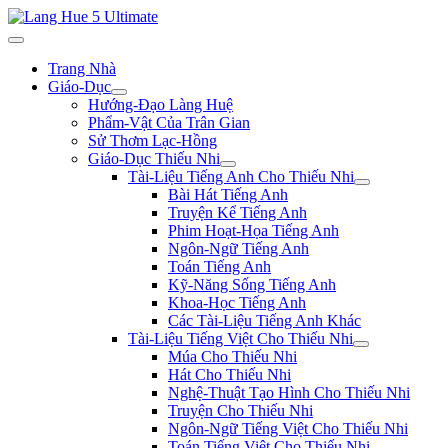
Trang Nhà
Giáo-Dục
Hướng-Đạo Làng Huệ
Phẩm-Vật Của Trân Gian
Sử Thơm Lạc-Hồng
Giáo-Dục Thiếu Nhi
Tài-Liệu Tiếng Anh Cho Thiếu Nhi
Bài Hát Tiếng Anh
Truyện Kể Tiếng Anh
Phim Hoạt-Họa Tiếng Anh
Ngôn-Ngữ Tiếng Anh
Toán Tiếng Anh
Kỹ-Năng Sống Tiếng Anh
Khoa-Học Tiếng Anh
Các Tài-Liệu Tiếng Anh Khác
Tài-Liệu Tiếng Việt Cho Thiếu Nhi
Múa Cho Thiếu Nhi
Hát Cho Thiếu Nhi
Nghệ-Thuật Tạo Hình Cho Thiếu Nhi
Truyện Cho Thiếu Nhi
Ngôn-Ngữ Tiếng Việt Cho Thiếu Nhi
Toán Tiếng Việt Cho Thiếu Nhi