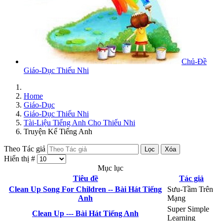
Chủ-Đề
Giáo-Dục Thiếu Nhi
Home
Giáo-Dục
Giáo-Dục Thiếu Nhi
Tài-Liệu Tiếng Anh Cho Thiếu Nhi
Truyện Kể Tiếng Anh
Theo Tác giả
Lọc
Xóa
Hiển thị #
Mục lục
Tiêu đề
Tác giả
Clean Up Song For Children -- Bài Hát Tiếng
Sưu-Tầm Trên
Anh
Mạng
Super Simple
Clean Up --- Bài Hát Tiếng Anh
Learning