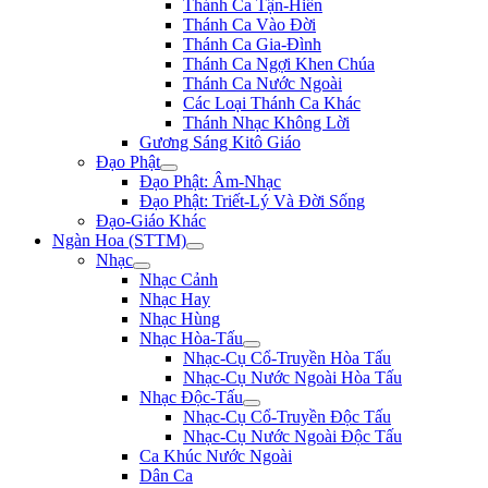
Thánh Ca Tận-Hiến
Thánh Ca Vào Đời
Thánh Ca Gia-Đình
Thánh Ca Ngợi Khen Chúa
Thánh Ca Nước Ngoài
Các Loại Thánh Ca Khác
Thánh Nhạc Không Lời
Gương Sáng Kitô Giáo
Đạo Phật
Đạo Phật: Âm-Nhạc
Đạo Phật: Triết-Lý Và Đời Sống
Đạo-Giáo Khác
Ngàn Hoa (STTM)
Nhạc
Nhạc Cảnh
Nhạc Hay
Nhạc Hùng
Nhạc Hòa-Tấu
Nhạc-Cụ Cổ-Truyền Hòa Tấu
Nhạc-Cụ Nước Ngoài Hòa Tấu
Nhạc Độc-Tấu
Nhạc-Cụ Cổ-Truyền Độc Tấu
Nhạc-Cụ Nước Ngoài Độc Tấu
Ca Khúc Nước Ngoài
Dân Ca