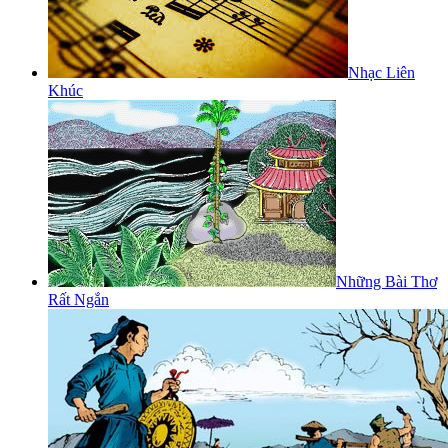
Nhạc Liên
Khúc
Những Bài Thơ
Rất Ngắn