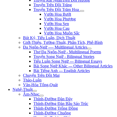
Truyện Rất NgắnTrên Đồi Hương
Truyện Trên Đồi Trăng
Truyện Trên Đồi Trăm Hoa
Vườn Hoa Bưởi
Vườn Hoa Phượng
Vườn Hoa Sen
Vườn Hoa Cau
Vườn Hoa Muôn Sắc
Bút Ký, Tiểu Luận, Dịch Thuật
Giới-Thiệu, Tường-Thuật, Phân-Tích, Phê-Bình
Đa Ngôn-Ngữ ---- Multlingual Articles
Thơ Đa Ngôn-Ngữ - Multilingual Poems
Truyện Song Ngữ - Bilingual Stories
Tiểu Luận Song Ngữ --- Bilingual Essays
Bài Song Ngữ Khác --- Other Bilingual Articles
Bài Tiếng Anh --- English Articles
Chuyện Trên Đồi Mai
Thảo-Luận
Văn-Hóa Tổng-Quát
Nghệ-Thuật
Âm-Nhạc
Thính-Đường Đàn Đáy
Thính-Đường Đàn Bầu Sáo Trúc
Thính-Đường Trống Đồng
Thính-Đường Chuông