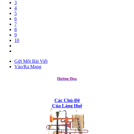
3
4
5
6
7
8
9
10
Gửi Một Bài Viết
Vào/Ra Mạng
Hướng-Đạo
Các Chủ-Đề
Của Làng Huệ