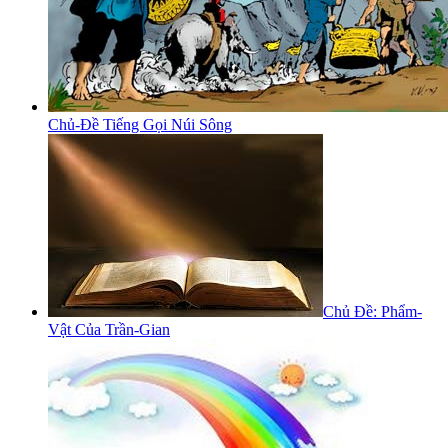
Chủ-Đề Tiếng Gọi Núi Sông
Chủ Đề: Phẩm-
Vật Của Trần-Gian