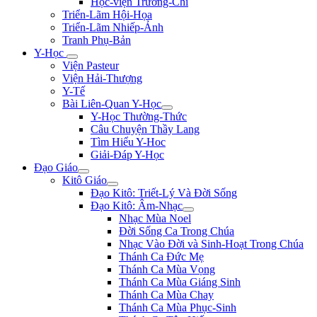
Học-viện Trương-Chi
Triển-Lãm Hội-Họa
Triển-Lãm Nhiếp-Ảnh
Tranh Phụ-Bản
Y-Học
Viện Pasteur
Viện Hải-Thượng
Y-Tế
Bài Liên-Quan Y-Học
Y-Học Thường-Thức
Câu Chuyện Thầy Lang
Tìm Hiểu Y-Hoc
Giải-Đáp Y-Học
Đạo Giáo
Kitô Giáo
Đạo Kitô: Triết-Lý Và Đời Sống
Đạo Kitô: Âm-Nhạc
Nhạc Mùa Noel
Đời Sống Ca Trong Chúa
Nhạc Vào Đời và Sinh-Hoạt Trong Chúa
Thánh Ca Đức Mẹ
Thánh Ca Mùa Vọng
Thánh Ca Mùa Giáng Sinh
Thánh Ca Mùa Chay
Thánh Ca Mùa Phục-Sinh