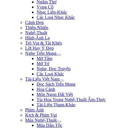
Ngâm Thơ
Vọng Cổ
Nhạc Liên-Khúc
Các Loại Nhạc Khác
Cảnh Đẹp
Thiên-Nhiên
Nghệ-Thuật
Hình-Ảnh Lạ
Trò Vui & Tài Khéo
Lời Hay Ý Đẹp
Nghe Trên Mạng
Mở Tâm
Mở Trí
Nghe, Đọc Truyện
Các Loại Khác
Tài-Liệu Việt Nam
Đọc Sách Trên Mạng
Hoa Cảnh
Món Ngon Đất Việt
Tỉa Hoa Trong Nghệ-Thuật Ẩm-Thực
Tài-Liệu Tham-Khảo
Phim Ảnh
Kịch & Phim Vui
Múa Nghệ-Thuật
Múa Dân-Tộc