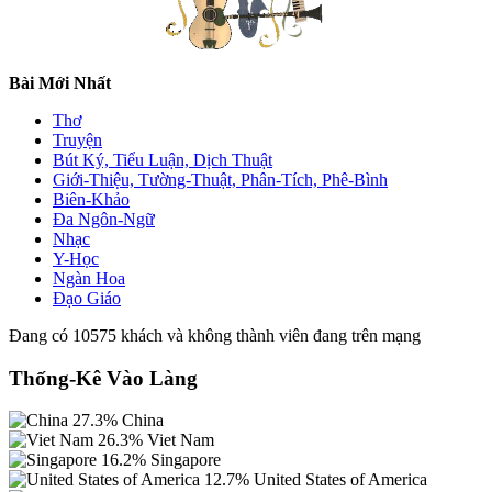
Bài Mới Nhất
Thơ
Truyện
Bút Ký, Tiểu Luận, Dịch Thuật
Giới-Thiệu, Tường-Thuật, Phân-Tích, Phê-Bình
Biên-Khảo
Đa Ngôn-Ngữ
Nhạc
Y-Học
Ngàn Hoa
Đạo Giáo
Đang có 10575 khách và không thành viên đang trên mạng
Thống-Kê Vào Làng
27.3%
China
26.3%
Viet Nam
16.2%
Singapore
12.7%
United States of America