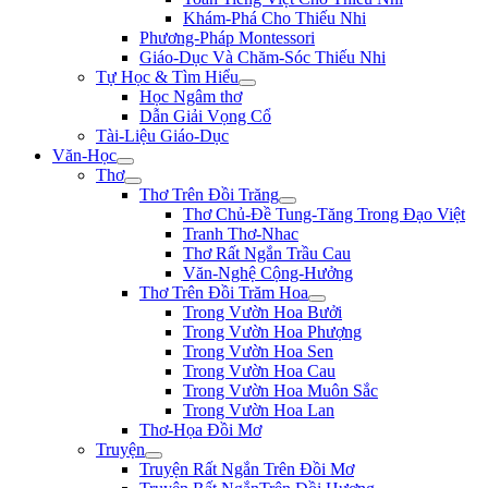
Khám-Phá Cho Thiếu Nhi
Phương-Pháp Montessori
Giáo-Dục Và Chăm-Sóc Thiếu Nhi
Tự Học & Tìm Hiểu
Học Ngâm thơ
Dẫn Giải Vọng Cổ
Tài-Liệu Giáo-Dục
Văn-Học
Thơ
Thơ Trên Đồi Trăng
Thơ Chủ-Đề Tung-Tăng Trong Đạo Việt
Tranh Thơ-Nhac
Thơ Rất Ngắn Trầu Cau
Văn-Nghệ Cộng-Hưởng
Thơ Trên Đồi Trăm Hoa
Trong Vườn Hoa Bưởi
Trong Vườn Hoa Phượng
Trong Vườn Hoa Sen
Trong Vườn Hoa Cau
Trong Vườn Hoa Muôn Sắc
Trong Vườn Hoa Lan
Thơ-Họa Đồi Mơ
Truyện
Truyện Rất Ngắn Trên Đồi Mơ