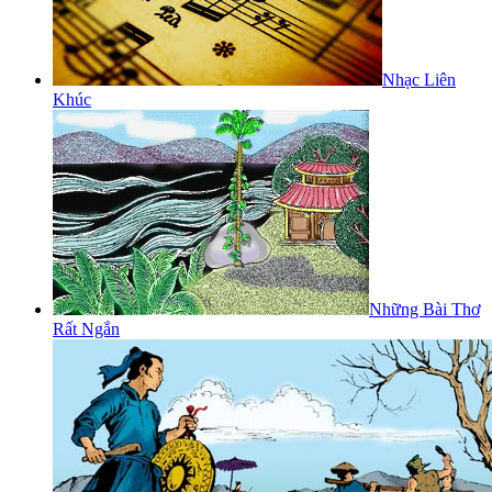
Nhạc Liên
Khúc
Những Bài Thơ
Rất Ngắn