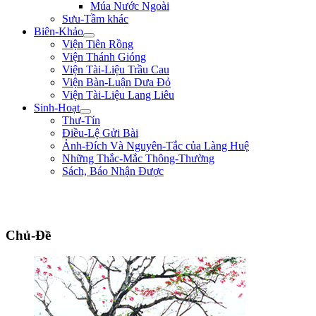
Múa Nước Ngoài
Sưu-Tầm khác
Biên-Khảo
Viện Tiên Rồng
Viện Thánh Gióng
Viện Tài-Liệu Trầu Cau
Viện Bàn-Luận Dưa Đỏ
Viện Tài-Liệu Lang Liêu
Sinh-Hoạt
Thư-Tín
Điều-Lệ Gửi Bài
Ảnh-Đích Và Nguyên-Tắc của Làng Huệ
Những Thắc-Mắc Thông-Thường
Sách, Báo Nhận Được
"Đường đi khó, không khó vì ngăn sông cách núi mà khó vì lòng người ngại
núi e sông." ** Nguyễn Bá Học **
Chủ-Đề