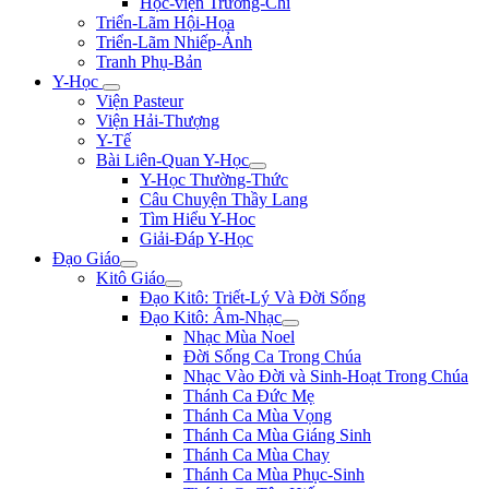
Học-viện Trương-Chi
Triển-Lãm Hội-Họa
Triển-Lãm Nhiếp-Ảnh
Tranh Phụ-Bản
Y-Học
Viện Pasteur
Viện Hải-Thượng
Y-Tế
Bài Liên-Quan Y-Học
Y-Học Thường-Thức
Câu Chuyện Thầy Lang
Tìm Hiểu Y-Hoc
Giải-Đáp Y-Học
Đạo Giáo
Kitô Giáo
Đạo Kitô: Triết-Lý Và Đời Sống
Đạo Kitô: Âm-Nhạc
Nhạc Mùa Noel
Đời Sống Ca Trong Chúa
Nhạc Vào Đời và Sinh-Hoạt Trong Chúa
Thánh Ca Đức Mẹ
Thánh Ca Mùa Vọng
Thánh Ca Mùa Giáng Sinh
Thánh Ca Mùa Chay
Thánh Ca Mùa Phục-Sinh