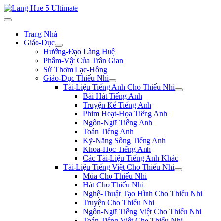
Trang Nhà
Giáo-Dục
Hướng-Đạo Làng Huệ
Phẩm-Vật Của Trân Gian
Sử Thơm Lạc-Hồng
Giáo-Dục Thiếu Nhi
Tài-Liệu Tiếng Anh Cho Thiếu Nhi
Bài Hát Tiếng Anh
Truyện Kể Tiếng Anh
Phim Hoạt-Họa Tiếng Anh
Ngôn-Ngữ Tiếng Anh
Toán Tiếng Anh
Kỹ-Năng Sống Tiếng Anh
Khoa-Học Tiếng Anh
Các Tài-Liệu Tiếng Anh Khác
Tài-Liệu Tiếng Việt Cho Thiếu Nhi
Múa Cho Thiếu Nhi
Hát Cho Thiếu Nhi
Nghệ-Thuật Tạo Hình Cho Thiếu Nhi
Truyện Cho Thiếu Nhi
Ngôn-Ngữ Tiếng Việt Cho Thiếu Nhi
Toán Tiếng Việt Cho Thiếu Nhi