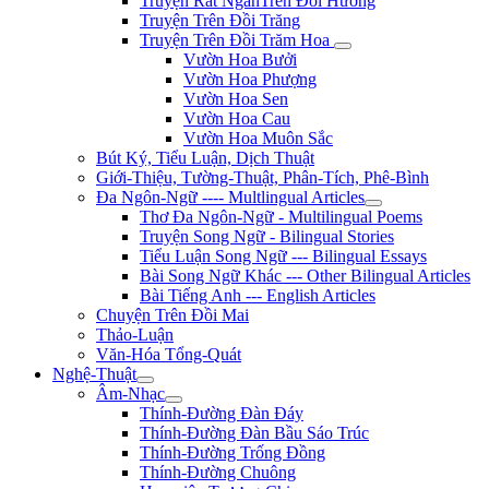
Truyện Rất NgắnTrên Đồi Hương
Truyện Trên Đồi Trăng
Truyện Trên Đồi Trăm Hoa
Vườn Hoa Bưởi
Vườn Hoa Phượng
Vườn Hoa Sen
Vườn Hoa Cau
Vườn Hoa Muôn Sắc
Bút Ký, Tiểu Luận, Dịch Thuật
Giới-Thiệu, Tường-Thuật, Phân-Tích, Phê-Bình
Đa Ngôn-Ngữ ---- Multlingual Articles
Thơ Đa Ngôn-Ngữ - Multilingual Poems
Truyện Song Ngữ - Bilingual Stories
Tiểu Luận Song Ngữ --- Bilingual Essays
Bài Song Ngữ Khác --- Other Bilingual Articles
Bài Tiếng Anh --- English Articles
Chuyện Trên Đồi Mai
Thảo-Luận
Văn-Hóa Tổng-Quát
Nghệ-Thuật
Âm-Nhạc
Thính-Đường Đàn Đáy
Thính-Đường Đàn Bầu Sáo Trúc
Thính-Đường Trống Đồng
Thính-Đường Chuông