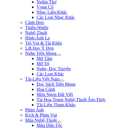
Ngâm Thơ
Vọng Cổ
Nhạc Liên-Khúc
Các Loại Nhạc Khác
Cảnh Đẹp
Thiên-Nhiên
Nghệ-Thuật
Hình-Ảnh Lạ
Trò Vui & Tài Khéo
Lời Hay Ý Đẹp
Nghe Trên Mạng
Mở Tâm
Mở Trí
Nghe, Đọc Truyện
Các Loại Khác
Tài-Liệu Việt Nam
Đọc Sách Trên Mạng
Hoa Cảnh
Món Ngon Đất Việt
Tỉa Hoa Trong Nghệ-Thuật Ẩm-Thực
Tài-Liệu Tham-Khảo
Phim Ảnh
Kịch & Phim Vui
Múa Nghệ-Thuật
Múa Dân-Tộc