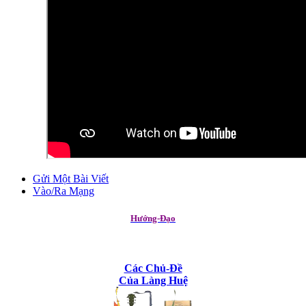
Gửi Một Bài Viết
Vào/Ra Mạng
Hướng-Đạo
Các Chủ-Đề
Của Làng Huệ