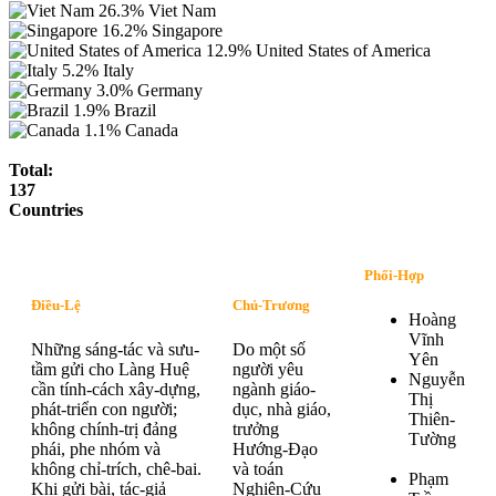
26.3%
Viet Nam
16.2%
Singapore
12.9%
United States of America
5.2%
Italy
3.0%
Germany
1.9%
Brazil
1.1%
Canada
Total:
137
Countries
Phối-Hợp
Điều-Lệ
Chủ-Trương
Hoàng
Vĩnh
Những sáng-tác và sưu-
Do một số
Yên
tầm gửi cho Làng Huệ
người yêu
Nguyễn
cần tính-cách xây-dựng,
ngành giáo-
Thị
phát-triển con người;
dục, nhà giáo,
Thiên-
không chính-trị đảng
trưởng
Tường
phái, phe nhóm và
Hướng-Đạo
không chỉ-trích, chê-bai.
và toán
Phạm
Khi gửi bài, tác-giả
Nghiên-Cứu