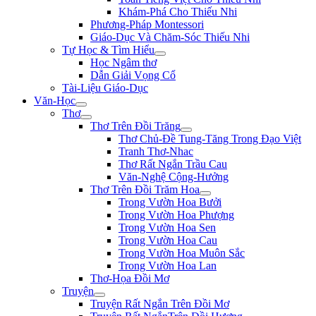
Khám-Phá Cho Thiếu Nhi
Phương-Pháp Montessori
Giáo-Dục Và Chăm-Sóc Thiếu Nhi
Tự Học & Tìm Hiểu
Học Ngâm thơ
Dẫn Giải Vọng Cổ
Tài-Liệu Giáo-Dục
Văn-Học
Thơ
Thơ Trên Đồi Trăng
Thơ Chủ-Đề Tung-Tăng Trong Đạo Việt
Tranh Thơ-Nhac
Thơ Rất Ngắn Trầu Cau
Văn-Nghệ Cộng-Hưởng
Thơ Trên Đồi Trăm Hoa
Trong Vườn Hoa Bưởi
Trong Vườn Hoa Phượng
Trong Vườn Hoa Sen
Trong Vườn Hoa Cau
Trong Vườn Hoa Muôn Sắc
Trong Vườn Hoa Lan
Thơ-Họa Đồi Mơ
Truyện
Truyện Rất Ngắn Trên Đồi Mơ