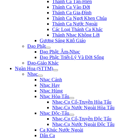
Thánh Ca Tận-Hiến
Thánh Ca Vào Đời
Thánh Ca Gia-Đình
Thánh Ca Ngợi Khen Chúa
Thánh Ca Nước Ngoài
Các Loại Thánh Ca Khác
Thánh Nhạc Không Lời
Gương Sáng Kitô Giáo
Đạo Phật
Đạo Phật: Âm-Nhạc
Đạo Phật: Triết-Lý Và Đời Sống
Đạo-Giáo Khác
Ngàn Hoa (STTM)
Nhạc
Nhạc Cảnh
Nhạc Hay
Nhạc Hùng
Nhạc Hòa-Tấu
Nhạc-Cụ Cổ-Truyền Hòa Tấu
Nhạc-Cụ Nước Ngoài Hòa Tấu
Nhạc Độc-Tấu
Nhạc-Cụ Cổ-Truyền Độc Tấu
Nhạc-Cụ Nước Ngoài Độc Tấu
Ca Khúc Nước Ngoài
Dân Ca