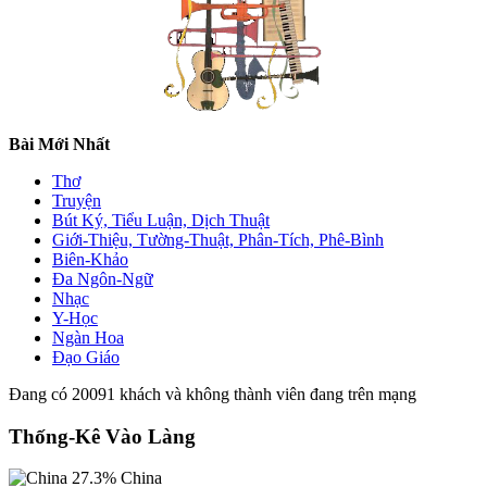
Bài Mới Nhất
Thơ
Truyện
Bút Ký, Tiểu Luận, Dịch Thuật
Giới-Thiệu, Tường-Thuật, Phân-Tích, Phê-Bình
Biên-Khảo
Đa Ngôn-Ngữ
Nhạc
Y-Học
Ngàn Hoa
Đạo Giáo
Đang có 20091 khách và không thành viên đang trên mạng
Thống-Kê Vào Làng
27.3%
China