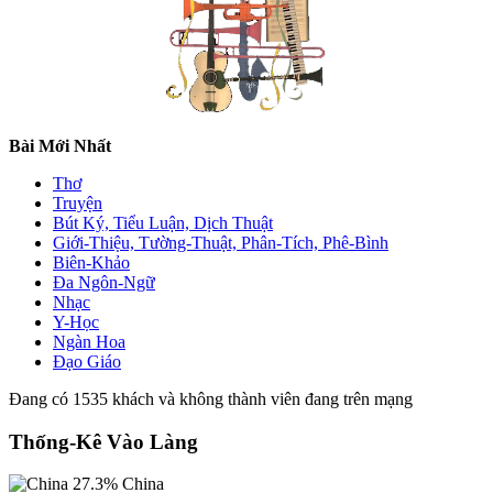
Bài Mới Nhất
Thơ
Truyện
Bút Ký, Tiểu Luận, Dịch Thuật
Giới-Thiệu, Tường-Thuật, Phân-Tích, Phê-Bình
Biên-Khảo
Đa Ngôn-Ngữ
Nhạc
Y-Học
Ngàn Hoa
Đạo Giáo
Đang có 1535 khách và không thành viên đang trên mạng
Thống-Kê Vào Làng
27.3%
China