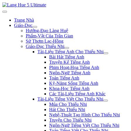
Trang Nhà
Giáo-Dục
Hướng-Đạo Làng Huệ
Phẩm-Vật Của Trân Gian
Sử Thơm Lạc-Hồng
Giáo-Dục Thiếu Nhi
Tài-Liệu Tiếng Anh Cho Thiếu Nhi
Bài Hát Tiếng Anh
Truyện Kể Tiếng Anh
Phim Hoạt-Họa Tiếng Anh
Ngôn-Ngữ Tiếng Anh
Toán Tiếng Anh
Kỹ-Năng Sống Tiếng Anh
Khoa-Học Tiếng Anh
Các Tài-Liệu Tiếng Anh Khác
Tài-Liệu Tiếng Việt Cho Thiếu Nhi
Múa Cho Thiếu Nhi
Hát Cho Thiếu Nhi
Nghệ-Thuật Tạo Hình Cho Thiếu Nhi
Truyện Cho Thiếu Nhi
Ngôn-Ngữ Tiếng Việt Cho Thiếu Nhi
Toán Tiếng Việt Cho Thiếu Nhi