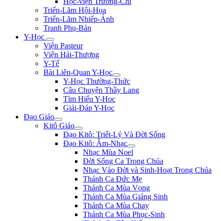
Học-viện Trương-Chi
Triển-Lãm Hội-Họa
Triển-Lãm Nhiếp-Ảnh
Tranh Phụ-Bản
Y-Học
Viện Pasteur
Viện Hải-Thượng
Y-Tế
Bài Liên-Quan Y-Học
Y-Học Thường-Thức
Câu Chuyện Thầy Lang
Tìm Hiểu Y-Hoc
Giải-Đáp Y-Học
Đạo Giáo
Kitô Giáo
Đạo Kitô: Triết-Lý Và Đời Sống
Đạo Kitô: Âm-Nhạc
Nhạc Mùa Noel
Đời Sống Ca Trong Chúa
Nhạc Vào Đời và Sinh-Hoạt Trong Chúa
Thánh Ca Đức Mẹ
Thánh Ca Mùa Vọng
Thánh Ca Mùa Giáng Sinh
Thánh Ca Mùa Chay
Thánh Ca Mùa Phục-Sinh