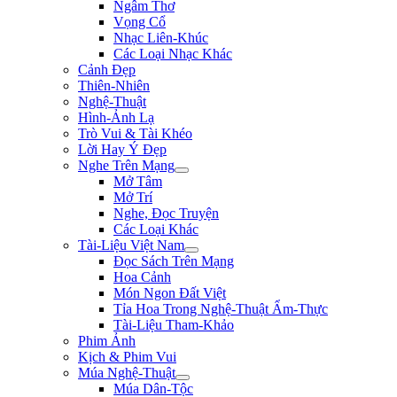
Ngâm Thơ
Vọng Cổ
Nhạc Liên-Khúc
Các Loại Nhạc Khác
Cảnh Đẹp
Thiên-Nhiên
Nghệ-Thuật
Hình-Ảnh Lạ
Trò Vui & Tài Khéo
Lời Hay Ý Đẹp
Nghe Trên Mạng
Mở Tâm
Mở Trí
Nghe, Đọc Truyện
Các Loại Khác
Tài-Liệu Việt Nam
Đọc Sách Trên Mạng
Hoa Cảnh
Món Ngon Đất Việt
Tỉa Hoa Trong Nghệ-Thuật Ẩm-Thực
Tài-Liệu Tham-Khảo
Phim Ảnh
Kịch & Phim Vui
Múa Nghệ-Thuật
Múa Dân-Tộc