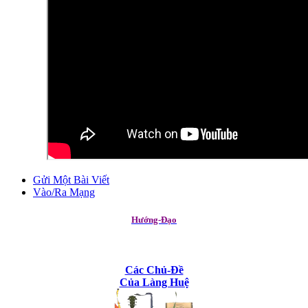
Gửi Một Bài Viết
Vào/Ra Mạng
Hướng-Đạo
Các Chủ-Đề
Của Làng Huệ