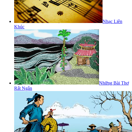
Nhạc Liên
Khúc
Những Bài Thơ
Rất Ngắn