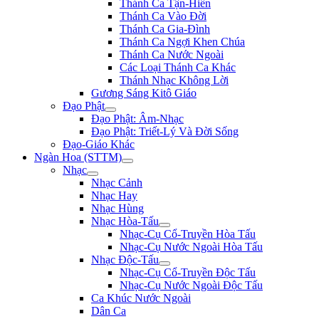
Thánh Ca Tận-Hiến
Thánh Ca Vào Đời
Thánh Ca Gia-Đình
Thánh Ca Ngợi Khen Chúa
Thánh Ca Nước Ngoài
Các Loại Thánh Ca Khác
Thánh Nhạc Không Lời
Gương Sáng Kitô Giáo
Đạo Phật
Đạo Phật: Âm-Nhạc
Đạo Phật: Triết-Lý Và Đời Sống
Đạo-Giáo Khác
Ngàn Hoa (STTM)
Nhạc
Nhạc Cảnh
Nhạc Hay
Nhạc Hùng
Nhạc Hòa-Tấu
Nhạc-Cụ Cổ-Truyền Hòa Tấu
Nhạc-Cụ Nước Ngoài Hòa Tấu
Nhạc Độc-Tấu
Nhạc-Cụ Cổ-Truyền Độc Tấu
Nhạc-Cụ Nước Ngoài Độc Tấu
Ca Khúc Nước Ngoài
Dân Ca