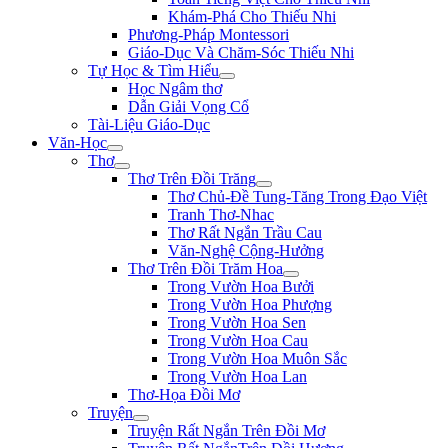
Khám-Phá Cho Thiếu Nhi
Phương-Pháp Montessori
Giáo-Dục Và Chăm-Sóc Thiếu Nhi
Tự Học & Tìm Hiểu
Học Ngâm thơ
Dẫn Giải Vọng Cổ
Tài-Liệu Giáo-Dục
Văn-Học
Thơ
Thơ Trên Đồi Trăng
Thơ Chủ-Đề Tung-Tăng Trong Đạo Việt
Tranh Thơ-Nhac
Thơ Rất Ngắn Trầu Cau
Văn-Nghệ Cộng-Hưởng
Thơ Trên Đồi Trăm Hoa
Trong Vườn Hoa Bưởi
Trong Vườn Hoa Phượng
Trong Vườn Hoa Sen
Trong Vườn Hoa Cau
Trong Vườn Hoa Muôn Sắc
Trong Vườn Hoa Lan
Thơ-Họa Đồi Mơ
Truyện
Truyện Rất Ngắn Trên Đồi Mơ