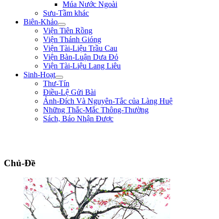
Múa Nước Ngoài
Sưu-Tầm khác
Biên-Khảo
Viện Tiên Rồng
Viện Thánh Gióng
Viện Tài-Liệu Trầu Cau
Viện Bàn-Luận Dưa Đỏ
Viện Tài-Liệu Lang Liêu
Sinh-Hoạt
Thư-Tín
Điều-Lệ Gửi Bài
Ảnh-Đích Và Nguyên-Tắc của Làng Huệ
Những Thắc-Mắc Thông-Thường
Sách, Báo Nhận Được
"Nếu bệ-hạ muốn hàng, xin trước hãy chém đầu tôi đi đã, rồi sau sẽ hàng!" **
Trần Quốc Tuấn **
Chủ-Đề