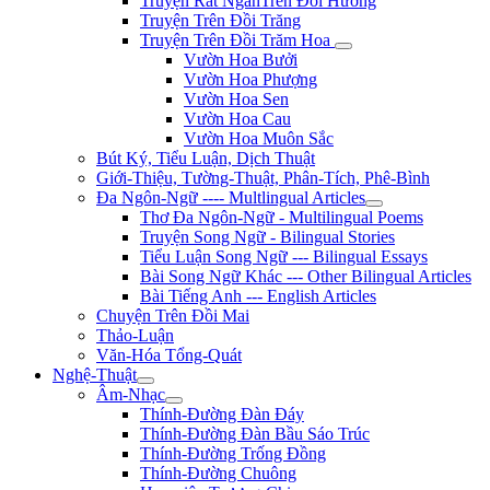
Truyện Rất NgắnTrên Đồi Hương
Truyện Trên Đồi Trăng
Truyện Trên Đồi Trăm Hoa
Vườn Hoa Bưởi
Vườn Hoa Phượng
Vườn Hoa Sen
Vườn Hoa Cau
Vườn Hoa Muôn Sắc
Bút Ký, Tiểu Luận, Dịch Thuật
Giới-Thiệu, Tường-Thuật, Phân-Tích, Phê-Bình
Đa Ngôn-Ngữ ---- Multlingual Articles
Thơ Đa Ngôn-Ngữ - Multilingual Poems
Truyện Song Ngữ - Bilingual Stories
Tiểu Luận Song Ngữ --- Bilingual Essays
Bài Song Ngữ Khác --- Other Bilingual Articles
Bài Tiếng Anh --- English Articles
Chuyện Trên Đồi Mai
Thảo-Luận
Văn-Hóa Tổng-Quát
Nghệ-Thuật
Âm-Nhạc
Thính-Đường Đàn Đáy
Thính-Đường Đàn Bầu Sáo Trúc
Thính-Đường Trống Đồng
Thính-Đường Chuông