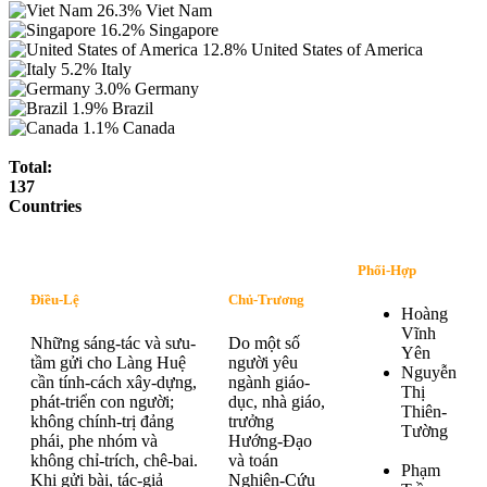
26.3%
Viet Nam
16.2%
Singapore
12.8%
United States of America
5.2%
Italy
3.0%
Germany
1.9%
Brazil
1.1%
Canada
Total:
137
Countries
Phối-Hợp
Điều-Lệ
Chủ-Trương
Hoàng
Vĩnh
Những sáng-tác và sưu-
Do một số
Yên
tầm gửi cho Làng Huệ
người yêu
Nguyễn
cần tính-cách xây-dựng,
ngành giáo-
Thị
phát-triển con người;
dục, nhà giáo,
Thiên-
không chính-trị đảng
trưởng
Tường
phái, phe nhóm và
Hướng-Đạo
không chỉ-trích, chê-bai.
và toán
Phạm
Khi gửi bài, tác-giả
Nghiên-Cứu