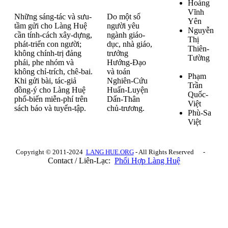
Hoàng
Vĩnh
Những sáng-tác và sưu-
Do một số
Yên
tầm gửi cho Làng Huệ
người yêu
Nguyễn
cần tính-cách xây-dựng,
ngành giáo-
Thị
phát-triển con người;
dục, nhà giáo,
Thiên-
không chính-trị đảng
trưởng
Tường
phái, phe nhóm và
Hướng-Đạo
không chỉ-trích, chê-bai.
và toán
Phạm
Khi gửi bài, tác-giả
Nghiên-Cứu
Trần
đồng-ý cho Làng Huệ
Huấn-Luyện
Quốc-
phổ-biến miễn-phí trên
Dấn-Thân
Việt
sách báo và tuyển-tập.
chủ-trương.
Phù-Sa
Việt
Copyright © 2011-2024
LANG HUE.ORG
- All Rights Reserved -
Contact / Liên-Lạc:
Phối Hợp Làng Huệ