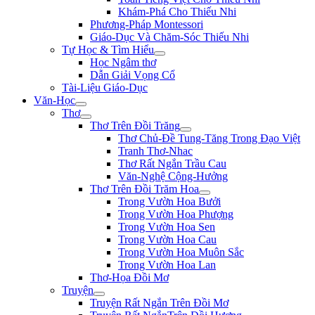
Khám-Phá Cho Thiếu Nhi
Phương-Pháp Montessori
Giáo-Dục Và Chăm-Sóc Thiếu Nhi
Tự Học & Tìm Hiểu
Học Ngâm thơ
Dẫn Giải Vọng Cổ
Tài-Liệu Giáo-Dục
Văn-Học
Thơ
Thơ Trên Đồi Trăng
Thơ Chủ-Đề Tung-Tăng Trong Đạo Việt
Tranh Thơ-Nhac
Thơ Rất Ngắn Trầu Cau
Văn-Nghệ Cộng-Hưởng
Thơ Trên Đồi Trăm Hoa
Trong Vườn Hoa Bưởi
Trong Vườn Hoa Phượng
Trong Vườn Hoa Sen
Trong Vườn Hoa Cau
Trong Vườn Hoa Muôn Sắc
Trong Vườn Hoa Lan
Thơ-Họa Đồi Mơ
Truyện
Truyện Rất Ngắn Trên Đồi Mơ