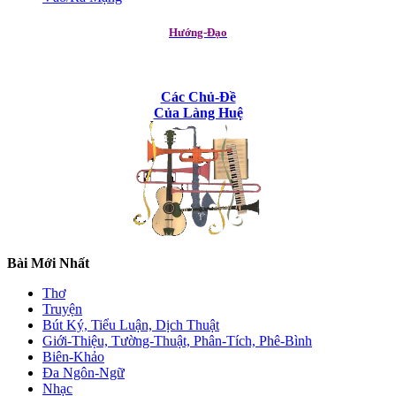
Hướng-Đạo
Các Chủ-Đề
Của Làng Huệ
Bài Mới Nhất
Thơ
Truyện
Bút Ký, Tiểu Luận, Dịch Thuật
Giới-Thiệu, Tường-Thuật, Phân-Tích, Phê-Bình
Biên-Khảo
Đa Ngôn-Ngữ
Nhạc