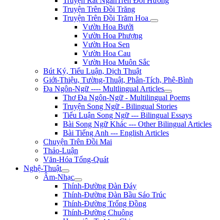
Truyện Rất NgắnTrên Đồi Hương
Truyện Trên Đồi Trăng
Truyện Trên Đồi Trăm Hoa
Vườn Hoa Bưởi
Vườn Hoa Phượng
Vườn Hoa Sen
Vườn Hoa Cau
Vườn Hoa Muôn Sắc
Bút Ký, Tiểu Luận, Dịch Thuật
Giới-Thiệu, Tường-Thuật, Phân-Tích, Phê-Bình
Đa Ngôn-Ngữ ---- Multlingual Articles
Thơ Đa Ngôn-Ngữ - Multilingual Poems
Truyện Song Ngữ - Bilingual Stories
Tiểu Luận Song Ngữ --- Bilingual Essays
Bài Song Ngữ Khác --- Other Bilingual Articles
Bài Tiếng Anh --- English Articles
Chuyện Trên Đồi Mai
Thảo-Luận
Văn-Hóa Tổng-Quát
Nghệ-Thuật
Âm-Nhạc
Thính-Đường Đàn Đáy
Thính-Đường Đàn Bầu Sáo Trúc
Thính-Đường Trống Đồng
Thính-Đường Chuông