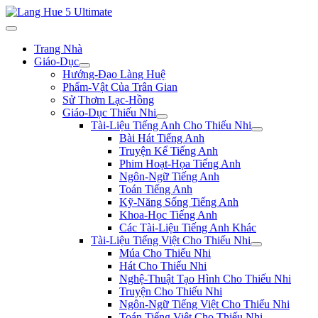
Trang Nhà
Giáo-Dục
Hướng-Đạo Làng Huệ
Phẩm-Vật Của Trân Gian
Sử Thơm Lạc-Hồng
Giáo-Dục Thiếu Nhi
Tài-Liệu Tiếng Anh Cho Thiếu Nhi
Bài Hát Tiếng Anh
Truyện Kể Tiếng Anh
Phim Hoạt-Họa Tiếng Anh
Ngôn-Ngữ Tiếng Anh
Toán Tiếng Anh
Kỹ-Năng Sống Tiếng Anh
Khoa-Học Tiếng Anh
Các Tài-Liệu Tiếng Anh Khác
Tài-Liệu Tiếng Việt Cho Thiếu Nhi
Múa Cho Thiếu Nhi
Hát Cho Thiếu Nhi
Nghệ-Thuật Tạo Hình Cho Thiếu Nhi
Truyện Cho Thiếu Nhi
Ngôn-Ngữ Tiếng Việt Cho Thiếu Nhi
Toán Tiếng Việt Cho Thiếu Nhi