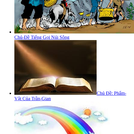
Chủ-Đề Tiếng Gọi Núi Sông
Chủ Đề: Phẩm-
Vật Của Trần-Gian