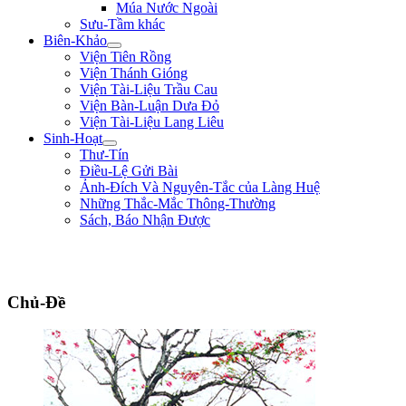
Múa Nước Ngoài
Sưu-Tầm khác
Biên-Khảo
Viện Tiên Rồng
Viện Thánh Gióng
Viện Tài-Liệu Trầu Cau
Viện Bàn-Luận Dưa Đỏ
Viện Tài-Liệu Lang Liêu
Sinh-Hoạt
Thư-Tín
Điều-Lệ Gửi Bài
Ảnh-Đích Và Nguyên-Tắc của Làng Huệ
Những Thắc-Mắc Thông-Thường
Sách, Báo Nhận Được
"Sống không phải là ký-sinh trùng của thế-gian, sống để mưu-đồ một công-
cuộc hữu-ích gì cho đồng-bào, tổ-quốc." ** Phan Chu Trinh **
Chủ-Đề