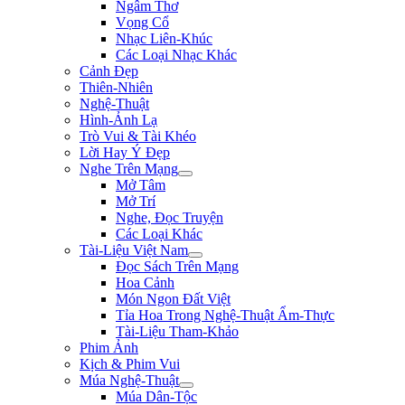
Ngâm Thơ
Vọng Cổ
Nhạc Liên-Khúc
Các Loại Nhạc Khác
Cảnh Đẹp
Thiên-Nhiên
Nghệ-Thuật
Hình-Ảnh Lạ
Trò Vui & Tài Khéo
Lời Hay Ý Đẹp
Nghe Trên Mạng
Mở Tâm
Mở Trí
Nghe, Đọc Truyện
Các Loại Khác
Tài-Liệu Việt Nam
Đọc Sách Trên Mạng
Hoa Cảnh
Món Ngon Đất Việt
Tỉa Hoa Trong Nghệ-Thuật Ẩm-Thực
Tài-Liệu Tham-Khảo
Phim Ảnh
Kịch & Phim Vui
Múa Nghệ-Thuật
Múa Dân-Tộc