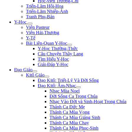
Học-viện Trương-Chi
Triển-Lãm Hội-Họa
Triển-Lãm Nhiếp-Ảnh
Tranh Phụ-Bản
Y-Học
Viện Pasteur
Viện Hải-Thượng
Y-Tế
Bài Liên-Quan Y-Học
Y-Học Thường-Thức
Câu Chuyện Thầy Lang
Tìm Hiểu Y-Hoc
Giải-Đáp Y-Học
Đạo Giáo
Kitô Giáo
Đạo Kitô: Triết-Lý Và Đời Sống
Đạo Kitô: Âm-Nhạc
Nhạc Mùa Noel
Đời Sống Ca Trong Chúa
Nhạc Vào Đời và Sinh-Hoạt Trong Chúa
Thánh Ca Đức Mẹ
Thánh Ca Mùa Vọng
Thánh Ca Mùa Giáng Sinh
Thánh Ca Mùa Chay
Thánh Ca Mùa Phục-Sinh