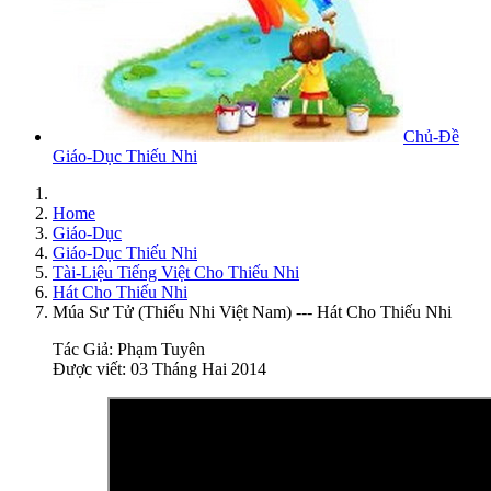
Chủ-Đề
Giáo-Dục Thiếu Nhi
Home
Giáo-Dục
Giáo-Dục Thiếu Nhi
Tài-Liệu Tiếng Việt Cho Thiếu Nhi
Hát Cho Thiếu Nhi
Múa Sư Tử (Thiếu Nhi Việt Nam) --- Hát Cho Thiếu Nhi
Tác Giả:
Phạm Tuyên
Được viết: 03 Tháng Hai 2014