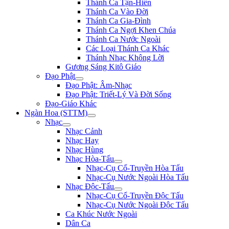
Thánh Ca Tận-Hiến
Thánh Ca Vào Đời
Thánh Ca Gia-Đình
Thánh Ca Ngợi Khen Chúa
Thánh Ca Nước Ngoài
Các Loại Thánh Ca Khác
Thánh Nhạc Không Lời
Gương Sáng Kitô Giáo
Đạo Phật
Đạo Phật: Âm-Nhạc
Đạo Phật: Triết-Lý Và Đời Sống
Đạo-Giáo Khác
Ngàn Hoa (STTM)
Nhạc
Nhạc Cảnh
Nhạc Hay
Nhạc Hùng
Nhạc Hòa-Tấu
Nhạc-Cụ Cổ-Truyền Hòa Tấu
Nhạc-Cụ Nước Ngoài Hòa Tấu
Nhạc Độc-Tấu
Nhạc-Cụ Cổ-Truyền Độc Tấu
Nhạc-Cụ Nước Ngoài Độc Tấu
Ca Khúc Nước Ngoài
Dân Ca