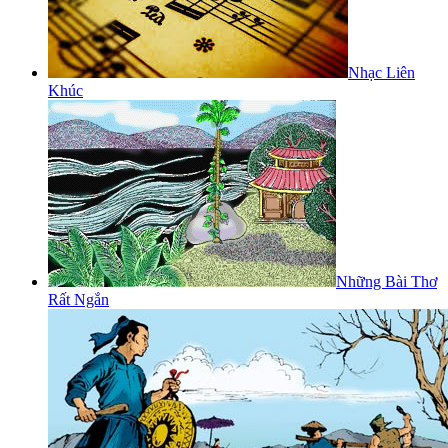
Nhạc Liên
Khúc
Những Bài Thơ
Rất Ngắn