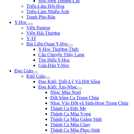
Học-viện Trương-Chi
Triển-Lãm Hội-Họa
Triển-Lãm Nhiếp-Ảnh
Tranh Phụ-Bản
Y-Học
Viện Pasteur
Viện Hải-Thượng
Y-Tế
Bài Liên-Quan Y-Học
Y-Học Thường-Thức
Câu Chuyện Thầy Lang
Tìm Hiểu Y-Hoc
Giải-Đáp Y-Học
Đạo Giáo
Kitô Giáo
Đạo Kitô: Triết-Lý Và Đời Sống
Đạo Kitô: Âm-Nhạc
Nhạc Mùa Noel
Đời Sống Ca Trong Chúa
Nhạc Vào Đời và Sinh-Hoạt Trong Chúa
Thánh Ca Đức Mẹ
Thánh Ca Mùa Vọng
Thánh Ca Mùa Giáng Sinh
Thánh Ca Mùa Chay
Thánh Ca Mùa Phục-Sinh