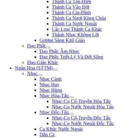
Thánh Ca Tận-Hiến
Thánh Ca Vào Đời
Thánh Ca Gia-Đình
Thánh Ca Ngợi Khen Chúa
Thánh Ca Nước Ngoài
Các Loại Thánh Ca Khác
Thánh Nhạc Không Lời
Gương Sáng Kitô Giáo
Đạo Phật
Đạo Phật: Âm-Nhạc
Đạo Phật: Triết-Lý Và Đời Sống
Đạo-Giáo Khác
Ngàn Hoa (STTM)
Nhạc
Nhạc Cảnh
Nhạc Hay
Nhạc Hùng
Nhạc Hòa-Tấu
Nhạc-Cụ Cổ-Truyền Hòa Tấu
Nhạc-Cụ Nước Ngoài Hòa Tấu
Nhạc Độc-Tấu
Nhạc-Cụ Cổ-Truyền Độc Tấu
Nhạc-Cụ Nước Ngoài Độc Tấu
Ca Khúc Nước Ngoài
Dân Ca