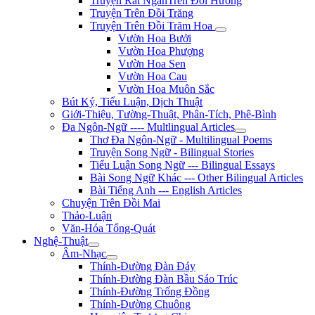
Truyện Rất NgắnTrên Đồi Hương
Truyện Trên Đồi Trăng
Truyện Trên Đồi Trăm Hoa
Vườn Hoa Bưởi
Vườn Hoa Phượng
Vườn Hoa Sen
Vườn Hoa Cau
Vườn Hoa Muôn Sắc
Bút Ký, Tiểu Luận, Dịch Thuật
Giới-Thiệu, Tường-Thuật, Phân-Tích, Phê-Bình
Đa Ngôn-Ngữ ---- Multlingual Articles
Thơ Đa Ngôn-Ngữ - Multilingual Poems
Truyện Song Ngữ - Bilingual Stories
Tiểu Luận Song Ngữ --- Bilingual Essays
Bài Song Ngữ Khác --- Other Bilingual Articles
Bài Tiếng Anh --- English Articles
Chuyện Trên Đồi Mai
Thảo-Luận
Văn-Hóa Tổng-Quát
Nghệ-Thuật
Âm-Nhạc
Thính-Đường Đàn Đáy
Thính-Đường Đàn Bầu Sáo Trúc
Thính-Đường Trống Đồng
Thính-Đường Chuông