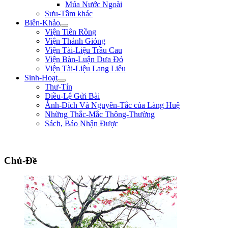
Múa Nước Ngoài
Sưu-Tầm khác
Biên-Khảo
Viện Tiên Rồng
Viện Thánh Gióng
Viện Tài-Liệu Trầu Cau
Viện Bàn-Luận Dưa Đỏ
Viện Tài-Liệu Lang Liêu
Sinh-Hoạt
Thư-Tín
Điều-Lệ Gửi Bài
Ảnh-Đích Và Nguyên-Tắc của Làng Huệ
Những Thắc-Mắc Thông-Thường
Sách, Báo Nhận Được
"Nếu bệ-hạ muốn hàng, xin trước hãy chém đầu tôi đi đã, rồi sau sẽ hàng!" **
Chủ-Đề