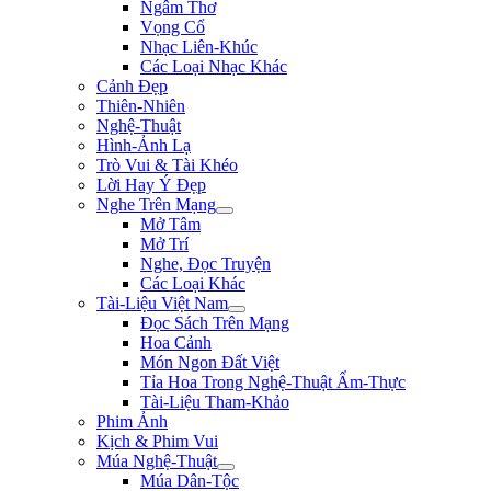
Ngâm Thơ
Vọng Cổ
Nhạc Liên-Khúc
Các Loại Nhạc Khác
Cảnh Đẹp
Thiên-Nhiên
Nghệ-Thuật
Hình-Ảnh Lạ
Trò Vui & Tài Khéo
Lời Hay Ý Đẹp
Nghe Trên Mạng
Mở Tâm
Mở Trí
Nghe, Đọc Truyện
Các Loại Khác
Tài-Liệu Việt Nam
Đọc Sách Trên Mạng
Hoa Cảnh
Món Ngon Đất Việt
Tỉa Hoa Trong Nghệ-Thuật Ẩm-Thực
Tài-Liệu Tham-Khảo
Phim Ảnh
Kịch & Phim Vui
Múa Nghệ-Thuật
Múa Dân-Tộc