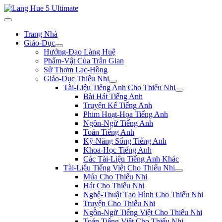
Trang Nhà
Giáo-Dục
Hướng-Đạo Làng Huệ
Phẩm-Vật Của Trân Gian
Sử Thơm Lạc-Hồng
Giáo-Dục Thiếu Nhi
Tài-Liệu Tiếng Anh Cho Thiếu Nhi
Bài Hát Tiếng Anh
Truyện Kể Tiếng Anh
Phim Hoạt-Họa Tiếng Anh
Ngôn-Ngữ Tiếng Anh
Toán Tiếng Anh
Kỹ-Năng Sống Tiếng Anh
Khoa-Học Tiếng Anh
Các Tài-Liệu Tiếng Anh Khác
Tài-Liệu Tiếng Việt Cho Thiếu Nhi
Múa Cho Thiếu Nhi
Hát Cho Thiếu Nhi
Nghệ-Thuật Tạo Hình Cho Thiếu Nhi
Truyện Cho Thiếu Nhi
Ngôn-Ngữ Tiếng Việt Cho Thiếu Nhi
Toán Tiếng Việt Cho Thiếu Nhi