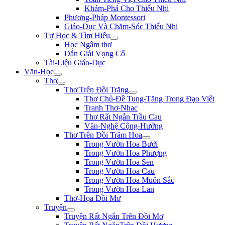
Khám-Phá Cho Thiếu Nhi
Phương-Pháp Montessori
Giáo-Dục Và Chăm-Sóc Thiếu Nhi
Tự Học & Tìm Hiểu
Học Ngâm thơ
Dẫn Giải Vọng Cổ
Tài-Liệu Giáo-Dục
Văn-Học
Thơ
Thơ Trên Đồi Trăng
Thơ Chủ-Đề Tung-Tăng Trong Đạo Việt
Tranh Thơ-Nhac
Thơ Rất Ngắn Trầu Cau
Văn-Nghệ Cộng-Hưởng
Thơ Trên Đồi Trăm Hoa
Trong Vườn Hoa Bưởi
Trong Vườn Hoa Phượng
Trong Vườn Hoa Sen
Trong Vườn Hoa Cau
Trong Vườn Hoa Muôn Sắc
Trong Vườn Hoa Lan
Thơ-Họa Đồi Mơ
Truyện
Truyện Rất Ngắn Trên Đồi Mơ