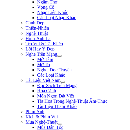
Ngâm Thơ
Vọng Cổ
Nhạc Liên-Khúc
Các Loại Nhạc Khác
Cảnh Đẹp
Thiên-Nhiên
Nghệ-Thuật
Hình-Ảnh Lạ
Trò Vui & Tài Khéo
Lời Hay Ý Đẹp
Nghe Trên Mạng
Mở Tâm
Mở Trí
Nghe, Đọc Truyện
Các Loại Khác
Tài-Liệu Việt Nam
Đọc Sách Trên Mạng
Hoa Cảnh
Món Ngon Đất Việt
Tỉa Hoa Trong Nghệ-Thuật Ẩm-Thực
Tài-Liệu Tham-Khảo
Phim Ảnh
Kịch & Phim Vui
Múa Nghệ-Thuật
Múa Dân-Tộc