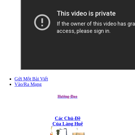
Gửi Một Bài Viết
Vào/Ra Mạng
Hướng-Đạo
Các Chủ-Đề
Của Làng Huệ