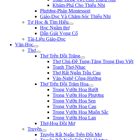
Khám-Phá Cho Thiếu Nhi
Phương-Pháp Montessori
Giáo-Dục Và Chăm-Sóc Thiếu Nhi
Tự Học & Tìm Hiểu
Học Ngâm thơ
Dẫn Giải Vọng Cổ
Tài-Liệu Giáo-Dục
Văn-Học
Thơ
Thơ Trên Đồi Trăng
Thơ Chủ-Đề Tung-Tăng Trong Đạo Việt
Tranh Thơ-Nhac
Thơ Rất Ngắn Trầu Cau
Văn-Nghệ Cộng-Hưởng
Thơ Trên Đồi Trăm Hoa
Trong Vườn Hoa Bưởi
Trong Vườn Hoa Phượng
Trong Vườn Hoa Sen
Trong Vườn Hoa Cau
Trong Vườn Hoa Muôn Sắc
Trong Vườn Hoa Lan
Thơ-Họa Đồi Mơ
Truyện
Truyện Rất Ngắn Trên Đồi Mơ