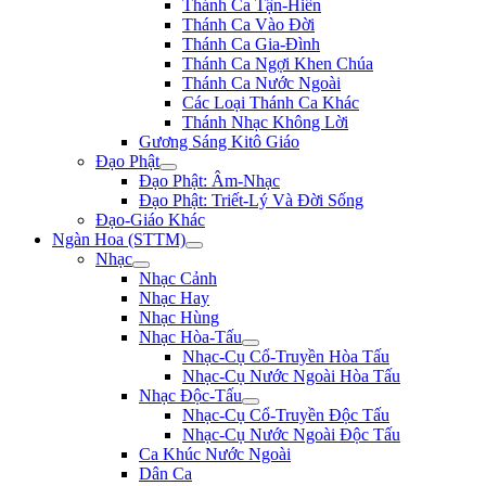
Thánh Ca Tận-Hiến
Thánh Ca Vào Đời
Thánh Ca Gia-Đình
Thánh Ca Ngợi Khen Chúa
Thánh Ca Nước Ngoài
Các Loại Thánh Ca Khác
Thánh Nhạc Không Lời
Gương Sáng Kitô Giáo
Đạo Phật
Đạo Phật: Âm-Nhạc
Đạo Phật: Triết-Lý Và Đời Sống
Đạo-Giáo Khác
Ngàn Hoa (STTM)
Nhạc
Nhạc Cảnh
Nhạc Hay
Nhạc Hùng
Nhạc Hòa-Tấu
Nhạc-Cụ Cổ-Truyền Hòa Tấu
Nhạc-Cụ Nước Ngoài Hòa Tấu
Nhạc Độc-Tấu
Nhạc-Cụ Cổ-Truyền Độc Tấu
Nhạc-Cụ Nước Ngoài Độc Tấu
Ca Khúc Nước Ngoài
Dân Ca