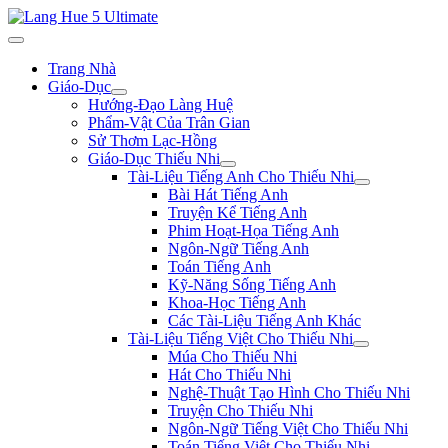
Trang Nhà
Giáo-Dục
Hướng-Đạo Làng Huệ
Phẩm-Vật Của Trân Gian
Sử Thơm Lạc-Hồng
Giáo-Dục Thiếu Nhi
Tài-Liệu Tiếng Anh Cho Thiếu Nhi
Bài Hát Tiếng Anh
Truyện Kể Tiếng Anh
Phim Hoạt-Họa Tiếng Anh
Ngôn-Ngữ Tiếng Anh
Toán Tiếng Anh
Kỹ-Năng Sống Tiếng Anh
Khoa-Học Tiếng Anh
Các Tài-Liệu Tiếng Anh Khác
Tài-Liệu Tiếng Việt Cho Thiếu Nhi
Múa Cho Thiếu Nhi
Hát Cho Thiếu Nhi
Nghệ-Thuật Tạo Hình Cho Thiếu Nhi
Truyện Cho Thiếu Nhi
Ngôn-Ngữ Tiếng Việt Cho Thiếu Nhi
Toán Tiếng Việt Cho Thiếu Nhi