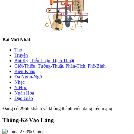
Bài Mới Nhất
Thơ
Truyện
Bút Ký, Tiểu Luận, Dịch Thuật
Giới-Thiệu, Tường-Thuật, Phân-Tích, Phê-Bình
Biên-Khảo
Đa Ngôn-Ngữ
Nhạc
Y-Học
Ngàn Hoa
Đạo Giáo
Đang có 2966 khách và không thành viên đang trên mạng
Thống-Kê Vào Làng
27.3%
China