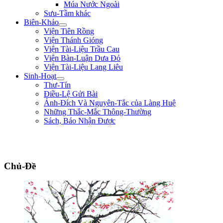
Múa Nước Ngoài
Sưu-Tầm khác
Biên-Khảo
Viện Tiên Rồng
Viện Thánh Gióng
Viện Tài-Liệu Trầu Cau
Viện Bàn-Luận Dưa Đỏ
Viện Tài-Liệu Lang Liêu
Sinh-Hoạt
Thư-Tín
Điều-Lệ Gửi Bài
Ảnh-Đích Và Nguyên-Tắc của Làng Huệ
Những Thắc-Mắc Thông-Thường
Sách, Báo Nhận Được
"Ta thà làm quỷ nước Nam, chứ không thèm làm vương đất Bắc." ** Trần
Bình Trọng **
Chủ-Đề