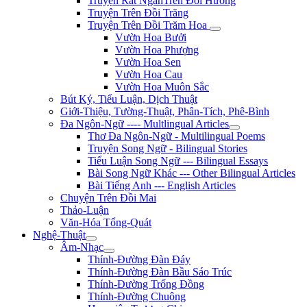
Truyện Rất NgắnTrên Đồi Hương
Truyện Trên Đồi Trăng
Truyện Trên Đồi Trăm Hoa
Vườn Hoa Bưởi
Vườn Hoa Phượng
Vườn Hoa Sen
Vườn Hoa Cau
Vườn Hoa Muôn Sắc
Bút Ký, Tiểu Luận, Dịch Thuật
Giới-Thiệu, Tường-Thuật, Phân-Tích, Phê-Bình
Đa Ngôn-Ngữ ---- Multlingual Articles
Thơ Đa Ngôn-Ngữ - Multilingual Poems
Truyện Song Ngữ - Bilingual Stories
Tiểu Luận Song Ngữ --- Bilingual Essays
Bài Song Ngữ Khác --- Other Bilingual Articles
Bài Tiếng Anh --- English Articles
Chuyện Trên Đồi Mai
Thảo-Luận
Văn-Hóa Tổng-Quát
Nghệ-Thuật
Âm-Nhạc
Thính-Đường Đàn Đáy
Thính-Đường Đàn Bầu Sáo Trúc
Thính-Đường Trống Đồng
Thính-Đường Chuông