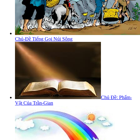
Chủ-Đề Tiếng Gọi Núi Sông
Chủ Đề: Phẩm-
Vật Của Trần-Gian