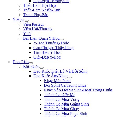
Học-viện Trương-Chi
Triển-Lãm Hội-Họa
Triển-Lãm Nhiếp-Ảnh
Tranh Phụ-Bản
Y-Học
Viện Pasteur
Viện Hải-Thượng
Y-Tế
Bài Liên-Quan Y-Học
Y-Học Thường-Thức
Câu Chuyện Thầy Lang
Tìm Hiểu Y-Hoc
Giải-Đáp Y-Học
Đạo Giáo
Kitô Giáo
Đạo Kitô: Triết-Lý Và Đời Sống
Đạo Kitô: Âm-Nhạc
Nhạc Mùa Noel
Đời Sống Ca Trong Chúa
Nhạc Vào Đời và Sinh-Hoạt Trong Chúa
Thánh Ca Đức Mẹ
Thánh Ca Mùa Vọng
Thánh Ca Mùa Giáng Sinh
Thánh Ca Mùa Chay
Thánh Ca Mùa Phục-Sinh