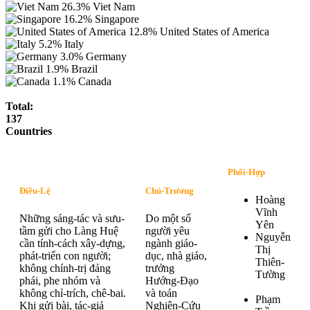
26.3%
Viet Nam
16.2%
Singapore
12.8%
United States of America
5.2%
Italy
3.0%
Germany
1.9%
Brazil
1.1%
Canada
Total:
137
Countries
Phối-Hợp
Điều-Lệ
Chủ-Trương
Hoàng
Vĩnh
Những sáng-tác và sưu-
Do một số
Yên
tầm gửi cho Làng Huệ
người yêu
Nguyễn
cần tính-cách xây-dựng,
ngành giáo-
Thị
phát-triển con người;
dục, nhà giáo,
Thiên-
không chính-trị đảng
trưởng
Tường
phái, phe nhóm và
Hướng-Đạo
không chỉ-trích, chê-bai.
và toán
Phạm
Khi gửi bài, tác-giả
Nghiên-Cứu