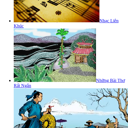
Nhạc Liên
Khúc
Những Bài Thơ
Rất Ngắn