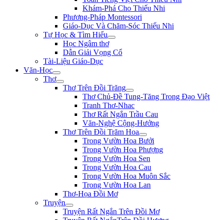
Khám-Phá Cho Thiếu Nhi
Phương-Pháp Montessori
Giáo-Dục Và Chăm-Sóc Thiếu Nhi
Tự Học & Tìm Hiểu
Học Ngâm thơ
Dẫn Giải Vọng Cổ
Tài-Liệu Giáo-Dục
Văn-Học
Thơ
Thơ Trên Đồi Trăng
Thơ Chủ-Đề Tung-Tăng Trong Đạo Việt
Tranh Thơ-Nhac
Thơ Rất Ngắn Trầu Cau
Văn-Nghệ Cộng-Hưởng
Thơ Trên Đồi Trăm Hoa
Trong Vườn Hoa Bưởi
Trong Vườn Hoa Phượng
Trong Vườn Hoa Sen
Trong Vườn Hoa Cau
Trong Vườn Hoa Muôn Sắc
Trong Vườn Hoa Lan
Thơ-Họa Đồi Mơ
Truyện
Truyện Rất Ngắn Trên Đồi Mơ