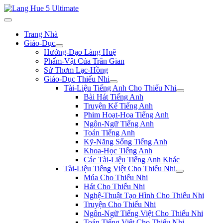
Trang Nhà
Giáo-Dục
Hướng-Đạo Làng Huệ
Phẩm-Vật Của Trân Gian
Sử Thơm Lạc-Hồng
Giáo-Dục Thiếu Nhi
Tài-Liệu Tiếng Anh Cho Thiếu Nhi
Bài Hát Tiếng Anh
Truyện Kể Tiếng Anh
Phim Hoạt-Họa Tiếng Anh
Ngôn-Ngữ Tiếng Anh
Toán Tiếng Anh
Kỹ-Năng Sống Tiếng Anh
Khoa-Học Tiếng Anh
Các Tài-Liệu Tiếng Anh Khác
Tài-Liệu Tiếng Việt Cho Thiếu Nhi
Múa Cho Thiếu Nhi
Hát Cho Thiếu Nhi
Nghệ-Thuật Tạo Hình Cho Thiếu Nhi
Truyện Cho Thiếu Nhi
Ngôn-Ngữ Tiếng Việt Cho Thiếu Nhi
Toán Tiếng Việt Cho Thiếu Nhi