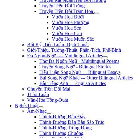
Truyện Rất NgắnTrên Đồi Hương
Truyện Trên Đồi Trăng
Truyện Trên Đồi Trăm Hoa
Vườn Hoa Bưởi
Vườn Hoa Phượng
Vườn Hoa Sen
Vườn Hoa Cau
Vườn Hoa Muôn Sắc
Bút Ký, Tiểu Luận, Dịch Thuật
Giới-Thiệu, Tường-Thuật, Phân-Tích, Phê-Bình
Đa Ngôn-Ngữ ---- Multlingual Articles
Thơ Đa Ngôn-Ngữ - Multilingual Poems
Truyện Song Ngữ - Bilingual Stories
Tiểu Luận Song Ngữ --- Bilingual Essays
Bài Song Ngữ Khác --- Other Bilingual Articles
Bài Tiếng Anh --- English Articles
Chuyện Trên Đồi Mai
Thảo-Luận
Văn-Hóa Tổng-Quát
Nghệ-Thuật
Âm-Nhạc
Thính-Đường Đàn Đáy
Thính-Đường Đàn Bầu Sáo Trúc
Thính-Đường Trống Đồng
Thính-Đường Chuông