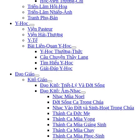
Học-viện Trương-Chi
Triển-Lãm Hội-Họa
Triển-Lãm Nhiếp-Ảnh
Tranh Phụ-Bản
Y-Học
Viện Pasteur
Viện Hải-Thượng
Y-Tế
Bài Liên-Quan Y-Học
Y-Học Thường-Thức
Câu Chuyện Thầy Lang
Tìm Hiểu Y-Hoc
Giải-Đáp Y-Học
Đạo Giáo
Kitô Giáo
Đạo Kitô: Triết-Lý Và Đời Sống
Đạo Kitô: Âm-Nhạc
Nhạc Mùa Noel
Đời Sống Ca Trong Chúa
Nhạc Vào Đời và Sinh-Hoạt Trong Chúa
Thánh Ca Đức Mẹ
Thánh Ca Mùa Vọng
Thánh Ca Mùa Giáng Sinh
Thánh Ca Mùa Chay
Thánh Ca Mùa Phục-Sinh