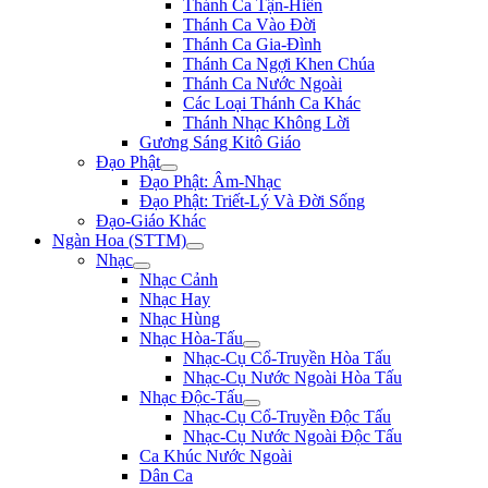
Thánh Ca Tận-Hiến
Thánh Ca Vào Đời
Thánh Ca Gia-Đình
Thánh Ca Ngợi Khen Chúa
Thánh Ca Nước Ngoài
Các Loại Thánh Ca Khác
Thánh Nhạc Không Lời
Gương Sáng Kitô Giáo
Đạo Phật
Đạo Phật: Âm-Nhạc
Đạo Phật: Triết-Lý Và Đời Sống
Đạo-Giáo Khác
Ngàn Hoa (STTM)
Nhạc
Nhạc Cảnh
Nhạc Hay
Nhạc Hùng
Nhạc Hòa-Tấu
Nhạc-Cụ Cổ-Truyền Hòa Tấu
Nhạc-Cụ Nước Ngoài Hòa Tấu
Nhạc Độc-Tấu
Nhạc-Cụ Cổ-Truyền Độc Tấu
Nhạc-Cụ Nước Ngoài Độc Tấu
Ca Khúc Nước Ngoài
Dân Ca