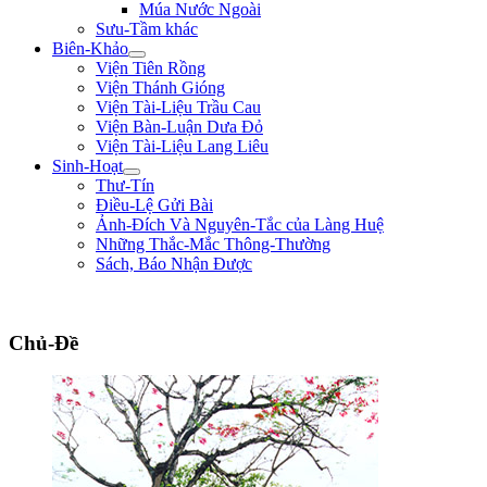
Múa Nước Ngoài
Sưu-Tầm khác
Biên-Khảo
Viện Tiên Rồng
Viện Thánh Gióng
Viện Tài-Liệu Trầu Cau
Viện Bàn-Luận Dưa Đỏ
Viện Tài-Liệu Lang Liêu
Sinh-Hoạt
Thư-Tín
Điều-Lệ Gửi Bài
Ảnh-Đích Và Nguyên-Tắc của Làng Huệ
Những Thắc-Mắc Thông-Thường
Sách, Báo Nhận Được
"Biết lỗi, không khó; đổi lỗi mới khó. Nói điều thiện không khó, làm điều thiệ
Chủ-Đề