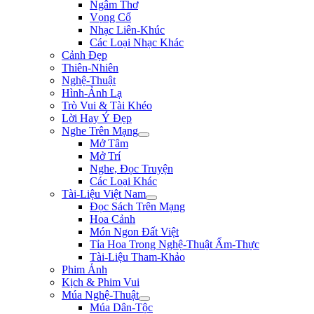
Ngâm Thơ
Vọng Cổ
Nhạc Liên-Khúc
Các Loại Nhạc Khác
Cảnh Đẹp
Thiên-Nhiên
Nghệ-Thuật
Hình-Ảnh Lạ
Trò Vui & Tài Khéo
Lời Hay Ý Đẹp
Nghe Trên Mạng
Mở Tâm
Mở Trí
Nghe, Đọc Truyện
Các Loại Khác
Tài-Liệu Việt Nam
Đọc Sách Trên Mạng
Hoa Cảnh
Món Ngon Đất Việt
Tỉa Hoa Trong Nghệ-Thuật Ẩm-Thực
Tài-Liệu Tham-Khảo
Phim Ảnh
Kịch & Phim Vui
Múa Nghệ-Thuật
Múa Dân-Tộc