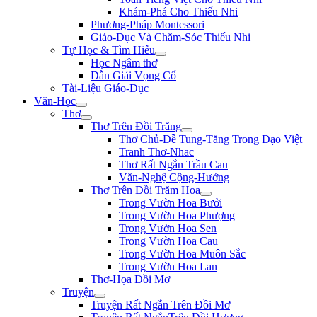
Khám-Phá Cho Thiếu Nhi
Phương-Pháp Montessori
Giáo-Dục Và Chăm-Sóc Thiếu Nhi
Tự Học & Tìm Hiểu
Học Ngâm thơ
Dẫn Giải Vọng Cổ
Tài-Liệu Giáo-Dục
Văn-Học
Thơ
Thơ Trên Đồi Trăng
Thơ Chủ-Đề Tung-Tăng Trong Đạo Việt
Tranh Thơ-Nhac
Thơ Rất Ngắn Trầu Cau
Văn-Nghệ Cộng-Hưởng
Thơ Trên Đồi Trăm Hoa
Trong Vườn Hoa Bưởi
Trong Vườn Hoa Phượng
Trong Vườn Hoa Sen
Trong Vườn Hoa Cau
Trong Vườn Hoa Muôn Sắc
Trong Vườn Hoa Lan
Thơ-Họa Đồi Mơ
Truyện
Truyện Rất Ngắn Trên Đồi Mơ