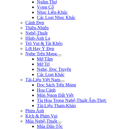
Ngâm Thơ
Vọng Cổ
Nhạc Liên-Khúc
Các Loại Nhạc Khác
Cảnh Đẹp
Thiên-Nhiên
Nghệ-Thuật
Hình-Ảnh Lạ
Trò Vui & Tài Khéo
Lời Hay Ý Đẹp
Nghe Trên Mạng
Mở Tâm
Mở Trí
Nghe, Đọc Truyện
Các Loại Khác
Tài-Liệu Việt Nam
Đọc Sách Trên Mạng
Hoa Cảnh
Món Ngon Đất Việt
Tỉa Hoa Trong Nghệ-Thuật Ẩm-Thực
Tài-Liệu Tham-Khảo
Phim Ảnh
Kịch & Phim Vui
Múa Nghệ-Thuật
Múa Dân-Tộc