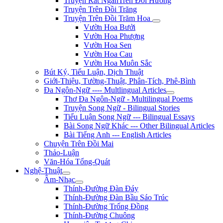
Truyện Rất NgắnTrên Đồi Hương
Truyện Trên Đồi Trăng
Truyện Trên Đồi Trăm Hoa
Vườn Hoa Bưởi
Vườn Hoa Phượng
Vườn Hoa Sen
Vườn Hoa Cau
Vườn Hoa Muôn Sắc
Bút Ký, Tiểu Luận, Dịch Thuật
Giới-Thiệu, Tường-Thuật, Phân-Tích, Phê-Bình
Đa Ngôn-Ngữ ---- Multlingual Articles
Thơ Đa Ngôn-Ngữ - Multilingual Poems
Truyện Song Ngữ - Bilingual Stories
Tiểu Luận Song Ngữ --- Bilingual Essays
Bài Song Ngữ Khác --- Other Bilingual Articles
Bài Tiếng Anh --- English Articles
Chuyện Trên Đồi Mai
Thảo-Luận
Văn-Hóa Tổng-Quát
Nghệ-Thuật
Âm-Nhạc
Thính-Đường Đàn Đáy
Thính-Đường Đàn Bầu Sáo Trúc
Thính-Đường Trống Đồng
Thính-Đường Chuông