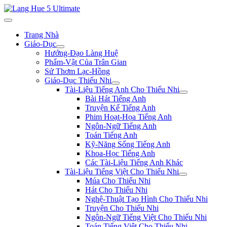
Trang Nhà
Giáo-Dục
Hướng-Đạo Làng Huệ
Phẩm-Vật Của Trân Gian
Sử Thơm Lạc-Hồng
Giáo-Dục Thiếu Nhi
Tài-Liệu Tiếng Anh Cho Thiếu Nhi
Bài Hát Tiếng Anh
Truyện Kể Tiếng Anh
Phim Hoạt-Họa Tiếng Anh
Ngôn-Ngữ Tiếng Anh
Toán Tiếng Anh
Kỹ-Năng Sống Tiếng Anh
Khoa-Học Tiếng Anh
Các Tài-Liệu Tiếng Anh Khác
Tài-Liệu Tiếng Việt Cho Thiếu Nhi
Múa Cho Thiếu Nhi
Hát Cho Thiếu Nhi
Nghệ-Thuật Tạo Hình Cho Thiếu Nhi
Truyện Cho Thiếu Nhi
Ngôn-Ngữ Tiếng Việt Cho Thiếu Nhi
Toán Tiếng Việt Cho Thiếu Nhi