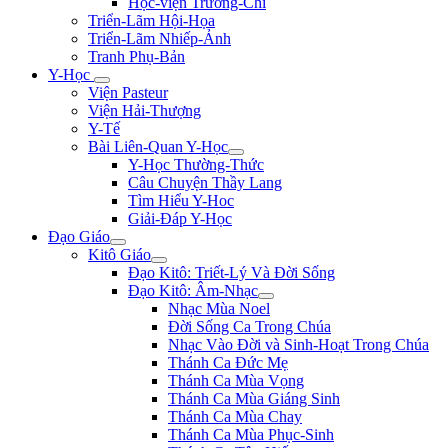
Học-viện Trương-Chi
Triển-Lãm Hội-Họa
Triển-Lãm Nhiếp-Ảnh
Tranh Phụ-Bản
Y-Học
Viện Pasteur
Viện Hải-Thượng
Y-Tế
Bài Liên-Quan Y-Học
Y-Học Thường-Thức
Câu Chuyện Thầy Lang
Tìm Hiểu Y-Hoc
Giải-Đáp Y-Học
Đạo Giáo
Kitô Giáo
Đạo Kitô: Triết-Lý Và Đời Sống
Đạo Kitô: Âm-Nhạc
Nhạc Mùa Noel
Đời Sống Ca Trong Chúa
Nhạc Vào Đời và Sinh-Hoạt Trong Chúa
Thánh Ca Đức Mẹ
Thánh Ca Mùa Vọng
Thánh Ca Mùa Giáng Sinh
Thánh Ca Mùa Chay
Thánh Ca Mùa Phục-Sinh