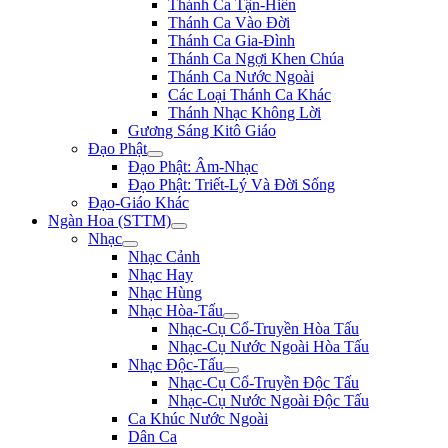
Thánh Ca Tận-Hiến
Thánh Ca Vào Đời
Thánh Ca Gia-Đình
Thánh Ca Ngợi Khen Chúa
Thánh Ca Nước Ngoài
Các Loại Thánh Ca Khác
Thánh Nhạc Không Lời
Gương Sáng Kitô Giáo
Đạo Phật
Đạo Phật: Âm-Nhạc
Đạo Phật: Triết-Lý Và Đời Sống
Đạo-Giáo Khác
Ngàn Hoa (STTM)
Nhạc
Nhạc Cảnh
Nhạc Hay
Nhạc Hùng
Nhạc Hòa-Tấu
Nhạc-Cụ Cổ-Truyền Hòa Tấu
Nhạc-Cụ Nước Ngoài Hòa Tấu
Nhạc Độc-Tấu
Nhạc-Cụ Cổ-Truyền Độc Tấu
Nhạc-Cụ Nước Ngoài Độc Tấu
Ca Khúc Nước Ngoài
Dân Ca