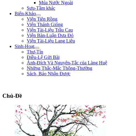
Múa Nước Ngoài
Sưu-Tầm khác
Biên-Khảo
Viện Tiên Rồng
Viện Thánh Gióng
Viện Tài-Liệu Trầu Cau
Viện Bàn-Luận Dưa Đỏ
Viện Tài-Liệu Lang Liêu
Sinh-Hoạt
Thư-Tín
Điều-Lệ Gửi Bài
Ảnh-Đích Và Nguyên-Tắc của Làng Huệ
Những Thắc-Mắc Thông-Thường
Sách, Báo Nhận Được
"Quân lính cốt hòa-thuận, không cốt đông; cốt tinh-nhuệ, không cốt nhiều. Ng
Chủ-Đề