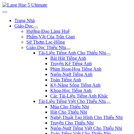
Trang Nhà
Giáo-Dục
Hướng-Đạo Làng Huệ
Phẩm-Vật Của Trân Gian
Sử Thơm Lạc-Hồng
Giáo-Dục Thiếu Nhi
Tài-Liệu Tiếng Anh Cho Thiếu Nhi
Bài Hát Tiếng Anh
Truyện Kể Tiếng Anh
Phim Hoạt-Họa Tiếng Anh
Ngôn-Ngữ Tiếng Anh
Toán Tiếng Anh
Kỹ-Năng Sống Tiếng Anh
Khoa-Học Tiếng Anh
Các Tài-Liệu Tiếng Anh Khác
Tài-Liệu Tiếng Việt Cho Thiếu Nhi
Múa Cho Thiếu Nhi
Hát Cho Thiếu Nhi
Nghệ-Thuật Tạo Hình Cho Thiếu Nhi
Truyện Cho Thiếu Nhi
Ngôn-Ngữ Tiếng Việt Cho Thiếu Nhi
Toán Tiếng Việt Cho Thiếu Nhi