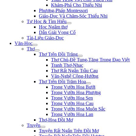
Khám-Phá Cho Thiếu Nhi
Phương-Pháp Montessori
Giáo-Dục Và Chăm-Sóc Thiếu Nhi
Tự Học & Tìm Hiểu
Học Ngâm thơ
Dẫn Giải Vọng Cổ
Tài-Liệu Giáo-Dục
Văn-Học
Thơ
Thơ Trên Đồi Trăng
Thơ Chủ-Đề Tung-Tăng Trong Đạo Việt
Tranh Thơ-Nhac
Thơ Rất Ngắn Trầu Cau
Văn-Nghệ Cộng-Hưởng
Thơ Trên Đồi Trăm Hoa
Trong Vườn Hoa Bưởi
Trong Vườn Hoa Phượng
Trong Vườn Hoa Sen
Trong Vườn Hoa Cau
Trong Vườn Hoa Muôn Sắc
Trong Vườn Hoa Lan
Thơ-Họa Đồi Mơ
Truyện
Truyện Rất Ngắn Trên Đồi Mơ