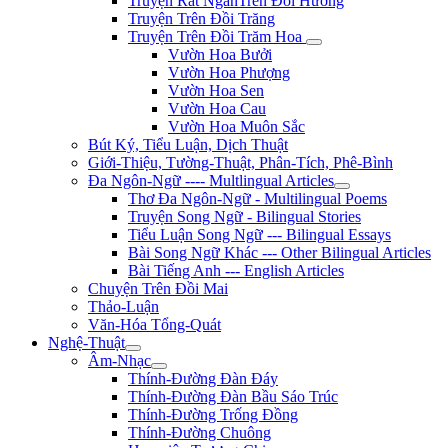
Truyện Rất NgắnTrên Đồi Hương
Truyện Trên Đồi Trăng
Truyện Trên Đồi Trăm Hoa
Vườn Hoa Bưởi
Vườn Hoa Phượng
Vườn Hoa Sen
Vườn Hoa Cau
Vườn Hoa Muôn Sắc
Bút Ký, Tiểu Luận, Dịch Thuật
Giới-Thiệu, Tường-Thuật, Phân-Tích, Phê-Bình
Đa Ngôn-Ngữ ---- Multlingual Articles
Thơ Đa Ngôn-Ngữ - Multilingual Poems
Truyện Song Ngữ - Bilingual Stories
Tiểu Luận Song Ngữ --- Bilingual Essays
Bài Song Ngữ Khác --- Other Bilingual Articles
Bài Tiếng Anh --- English Articles
Chuyện Trên Đồi Mai
Thảo-Luận
Văn-Hóa Tổng-Quát
Nghệ-Thuật
Âm-Nhạc
Thính-Đường Đàn Đáy
Thính-Đường Đàn Bầu Sáo Trúc
Thính-Đường Trống Đồng
Thính-Đường Chuông