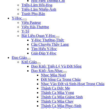
Học-viện Trương-Chi
Triển-Lãm Hội-Họa
Triển-Lãm Nhiếp-Ảnh
Tranh Phụ-Bản
Y-Học
Viện Pasteur
Viện Hải-Thượng
Y-Tế
Bài Liên-Quan Y-Học
Y-Học Thường-Thức
Câu Chuyện Thầy Lang
Tìm Hiểu Y-Hoc
Giải-Đáp Y-Học
Đạo Giáo
Kitô Giáo
Đạo Kitô: Triết-Lý Và Đời Sống
Đạo Kitô: Âm-Nhạc
Nhạc Mùa Noel
Đời Sống Ca Trong Chúa
Nhạc Vào Đời và Sinh-Hoạt Trong Chúa
Thánh Ca Đức Mẹ
Thánh Ca Mùa Vọng
Thánh Ca Mùa Giáng Sinh
Thánh Ca Mùa Chay
Thánh Ca Mùa Phục-Sinh