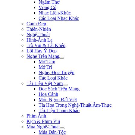
Ngâm Thơ
Vọng Cổ
Nhạc Liên-Khúc
Các Loại Nhạc Khác
Cảnh Đẹp
Thiên-Nhiên
Nghệ-Thuật
Hình-Ảnh Lạ
Trò Vui & Tài Khéo
Lời Hay Ý Đẹp
Nghe Trên Mạng
Mở Tâm
Mở Trí
Nghe, Đọc Truyện
Các Loại Khác
Tài-Liệu Việt Nam
Đọc Sách Trên Mạng
Hoa Cảnh
Món Ngon Đất Việt
Tỉa Hoa Trong Nghệ-Thuật Ẩm-Thực
Tài-Liệu Tham-Khảo
Phim Ảnh
Kịch & Phim Vui
Múa Nghệ-Thuật
Múa Dân-Tộc