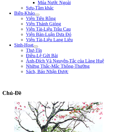
Múa Nước Ngoài
Sưu-Tầm khác
Biên-Khảo
Viện Tiên Rồng
Viện Thánh Gióng
Viện Tài-Liệu Trầu Cau
Viện Bàn-Luận Dưa Đỏ
Viện Tài-Liệu Lang Liêu
Sinh-Hoạt
Thư-Tín
Điều-Lệ Gửi Bài
Ảnh-Đích Và Nguyên-Tắc của Làng Huệ
Những Thắc-Mắc Thông-Thường
Sách, Báo Nhận Được
"Đường đi khó, không khó vì ngăn sông cách núi mà khó vì lòng người ngại nú
Chủ-Đề