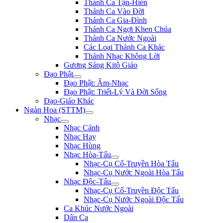
Thánh Ca Tận-Hiến
Thánh Ca Vào Đời
Thánh Ca Gia-Đình
Thánh Ca Ngợi Khen Chúa
Thánh Ca Nước Ngoài
Các Loại Thánh Ca Khác
Thánh Nhạc Không Lời
Gương Sáng Kitô Giáo
Đạo Phật
Đạo Phật: Âm-Nhạc
Đạo Phật: Triết-Lý Và Đời Sống
Đạo-Giáo Khác
Ngàn Hoa (STTM)
Nhạc
Nhạc Cảnh
Nhạc Hay
Nhạc Hùng
Nhạc Hòa-Tấu
Nhạc-Cụ Cổ-Truyền Hòa Tấu
Nhạc-Cụ Nước Ngoài Hòa Tấu
Nhạc Độc-Tấu
Nhạc-Cụ Cổ-Truyền Độc Tấu
Nhạc-Cụ Nước Ngoài Độc Tấu
Ca Khúc Nước Ngoài
Dân Ca