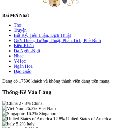
Bài Mới Nhất
Thơ
Truyện
Bút Ký, Tiểu Luận, Dịch Thuật
Giới-Thiệu, Tường-Thuật, Phân-Tích, Phê-Bình
Biên-Khảo
Đa Ngôn-Ngữ
Nhạc
Y-Học
Ngàn Hoa
Đạo Giáo
Đang có 17596 khách và không thành viên đang trên mạng
Thống-Kê Vào Làng
27.3%
China
26.3%
Viet Nam
16.2%
Singapore
12.8%
United States of America
5.2%
Italy