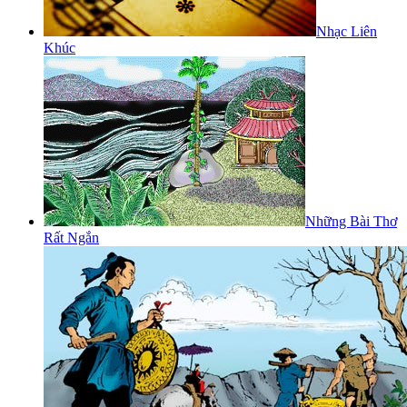
Nhạc Liên
Khúc
Những Bài Thơ
Rất Ngắn