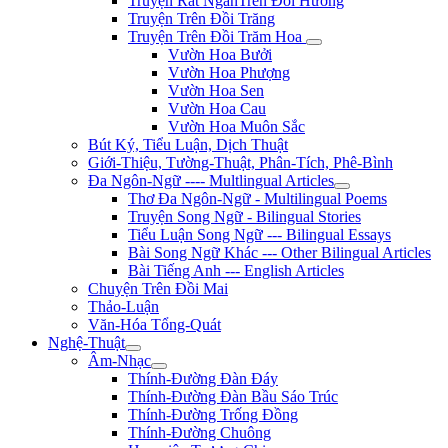
Truyện Rất NgắnTrên Đồi Hương
Truyện Trên Đồi Trăng
Truyện Trên Đồi Trăm Hoa
Vườn Hoa Bưởi
Vườn Hoa Phượng
Vườn Hoa Sen
Vườn Hoa Cau
Vườn Hoa Muôn Sắc
Bút Ký, Tiểu Luận, Dịch Thuật
Giới-Thiệu, Tường-Thuật, Phân-Tích, Phê-Bình
Đa Ngôn-Ngữ ---- Multlingual Articles
Thơ Đa Ngôn-Ngữ - Multilingual Poems
Truyện Song Ngữ - Bilingual Stories
Tiểu Luận Song Ngữ --- Bilingual Essays
Bài Song Ngữ Khác --- Other Bilingual Articles
Bài Tiếng Anh --- English Articles
Chuyện Trên Đồi Mai
Thảo-Luận
Văn-Hóa Tổng-Quát
Nghệ-Thuật
Âm-Nhạc
Thính-Đường Đàn Đáy
Thính-Đường Đàn Bầu Sáo Trúc
Thính-Đường Trống Đồng
Thính-Đường Chuông