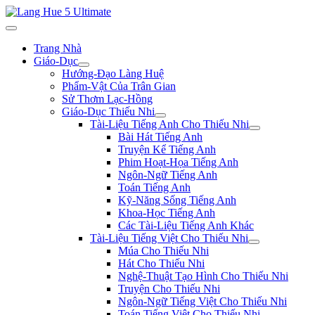
Trang Nhà
Giáo-Dục
Hướng-Đạo Làng Huệ
Phẩm-Vật Của Trân Gian
Sử Thơm Lạc-Hồng
Giáo-Dục Thiếu Nhi
Tài-Liệu Tiếng Anh Cho Thiếu Nhi
Bài Hát Tiếng Anh
Truyện Kể Tiếng Anh
Phim Hoạt-Họa Tiếng Anh
Ngôn-Ngữ Tiếng Anh
Toán Tiếng Anh
Kỹ-Năng Sống Tiếng Anh
Khoa-Học Tiếng Anh
Các Tài-Liệu Tiếng Anh Khác
Tài-Liệu Tiếng Việt Cho Thiếu Nhi
Múa Cho Thiếu Nhi
Hát Cho Thiếu Nhi
Nghệ-Thuật Tạo Hình Cho Thiếu Nhi
Truyện Cho Thiếu Nhi
Ngôn-Ngữ Tiếng Việt Cho Thiếu Nhi
Toán Tiếng Việt Cho Thiếu Nhi