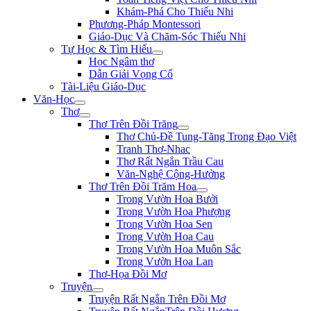
Khám-Phá Cho Thiếu Nhi
Phương-Pháp Montessori
Giáo-Dục Và Chăm-Sóc Thiếu Nhi
Tự Học & Tìm Hiểu
Học Ngâm thơ
Dẫn Giải Vọng Cổ
Tài-Liệu Giáo-Dục
Văn-Học
Thơ
Thơ Trên Đồi Trăng
Thơ Chủ-Đề Tung-Tăng Trong Đạo Việt
Tranh Thơ-Nhac
Thơ Rất Ngắn Trầu Cau
Văn-Nghệ Cộng-Hưởng
Thơ Trên Đồi Trăm Hoa
Trong Vườn Hoa Bưởi
Trong Vườn Hoa Phượng
Trong Vườn Hoa Sen
Trong Vườn Hoa Cau
Trong Vườn Hoa Muôn Sắc
Trong Vườn Hoa Lan
Thơ-Họa Đồi Mơ
Truyện
Truyện Rất Ngắn Trên Đồi Mơ