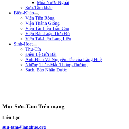
Múa Nước Ngoài
Sưu-Tầm khác
Biên-Khảo
Viện Tiên Rồng
Viện Thánh Gióng
Viện Tài-Liệu Trầu Cau
Viện Bàn-Luận Dưa Đỏ
Viện Tài-Liệu Lang Liêu
Sinh-Hoạt
Thư-Tín
Điều-Lệ Gửi Bài
Ảnh-Đích Và Nguyên-Tắc của Làng Huệ
Những Thắc-Mắc Thông-Thường
Sách, Báo Nhận Được
"Ta muốn cưỡi cơn gió mạnh, đạp làn sóng dữ, chém cá tràng-kình ở Biển
Đông, quét sạch bờ-cõi để cứu dân ra khỏi nơi đắm-đuối chứ không thèm bắt
chước người đời cúi đầu, cong lưng làm tỳ-thiếp cho người ta." ** Triệu Thị
Trinh **
Mục Sưu-Tầm Trên mạng
Liên Lạc
suu-tam@langhue.org