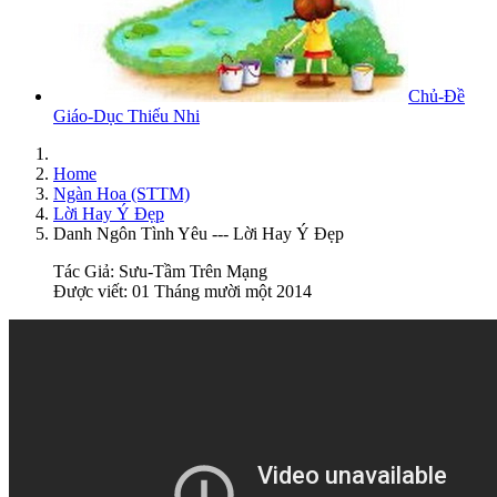
Chủ-Đề
Giáo-Dục Thiếu Nhi
Home
Ngàn Hoa (STTM)
Lời Hay Ý Đẹp
Danh Ngôn Tình Yêu --- Lời Hay Ý Đẹp
Tác Giả:
Sưu-Tầm Trên Mạng
Được viết: 01 Tháng mười một 2014