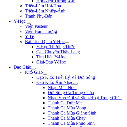
Học-viện Trương-Chi
Triển-Lãm Hội-Họa
Triển-Lãm Nhiếp-Ảnh
Tranh Phụ-Bản
Y-Học
Viện Pasteur
Viện Hải-Thượng
Y-Tế
Bài Liên-Quan Y-Học
Y-Học Thường-Thức
Câu Chuyện Thầy Lang
Tìm Hiểu Y-Hoc
Giải-Đáp Y-Học
Đạo Giáo
Kitô Giáo
Đạo Kitô: Triết-Lý Và Đời Sống
Đạo Kitô: Âm-Nhạc
Nhạc Mùa Noel
Đời Sống Ca Trong Chúa
Nhạc Vào Đời và Sinh-Hoạt Trong Chúa
Thánh Ca Đức Mẹ
Thánh Ca Mùa Vọng
Thánh Ca Mùa Giáng Sinh
Thánh Ca Mùa Chay
Thánh Ca Mùa Phục-Sinh