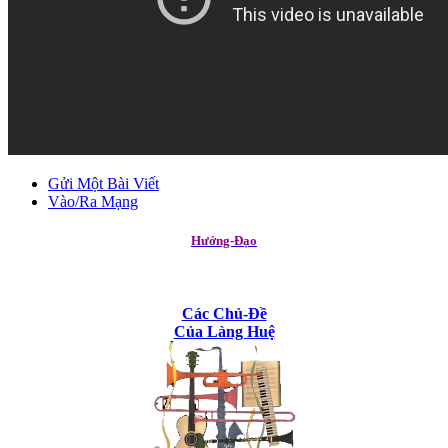
Gửi Một Bài Viết
Vào/Ra Mạng
Hướng-Đạo
Các Chủ-Đề
Của Làng Huệ