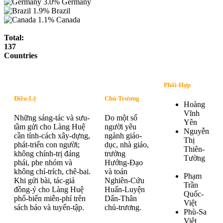
3.0%
Germany
1.9%
Brazil
1.1%
Canada
Total:
137
Countries
Phối-Hợp
Điều-Lệ
Chủ-Trương
Hoàng
Vĩnh
Những sáng-tác và sưu-
Do một số
Yên
tầm gửi cho Làng Huệ
người yêu
Nguyễn
cần tính-cách xây-dựng,
ngành giáo-
Thị
phát-triển con người;
dục, nhà giáo,
Thiên-
không chính-trị đảng
trưởng
Tường
phái, phe nhóm và
Hướng-Đạo
không chỉ-trích, chê-bai.
và toán
Phạm
Khi gửi bài, tác-giả
Nghiên-Cứu
Trần
đồng-ý cho Làng Huệ
Huấn-Luyện
Quốc-
phổ-biến miễn-phí trên
Dấn-Thân
Việt
sách báo và tuyển-tập.
chủ-trương.
Phù-Sa
Việt