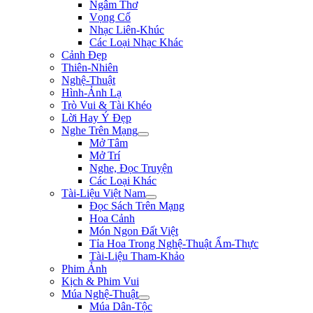
Ngâm Thơ
Vọng Cổ
Nhạc Liên-Khúc
Các Loại Nhạc Khác
Cảnh Đẹp
Thiên-Nhiên
Nghệ-Thuật
Hình-Ảnh Lạ
Trò Vui & Tài Khéo
Lời Hay Ý Đẹp
Nghe Trên Mạng
Mở Tâm
Mở Trí
Nghe, Đọc Truyện
Các Loại Khác
Tài-Liệu Việt Nam
Đọc Sách Trên Mạng
Hoa Cảnh
Món Ngon Đất Việt
Tỉa Hoa Trong Nghệ-Thuật Ẩm-Thực
Tài-Liệu Tham-Khảo
Phim Ảnh
Kịch & Phim Vui
Múa Nghệ-Thuật
Múa Dân-Tộc