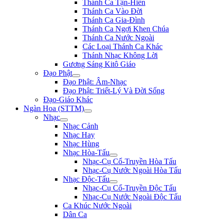
Thánh Ca Tận-Hiến
Thánh Ca Vào Đời
Thánh Ca Gia-Đình
Thánh Ca Ngợi Khen Chúa
Thánh Ca Nước Ngoài
Các Loại Thánh Ca Khác
Thánh Nhạc Không Lời
Gương Sáng Kitô Giáo
Đạo Phật
Đạo Phật: Âm-Nhạc
Đạo Phật: Triết-Lý Và Đời Sống
Đạo-Giáo Khác
Ngàn Hoa (STTM)
Nhạc
Nhạc Cảnh
Nhạc Hay
Nhạc Hùng
Nhạc Hòa-Tấu
Nhạc-Cụ Cổ-Truyền Hòa Tấu
Nhạc-Cụ Nước Ngoài Hòa Tấu
Nhạc Độc-Tấu
Nhạc-Cụ Cổ-Truyền Độc Tấu
Nhạc-Cụ Nước Ngoài Độc Tấu
Ca Khúc Nước Ngoài
Dân Ca