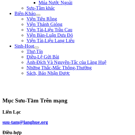
Múa Nước Ngoài
Sưu-Tầm khác
Biên-Khảo
Viện Tiên Rồng
Viện Thánh Gióng
Viện Tài-Liệu Trầu Cau
Viện Bàn-Luận Dưa Đỏ
Viện Tài-Liệu Lang Liêu
Sinh-Hoạt
Thư-Tín
Điều-Lệ Gửi Bài
Ảnh-Đích Và Nguyên-Tắc của Làng Huệ
Những Thắc-Mắc Thông-Thường
Sách, Báo Nhận Được
"Ta thà làm quỷ nước Nam, chứ không thèm làm vương đất Bắc." ** Trần
Bình Trọng **
Mục Sưu-Tầm Trên mạng
Liên Lạc
suu-tam@langhue.org
Điều-hợp