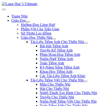
Trang Nhà
Giáo-Dục
Hướng-Đạo Làng Huệ
Phẩm-Vật Của Trân Gian
Sử Thơm Lạc-Hồng
Giáo-Dục Thiếu Nhi
Tài-Liệu Tiếng Anh Cho Thiếu Nhi
Bài Hát Tiếng Anh
Truyện Kể Tiếng Anh
Phim Hoạt-Họa Tiếng Anh
Ngôn-Ngữ Tiếng Anh
Toán Tiếng Anh
Kỹ-Năng Sống Tiếng Anh
Khoa-Học Tiếng Anh
Các Tài-Liệu Tiếng Anh Khác
Tài-Liệu Tiếng Việt Cho Thiếu Nhi
Múa Cho Thiếu Nhi
Hát Cho Thiếu Nhi
Nghệ-Thuật Tạo Hình Cho Thiếu Nhi
Truyện Cho Thiếu Nhi
Ngôn-Ngữ Tiếng Việt Cho Thiếu Nhi
Toán Tiếng Việt Cho Thiếu Nhi