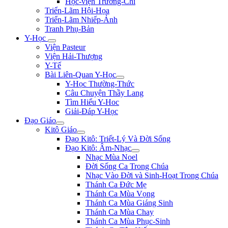
Học-viện Trương-Chi
Triển-Lãm Hội-Họa
Triển-Lãm Nhiếp-Ảnh
Tranh Phụ-Bản
Y-Học
Viện Pasteur
Viện Hải-Thượng
Y-Tế
Bài Liên-Quan Y-Học
Y-Học Thường-Thức
Câu Chuyện Thầy Lang
Tìm Hiểu Y-Hoc
Giải-Đáp Y-Học
Đạo Giáo
Kitô Giáo
Đạo Kitô: Triết-Lý Và Đời Sống
Đạo Kitô: Âm-Nhạc
Nhạc Mùa Noel
Đời Sống Ca Trong Chúa
Nhạc Vào Đời và Sinh-Hoạt Trong Chúa
Thánh Ca Đức Mẹ
Thánh Ca Mùa Vọng
Thánh Ca Mùa Giáng Sinh
Thánh Ca Mùa Chay
Thánh Ca Mùa Phục-Sinh