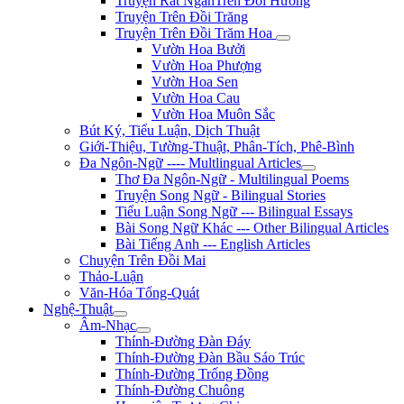
Truyện Rất NgắnTrên Đồi Hương
Truyện Trên Đồi Trăng
Truyện Trên Đồi Trăm Hoa
Vườn Hoa Bưởi
Vườn Hoa Phượng
Vườn Hoa Sen
Vườn Hoa Cau
Vườn Hoa Muôn Sắc
Bút Ký, Tiểu Luận, Dịch Thuật
Giới-Thiệu, Tường-Thuật, Phân-Tích, Phê-Bình
Đa Ngôn-Ngữ ---- Multlingual Articles
Thơ Đa Ngôn-Ngữ - Multilingual Poems
Truyện Song Ngữ - Bilingual Stories
Tiểu Luận Song Ngữ --- Bilingual Essays
Bài Song Ngữ Khác --- Other Bilingual Articles
Bài Tiếng Anh --- English Articles
Chuyện Trên Đồi Mai
Thảo-Luận
Văn-Hóa Tổng-Quát
Nghệ-Thuật
Âm-Nhạc
Thính-Đường Đàn Đáy
Thính-Đường Đàn Bầu Sáo Trúc
Thính-Đường Trống Đồng
Thính-Đường Chuông