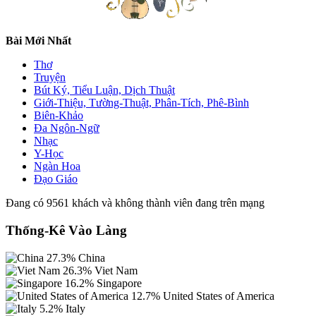
Bài Mới Nhất
Thơ
Truyện
Bút Ký, Tiểu Luận, Dịch Thuật
Giới-Thiệu, Tường-Thuật, Phân-Tích, Phê-Bình
Biên-Khảo
Đa Ngôn-Ngữ
Nhạc
Y-Học
Ngàn Hoa
Đạo Giáo
Đang có 9561 khách và không thành viên đang trên mạng
Thống-Kê Vào Làng
27.3%
China
26.3%
Viet Nam
16.2%
Singapore
12.7%
United States of America
5.2%
Italy