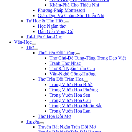
Khám-Phá Cho Thiếu Nhi
Phương-Pháp Montessori
Giáo-Dục Và Chăm-Sóc Thiếu Nhi
Tự Học & Tìm Hiểu
Học Ngâm thơ
Dẫn Giải Vọng Cổ
Tài-Liệu Giáo-Dục
Văn-Học
Thơ
Thơ Trên Đồi Trăng
Thơ Chủ-Đề Tung-Tăng Trong Đạo Việt
Tranh Thơ-Nhac
Thơ Rất Ngắn Trầu Cau
Văn-Nghệ Cộng-Hưởng
Thơ Trên Đồi Trăm Hoa
Trong Vườn Hoa Bưởi
Trong Vườn Hoa Phượng
Trong Vườn Hoa Sen
Trong Vườn Hoa Cau
Trong Vườn Hoa Muôn Sắc
Trong Vườn Hoa Lan
Thơ-Họa Đồi Mơ
Truyện
Truyện Rất Ngắn Trên Đồi Mơ