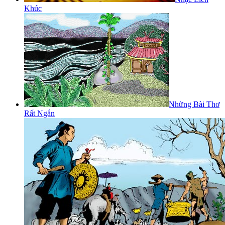
Khúc
Những Bài Thơ
Rất Ngắn