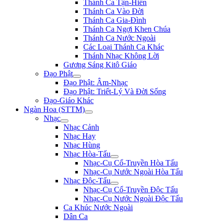
Thánh Ca Tận-Hiến
Thánh Ca Vào Đời
Thánh Ca Gia-Đình
Thánh Ca Ngợi Khen Chúa
Thánh Ca Nước Ngoài
Các Loại Thánh Ca Khác
Thánh Nhạc Không Lời
Gương Sáng Kitô Giáo
Đạo Phật
Đạo Phật: Âm-Nhạc
Đạo Phật: Triết-Lý Và Đời Sống
Đạo-Giáo Khác
Ngàn Hoa (STTM)
Nhạc
Nhạc Cảnh
Nhạc Hay
Nhạc Hùng
Nhạc Hòa-Tấu
Nhạc-Cụ Cổ-Truyền Hòa Tấu
Nhạc-Cụ Nước Ngoài Hòa Tấu
Nhạc Độc-Tấu
Nhạc-Cụ Cổ-Truyền Độc Tấu
Nhạc-Cụ Nước Ngoài Độc Tấu
Ca Khúc Nước Ngoài
Dân Ca