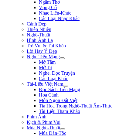
Ngâm Thơ
Vọng Cổ
Nhạc Liên-Khúc
Các Loại Nhạc Khác
Cảnh Đẹp
Thiên-Nhiên
Nghệ-Thuật
Hình-Ảnh Lạ
Trò Vui & Tài Khéo
Lời Hay Ý Đẹp
Nghe Trên Mạng
Mở Tâm
Mở Trí
Nghe, Đọc Truyện
Các Loại Khác
Tài-Liệu Việt Nam
Đọc Sách Trên Mạng
Hoa Cảnh
Món Ngon Đất Việt
Tỉa Hoa Trong Nghệ-Thuật Ẩm-Thực
Tài-Liệu Tham-Khảo
Phim Ảnh
Kịch & Phim Vui
Múa Nghệ-Thuật
Múa Dân-Tộc