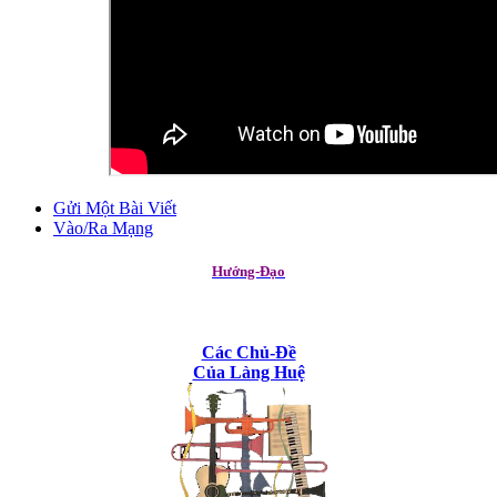
Gửi Một Bài Viết
Vào/Ra Mạng
Hướng-Đạo
Các Chủ-Đề
Của Làng Huệ