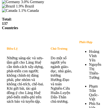
3.0%
Germany
1.9%
Brazil
1.1%
Canada
Total:
137
Countries
Phối-Hợp
Điều-Lệ
Chủ-Trương
Hoàng
Vĩnh
Những sáng-tác và sưu-
Do một số
Yên
tầm gửi cho Làng Huệ
người yêu
Nguyễn
cần tính-cách xây-dựng,
ngành giáo-
Thị
phát-triển con người;
dục, nhà giáo,
Thiên-
không chính-trị đảng
trưởng
Tường
phái, phe nhóm và
Hướng-Đạo
không chỉ-trích, chê-bai.
và toán
Phạm
Khi gửi bài, tác-giả
Nghiên-Cứu
Trần
đồng-ý cho Làng Huệ
Huấn-Luyện
Quốc-
phổ-biến miễn-phí trên
Dấn-Thân
Việt
sách báo và tuyển-tập.
chủ-trương.
Phù-Sa
Việt