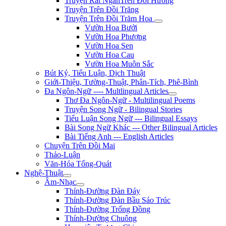
Truyện Rất NgắnTrên Đồi Hương
Truyện Trên Đồi Trăng
Truyện Trên Đồi Trăm Hoa
Vườn Hoa Bưởi
Vườn Hoa Phượng
Vườn Hoa Sen
Vườn Hoa Cau
Vườn Hoa Muôn Sắc
Bút Ký, Tiểu Luận, Dịch Thuật
Giới-Thiệu, Tường-Thuật, Phân-Tích, Phê-Bình
Đa Ngôn-Ngữ ---- Multlingual Articles
Thơ Đa Ngôn-Ngữ - Multilingual Poems
Truyện Song Ngữ - Bilingual Stories
Tiểu Luận Song Ngữ --- Bilingual Essays
Bài Song Ngữ Khác --- Other Bilingual Articles
Bài Tiếng Anh --- English Articles
Chuyện Trên Đồi Mai
Thảo-Luận
Văn-Hóa Tổng-Quát
Nghệ-Thuật
Âm-Nhạc
Thính-Đường Đàn Đáy
Thính-Đường Đàn Bầu Sáo Trúc
Thính-Đường Trống Đồng
Thính-Đường Chuông