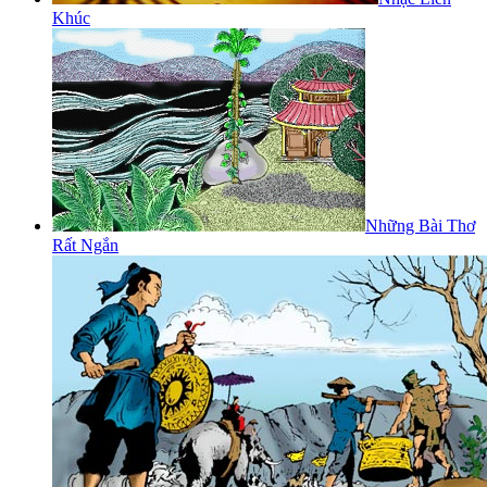
Khúc
Những Bài Thơ
Rất Ngắn