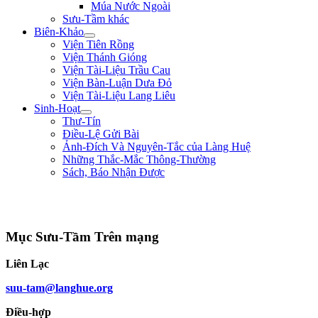
Múa Nước Ngoài
Sưu-Tầm khác
Biên-Khảo
Viện Tiên Rồng
Viện Thánh Gióng
Viện Tài-Liệu Trầu Cau
Viện Bàn-Luận Dưa Đỏ
Viện Tài-Liệu Lang Liêu
Sinh-Hoạt
Thư-Tín
Điều-Lệ Gửi Bài
Ảnh-Đích Và Nguyên-Tắc của Làng Huệ
Những Thắc-Mắc Thông-Thường
Sách, Báo Nhận Được
"Biết lỗi, không khó; đổi lỗi mới khó. Nói điều thiện không khó, làm điều
thiện mới khó." ** Hà Phủ - triều Lê Nhân Tôn **
Mục Sưu-Tầm Trên mạng
Liên Lạc
suu-tam@langhue.org
Điều-hợp