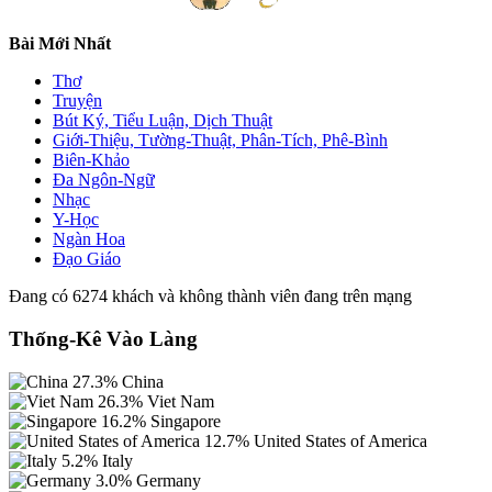
Bài Mới Nhất
Thơ
Truyện
Bút Ký, Tiểu Luận, Dịch Thuật
Giới-Thiệu, Tường-Thuật, Phân-Tích, Phê-Bình
Biên-Khảo
Đa Ngôn-Ngữ
Nhạc
Y-Học
Ngàn Hoa
Đạo Giáo
Đang có 6274 khách và không thành viên đang trên mạng
Thống-Kê Vào Làng
27.3%
China
26.3%
Viet Nam
16.2%
Singapore
12.7%
United States of America
5.2%
Italy
3.0%
Germany