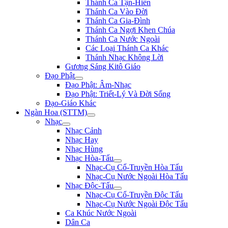
Thánh Ca Tận-Hiến
Thánh Ca Vào Đời
Thánh Ca Gia-Đình
Thánh Ca Ngợi Khen Chúa
Thánh Ca Nước Ngoài
Các Loại Thánh Ca Khác
Thánh Nhạc Không Lời
Gương Sáng Kitô Giáo
Đạo Phật
Đạo Phật: Âm-Nhạc
Đạo Phật: Triết-Lý Và Đời Sống
Đạo-Giáo Khác
Ngàn Hoa (STTM)
Nhạc
Nhạc Cảnh
Nhạc Hay
Nhạc Hùng
Nhạc Hòa-Tấu
Nhạc-Cụ Cổ-Truyền Hòa Tấu
Nhạc-Cụ Nước Ngoài Hòa Tấu
Nhạc Độc-Tấu
Nhạc-Cụ Cổ-Truyền Độc Tấu
Nhạc-Cụ Nước Ngoài Độc Tấu
Ca Khúc Nước Ngoài
Dân Ca