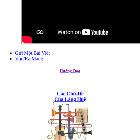
Gửi Một Bài Viết
Vào/Ra Mạng
Hướng-Đạo
Các Chủ-Đề
Của Làng Huệ