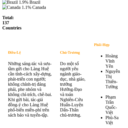
1.9%
Brazil
1.1%
Canada
Total:
137
Countries
Phối-Hợp
Điều-Lệ
Chủ-Trương
Hoàng
Vĩnh
Những sáng-tác và sưu-
Do một số
Yên
tầm gửi cho Làng Huệ
người yêu
Nguyễn
cần tính-cách xây-dựng,
ngành giáo-
Thị
phát-triển con người;
dục, nhà giáo,
Thiên-
không chính-trị đảng
trưởng
Tường
phái, phe nhóm và
Hướng-Đạo
không chỉ-trích, chê-bai.
và toán
Phạm
Khi gửi bài, tác-giả
Nghiên-Cứu
Trần
đồng-ý cho Làng Huệ
Huấn-Luyện
Quốc-
phổ-biến miễn-phí trên
Dấn-Thân
Việt
sách báo và tuyển-tập.
chủ-trương.
Phù-Sa
Việt