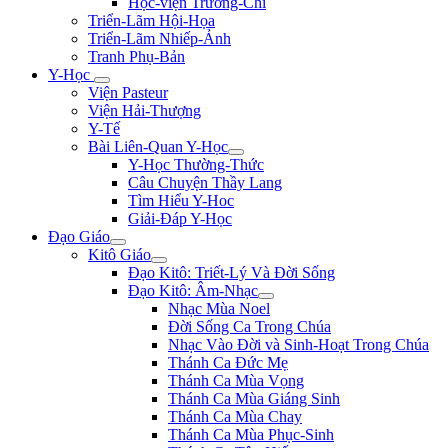
Học-viện Trương-Chi
Triển-Lãm Hội-Họa
Triển-Lãm Nhiếp-Ảnh
Tranh Phụ-Bản
Y-Học
Viện Pasteur
Viện Hải-Thượng
Y-Tế
Bài Liên-Quan Y-Học
Y-Học Thường-Thức
Câu Chuyện Thầy Lang
Tìm Hiểu Y-Hoc
Giải-Đáp Y-Học
Đạo Giáo
Kitô Giáo
Đạo Kitô: Triết-Lý Và Đời Sống
Đạo Kitô: Âm-Nhạc
Nhạc Mùa Noel
Đời Sống Ca Trong Chúa
Nhạc Vào Đời và Sinh-Hoạt Trong Chúa
Thánh Ca Đức Mẹ
Thánh Ca Mùa Vọng
Thánh Ca Mùa Giáng Sinh
Thánh Ca Mùa Chay
Thánh Ca Mùa Phục-Sinh