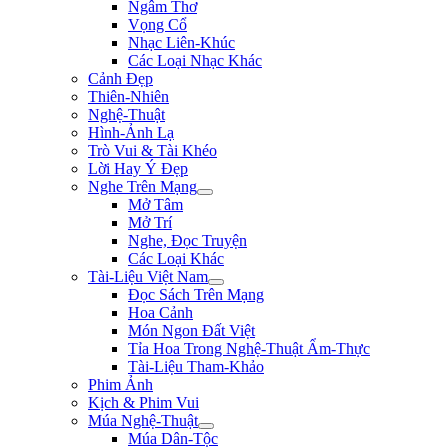
Ngâm Thơ
Vọng Cổ
Nhạc Liên-Khúc
Các Loại Nhạc Khác
Cảnh Đẹp
Thiên-Nhiên
Nghệ-Thuật
Hình-Ảnh Lạ
Trò Vui & Tài Khéo
Lời Hay Ý Đẹp
Nghe Trên Mạng
Mở Tâm
Mở Trí
Nghe, Đọc Truyện
Các Loại Khác
Tài-Liệu Việt Nam
Đọc Sách Trên Mạng
Hoa Cảnh
Món Ngon Đất Việt
Tỉa Hoa Trong Nghệ-Thuật Ẩm-Thực
Tài-Liệu Tham-Khảo
Phim Ảnh
Kịch & Phim Vui
Múa Nghệ-Thuật
Múa Dân-Tộc