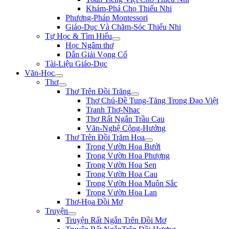
Khám-Phá Cho Thiếu Nhi
Phương-Pháp Montessori
Giáo-Dục Và Chăm-Sóc Thiếu Nhi
Tự Học & Tìm Hiểu
Học Ngâm thơ
Dẫn Giải Vọng Cổ
Tài-Liệu Giáo-Dục
Văn-Học
Thơ
Thơ Trên Đồi Trăng
Thơ Chủ-Đề Tung-Tăng Trong Đạo Việt
Tranh Thơ-Nhac
Thơ Rất Ngắn Trầu Cau
Văn-Nghệ Cộng-Hưởng
Thơ Trên Đồi Trăm Hoa
Trong Vườn Hoa Bưởi
Trong Vườn Hoa Phượng
Trong Vườn Hoa Sen
Trong Vườn Hoa Cau
Trong Vườn Hoa Muôn Sắc
Trong Vườn Hoa Lan
Thơ-Họa Đồi Mơ
Truyện
Truyện Rất Ngắn Trên Đồi Mơ