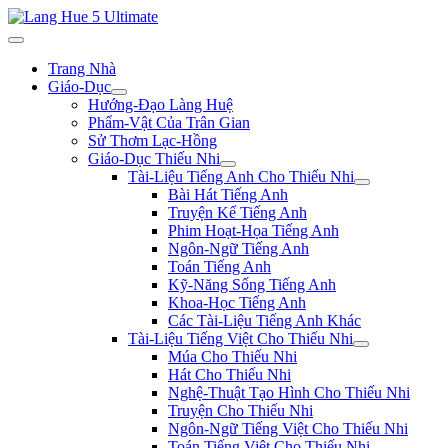
Trang Nhà
Giáo-Dục
Hướng-Đạo Làng Huệ
Phẩm-Vật Của Trân Gian
Sử Thơm Lạc-Hồng
Giáo-Dục Thiếu Nhi
Tài-Liệu Tiếng Anh Cho Thiếu Nhi
Bài Hát Tiếng Anh
Truyện Kể Tiếng Anh
Phim Hoạt-Họa Tiếng Anh
Ngôn-Ngữ Tiếng Anh
Toán Tiếng Anh
Kỹ-Năng Sống Tiếng Anh
Khoa-Học Tiếng Anh
Các Tài-Liệu Tiếng Anh Khác
Tài-Liệu Tiếng Việt Cho Thiếu Nhi
Múa Cho Thiếu Nhi
Hát Cho Thiếu Nhi
Nghệ-Thuật Tạo Hình Cho Thiếu Nhi
Truyện Cho Thiếu Nhi
Ngôn-Ngữ Tiếng Việt Cho Thiếu Nhi
Toán Tiếng Việt Cho Thiếu Nhi