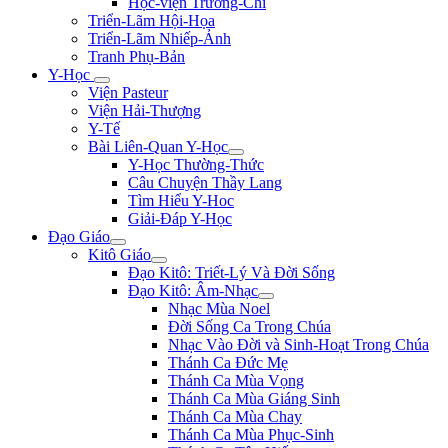
Học-viện Trương-Chi
Triển-Lãm Hội-Họa
Triển-Lãm Nhiếp-Ảnh
Tranh Phụ-Bản
Y-Học
Viện Pasteur
Viện Hải-Thượng
Y-Tế
Bài Liên-Quan Y-Học
Y-Học Thường-Thức
Câu Chuyện Thầy Lang
Tìm Hiểu Y-Hoc
Giải-Đáp Y-Học
Đạo Giáo
Kitô Giáo
Đạo Kitô: Triết-Lý Và Đời Sống
Đạo Kitô: Âm-Nhạc
Nhạc Mùa Noel
Đời Sống Ca Trong Chúa
Nhạc Vào Đời và Sinh-Hoạt Trong Chúa
Thánh Ca Đức Mẹ
Thánh Ca Mùa Vọng
Thánh Ca Mùa Giáng Sinh
Thánh Ca Mùa Chay
Thánh Ca Mùa Phục-Sinh