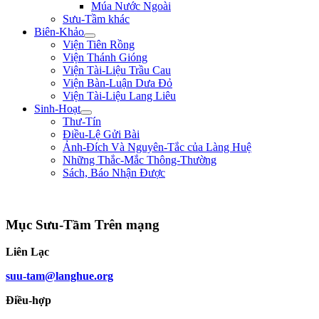
Múa Nước Ngoài
Sưu-Tầm khác
Biên-Khảo
Viện Tiên Rồng
Viện Thánh Gióng
Viện Tài-Liệu Trầu Cau
Viện Bàn-Luận Dưa Đỏ
Viện Tài-Liệu Lang Liêu
Sinh-Hoạt
Thư-Tín
Điều-Lệ Gửi Bài
Ảnh-Đích Và Nguyên-Tắc của Làng Huệ
Những Thắc-Mắc Thông-Thường
Sách, Báo Nhận Được
"Quân lính cốt hòa-thuận, không cốt đông; cốt tinh-nhuệ, không cốt nhiều. Ng
Mục Sưu-Tầm Trên mạng
Liên Lạc
suu-tam@langhue.org
Điều-hợp