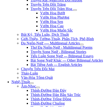
Truyện Rất NgắnTrên Đồi Hương
Truyện Trên Đồi Trăng
Truyện Trên Đồi Trăm Hoa
Vườn Hoa Bưởi
Vườn Hoa Phượng
Vườn Hoa Sen
Vườn Hoa Cau
Vườn Hoa Muôn Sắc
Bút Ký, Tiểu Luận, Dịch Thuật
Giới-Thiệu, Tường-Thuật, Phân-Tích, Phê-Bình
Đa Ngôn-Ngữ ---- Multlingual Articles
Thơ Đa Ngôn-Ngữ - Multilingual Poems
Truyện Song Ngữ - Bilingual Stories
Tiểu Luận Song Ngữ --- Bilingual Essays
Bài Song Ngữ Khác --- Other Bilingual Articles
Bài Tiếng Anh --- English Articles
Chuyện Trên Đồi Mai
Thảo-Luận
Văn-Hóa Tổng-Quát
Nghệ-Thuật
Âm-Nhạc
Thính-Đường Đàn Đáy
Thính-Đường Đàn Bầu Sáo Trúc
Thính-Đường Trống Đồng
Thính-Đường Chuông