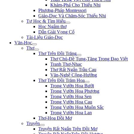
Khám-Phá Cho Thiếu Nhi
Phương-Pháp Montessori
Giáo-Dục Và Chăm-Sóc Thiếu Nhi
Tự Học & Tìm Hiểu
Học Ngâm thơ
Dẫn Giải Vọng Cổ
Tài-Liệu Giáo-Dục
Văn-Học
Thơ
Thơ Trên Đồi Trăng
Thơ Chủ-Đề Tung-Tăng Trong Đạo Việt
Tranh Thơ-Nhac
Thơ Rất Ngắn Trầu Cau
Văn-Nghệ Cộng-Hưởng
Thơ Trên Đồi Trăm Hoa
Trong Vườn Hoa Bưởi
Trong Vườn Hoa Phượng
Trong Vườn Hoa Sen
Trong Vườn Hoa Cau
Trong Vườn Hoa Muôn Sắc
Trong Vườn Hoa Lan
Thơ-Họa Đồi Mơ
Truyện
Truyện Rất Ngắn Trên Đồi Mơ