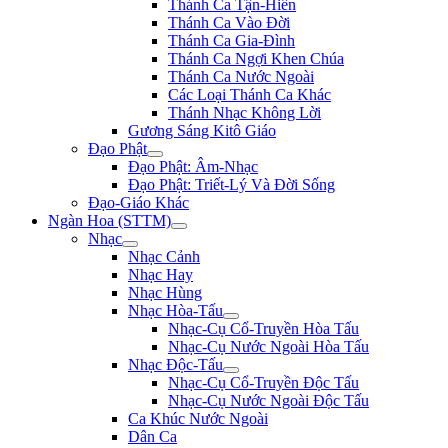
Thánh Ca Tận-Hiến
Thánh Ca Vào Đời
Thánh Ca Gia-Đình
Thánh Ca Ngợi Khen Chúa
Thánh Ca Nước Ngoài
Các Loại Thánh Ca Khác
Thánh Nhạc Không Lời
Gương Sáng Kitô Giáo
Đạo Phật
Đạo Phật: Âm-Nhạc
Đạo Phật: Triết-Lý Và Đời Sống
Đạo-Giáo Khác
Ngàn Hoa (STTM)
Nhạc
Nhạc Cảnh
Nhạc Hay
Nhạc Hùng
Nhạc Hòa-Tấu
Nhạc-Cụ Cổ-Truyền Hòa Tấu
Nhạc-Cụ Nước Ngoài Hòa Tấu
Nhạc Độc-Tấu
Nhạc-Cụ Cổ-Truyền Độc Tấu
Nhạc-Cụ Nước Ngoài Độc Tấu
Ca Khúc Nước Ngoài
Dân Ca