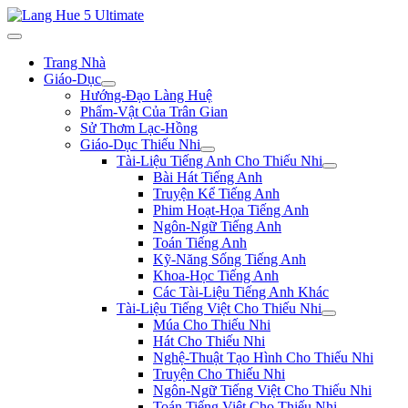
Trang Nhà
Giáo-Dục
Hướng-Đạo Làng Huệ
Phẩm-Vật Của Trân Gian
Sử Thơm Lạc-Hồng
Giáo-Dục Thiếu Nhi
Tài-Liệu Tiếng Anh Cho Thiếu Nhi
Bài Hát Tiếng Anh
Truyện Kể Tiếng Anh
Phim Hoạt-Họa Tiếng Anh
Ngôn-Ngữ Tiếng Anh
Toán Tiếng Anh
Kỹ-Năng Sống Tiếng Anh
Khoa-Học Tiếng Anh
Các Tài-Liệu Tiếng Anh Khác
Tài-Liệu Tiếng Việt Cho Thiếu Nhi
Múa Cho Thiếu Nhi
Hát Cho Thiếu Nhi
Nghệ-Thuật Tạo Hình Cho Thiếu Nhi
Truyện Cho Thiếu Nhi
Ngôn-Ngữ Tiếng Việt Cho Thiếu Nhi
Toán Tiếng Việt Cho Thiếu Nhi