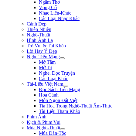
Ngâm Thơ
Vọng Cổ
Nhạc Liên-Khúc
Các Loại Nhạc Khác
Cảnh Đẹp
Thiên-Nhiên
Nghệ-Thuật
Hình-Ảnh Lạ
Trò Vui & Tài Khéo
Lời Hay Ý Đẹp
Nghe Trên Mạng
Mở Tâm
Mở Trí
Nghe, Đọc Truyện
Các Loại Khác
Tài-Liệu Việt Nam
Đọc Sách Trên Mạng
Hoa Cảnh
Món Ngon Đất Việt
Tỉa Hoa Trong Nghệ-Thuật Ẩm-Thực
Tài-Liệu Tham-Khảo
Phim Ảnh
Kịch & Phim Vui
Múa Nghệ-Thuật
Múa Dân-Tộc