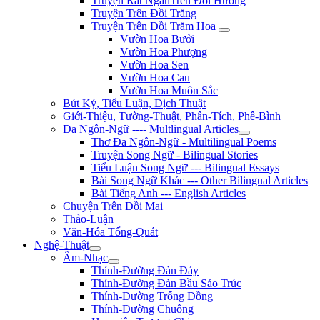
Truyện Rất NgắnTrên Đồi Hương
Truyện Trên Đồi Trăng
Truyện Trên Đồi Trăm Hoa
Vườn Hoa Bưởi
Vườn Hoa Phượng
Vườn Hoa Sen
Vườn Hoa Cau
Vườn Hoa Muôn Sắc
Bút Ký, Tiểu Luận, Dịch Thuật
Giới-Thiệu, Tường-Thuật, Phân-Tích, Phê-Bình
Đa Ngôn-Ngữ ---- Multlingual Articles
Thơ Đa Ngôn-Ngữ - Multilingual Poems
Truyện Song Ngữ - Bilingual Stories
Tiểu Luận Song Ngữ --- Bilingual Essays
Bài Song Ngữ Khác --- Other Bilingual Articles
Bài Tiếng Anh --- English Articles
Chuyện Trên Đồi Mai
Thảo-Luận
Văn-Hóa Tổng-Quát
Nghệ-Thuật
Âm-Nhạc
Thính-Đường Đàn Đáy
Thính-Đường Đàn Bầu Sáo Trúc
Thính-Đường Trống Đồng
Thính-Đường Chuông