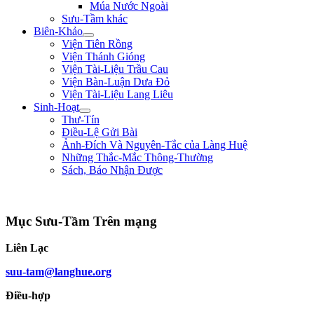
Múa Nước Ngoài
Sưu-Tầm khác
Biên-Khảo
Viện Tiên Rồng
Viện Thánh Gióng
Viện Tài-Liệu Trầu Cau
Viện Bàn-Luận Dưa Đỏ
Viện Tài-Liệu Lang Liêu
Sinh-Hoạt
Thư-Tín
Điều-Lệ Gửi Bài
Ảnh-Đích Và Nguyên-Tắc của Làng Huệ
Những Thắc-Mắc Thông-Thường
Sách, Báo Nhận Được
"Làm trai sinh ở trên đời, nên giúp nạn lớn, lập công to, để tiếng thơm muôn đờ
Mục Sưu-Tầm Trên mạng
Liên Lạc
suu-tam@langhue.org
Điều-hợp