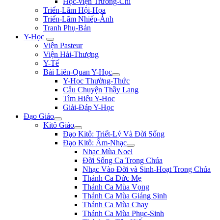
Học-viện Trương-Chi
Triển-Lãm Hội-Họa
Triển-Lãm Nhiếp-Ảnh
Tranh Phụ-Bản
Y-Học
Viện Pasteur
Viện Hải-Thượng
Y-Tế
Bài Liên-Quan Y-Học
Y-Học Thường-Thức
Câu Chuyện Thầy Lang
Tìm Hiểu Y-Hoc
Giải-Đáp Y-Học
Đạo Giáo
Kitô Giáo
Đạo Kitô: Triết-Lý Và Đời Sống
Đạo Kitô: Âm-Nhạc
Nhạc Mùa Noel
Đời Sống Ca Trong Chúa
Nhạc Vào Đời và Sinh-Hoạt Trong Chúa
Thánh Ca Đức Mẹ
Thánh Ca Mùa Vọng
Thánh Ca Mùa Giáng Sinh
Thánh Ca Mùa Chay
Thánh Ca Mùa Phục-Sinh