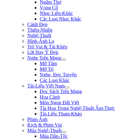
Ngâm Thơ
Vọng Cổ
Nhạc Liên-Khúc
Các Loại Nhạc Khác
Cảnh Đẹp
Thiên-Nhiên
Nghệ-Thuật
Hình-Ảnh Lạ
Trò Vui & Tài Khéo
Lời Hay Ý Đẹp
Nghe Trên Mạng
Mở Tâm
Mở Trí
Nghe, Đọc Truyện
Các Loại Khác
Tài-Liệu Việt Nam
Đọc Sách Trên Mạng
Hoa Cảnh
Món Ngon Đất Việt
Tỉa Hoa Trong Nghệ-Thuật Ẩm-Thực
Tài-Liệu Tham-Khảo
Phim Ảnh
Kịch & Phim Vui
Múa Nghệ-Thuật
Múa Dân-Tộc