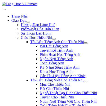
Trang Nhà
Giáo-Dục
Hướng-Đạo Làng Huệ
Phẩm-Vật Của Trân Gian
Sử Thơm Lạc-Hồng
Giáo-Dục Thiếu Nhi
Tài-Liệu Tiếng Anh Cho Thiếu Nhi
Bài Hát Tiếng Anh
Truyện Kể Tiếng Anh
Phim Hoạt-Họa Tiếng Anh
Ngôn-Ngữ Tiếng Anh
Toán Tiếng Anh
Kỹ-Năng Sống Tiếng Anh
Khoa-Học Tiếng Anh
Các Tài-Liệu Tiếng Anh Khác
Tài-Liệu Tiếng Việt Cho Thiếu Nhi
Múa Cho Thiếu Nhi
Hát Cho Thiếu Nhi
Nghệ-Thuật Tạo Hình Cho Thiếu Nhi
Truyện Cho Thiếu Nhi
Ngôn-Ngữ Tiếng Việt Cho Thiếu Nhi
Toán Tiếng Việt Cho Thiếu Nhi