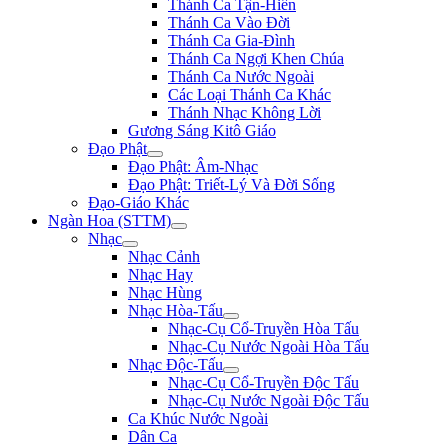
Thánh Ca Tận-Hiến
Thánh Ca Vào Đời
Thánh Ca Gia-Đình
Thánh Ca Ngợi Khen Chúa
Thánh Ca Nước Ngoài
Các Loại Thánh Ca Khác
Thánh Nhạc Không Lời
Gương Sáng Kitô Giáo
Đạo Phật
Đạo Phật: Âm-Nhạc
Đạo Phật: Triết-Lý Và Đời Sống
Đạo-Giáo Khác
Ngàn Hoa (STTM)
Nhạc
Nhạc Cảnh
Nhạc Hay
Nhạc Hùng
Nhạc Hòa-Tấu
Nhạc-Cụ Cổ-Truyền Hòa Tấu
Nhạc-Cụ Nước Ngoài Hòa Tấu
Nhạc Độc-Tấu
Nhạc-Cụ Cổ-Truyền Độc Tấu
Nhạc-Cụ Nước Ngoài Độc Tấu
Ca Khúc Nước Ngoài
Dân Ca