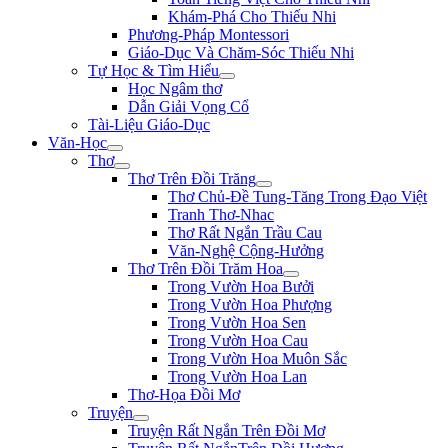
Khám-Phá Cho Thiếu Nhi
Phương-Pháp Montessori
Giáo-Dục Và Chăm-Sóc Thiếu Nhi
Tự Học & Tìm Hiểu
Học Ngâm thơ
Dẫn Giải Vọng Cổ
Tài-Liệu Giáo-Dục
Văn-Học
Thơ
Thơ Trên Đồi Trăng
Thơ Chủ-Đề Tung-Tăng Trong Đạo Việt
Tranh Thơ-Nhac
Thơ Rất Ngắn Trầu Cau
Văn-Nghệ Cộng-Hưởng
Thơ Trên Đồi Trăm Hoa
Trong Vườn Hoa Bưởi
Trong Vườn Hoa Phượng
Trong Vườn Hoa Sen
Trong Vườn Hoa Cau
Trong Vườn Hoa Muôn Sắc
Trong Vườn Hoa Lan
Thơ-Họa Đồi Mơ
Truyện
Truyện Rất Ngắn Trên Đồi Mơ