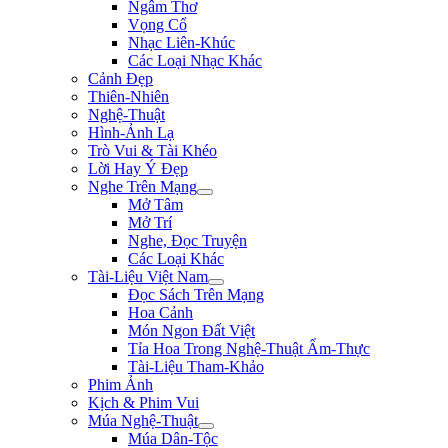
Ngâm Thơ
Vọng Cổ
Nhạc Liên-Khúc
Các Loại Nhạc Khác
Cảnh Đẹp
Thiên-Nhiên
Nghệ-Thuật
Hình-Ảnh Lạ
Trò Vui & Tài Khéo
Lời Hay Ý Đẹp
Nghe Trên Mạng
Mở Tâm
Mở Trí
Nghe, Đọc Truyện
Các Loại Khác
Tài-Liệu Việt Nam
Đọc Sách Trên Mạng
Hoa Cảnh
Món Ngon Đất Việt
Tỉa Hoa Trong Nghệ-Thuật Ẩm-Thực
Tài-Liệu Tham-Khảo
Phim Ảnh
Kịch & Phim Vui
Múa Nghệ-Thuật
Múa Dân-Tộc