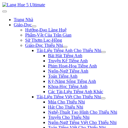
Trang Nhà
Giáo-Dục
Hướng-Đạo Làng Huệ
Phẩm-Vật Của Trân Gian
Sử Thơm Lạc-Hồng
Giáo-Dục Thiếu Nhi
Tài-Liệu Tiếng Anh Cho Thiếu Nhi
Bài Hát Tiếng Anh
Truyện Kể Tiếng Anh
Phim Hoạt-Họa Tiếng Anh
Ngôn-Ngữ Tiếng Anh
Toán Tiếng Anh
Kỹ-Năng Sống Tiếng Anh
Khoa-Học Tiếng Anh
Các Tài-Liệu Tiếng Anh Khác
Tài-Liệu Tiếng Việt Cho Thiếu Nhi
Múa Cho Thiếu Nhi
Hát Cho Thiếu Nhi
Nghệ-Thuật Tạo Hình Cho Thiếu Nhi
Truyện Cho Thiếu Nhi
Ngôn-Ngữ Tiếng Việt Cho Thiếu Nhi
Toán Tiếng Việt Cho Thiếu Nhi