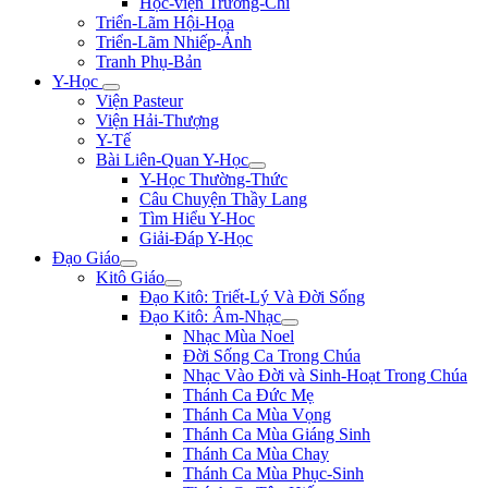
Học-viện Trương-Chi
Triển-Lãm Hội-Họa
Triển-Lãm Nhiếp-Ảnh
Tranh Phụ-Bản
Y-Học
Viện Pasteur
Viện Hải-Thượng
Y-Tế
Bài Liên-Quan Y-Học
Y-Học Thường-Thức
Câu Chuyện Thầy Lang
Tìm Hiểu Y-Hoc
Giải-Đáp Y-Học
Đạo Giáo
Kitô Giáo
Đạo Kitô: Triết-Lý Và Đời Sống
Đạo Kitô: Âm-Nhạc
Nhạc Mùa Noel
Đời Sống Ca Trong Chúa
Nhạc Vào Đời và Sinh-Hoạt Trong Chúa
Thánh Ca Đức Mẹ
Thánh Ca Mùa Vọng
Thánh Ca Mùa Giáng Sinh
Thánh Ca Mùa Chay
Thánh Ca Mùa Phục-Sinh