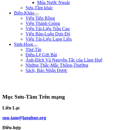
Múa Nước Ngoài
Sưu-Tầm khác
Biên-Khảo
Viện Tiên Rồng
Viện Thánh Gióng
Viện Tài-Liệu Trầu Cau
Viện Bàn-Luận Dưa Đỏ
Viện Tài-Liệu Lang Liêu
Sinh-Hoạt
Thư-Tín
Điều-Lệ Gửi Bài
Ảnh-Đích Và Nguyên-Tắc của Làng Huệ
Những Thắc-Mắc Thông-Thường
Sách, Báo Nhận Được
"Tôi là một người trong tay không lấy một tấc sắt, trên mặt đất không có chỗ n
cứ hăng-hái đi tới. Tôi vẫn muốn đổ máu ra mua Tự-Do." ** Phan Bội Châu **
Mục Sưu-Tầm Trên mạng
Liên Lạc
suu-tam@langhue.org
Điều-hợp