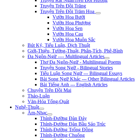
Truyện Rất NgắnTrên Đồi Hương
Truyện Trên Đồi Trăng
Truyện Trên Đồi Trăm Hoa
Vườn Hoa Bưởi
Vườn Hoa Phượng
Vườn Hoa Sen
Vườn Hoa Cau
Vườn Hoa Muôn Sắc
Bút Ký, Tiểu Luận, Dịch Thuật
Giới-Thiệu, Tường-Thuật, Phân-Tích, Phê-Bình
Đa Ngôn-Ngữ ---- Multlingual Articles
Thơ Đa Ngôn-Ngữ - Multilingual Poems
Truyện Song Ngữ - Bilingual Stories
Tiểu Luận Song Ngữ --- Bilingual Essays
Bài Song Ngữ Khác --- Other Bilingual Articles
Bài Tiếng Anh --- English Articles
Chuyện Trên Đồi Mai
Thảo-Luận
Văn-Hóa Tổng-Quát
Nghệ-Thuật
Âm-Nhạc
Thính-Đường Đàn Đáy
Thính-Đường Đàn Bầu Sáo Trúc
Thính-Đường Trống Đồng
Thính-Đường Chuông