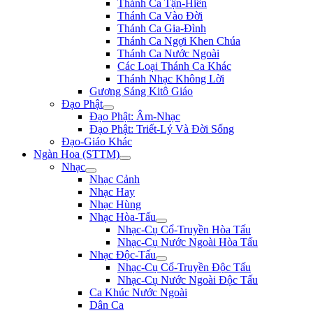
Thánh Ca Tận-Hiến
Thánh Ca Vào Đời
Thánh Ca Gia-Đình
Thánh Ca Ngợi Khen Chúa
Thánh Ca Nước Ngoài
Các Loại Thánh Ca Khác
Thánh Nhạc Không Lời
Gương Sáng Kitô Giáo
Đạo Phật
Đạo Phật: Âm-Nhạc
Đạo Phật: Triết-Lý Và Đời Sống
Đạo-Giáo Khác
Ngàn Hoa (STTM)
Nhạc
Nhạc Cảnh
Nhạc Hay
Nhạc Hùng
Nhạc Hòa-Tấu
Nhạc-Cụ Cổ-Truyền Hòa Tấu
Nhạc-Cụ Nước Ngoài Hòa Tấu
Nhạc Độc-Tấu
Nhạc-Cụ Cổ-Truyền Độc Tấu
Nhạc-Cụ Nước Ngoài Độc Tấu
Ca Khúc Nước Ngoài
Dân Ca