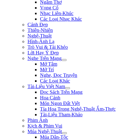
Ngâm Thơ
Vọng Cổ
Nhạc Liên-Khúc
Các Loại Nhạc Khác
Cảnh Đẹp
Thiên-Nhiên
Nghệ-Thuật
Hình-Ảnh Lạ
Trò Vui & Tài Khéo
Lời Hay Ý Đẹp
Nghe Trên Mạng
Mở Tâm
Mở Trí
Nghe, Đọc Truyện
Các Loại Khác
Tài-Liệu Việt Nam
Đọc Sách Trên Mạng
Hoa Cảnh
Món Ngon Đất Việt
Tỉa Hoa Trong Nghệ-Thuật Ẩm-Thực
Tài-Liệu Tham-Khảo
Phim Ảnh
Kịch & Phim Vui
Múa Nghệ-Thuật
Múa Dân-Tộc