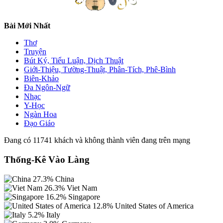
Bài Mới Nhất
Thơ
Truyện
Bút Ký, Tiểu Luận, Dịch Thuật
Giới-Thiệu, Tường-Thuật, Phân-Tích, Phê-Bình
Biên-Khảo
Đa Ngôn-Ngữ
Nhạc
Y-Học
Ngàn Hoa
Đạo Giáo
Đang có 11741 khách và không thành viên đang trên mạng
Thống-Kê Vào Làng
27.3%
China
26.3%
Viet Nam
16.2%
Singapore
12.8%
United States of America
5.2%
Italy