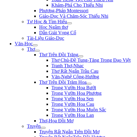
Khám-Phá Cho Thiếu Nhi
Phương-Pháp Montessori
Giáo-Dục Và Chăm-Sóc Thiếu Nhi
Tự Học & Tìm Hiểu
Học Ngâm thơ
Dẫn Giải Vọng Cổ
Tài-Liệu Giáo-Dục
Văn-Học
Thơ
Thơ Trên Đồi Trăng
Thơ Chủ-Đề Tung-Tăng Trong Đạo Việt
Tranh Thơ-Nhac
Thơ Rất Ngắn Trầu Cau
Văn-Nghệ Cộng-Hưởng
Thơ Trên Đồi Trăm Hoa
Trong Vườn Hoa Bưởi
Trong Vườn Hoa Phượng
Trong Vườn Hoa Sen
Trong Vườn Hoa Cau
Trong Vườn Hoa Muôn Sắc
Trong Vườn Hoa Lan
Thơ-Họa Đồi Mơ
Truyện
Truyện Rất Ngắn Trên Đồi Mơ