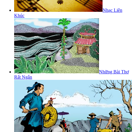
Nhạc Liên
Khúc
Những Bài Thơ
Rất Ngắn