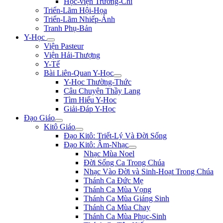
Học-viện Trương-Chi
Triển-Lãm Hội-Họa
Triển-Lãm Nhiếp-Ảnh
Tranh Phụ-Bản
Y-Học
Viện Pasteur
Viện Hải-Thượng
Y-Tế
Bài Liên-Quan Y-Học
Y-Học Thường-Thức
Câu Chuyện Thầy Lang
Tìm Hiểu Y-Hoc
Giải-Đáp Y-Học
Đạo Giáo
Kitô Giáo
Đạo Kitô: Triết-Lý Và Đời Sống
Đạo Kitô: Âm-Nhạc
Nhạc Mùa Noel
Đời Sống Ca Trong Chúa
Nhạc Vào Đời và Sinh-Hoạt Trong Chúa
Thánh Ca Đức Mẹ
Thánh Ca Mùa Vọng
Thánh Ca Mùa Giáng Sinh
Thánh Ca Mùa Chay
Thánh Ca Mùa Phục-Sinh