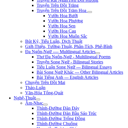
Truyện Rất NgắnTrên Đồi Hương
Truyện Trên Đồi Trăng
Truyện Trên Đồi Trăm Hoa
Vườn Hoa Bưởi
Vườn Hoa Phượng
Vườn Hoa Sen
Vườn Hoa Cau
Vườn Hoa Muôn Sắc
Bút Ký, Tiểu Luận, Dịch Thuật
Giới-Thiệu, Tường-Thuật, Phân-Tích, Phê-Bình
Đa Ngôn-Ngữ ---- Multlingual Articles
Thơ Đa Ngôn-Ngữ - Multilingual Poems
Truyện Song Ngữ - Bilingual Stories
Tiểu Luận Song Ngữ --- Bilingual Essays
Bài Song Ngữ Khác --- Other Bilingual Articles
Bài Tiếng Anh --- English Articles
Chuyện Trên Đồi Mai
Thảo-Luận
Văn-Hóa Tổng-Quát
Nghệ-Thuật
Âm-Nhạc
Thính-Đường Đàn Đáy
Thính-Đường Đàn Bầu Sáo Trúc
Thính-Đường Trống Đồng
Thính-Đường Chuông