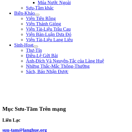
Múa Nước Ngoài
Sưu-Tầm khác
Biên-Khảo
Viện Tiên Rồng
Viện Thánh Gióng
Viện Tài-Liệu Trầu Cau
Viện Bàn-Luận Dưa Đỏ
Viện Tài-Liệu Lang Liêu
Sinh-Hoạt
Thư-Tín
Điều-Lệ Gửi Bài
Ảnh-Đích Và Nguyên-Tắc của Làng Huệ
Những Thắc-Mắc Thông-Thường
Sách, Báo Nhận Được
"Ta muốn cưỡi cơn gió mạnh, đạp làn sóng dữ, chém cá tràng-kình ở Biển
Đông, quét sạch bờ-cõi để cứu dân ra khỏi nơi đắm-đuối chứ không thèm bắt
chước người đời cúi đầu, cong lưng làm tỳ-thiếp cho người ta." ** Triệu Thị
Trinh **
Mục Sưu-Tầm Trên mạng
Liên Lạc
suu-tam@langhue.org