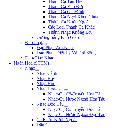
Thánh Ca Tận-Hiến
Thánh Ca Vào Đời
Thánh Ca Gia-Đình
Thánh Ca Ngợi Khen Chúa
Thánh Ca Nước Ngoài
Các Loại Thánh Ca Khác
Thánh Nhạc Không Lời
Gương Sáng Kitô Giáo
Đạo Phật
Đạo Phật: Âm-Nhạc
Đạo Phật: Triết-Lý Và Đời Sống
Đạo-Giáo Khác
Ngàn Hoa (STTM)
Nhạc
Nhạc Cảnh
Nhạc Hay
Nhạc Hùng
Nhạc Hòa-Tấu
Nhạc-Cụ Cổ-Truyền Hòa Tấu
Nhạc-Cụ Nước Ngoài Hòa Tấu
Nhạc Độc-Tấu
Nhạc-Cụ Cổ-Truyền Độc Tấu
Nhạc-Cụ Nước Ngoài Độc Tấu
Ca Khúc Nước Ngoài
Dân Ca