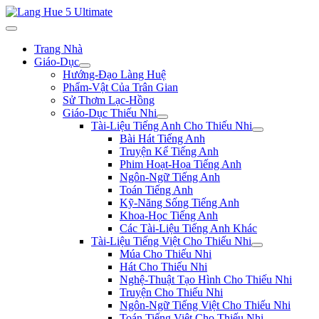
Trang Nhà
Giáo-Dục
Hướng-Đạo Làng Huệ
Phẩm-Vật Của Trân Gian
Sử Thơm Lạc-Hồng
Giáo-Dục Thiếu Nhi
Tài-Liệu Tiếng Anh Cho Thiếu Nhi
Bài Hát Tiếng Anh
Truyện Kể Tiếng Anh
Phim Hoạt-Họa Tiếng Anh
Ngôn-Ngữ Tiếng Anh
Toán Tiếng Anh
Kỹ-Năng Sống Tiếng Anh
Khoa-Học Tiếng Anh
Các Tài-Liệu Tiếng Anh Khác
Tài-Liệu Tiếng Việt Cho Thiếu Nhi
Múa Cho Thiếu Nhi
Hát Cho Thiếu Nhi
Nghệ-Thuật Tạo Hình Cho Thiếu Nhi
Truyện Cho Thiếu Nhi
Ngôn-Ngữ Tiếng Việt Cho Thiếu Nhi
Toán Tiếng Việt Cho Thiếu Nhi