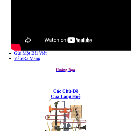
Gửi Một Bài Viết
Vào/Ra Mạng
Hướng-Đạo
Các Chủ-Đề
Của Làng Huệ