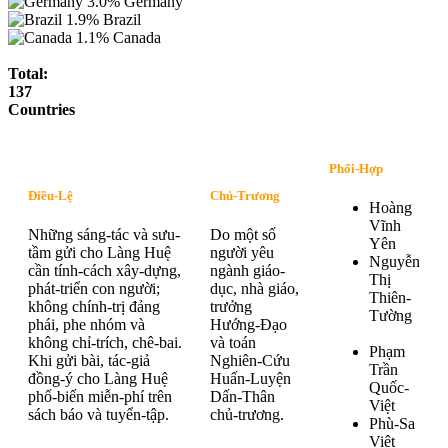
3.0%
Germany
1.9%
Brazil
1.1%
Canada
Total:
137
Countries
Phối-Hợp
Điều-Lệ
Chủ-Trương
Hoàng
Vĩnh
Những sáng-tác và sưu-
Do một số
Yên
tầm gửi cho Làng Huệ
người yêu
Nguyễn
cần tính-cách xây-dựng,
ngành giáo-
Thị
phát-triển con người;
dục, nhà giáo,
Thiên-
không chính-trị đảng
trưởng
Tường
phái, phe nhóm và
Hướng-Đạo
không chỉ-trích, chê-bai.
và toán
Phạm
Khi gửi bài, tác-giả
Nghiên-Cứu
Trần
đồng-ý cho Làng Huệ
Huấn-Luyện
Quốc-
phổ-biến miễn-phí trên
Dấn-Thân
Việt
sách báo và tuyển-tập.
chủ-trương.
Phù-Sa
Việt