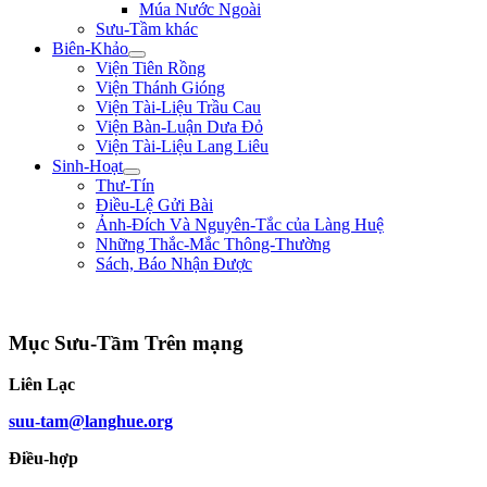
Múa Nước Ngoài
Sưu-Tầm khác
Biên-Khảo
Viện Tiên Rồng
Viện Thánh Gióng
Viện Tài-Liệu Trầu Cau
Viện Bàn-Luận Dưa Đỏ
Viện Tài-Liệu Lang Liêu
Sinh-Hoạt
Thư-Tín
Điều-Lệ Gửi Bài
Ảnh-Đích Và Nguyên-Tắc của Làng Huệ
Những Thắc-Mắc Thông-Thường
Sách, Báo Nhận Được
"Con nhà tướng không được khiếp nhược trước quân thù." ** Bùi Thị Xuân **
Mục Sưu-Tầm Trên mạng
Liên Lạc
suu-tam@langhue.org
Điều-hợp