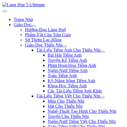
Trang Nhà
Giáo-Dục
Hướng-Đạo Làng Huệ
Phẩm-Vật Của Trân Gian
Sử Thơm Lạc-Hồng
Giáo-Dục Thiếu Nhi
Tài-Liệu Tiếng Anh Cho Thiếu Nhi
Bài Hát Tiếng Anh
Truyện Kể Tiếng Anh
Phim Hoạt-Họa Tiếng Anh
Ngôn-Ngữ Tiếng Anh
Toán Tiếng Anh
Kỹ-Năng Sống Tiếng Anh
Khoa-Học Tiếng Anh
Các Tài-Liệu Tiếng Anh Khác
Tài-Liệu Tiếng Việt Cho Thiếu Nhi
Múa Cho Thiếu Nhi
Hát Cho Thiếu Nhi
Nghệ-Thuật Tạo Hình Cho Thiếu Nhi
Truyện Cho Thiếu Nhi
Ngôn-Ngữ Tiếng Việt Cho Thiếu Nhi
Toán Tiếng Việt Cho Thiếu Nhi