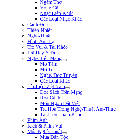
Ngâm Thơ
Vọng Cổ
Nhạc Liên-Khúc
Các Loại Nhạc Khác
Cảnh Đẹp
Thiên-Nhiên
Nghệ-Thuật
Hình-Ảnh Lạ
Trò Vui & Tài Khéo
Lời Hay Ý Đẹp
Nghe Trên Mạng
Mở Tâm
Mở Trí
Nghe, Đọc Truyện
Các Loại Khác
Tài-Liệu Việt Nam
Đọc Sách Trên Mạng
Hoa Cảnh
Món Ngon Đất Việt
Tỉa Hoa Trong Nghệ-Thuật Ẩm-Thực
Tài-Liệu Tham-Khảo
Phim Ảnh
Kịch & Phim Vui
Múa Nghệ-Thuật
Múa Dân-Tộc