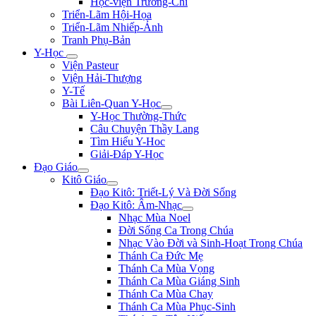
Học-viện Trương-Chi
Triển-Lãm Hội-Họa
Triển-Lãm Nhiếp-Ảnh
Tranh Phụ-Bản
Y-Học
Viện Pasteur
Viện Hải-Thượng
Y-Tế
Bài Liên-Quan Y-Học
Y-Học Thường-Thức
Câu Chuyện Thầy Lang
Tìm Hiểu Y-Hoc
Giải-Đáp Y-Học
Đạo Giáo
Kitô Giáo
Đạo Kitô: Triết-Lý Và Đời Sống
Đạo Kitô: Âm-Nhạc
Nhạc Mùa Noel
Đời Sống Ca Trong Chúa
Nhạc Vào Đời và Sinh-Hoạt Trong Chúa
Thánh Ca Đức Mẹ
Thánh Ca Mùa Vọng
Thánh Ca Mùa Giáng Sinh
Thánh Ca Mùa Chay
Thánh Ca Mùa Phục-Sinh