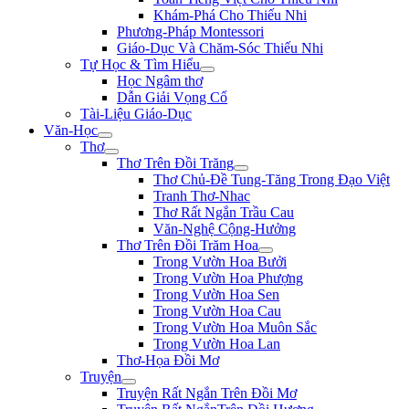
Khám-Phá Cho Thiếu Nhi
Phương-Pháp Montessori
Giáo-Dục Và Chăm-Sóc Thiếu Nhi
Tự Học & Tìm Hiểu
Học Ngâm thơ
Dẫn Giải Vọng Cổ
Tài-Liệu Giáo-Dục
Văn-Học
Thơ
Thơ Trên Đồi Trăng
Thơ Chủ-Đề Tung-Tăng Trong Đạo Việt
Tranh Thơ-Nhac
Thơ Rất Ngắn Trầu Cau
Văn-Nghệ Cộng-Hưởng
Thơ Trên Đồi Trăm Hoa
Trong Vườn Hoa Bưởi
Trong Vườn Hoa Phượng
Trong Vườn Hoa Sen
Trong Vườn Hoa Cau
Trong Vườn Hoa Muôn Sắc
Trong Vườn Hoa Lan
Thơ-Họa Đồi Mơ
Truyện
Truyện Rất Ngắn Trên Đồi Mơ