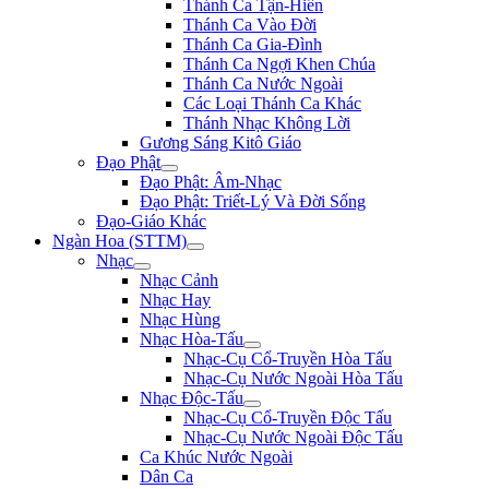
Thánh Ca Tận-Hiến
Thánh Ca Vào Đời
Thánh Ca Gia-Đình
Thánh Ca Ngợi Khen Chúa
Thánh Ca Nước Ngoài
Các Loại Thánh Ca Khác
Thánh Nhạc Không Lời
Gương Sáng Kitô Giáo
Đạo Phật
Đạo Phật: Âm-Nhạc
Đạo Phật: Triết-Lý Và Đời Sống
Đạo-Giáo Khác
Ngàn Hoa (STTM)
Nhạc
Nhạc Cảnh
Nhạc Hay
Nhạc Hùng
Nhạc Hòa-Tấu
Nhạc-Cụ Cổ-Truyền Hòa Tấu
Nhạc-Cụ Nước Ngoài Hòa Tấu
Nhạc Độc-Tấu
Nhạc-Cụ Cổ-Truyền Độc Tấu
Nhạc-Cụ Nước Ngoài Độc Tấu
Ca Khúc Nước Ngoài
Dân Ca