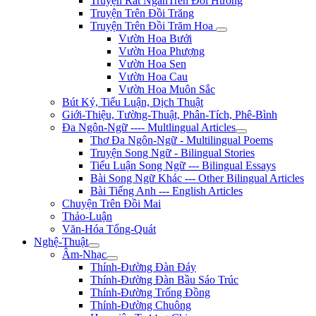
Truyện Rất NgắnTrên Đồi Hương
Truyện Trên Đồi Trăng
Truyện Trên Đồi Trăm Hoa
Vườn Hoa Bưởi
Vườn Hoa Phượng
Vườn Hoa Sen
Vườn Hoa Cau
Vườn Hoa Muôn Sắc
Bút Ký, Tiểu Luận, Dịch Thuật
Giới-Thiệu, Tường-Thuật, Phân-Tích, Phê-Bình
Đa Ngôn-Ngữ ---- Multlingual Articles
Thơ Đa Ngôn-Ngữ - Multilingual Poems
Truyện Song Ngữ - Bilingual Stories
Tiểu Luận Song Ngữ --- Bilingual Essays
Bài Song Ngữ Khác --- Other Bilingual Articles
Bài Tiếng Anh --- English Articles
Chuyện Trên Đồi Mai
Thảo-Luận
Văn-Hóa Tổng-Quát
Nghệ-Thuật
Âm-Nhạc
Thính-Đường Đàn Đáy
Thính-Đường Đàn Bầu Sáo Trúc
Thính-Đường Trống Đồng
Thính-Đường Chuông