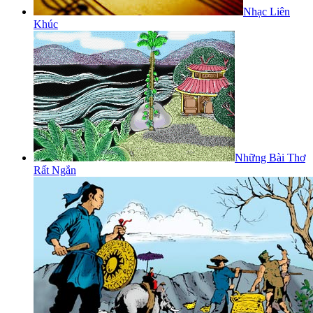
Nhạc Liên
Khúc
Những Bài Thơ
Rất Ngắn