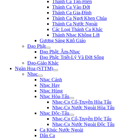
Thánh Ca Tận-Hiến
Thánh Ca Vào Đời
Thánh Ca Gia-Đình
Thánh Ca Ngợi Khen Chúa
Thánh Ca Nước Ngoài
Các Loại Thánh Ca Khác
Thánh Nhạc Không Lời
Gương Sáng Kitô Giáo
Đạo Phật
Đạo Phật: Âm-Nhạc
Đạo Phật: Triết-Lý Và Đời Sống
Đạo-Giáo Khác
Ngàn Hoa (STTM)
Nhạc
Nhạc Cảnh
Nhạc Hay
Nhạc Hùng
Nhạc Hòa-Tấu
Nhạc-Cụ Cổ-Truyền Hòa Tấu
Nhạc-Cụ Nước Ngoài Hòa Tấu
Nhạc Độc-Tấu
Nhạc-Cụ Cổ-Truyền Độc Tấu
Nhạc-Cụ Nước Ngoài Độc Tấu
Ca Khúc Nước Ngoài
Dân Ca