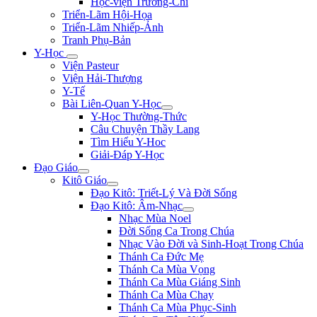
Học-viện Trương-Chi
Triển-Lãm Hội-Họa
Triển-Lãm Nhiếp-Ảnh
Tranh Phụ-Bản
Y-Học
Viện Pasteur
Viện Hải-Thượng
Y-Tế
Bài Liên-Quan Y-Học
Y-Học Thường-Thức
Câu Chuyện Thầy Lang
Tìm Hiểu Y-Hoc
Giải-Đáp Y-Học
Đạo Giáo
Kitô Giáo
Đạo Kitô: Triết-Lý Và Đời Sống
Đạo Kitô: Âm-Nhạc
Nhạc Mùa Noel
Đời Sống Ca Trong Chúa
Nhạc Vào Đời và Sinh-Hoạt Trong Chúa
Thánh Ca Đức Mẹ
Thánh Ca Mùa Vọng
Thánh Ca Mùa Giáng Sinh
Thánh Ca Mùa Chay
Thánh Ca Mùa Phục-Sinh