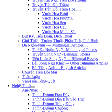
Truyện Rất NgắnTrên Đồi Hương
Truyện Trên Đồi Trăng
Truyện Trên Đồi Trăm Hoa
Vườn Hoa Bưởi
Vườn Hoa Phượng
Vườn Hoa Sen
Vườn Hoa Cau
Vườn Hoa Muôn Sắc
Bút Ký, Tiểu Luận, Dịch Thuật
Giới-Thiệu, Tường-Thuật, Phân-Tích, Phê-Bình
Đa Ngôn-Ngữ ---- Multlingual Articles
Thơ Đa Ngôn-Ngữ - Multilingual Poems
Truyện Song Ngữ - Bilingual Stories
Tiểu Luận Song Ngữ --- Bilingual Essays
Bài Song Ngữ Khác --- Other Bilingual Articles
Bài Tiếng Anh --- English Articles
Chuyện Trên Đồi Mai
Thảo-Luận
Văn-Hóa Tổng-Quát
Nghệ-Thuật
Âm-Nhạc
Thính-Đường Đàn Đáy
Thính-Đường Đàn Bầu Sáo Trúc
Thính-Đường Trống Đồng
Thính-Đường Chuông