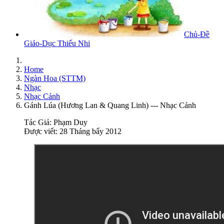
Chủ-Đề
Giáo-Dục Thiếu Nhi
Home
Ngàn Hoa (STTM)
Nhạc
Nhạc Cảnh
Gánh Lúa (Hương Lan & Quang Linh) --- Nhạc Cảnh
Tác Giả:
Phạm Duy
Được viết: 28 Tháng bẩy 2012