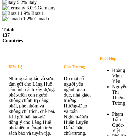
5.2%
Italy
3.0%
Germany
1.9%
Brazil
1.2%
Canada
Total:
137
Countries
Phối-Hợp
Điều-Lệ
Chủ-Trương
Hoàng
Vĩnh
Những sáng-tác và sưu-
Do một số
Yên
tầm gửi cho Làng Huệ
người yêu
Nguyễn
cần tính-cách xây-dựng,
ngành giáo-
Thị
phát-triển con người;
dục, nhà giáo,
Thiên-
không chính-trị đảng
trưởng
Tường
phái, phe nhóm và
Hướng-Đạo
không chỉ-trích, chê-bai.
và toán
Phạm
Khi gửi bài, tác-giả
Nghiên-Cứu
Trần
đồng-ý cho Làng Huệ
Huấn-Luyện
Quốc-
phổ-biến miễn-phí trên
Dấn-Thân
Việt
sách báo và tuyển-tập.
chủ-trương.
Phù-Sa