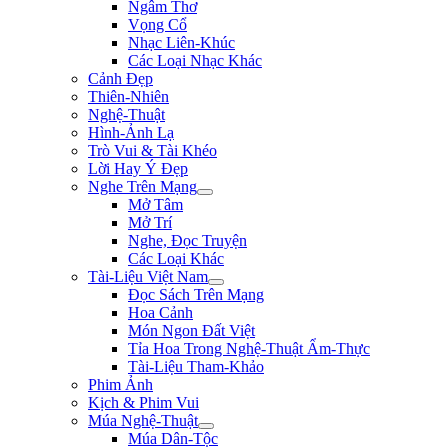
Ngâm Thơ
Vọng Cổ
Nhạc Liên-Khúc
Các Loại Nhạc Khác
Cảnh Đẹp
Thiên-Nhiên
Nghệ-Thuật
Hình-Ảnh Lạ
Trò Vui & Tài Khéo
Lời Hay Ý Đẹp
Nghe Trên Mạng
Mở Tâm
Mở Trí
Nghe, Đọc Truyện
Các Loại Khác
Tài-Liệu Việt Nam
Đọc Sách Trên Mạng
Hoa Cảnh
Món Ngon Đất Việt
Tỉa Hoa Trong Nghệ-Thuật Ẩm-Thực
Tài-Liệu Tham-Khảo
Phim Ảnh
Kịch & Phim Vui
Múa Nghệ-Thuật
Múa Dân-Tộc