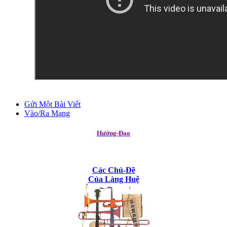
Gửi Một Bài Viết
Vào/Ra Mạng
Hướng-Đạo
Các Chủ-Đề
Của Làng Huệ