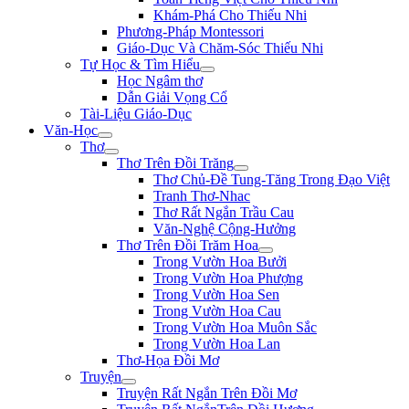
Khám-Phá Cho Thiếu Nhi
Phương-Pháp Montessori
Giáo-Dục Và Chăm-Sóc Thiếu Nhi
Tự Học & Tìm Hiểu
Học Ngâm thơ
Dẫn Giải Vọng Cổ
Tài-Liệu Giáo-Dục
Văn-Học
Thơ
Thơ Trên Đồi Trăng
Thơ Chủ-Đề Tung-Tăng Trong Đạo Việt
Tranh Thơ-Nhac
Thơ Rất Ngắn Trầu Cau
Văn-Nghệ Cộng-Hưởng
Thơ Trên Đồi Trăm Hoa
Trong Vườn Hoa Bưởi
Trong Vườn Hoa Phượng
Trong Vườn Hoa Sen
Trong Vườn Hoa Cau
Trong Vườn Hoa Muôn Sắc
Trong Vườn Hoa Lan
Thơ-Họa Đồi Mơ
Truyện
Truyện Rất Ngắn Trên Đồi Mơ