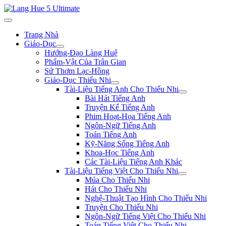
Trang Nhà
Giáo-Dục
Hướng-Đạo Làng Huệ
Phẩm-Vật Của Trân Gian
Sử Thơm Lạc-Hồng
Giáo-Dục Thiếu Nhi
Tài-Liệu Tiếng Anh Cho Thiếu Nhi
Bài Hát Tiếng Anh
Truyện Kể Tiếng Anh
Phim Hoạt-Họa Tiếng Anh
Ngôn-Ngữ Tiếng Anh
Toán Tiếng Anh
Kỹ-Năng Sống Tiếng Anh
Khoa-Học Tiếng Anh
Các Tài-Liệu Tiếng Anh Khác
Tài-Liệu Tiếng Việt Cho Thiếu Nhi
Múa Cho Thiếu Nhi
Hát Cho Thiếu Nhi
Nghệ-Thuật Tạo Hình Cho Thiếu Nhi
Truyện Cho Thiếu Nhi
Ngôn-Ngữ Tiếng Việt Cho Thiếu Nhi
Toán Tiếng Việt Cho Thiếu Nhi