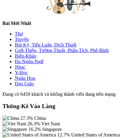
Bài Mới Nhất
Thơ
Truyện
Bút Ký, Tiểu Luận, Dịch Thuật
Giới-Thiệu, Tường-Thuật, Phân-Tích, Phê-Bình
Biên-Khảo
Đa Ngôn-Ngữ
Nhạc
Y-Học
Ngàn Hoa
Đạo Giáo
Đang có 6459 khách và không thành viên đang trên mạng
Thống-Kê Vào Làng
27.3%
China
26.3%
Viet Nam
16.2%
Singapore
12.7%
United States of America