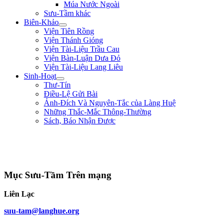
Múa Nước Ngoài
Sưu-Tầm khác
Biên-Khảo
Viện Tiên Rồng
Viện Thánh Gióng
Viện Tài-Liệu Trầu Cau
Viện Bàn-Luận Dưa Đỏ
Viện Tài-Liệu Lang Liêu
Sinh-Hoạt
Thư-Tín
Điều-Lệ Gửi Bài
Ảnh-Đích Và Nguyên-Tắc của Làng Huệ
Những Thắc-Mắc Thông-Thường
Sách, Báo Nhận Được
"Quân lính cốt hòa-thuận, không cốt đông; cốt tinh-nhuệ, không cốt nhiều.
Người khéo thắng là thắng ở chỗ rất mềm-dẻo, chứ không lấy mạnh đè yếu,
nhiều hiếp ít." ** Quang-Trung **
Mục Sưu-Tầm Trên mạng
Liên Lạc
suu-tam@langhue.org