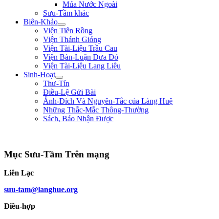
Múa Nước Ngoài
Sưu-Tầm khác
Biên-Khảo
Viện Tiên Rồng
Viện Thánh Gióng
Viện Tài-Liệu Trầu Cau
Viện Bàn-Luận Dưa Đỏ
Viện Tài-Liệu Lang Liêu
Sinh-Hoạt
Thư-Tín
Điều-Lệ Gửi Bài
Ảnh-Đích Và Nguyên-Tắc của Làng Huệ
Những Thắc-Mắc Thông-Thường
Sách, Báo Nhận Được
"Nếu trong nước hay có loạn là vì nhân-dân bị thiếu-thốn. Từ nay sắp tới, lươn
Mục Sưu-Tầm Trên mạng
Liên Lạc
suu-tam@langhue.org
Điều-hợp