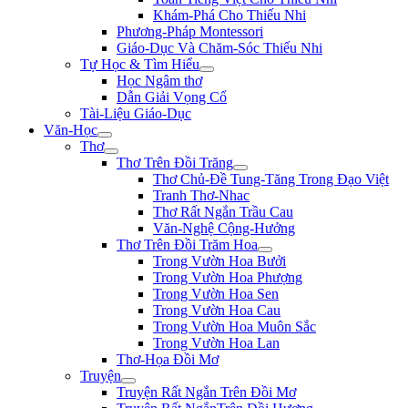
Khám-Phá Cho Thiếu Nhi
Phương-Pháp Montessori
Giáo-Dục Và Chăm-Sóc Thiếu Nhi
Tự Học & Tìm Hiểu
Học Ngâm thơ
Dẫn Giải Vọng Cổ
Tài-Liệu Giáo-Dục
Văn-Học
Thơ
Thơ Trên Đồi Trăng
Thơ Chủ-Đề Tung-Tăng Trong Đạo Việt
Tranh Thơ-Nhac
Thơ Rất Ngắn Trầu Cau
Văn-Nghệ Cộng-Hưởng
Thơ Trên Đồi Trăm Hoa
Trong Vườn Hoa Bưởi
Trong Vườn Hoa Phượng
Trong Vườn Hoa Sen
Trong Vườn Hoa Cau
Trong Vườn Hoa Muôn Sắc
Trong Vườn Hoa Lan
Thơ-Họa Đồi Mơ
Truyện
Truyện Rất Ngắn Trên Đồi Mơ