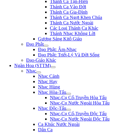
Thánh Ca Tận-Hiến
Thánh Ca Vào Đời
Thánh Ca Gia-Đình
Thánh Ca Ngợi Khen Chúa
Thánh Ca Nước Ngoài
Các Loại Thánh Ca Khác
Thánh Nhạc Không Lời
Gương Sáng Kitô Giáo
Đạo Phật
Đạo Phật: Âm-Nhạc
Đạo Phật: Triết-Lý Và Đời Sống
Đạo-Giáo Khác
Ngàn Hoa (STTM)
Nhạc
Nhạc Cảnh
Nhạc Hay
Nhạc Hùng
Nhạc Hòa-Tấu
Nhạc-Cụ Cổ-Truyền Hòa Tấu
Nhạc-Cụ Nước Ngoài Hòa Tấu
Nhạc Độc-Tấu
Nhạc-Cụ Cổ-Truyền Độc Tấu
Nhạc-Cụ Nước Ngoài Độc Tấu
Ca Khúc Nước Ngoài
Dân Ca