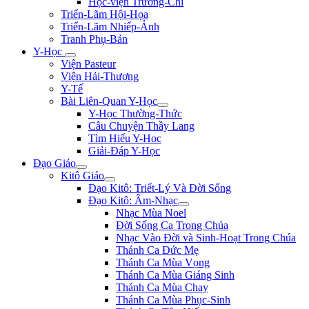
Học-viện Trương-Chi
Triển-Lãm Hội-Họa
Triển-Lãm Nhiếp-Ảnh
Tranh Phụ-Bản
Y-Học
Viện Pasteur
Viện Hải-Thượng
Y-Tế
Bài Liên-Quan Y-Học
Y-Học Thường-Thức
Câu Chuyện Thầy Lang
Tìm Hiểu Y-Hoc
Giải-Đáp Y-Học
Đạo Giáo
Kitô Giáo
Đạo Kitô: Triết-Lý Và Đời Sống
Đạo Kitô: Âm-Nhạc
Nhạc Mùa Noel
Đời Sống Ca Trong Chúa
Nhạc Vào Đời và Sinh-Hoạt Trong Chúa
Thánh Ca Đức Mẹ
Thánh Ca Mùa Vọng
Thánh Ca Mùa Giáng Sinh
Thánh Ca Mùa Chay
Thánh Ca Mùa Phục-Sinh