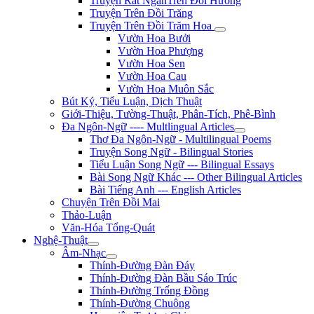
Truyện Rất NgắnTrên Đồi Hương
Truyện Trên Đồi Trăng
Truyện Trên Đồi Trăm Hoa
Vườn Hoa Bưởi
Vườn Hoa Phượng
Vườn Hoa Sen
Vườn Hoa Cau
Vườn Hoa Muôn Sắc
Bút Ký, Tiểu Luận, Dịch Thuật
Giới-Thiệu, Tường-Thuật, Phân-Tích, Phê-Bình
Đa Ngôn-Ngữ ---- Multlingual Articles
Thơ Đa Ngôn-Ngữ - Multilingual Poems
Truyện Song Ngữ - Bilingual Stories
Tiểu Luận Song Ngữ --- Bilingual Essays
Bài Song Ngữ Khác --- Other Bilingual Articles
Bài Tiếng Anh --- English Articles
Chuyện Trên Đồi Mai
Thảo-Luận
Văn-Hóa Tổng-Quát
Nghệ-Thuật
Âm-Nhạc
Thính-Đường Đàn Đáy
Thính-Đường Đàn Bầu Sáo Trúc
Thính-Đường Trống Đồng
Thính-Đường Chuông