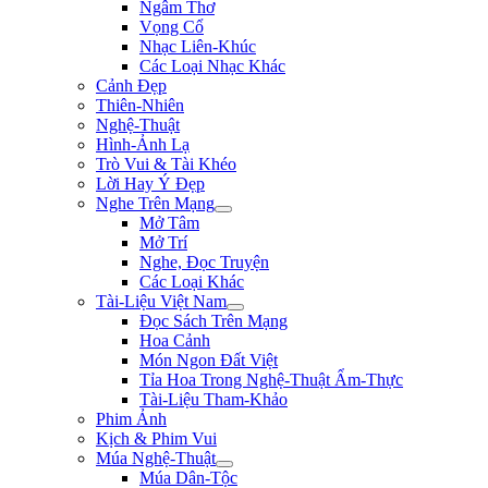
Ngâm Thơ
Vọng Cổ
Nhạc Liên-Khúc
Các Loại Nhạc Khác
Cảnh Đẹp
Thiên-Nhiên
Nghệ-Thuật
Hình-Ảnh Lạ
Trò Vui & Tài Khéo
Lời Hay Ý Đẹp
Nghe Trên Mạng
Mở Tâm
Mở Trí
Nghe, Đọc Truyện
Các Loại Khác
Tài-Liệu Việt Nam
Đọc Sách Trên Mạng
Hoa Cảnh
Món Ngon Đất Việt
Tỉa Hoa Trong Nghệ-Thuật Ẩm-Thực
Tài-Liệu Tham-Khảo
Phim Ảnh
Kịch & Phim Vui
Múa Nghệ-Thuật
Múa Dân-Tộc