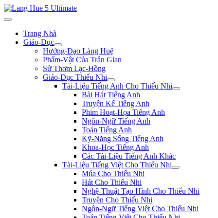
Trang Nhà
Giáo-Dục
Hướng-Đạo Làng Huệ
Phẩm-Vật Của Trân Gian
Sử Thơm Lạc-Hồng
Giáo-Dục Thiếu Nhi
Tài-Liệu Tiếng Anh Cho Thiếu Nhi
Bài Hát Tiếng Anh
Truyện Kể Tiếng Anh
Phim Hoạt-Họa Tiếng Anh
Ngôn-Ngữ Tiếng Anh
Toán Tiếng Anh
Kỹ-Năng Sống Tiếng Anh
Khoa-Học Tiếng Anh
Các Tài-Liệu Tiếng Anh Khác
Tài-Liệu Tiếng Việt Cho Thiếu Nhi
Múa Cho Thiếu Nhi
Hát Cho Thiếu Nhi
Nghệ-Thuật Tạo Hình Cho Thiếu Nhi
Truyện Cho Thiếu Nhi
Ngôn-Ngữ Tiếng Việt Cho Thiếu Nhi
Toán Tiếng Việt Cho Thiếu Nhi