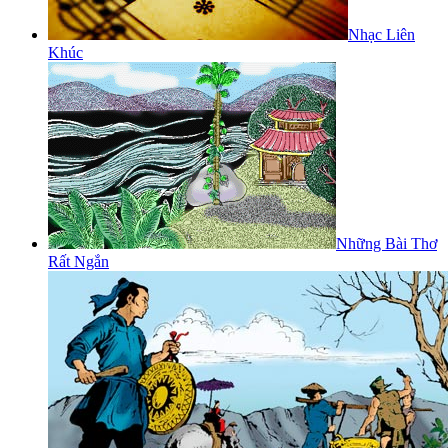
Nhạc Liên
Khúc
Những Bài Thơ
Rất Ngắn