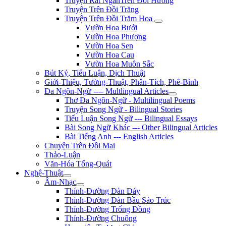
Truyện Rất NgắnTrên Đồi Hương
Truyện Trên Đồi Trăng
Truyện Trên Đồi Trăm Hoa
Vườn Hoa Bưởi
Vườn Hoa Phượng
Vườn Hoa Sen
Vườn Hoa Cau
Vườn Hoa Muôn Sắc
Bút Ký, Tiểu Luận, Dịch Thuật
Giới-Thiệu, Tường-Thuật, Phân-Tích, Phê-Bình
Đa Ngôn-Ngữ ---- Multlingual Articles
Thơ Đa Ngôn-Ngữ - Multilingual Poems
Truyện Song Ngữ - Bilingual Stories
Tiểu Luận Song Ngữ --- Bilingual Essays
Bài Song Ngữ Khác --- Other Bilingual Articles
Bài Tiếng Anh --- English Articles
Chuyện Trên Đồi Mai
Thảo-Luận
Văn-Hóa Tổng-Quát
Nghệ-Thuật
Âm-Nhạc
Thính-Đường Đàn Đáy
Thính-Đường Đàn Bầu Sáo Trúc
Thính-Đường Trống Đồng
Thính-Đường Chuông