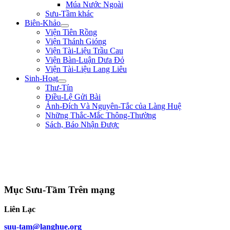
Múa Nước Ngoài
Sưu-Tầm khác
Biên-Khảo
Viện Tiên Rồng
Viện Thánh Gióng
Viện Tài-Liệu Trầu Cau
Viện Bàn-Luận Dưa Đỏ
Viện Tài-Liệu Lang Liêu
Sinh-Hoạt
Thư-Tín
Điều-Lệ Gửi Bài
Ảnh-Đích Và Nguyên-Tắc của Làng Huệ
Những Thắc-Mắc Thông-Thường
Sách, Báo Nhận Được
"Nếu trong nước hay có loạn là vì nhân-dân bị thiếu-thốn. Từ nay sắp tới,
lương-bổng của ta là 500$ một tháng thì ta chỉ lãnh 200$ mà thôi, còn lại
300$ ta giao cho các thầy đem ra giúp-đỡ kẻ nghèo-khó." ** Duy-Tân **
(năm 8 tuổi)
Mục Sưu-Tầm Trên mạng
Liên Lạc
suu-tam@langhue.org