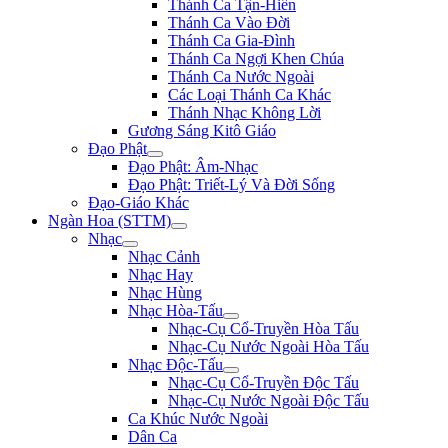
Thánh Ca Tận-Hiến
Thánh Ca Vào Đời
Thánh Ca Gia-Đình
Thánh Ca Ngợi Khen Chúa
Thánh Ca Nước Ngoài
Các Loại Thánh Ca Khác
Thánh Nhạc Không Lời
Gương Sáng Kitô Giáo
Đạo Phật
Đạo Phật: Âm-Nhạc
Đạo Phật: Triết-Lý Và Đời Sống
Đạo-Giáo Khác
Ngàn Hoa (STTM)
Nhạc
Nhạc Cảnh
Nhạc Hay
Nhạc Hùng
Nhạc Hòa-Tấu
Nhạc-Cụ Cổ-Truyền Hòa Tấu
Nhạc-Cụ Nước Ngoài Hòa Tấu
Nhạc Độc-Tấu
Nhạc-Cụ Cổ-Truyền Độc Tấu
Nhạc-Cụ Nước Ngoài Độc Tấu
Ca Khúc Nước Ngoài
Dân Ca