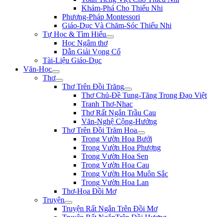
Khám-Phá Cho Thiếu Nhi
Phương-Pháp Montessori
Giáo-Dục Và Chăm-Sóc Thiếu Nhi
Tự Học & Tìm Hiểu
Học Ngâm thơ
Dẫn Giải Vọng Cổ
Tài-Liệu Giáo-Dục
Văn-Học
Thơ
Thơ Trên Đồi Trăng
Thơ Chủ-Đề Tung-Tăng Trong Đạo Việt
Tranh Thơ-Nhac
Thơ Rất Ngắn Trầu Cau
Văn-Nghệ Cộng-Hưởng
Thơ Trên Đồi Trăm Hoa
Trong Vườn Hoa Bưởi
Trong Vườn Hoa Phượng
Trong Vườn Hoa Sen
Trong Vườn Hoa Cau
Trong Vườn Hoa Muôn Sắc
Trong Vườn Hoa Lan
Thơ-Họa Đồi Mơ
Truyện
Truyện Rất Ngắn Trên Đồi Mơ