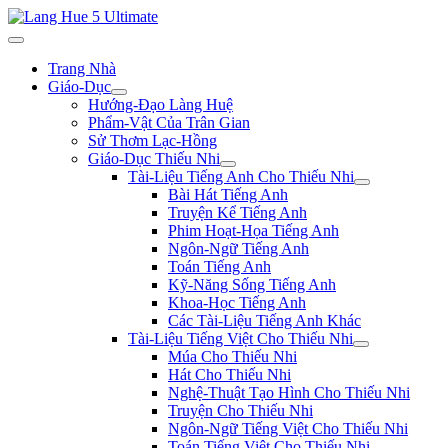
Trang Nhà
Giáo-Dục
Hướng-Đạo Làng Huệ
Phẩm-Vật Của Trân Gian
Sử Thơm Lạc-Hồng
Giáo-Dục Thiếu Nhi
Tài-Liệu Tiếng Anh Cho Thiếu Nhi
Bài Hát Tiếng Anh
Truyện Kể Tiếng Anh
Phim Hoạt-Họa Tiếng Anh
Ngôn-Ngữ Tiếng Anh
Toán Tiếng Anh
Kỹ-Năng Sống Tiếng Anh
Khoa-Học Tiếng Anh
Các Tài-Liệu Tiếng Anh Khác
Tài-Liệu Tiếng Việt Cho Thiếu Nhi
Múa Cho Thiếu Nhi
Hát Cho Thiếu Nhi
Nghệ-Thuật Tạo Hình Cho Thiếu Nhi
Truyện Cho Thiếu Nhi
Ngôn-Ngữ Tiếng Việt Cho Thiếu Nhi
Toán Tiếng Việt Cho Thiếu Nhi