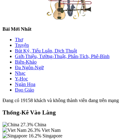
Bài Mới Nhất
Thơ
Truyện
Bút Ký, Tiểu Luận, Dịch Thuật
Giới-Thiệu, Tường-Thuật, Phân-Tích, Phê-Bình
Biên-Khảo
Đa Ngôn-Ngữ
Nhạc
Y-Học
Ngàn Hoa
Đạo Giáo
Đang có 19158 khách và không thành viên đang trên mạng
Thống-Kê Vào Làng
27.3%
China
26.3%
Viet Nam
16.2%
Singapore