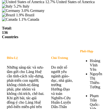
12.7%
United States of America
5.2%
Italy
3.0%
Germany
1.9%
Brazil
1.1%
Canada
Total:
136
Countries
Phối-Hợp
Điều-Lệ
Chủ-Trương
Hoàng
Vĩnh
Những sáng-tác và sưu-
Do một số
Yên
tầm gửi cho Làng Huệ
người yêu
Nguyễn
cần tính-cách xây-dựng,
ngành giáo-
Thị
phát-triển con người;
dục, nhà giáo,
Thiên-
không chính-trị đảng
trưởng
Tường
phái, phe nhóm và
Hướng-Đạo
không chỉ-trích, chê-bai.
và toán
Phạm
Khi gửi bài, tác-giả
Nghiên-Cứu
Trần
đồng-ý cho Làng Huệ
Huấn-Luyện
Quốc-
phổ-biến miễn-phí trên
Dấn-Thân
Việt