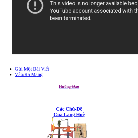
Gửi Một Bài Viết
Vào/Ra Mạng
Hướng-Đạo
Các Chủ-Đề
Của Làng Huệ