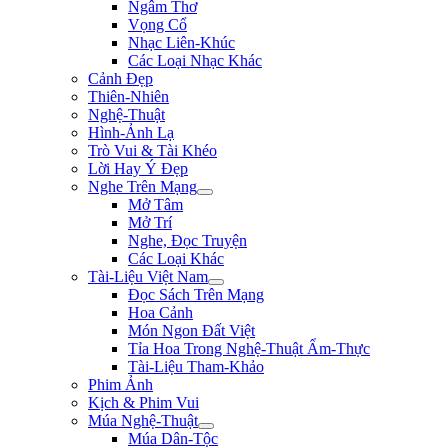
Ngâm Thơ
Vọng Cổ
Nhạc Liên-Khúc
Các Loại Nhạc Khác
Cảnh Đẹp
Thiên-Nhiên
Nghệ-Thuật
Hình-Ảnh Lạ
Trò Vui & Tài Khéo
Lời Hay Ý Đẹp
Nghe Trên Mạng
Mở Tâm
Mở Trí
Nghe, Đọc Truyện
Các Loại Khác
Tài-Liệu Việt Nam
Đọc Sách Trên Mạng
Hoa Cảnh
Món Ngon Đất Việt
Tỉa Hoa Trong Nghệ-Thuật Ẩm-Thực
Tài-Liệu Tham-Khảo
Phim Ảnh
Kịch & Phim Vui
Múa Nghệ-Thuật
Múa Dân-Tộc