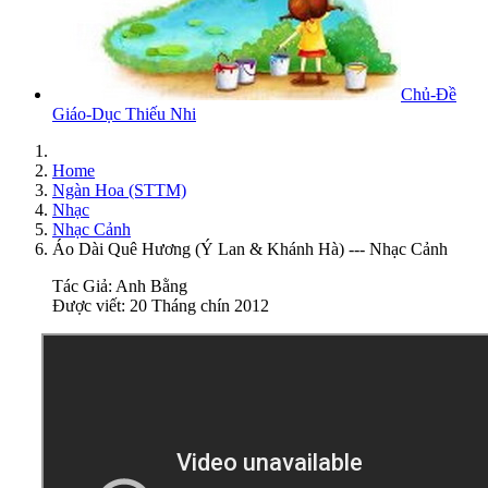
Chủ-Đề
Giáo-Dục Thiếu Nhi
Home
Ngàn Hoa (STTM)
Nhạc
Nhạc Cảnh
Áo Dài Quê Hương (Ý Lan & Khánh Hà) --- Nhạc Cảnh
Tác Giả:
Anh Bằng
Được viết: 20 Tháng chín 2012