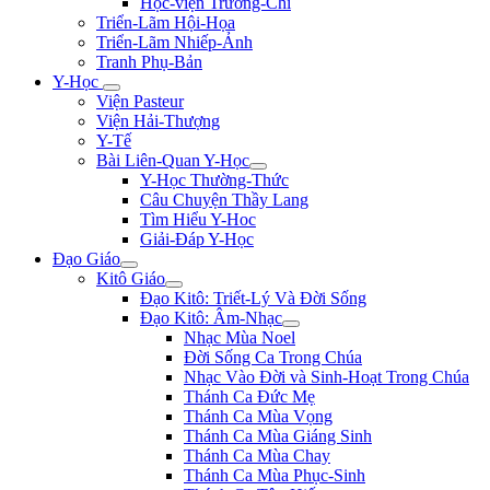
Học-viện Trương-Chi
Triển-Lãm Hội-Họa
Triển-Lãm Nhiếp-Ảnh
Tranh Phụ-Bản
Y-Học
Viện Pasteur
Viện Hải-Thượng
Y-Tế
Bài Liên-Quan Y-Học
Y-Học Thường-Thức
Câu Chuyện Thầy Lang
Tìm Hiểu Y-Hoc
Giải-Đáp Y-Học
Đạo Giáo
Kitô Giáo
Đạo Kitô: Triết-Lý Và Đời Sống
Đạo Kitô: Âm-Nhạc
Nhạc Mùa Noel
Đời Sống Ca Trong Chúa
Nhạc Vào Đời và Sinh-Hoạt Trong Chúa
Thánh Ca Đức Mẹ
Thánh Ca Mùa Vọng
Thánh Ca Mùa Giáng Sinh
Thánh Ca Mùa Chay
Thánh Ca Mùa Phục-Sinh