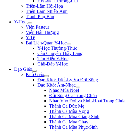
Học-viện Trương-Chi
Triển-Lãm Hội-Họa
Triển-Lãm Nhiếp-Ảnh
Tranh Phụ-Bản
Y-Học
Viện Pasteur
Viện Hải-Thượng
Y-Tế
Bài Liên-Quan Y-Học
Y-Học Thường-Thức
Câu Chuyện Thầy Lang
Tìm Hiểu Y-Hoc
Giải-Đáp Y-Học
Đạo Giáo
Kitô Giáo
Đạo Kitô: Triết-Lý Và Đời Sống
Đạo Kitô: Âm-Nhạc
Nhạc Mùa Noel
Đời Sống Ca Trong Chúa
Nhạc Vào Đời và Sinh-Hoạt Trong Chúa
Thánh Ca Đức Mẹ
Thánh Ca Mùa Vọng
Thánh Ca Mùa Giáng Sinh
Thánh Ca Mùa Chay
Thánh Ca Mùa Phục-Sinh