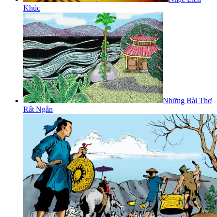
Khúc
Những Bài Thơ
Rất Ngắn