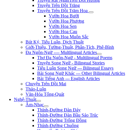
Truyện Rất NgắnTrên Đồi Hương
Truyện Trên Đồi Trăng
Truyện Trên Đồi Trăm Hoa
Vườn Hoa Bưởi
Vườn Hoa Phượng
Vườn Hoa Sen
Vườn Hoa Cau
Vườn Hoa Muôn Sắc
Bút Ký, Tiểu Luận, Dịch Thuật
Giới-Thiệu, Tường-Thuật, Phân-Tích, Phê-Bình
Đa Ngôn-Ngữ ---- Multlingual Articles
Thơ Đa Ngôn-Ngữ - Multilingual Poems
Truyện Song Ngữ - Bilingual Stories
Tiểu Luận Song Ngữ --- Bilingual Essays
Bài Song Ngữ Khác --- Other Bilingual Articles
Bài Tiếng Anh --- English Articles
Chuyện Trên Đồi Mai
Thảo-Luận
Văn-Hóa Tổng-Quát
Nghệ-Thuật
Âm-Nhạc
Thính-Đường Đàn Đáy
Thính-Đường Đàn Bầu Sáo Trúc
Thính-Đường Trống Đồng
Thính-Đường Chuông