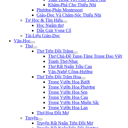
Khám-Phá Cho Thiếu Nhi
Phương-Pháp Montessori
Giáo-Dục Và Chăm-Sóc Thiếu Nhi
Tự Học & Tìm Hiểu
Học Ngâm thơ
Dẫn Giải Vọng Cổ
Tài-Liệu Giáo-Dục
Văn-Học
Thơ
Thơ Trên Đồi Trăng
Thơ Chủ-Đề Tung-Tăng Trong Đạo Việt
Tranh Thơ-Nhac
Thơ Rất Ngắn Trầu Cau
Văn-Nghệ Cộng-Hưởng
Thơ Trên Đồi Trăm Hoa
Trong Vườn Hoa Bưởi
Trong Vườn Hoa Phượng
Trong Vườn Hoa Sen
Trong Vườn Hoa Cau
Trong Vườn Hoa Muôn Sắc
Trong Vườn Hoa Lan
Thơ-Họa Đồi Mơ
Truyện
Truyện Rất Ngắn Trên Đồi Mơ