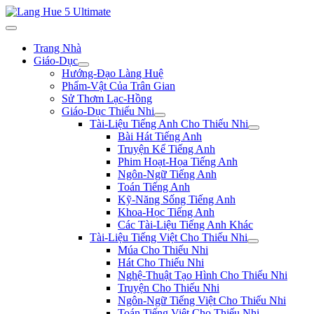
Trang Nhà
Giáo-Dục
Hướng-Đạo Làng Huệ
Phẩm-Vật Của Trân Gian
Sử Thơm Lạc-Hồng
Giáo-Dục Thiếu Nhi
Tài-Liệu Tiếng Anh Cho Thiếu Nhi
Bài Hát Tiếng Anh
Truyện Kể Tiếng Anh
Phim Hoạt-Họa Tiếng Anh
Ngôn-Ngữ Tiếng Anh
Toán Tiếng Anh
Kỹ-Năng Sống Tiếng Anh
Khoa-Học Tiếng Anh
Các Tài-Liệu Tiếng Anh Khác
Tài-Liệu Tiếng Việt Cho Thiếu Nhi
Múa Cho Thiếu Nhi
Hát Cho Thiếu Nhi
Nghệ-Thuật Tạo Hình Cho Thiếu Nhi
Truyện Cho Thiếu Nhi
Ngôn-Ngữ Tiếng Việt Cho Thiếu Nhi
Toán Tiếng Việt Cho Thiếu Nhi