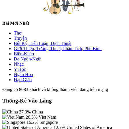
Bài Mới Nhất
Thơ
Truyện
Bút Ký, Tiểu Luận, Dịch Thuật
Giới-Thiệu, Tường-Thuật, Phân-Tích, Phê-Bình
Biên-Khảo
Đa Ngôn-Ngữ
Nhạc
Y-Học
Ngàn Hoa
Đạo Giáo
Đang có 8083 khách và không thành viên đang trên mạng
Thống-Kê Vào Làng
27.3%
China
26.3%
Viet Nam
16.2%
Singapore
12.7%
United States of America