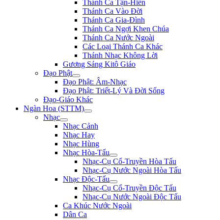
Thánh Ca Tận-Hiến
Thánh Ca Vào Đời
Thánh Ca Gia-Đình
Thánh Ca Ngợi Khen Chúa
Thánh Ca Nước Ngoài
Các Loại Thánh Ca Khác
Thánh Nhạc Không Lời
Gương Sáng Kitô Giáo
Đạo Phật
Đạo Phật: Âm-Nhạc
Đạo Phật: Triết-Lý Và Đời Sống
Đạo-Giáo Khác
Ngàn Hoa (STTM)
Nhạc
Nhạc Cảnh
Nhạc Hay
Nhạc Hùng
Nhạc Hòa-Tấu
Nhạc-Cụ Cổ-Truyền Hòa Tấu
Nhạc-Cụ Nước Ngoài Hòa Tấu
Nhạc Độc-Tấu
Nhạc-Cụ Cổ-Truyền Độc Tấu
Nhạc-Cụ Nước Ngoài Độc Tấu
Ca Khúc Nước Ngoài
Dân Ca