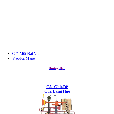
Gửi Một Bài Viết
Vào/Ra Mạng
Hướng-Đạo
Các Chủ-Đề
Của Làng Huệ