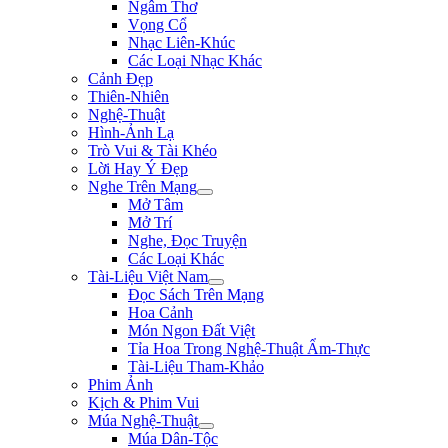
Ngâm Thơ
Vọng Cổ
Nhạc Liên-Khúc
Các Loại Nhạc Khác
Cảnh Đẹp
Thiên-Nhiên
Nghệ-Thuật
Hình-Ảnh Lạ
Trò Vui & Tài Khéo
Lời Hay Ý Đẹp
Nghe Trên Mạng
Mở Tâm
Mở Trí
Nghe, Đọc Truyện
Các Loại Khác
Tài-Liệu Việt Nam
Đọc Sách Trên Mạng
Hoa Cảnh
Món Ngon Đất Việt
Tỉa Hoa Trong Nghệ-Thuật Ẩm-Thực
Tài-Liệu Tham-Khảo
Phim Ảnh
Kịch & Phim Vui
Múa Nghệ-Thuật
Múa Dân-Tộc