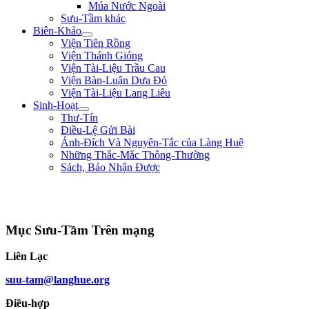
Múa Nước Ngoài
Sưu-Tầm khác
Biên-Khảo
Viện Tiên Rồng
Viện Thánh Gióng
Viện Tài-Liệu Trầu Cau
Viện Bàn-Luận Dưa Đỏ
Viện Tài-Liệu Lang Liêu
Sinh-Hoạt
Thư-Tín
Điều-Lệ Gửi Bài
Ảnh-Đích Và Nguyên-Tắc của Làng Huệ
Những Thắc-Mắc Thông-Thường
Sách, Báo Nhận Được
"Đem đại-nghĩa để thắng hung-tàn. Lấy chí-nhân mà thay cường-bạo." **
Bình Ngô Đại-Cáo **
Mục Sưu-Tầm Trên mạng
Liên Lạc
suu-tam@langhue.org
Điều-hợp