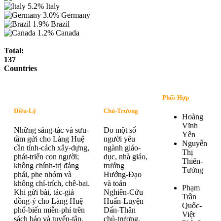
5.2%
Italy
3.0%
Germany
1.9%
Brazil
1.2%
Canada
Total:
137
Countries
Phối-Hợp
Điều-Lệ
Chủ-Trương
Hoàng
Vĩnh
Những sáng-tác và sưu-
Do một số
Yên
tầm gửi cho Làng Huệ
người yêu
Nguyễn
cần tính-cách xây-dựng,
ngành giáo-
Thị
phát-triển con người;
dục, nhà giáo,
Thiên-
không chính-trị đảng
trưởng
Tường
phái, phe nhóm và
Hướng-Đạo
không chỉ-trích, chê-bai.
và toán
Phạm
Khi gửi bài, tác-giả
Nghiên-Cứu
Trần
đồng-ý cho Làng Huệ
Huấn-Luyện
Quốc-
phổ-biến miễn-phí trên
Dấn-Thân
Việt
sách báo và tuyển-tập.
chủ-trương.