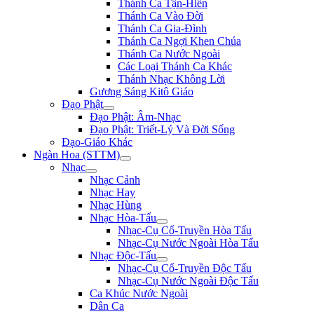
Thánh Ca Tận-Hiến
Thánh Ca Vào Đời
Thánh Ca Gia-Đình
Thánh Ca Ngợi Khen Chúa
Thánh Ca Nước Ngoài
Các Loại Thánh Ca Khác
Thánh Nhạc Không Lời
Gương Sáng Kitô Giáo
Đạo Phật
Đạo Phật: Âm-Nhạc
Đạo Phật: Triết-Lý Và Đời Sống
Đạo-Giáo Khác
Ngàn Hoa (STTM)
Nhạc
Nhạc Cảnh
Nhạc Hay
Nhạc Hùng
Nhạc Hòa-Tấu
Nhạc-Cụ Cổ-Truyền Hòa Tấu
Nhạc-Cụ Nước Ngoài Hòa Tấu
Nhạc Độc-Tấu
Nhạc-Cụ Cổ-Truyền Độc Tấu
Nhạc-Cụ Nước Ngoài Độc Tấu
Ca Khúc Nước Ngoài
Dân Ca