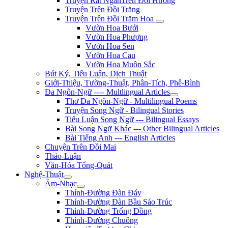
Truyện Rất NgắnTrên Đồi Hương
Truyện Trên Đồi Trăng
Truyện Trên Đồi Trăm Hoa
Vườn Hoa Bưởi
Vườn Hoa Phượng
Vườn Hoa Sen
Vườn Hoa Cau
Vườn Hoa Muôn Sắc
Bút Ký, Tiểu Luận, Dịch Thuật
Giới-Thiệu, Tường-Thuật, Phân-Tích, Phê-Bình
Đa Ngôn-Ngữ ---- Multlingual Articles
Thơ Đa Ngôn-Ngữ - Multilingual Poems
Truyện Song Ngữ - Bilingual Stories
Tiểu Luận Song Ngữ --- Bilingual Essays
Bài Song Ngữ Khác --- Other Bilingual Articles
Bài Tiếng Anh --- English Articles
Chuyện Trên Đồi Mai
Thảo-Luận
Văn-Hóa Tổng-Quát
Nghệ-Thuật
Âm-Nhạc
Thính-Đường Đàn Đáy
Thính-Đường Đàn Bầu Sáo Trúc
Thính-Đường Trống Đồng
Thính-Đường Chuông