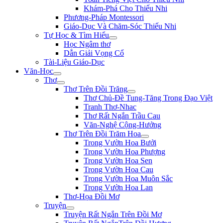
Khám-Phá Cho Thiếu Nhi
Phương-Pháp Montessori
Giáo-Dục Và Chăm-Sóc Thiếu Nhi
Tự Học & Tìm Hiểu
Học Ngâm thơ
Dẫn Giải Vọng Cổ
Tài-Liệu Giáo-Dục
Văn-Học
Thơ
Thơ Trên Đồi Trăng
Thơ Chủ-Đề Tung-Tăng Trong Đạo Việt
Tranh Thơ-Nhac
Thơ Rất Ngắn Trầu Cau
Văn-Nghệ Cộng-Hưởng
Thơ Trên Đồi Trăm Hoa
Trong Vườn Hoa Bưởi
Trong Vườn Hoa Phượng
Trong Vườn Hoa Sen
Trong Vườn Hoa Cau
Trong Vườn Hoa Muôn Sắc
Trong Vườn Hoa Lan
Thơ-Họa Đồi Mơ
Truyện
Truyện Rất Ngắn Trên Đồi Mơ