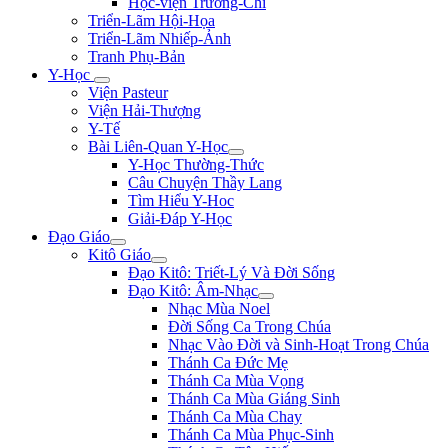
Học-viện Trương-Chi
Triển-Lãm Hội-Họa
Triển-Lãm Nhiếp-Ảnh
Tranh Phụ-Bản
Y-Học
Viện Pasteur
Viện Hải-Thượng
Y-Tế
Bài Liên-Quan Y-Học
Y-Học Thường-Thức
Câu Chuyện Thầy Lang
Tìm Hiểu Y-Hoc
Giải-Đáp Y-Học
Đạo Giáo
Kitô Giáo
Đạo Kitô: Triết-Lý Và Đời Sống
Đạo Kitô: Âm-Nhạc
Nhạc Mùa Noel
Đời Sống Ca Trong Chúa
Nhạc Vào Đời và Sinh-Hoạt Trong Chúa
Thánh Ca Đức Mẹ
Thánh Ca Mùa Vọng
Thánh Ca Mùa Giáng Sinh
Thánh Ca Mùa Chay
Thánh Ca Mùa Phục-Sinh