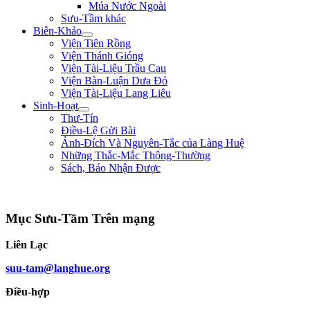
Múa Nước Ngoài
Sưu-Tầm khác
Biên-Khảo
Viện Tiên Rồng
Viện Thánh Gióng
Viện Tài-Liệu Trầu Cau
Viện Bàn-Luận Dưa Đỏ
Viện Tài-Liệu Lang Liêu
Sinh-Hoạt
Thư-Tín
Điều-Lệ Gửi Bài
Ảnh-Đích Và Nguyên-Tắc của Làng Huệ
Những Thắc-Mắc Thông-Thường
Sách, Báo Nhận Được
"Ta thà làm quỷ nước Nam, chứ không thèm làm vương đất Bắc." ** Trần Bình
Mục Sưu-Tầm Trên mạng
Liên Lạc
suu-tam@langhue.org
Điều-hợp