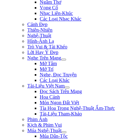
Ngâm Thơ
Vọng Cổ
Nhạc Liên-Khúc
Các Loại Nhạc Khác
Cảnh Đẹp
Thiên-Nhiên
Nghệ-Thuật
Hình-Ảnh Lạ
Trò Vui & Tài Khéo
Lời Hay Ý Đẹp
Nghe Trên Mạng
Mở Tâm
Mở Trí
Nghe, Đọc Truyện
Các Loại Khác
Tài-Liệu Việt Nam
Đọc Sách Trên Mạng
Hoa Cảnh
Món Ngon Đất Việt
Tỉa Hoa Trong Nghệ-Thuật Ẩm-Thực
Tài-Liệu Tham-Khảo
Phim Ảnh
Kịch & Phim Vui
Múa Nghệ-Thuật
Múa Dân-Tộc