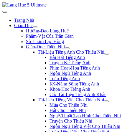
Trang Nhà
Giáo-Dục
Hướng-Đạo Làng Huệ
Phẩm-Vật Của Trân Gian
Sử Thơm Lạc-Hồng
Giáo-Dục Thiếu Nhi
Tài-Liệu Tiếng Anh Cho Thiếu Nhi
Bài Hát Tiếng Anh
Truyện Kể Tiếng Anh
Phim Hoạt-Họa Tiếng Anh
Ngôn-Ngữ Tiếng Anh
Toán Tiếng Anh
Kỹ-Năng Sống Tiếng Anh
Khoa-Học Tiếng Anh
Các Tài-Liệu Tiếng Anh Khác
Tài-Liệu Tiếng Việt Cho Thiếu Nhi
Múa Cho Thiếu Nhi
Hát Cho Thiếu Nhi
Nghệ-Thuật Tạo Hình Cho Thiếu Nhi
Truyện Cho Thiếu Nhi
Ngôn-Ngữ Tiếng Việt Cho Thiếu Nhi
Toán Tiếng Việt Cho Thiếu Nhi