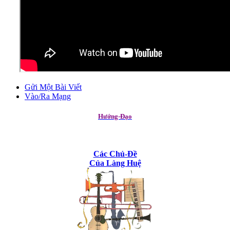
Gửi Một Bài Viết
Vào/Ra Mạng
Hướng-Đạo
Các Chủ-Đề
Của Làng Huệ