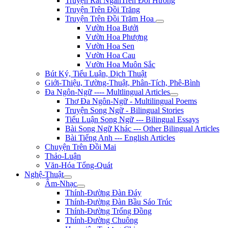
Truyện Rất NgắnTrên Đồi Hương
Truyện Trên Đồi Trăng
Truyện Trên Đồi Trăm Hoa
Vườn Hoa Bưởi
Vườn Hoa Phượng
Vườn Hoa Sen
Vườn Hoa Cau
Vườn Hoa Muôn Sắc
Bút Ký, Tiểu Luận, Dịch Thuật
Giới-Thiệu, Tường-Thuật, Phân-Tích, Phê-Bình
Đa Ngôn-Ngữ ---- Multlingual Articles
Thơ Đa Ngôn-Ngữ - Multilingual Poems
Truyện Song Ngữ - Bilingual Stories
Tiểu Luận Song Ngữ --- Bilingual Essays
Bài Song Ngữ Khác --- Other Bilingual Articles
Bài Tiếng Anh --- English Articles
Chuyện Trên Đồi Mai
Thảo-Luận
Văn-Hóa Tổng-Quát
Nghệ-Thuật
Âm-Nhạc
Thính-Đường Đàn Đáy
Thính-Đường Đàn Bầu Sáo Trúc
Thính-Đường Trống Đồng
Thính-Đường Chuông