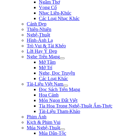
Ngâm Thơ
Vọng Cổ
Nhạc Liên-Khúc
Các Loại Nhạc Khác
Cảnh Đẹp
Thiên-Nhiên
Nghệ-Thuật
Hình-Ảnh Lạ
Trò Vui & Tài Khéo
Lời Hay Ý Đẹp
Nghe Trên Mạng
Mở Tâm
Mở Trí
Nghe, Đọc Truyện
Các Loại Khác
Tài-Liệu Việt Nam
Đọc Sách Trên Mạng
Hoa Cảnh
Món Ngon Đất Việt
Tỉa Hoa Trong Nghệ-Thuật Ẩm-Thực
Tài-Liệu Tham-Khảo
Phim Ảnh
Kịch & Phim Vui
Múa Nghệ-Thuật
Múa Dân-Tộc