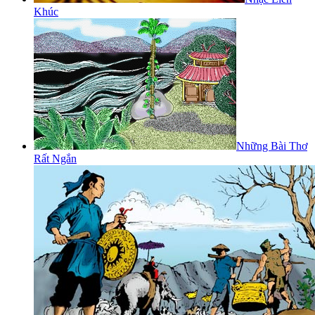
Khúc
Những Bài Thơ
Rất Ngắn