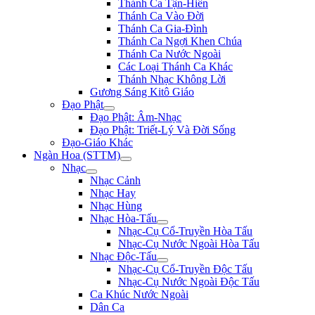
Thánh Ca Tận-Hiến
Thánh Ca Vào Đời
Thánh Ca Gia-Đình
Thánh Ca Ngợi Khen Chúa
Thánh Ca Nước Ngoài
Các Loại Thánh Ca Khác
Thánh Nhạc Không Lời
Gương Sáng Kitô Giáo
Đạo Phật
Đạo Phật: Âm-Nhạc
Đạo Phật: Triết-Lý Và Đời Sống
Đạo-Giáo Khác
Ngàn Hoa (STTM)
Nhạc
Nhạc Cảnh
Nhạc Hay
Nhạc Hùng
Nhạc Hòa-Tấu
Nhạc-Cụ Cổ-Truyền Hòa Tấu
Nhạc-Cụ Nước Ngoài Hòa Tấu
Nhạc Độc-Tấu
Nhạc-Cụ Cổ-Truyền Độc Tấu
Nhạc-Cụ Nước Ngoài Độc Tấu
Ca Khúc Nước Ngoài
Dân Ca