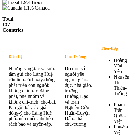
1.9%
Brazil
1.1%
Canada
Total:
137
Countries
Phối-Hợp
Điều-Lệ
Chủ-Trương
Hoàng
Vĩnh
Những sáng-tác và sưu-
Do một số
Yên
tầm gửi cho Làng Huệ
người yêu
Nguyễn
cần tính-cách xây-dựng,
ngành giáo-
Thị
phát-triển con người;
dục, nhà giáo,
Thiên-
không chính-trị đảng
trưởng
Tường
phái, phe nhóm và
Hướng-Đạo
không chỉ-trích, chê-bai.
và toán
Phạm
Khi gửi bài, tác-giả
Nghiên-Cứu
Trần
đồng-ý cho Làng Huệ
Huấn-Luyện
Quốc-
phổ-biến miễn-phí trên
Dấn-Thân
Việt
sách báo và tuyển-tập.
chủ-trương.
Phù-Sa
Việt