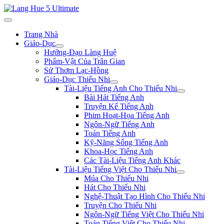
Trang Nhà
Giáo-Dục
Hướng-Đạo Làng Huệ
Phẩm-Vật Của Trân Gian
Sử Thơm Lạc-Hồng
Giáo-Dục Thiếu Nhi
Tài-Liệu Tiếng Anh Cho Thiếu Nhi
Bài Hát Tiếng Anh
Truyện Kể Tiếng Anh
Phim Hoạt-Họa Tiếng Anh
Ngôn-Ngữ Tiếng Anh
Toán Tiếng Anh
Kỹ-Năng Sống Tiếng Anh
Khoa-Học Tiếng Anh
Các Tài-Liệu Tiếng Anh Khác
Tài-Liệu Tiếng Việt Cho Thiếu Nhi
Múa Cho Thiếu Nhi
Hát Cho Thiếu Nhi
Nghệ-Thuật Tạo Hình Cho Thiếu Nhi
Truyện Cho Thiếu Nhi
Ngôn-Ngữ Tiếng Việt Cho Thiếu Nhi
Toán Tiếng Việt Cho Thiếu Nhi