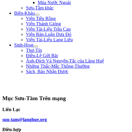
Múa Nước Ngoài
Sưu-Tầm khác
Biên-Khảo
Viện Tiên Rồng
Viện Thánh Gióng
Viện Tài-Liệu Trầu Cau
Viện Bàn-Luận Dưa Đỏ
Viện Tài-Liệu Lang Liêu
Sinh-Hoạt
Thư-Tín
Điều-Lệ Gửi Bài
Ảnh-Đích Và Nguyên-Tắc của Làng Huệ
Những Thắc-Mắc Thông-Thường
Sách, Báo Nhận Được
"Nếu bệ-hạ muốn hàng, xin trước hãy chém đầu tôi đi đã, rồi sau sẽ hàng!" **
Trần Quốc Tuấn **
Mục Sưu-Tầm Trên mạng
Liên Lạc
suu-tam@langhue.org
Điều-hợp