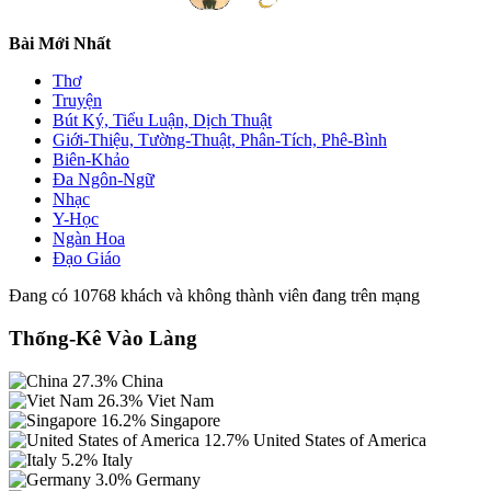
Bài Mới Nhất
Thơ
Truyện
Bút Ký, Tiểu Luận, Dịch Thuật
Giới-Thiệu, Tường-Thuật, Phân-Tích, Phê-Bình
Biên-Khảo
Đa Ngôn-Ngữ
Nhạc
Y-Học
Ngàn Hoa
Đạo Giáo
Đang có 10768 khách và không thành viên đang trên mạng
Thống-Kê Vào Làng
27.3%
China
26.3%
Viet Nam
16.2%
Singapore
12.7%
United States of America
5.2%
Italy
3.0%
Germany