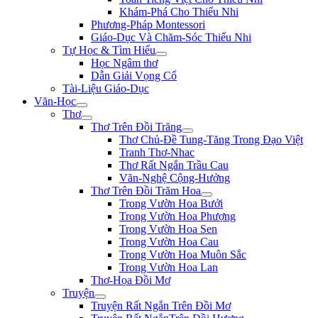
Khám-Phá Cho Thiếu Nhi
Phương-Pháp Montessori
Giáo-Dục Và Chăm-Sóc Thiếu Nhi
Tự Học & Tìm Hiểu
Học Ngâm thơ
Dẫn Giải Vọng Cổ
Tài-Liệu Giáo-Dục
Văn-Học
Thơ
Thơ Trên Đồi Trăng
Thơ Chủ-Đề Tung-Tăng Trong Đạo Việt
Tranh Thơ-Nhac
Thơ Rất Ngắn Trầu Cau
Văn-Nghệ Cộng-Hưởng
Thơ Trên Đồi Trăm Hoa
Trong Vườn Hoa Bưởi
Trong Vườn Hoa Phượng
Trong Vườn Hoa Sen
Trong Vườn Hoa Cau
Trong Vườn Hoa Muôn Sắc
Trong Vườn Hoa Lan
Thơ-Họa Đồi Mơ
Truyện
Truyện Rất Ngắn Trên Đồi Mơ