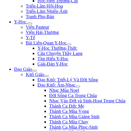
Học-viện Trương-Chi
Triển-Lãm Hội-Họa
Triển-Lãm Nhiếp-Ảnh
Tranh Phụ-Bản
Y-Học
Viện Pasteur
Viện Hải-Thượng
Y-Tế
Bài Liên-Quan Y-Học
Y-Học Thường-Thức
Câu Chuyện Thầy Lang
Tìm Hiểu Y-Hoc
Giải-Đáp Y-Học
Đạo Giáo
Kitô Giáo
Đạo Kitô: Triết-Lý Và Đời Sống
Đạo Kitô: Âm-Nhạc
Nhạc Mùa Noel
Đời Sống Ca Trong Chúa
Nhạc Vào Đời và Sinh-Hoạt Trong Chúa
Thánh Ca Đức Mẹ
Thánh Ca Mùa Vọng
Thánh Ca Mùa Giáng Sinh
Thánh Ca Mùa Chay
Thánh Ca Mùa Phục-Sinh