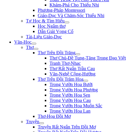
Khám-Phá Cho Thiếu Nhi
Phương-Pháp Montessori
Giáo-Dục Và Chăm-Sóc Thiếu Nhi
Tự Học & Tìm Hiểu
Học Ngâm thơ
Dẫn Giải Vọng Cổ
Tài-Liệu Giáo-Dục
Văn-Học
Thơ
Thơ Trên Đồi Trăng
Thơ Chủ-Đề Tung-Tăng Trong Đạo Việt
Tranh Thơ-Nhac
Thơ Rất Ngắn Trầu Cau
Văn-Nghệ Cộng-Hưởng
Thơ Trên Đồi Trăm Hoa
Trong Vườn Hoa Bưởi
Trong Vườn Hoa Phượng
Trong Vườn Hoa Sen
Trong Vườn Hoa Cau
Trong Vườn Hoa Muôn Sắc
Trong Vườn Hoa Lan
Thơ-Họa Đồi Mơ
Truyện
Truyện Rất Ngắn Trên Đồi Mơ