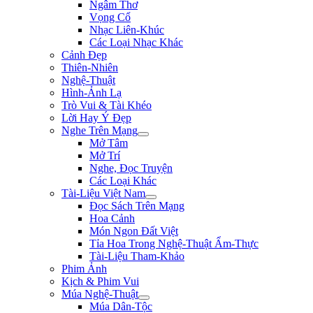
Ngâm Thơ
Vọng Cổ
Nhạc Liên-Khúc
Các Loại Nhạc Khác
Cảnh Đẹp
Thiên-Nhiên
Nghệ-Thuật
Hình-Ảnh Lạ
Trò Vui & Tài Khéo
Lời Hay Ý Đẹp
Nghe Trên Mạng
Mở Tâm
Mở Trí
Nghe, Đọc Truyện
Các Loại Khác
Tài-Liệu Việt Nam
Đọc Sách Trên Mạng
Hoa Cảnh
Món Ngon Đất Việt
Tỉa Hoa Trong Nghệ-Thuật Ẩm-Thực
Tài-Liệu Tham-Khảo
Phim Ảnh
Kịch & Phim Vui
Múa Nghệ-Thuật
Múa Dân-Tộc