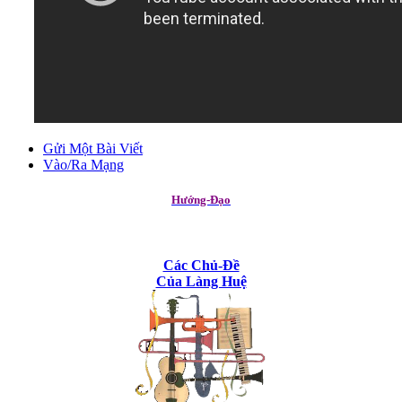
Gửi Một Bài Viết
Vào/Ra Mạng
Hướng-Đạo
Các Chủ-Đề
Của Làng Huệ