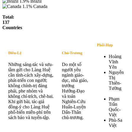
1.9%
Brazil
1.1%
Canada
Total:
137
Countries
Phối-Hợp
Điều-Lệ
Chủ-Trương
Hoàng
Vĩnh
Những sáng-tác và sưu-
Do một số
Yên
tầm gửi cho Làng Huệ
người yêu
Nguyễn
cần tính-cách xây-dựng,
ngành giáo-
Thị
phát-triển con người;
dục, nhà giáo,
Thiên-
không chính-trị đảng
trưởng
Tường
phái, phe nhóm và
Hướng-Đạo
không chỉ-trích, chê-bai.
và toán
Phạm
Khi gửi bài, tác-giả
Nghiên-Cứu
Trần
đồng-ý cho Làng Huệ
Huấn-Luyện
Quốc-
phổ-biến miễn-phí trên
Dấn-Thân
Việt
sách báo và tuyển-tập.
chủ-trương.
Phù-Sa
Việt