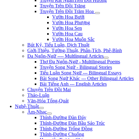
Truyện Rất NgắnTrên Đồi Hương
Truyện Trên Đồi Trăng
Truyện Trên Đồi Trăm Hoa
Vườn Hoa Bưởi
Vườn Hoa Phượng
Vườn Hoa Sen
Vườn Hoa Cau
Vườn Hoa Muôn Sắc
Bút Ký, Tiểu Luận, Dịch Thuật
Giới-Thiệu, Tường-Thuật, Phân-Tích, Phê-Bình
Đa Ngôn-Ngữ ---- Multlingual Articles
Thơ Đa Ngôn-Ngữ - Multilingual Poems
Truyện Song Ngữ - Bilingual Stories
Tiểu Luận Song Ngữ --- Bilingual Essays
Bài Song Ngữ Khác --- Other Bilingual Articles
Bài Tiếng Anh --- English Articles
Chuyện Trên Đồi Mai
Thảo-Luận
Văn-Hóa Tổng-Quát
Nghệ-Thuật
Âm-Nhạc
Thính-Đường Đàn Đáy
Thính-Đường Đàn Bầu Sáo Trúc
Thính-Đường Trống Đồng
Thính-Đường Chuông