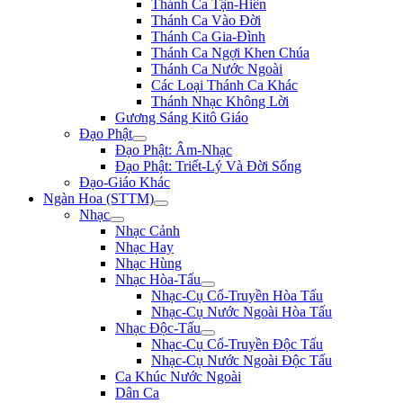
Thánh Ca Tận-Hiến
Thánh Ca Vào Đời
Thánh Ca Gia-Đình
Thánh Ca Ngợi Khen Chúa
Thánh Ca Nước Ngoài
Các Loại Thánh Ca Khác
Thánh Nhạc Không Lời
Gương Sáng Kitô Giáo
Đạo Phật
Đạo Phật: Âm-Nhạc
Đạo Phật: Triết-Lý Và Đời Sống
Đạo-Giáo Khác
Ngàn Hoa (STTM)
Nhạc
Nhạc Cảnh
Nhạc Hay
Nhạc Hùng
Nhạc Hòa-Tấu
Nhạc-Cụ Cổ-Truyền Hòa Tấu
Nhạc-Cụ Nước Ngoài Hòa Tấu
Nhạc Độc-Tấu
Nhạc-Cụ Cổ-Truyền Độc Tấu
Nhạc-Cụ Nước Ngoài Độc Tấu
Ca Khúc Nước Ngoài
Dân Ca