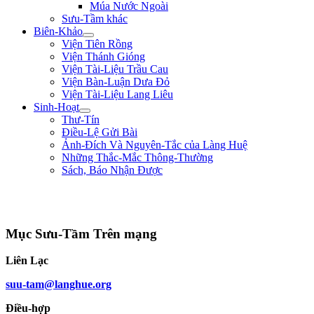
Múa Nước Ngoài
Sưu-Tầm khác
Biên-Khảo
Viện Tiên Rồng
Viện Thánh Gióng
Viện Tài-Liệu Trầu Cau
Viện Bàn-Luận Dưa Đỏ
Viện Tài-Liệu Lang Liêu
Sinh-Hoạt
Thư-Tín
Điều-Lệ Gửi Bài
Ảnh-Đích Và Nguyên-Tắc của Làng Huệ
Những Thắc-Mắc Thông-Thường
Sách, Báo Nhận Được
"Con nhà tướng không được khiếp nhược trước quân thù." ** Bùi Thị Xuân
**
Mục Sưu-Tầm Trên mạng
Liên Lạc
suu-tam@langhue.org
Điều-hợp