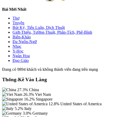
Bài Mới Nhất
Thơ
Truyện
Bút Ký, Tiểu Luận, Dịch Thuật
Giới-Thiệu, Tường-Thuật, Phân-Tích, Phê-Bình
Biên-Khảo
Đa Ngôn-Ngữ
Nhạc
Y-Học
Ngàn Hoa
Đạo Giáo
Đang có 9894 khách và không thành viên đang trên mạng
Thống-Kê Vào Làng
27.3%
China
26.3%
Viet Nam
16.2%
Singapore
12.8%
United States of America
5.2%
Italy
3.0%
Germany