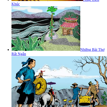
Khúc
Những Bài Thơ
Rất Ngắn