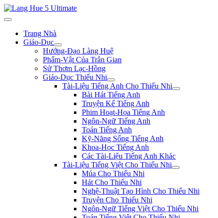
Trang Nhà
Giáo-Dục
Hướng-Đạo Làng Huệ
Phẩm-Vật Của Trân Gian
Sử Thơm Lạc-Hồng
Giáo-Dục Thiếu Nhi
Tài-Liệu Tiếng Anh Cho Thiếu Nhi
Bài Hát Tiếng Anh
Truyện Kể Tiếng Anh
Phim Hoạt-Họa Tiếng Anh
Ngôn-Ngữ Tiếng Anh
Toán Tiếng Anh
Kỹ-Năng Sống Tiếng Anh
Khoa-Học Tiếng Anh
Các Tài-Liệu Tiếng Anh Khác
Tài-Liệu Tiếng Việt Cho Thiếu Nhi
Múa Cho Thiếu Nhi
Hát Cho Thiếu Nhi
Nghệ-Thuật Tạo Hình Cho Thiếu Nhi
Truyện Cho Thiếu Nhi
Ngôn-Ngữ Tiếng Việt Cho Thiếu Nhi
Toán Tiếng Việt Cho Thiếu Nhi