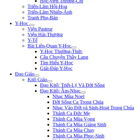
Học-viện Trương-Chi
Triển-Lãm Hội-Họa
Triển-Lãm Nhiếp-Ảnh
Tranh Phụ-Bản
Y-Học
Viện Pasteur
Viện Hải-Thượng
Y-Tế
Bài Liên-Quan Y-Học
Y-Học Thường-Thức
Câu Chuyện Thầy Lang
Tìm Hiểu Y-Hoc
Giải-Đáp Y-Học
Đạo Giáo
Kitô Giáo
Đạo Kitô: Triết-Lý Và Đời Sống
Đạo Kitô: Âm-Nhạc
Nhạc Mùa Noel
Đời Sống Ca Trong Chúa
Nhạc Vào Đời và Sinh-Hoạt Trong Chúa
Thánh Ca Đức Mẹ
Thánh Ca Mùa Vọng
Thánh Ca Mùa Giáng Sinh
Thánh Ca Mùa Chay
Thánh Ca Mùa Phục-Sinh