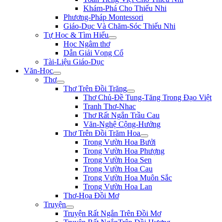
Khám-Phá Cho Thiếu Nhi
Phương-Pháp Montessori
Giáo-Dục Và Chăm-Sóc Thiếu Nhi
Tự Học & Tìm Hiểu
Học Ngâm thơ
Dẫn Giải Vọng Cổ
Tài-Liệu Giáo-Dục
Văn-Học
Thơ
Thơ Trên Đồi Trăng
Thơ Chủ-Đề Tung-Tăng Trong Đạo Việt
Tranh Thơ-Nhac
Thơ Rất Ngắn Trầu Cau
Văn-Nghệ Cộng-Hưởng
Thơ Trên Đồi Trăm Hoa
Trong Vườn Hoa Bưởi
Trong Vườn Hoa Phượng
Trong Vườn Hoa Sen
Trong Vườn Hoa Cau
Trong Vườn Hoa Muôn Sắc
Trong Vườn Hoa Lan
Thơ-Họa Đồi Mơ
Truyện
Truyện Rất Ngắn Trên Đồi Mơ