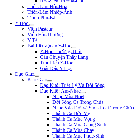
Học-viện Trương-Chi
Triển-Lãm Hội-Họa
Triển-Lãm Nhiếp-Ảnh
Tranh Phụ-Bản
Y-Học
Viện Pasteur
Viện Hải-Thượng
Y-Tế
Bài Liên-Quan Y-Học
Y-Học Thường-Thức
Câu Chuyện Thầy Lang
Tìm Hiểu Y-Hoc
Giải-Đáp Y-Học
Đạo Giáo
Kitô Giáo
Đạo Kitô: Triết-Lý Và Đời Sống
Đạo Kitô: Âm-Nhạc
Nhạc Mùa Noel
Đời Sống Ca Trong Chúa
Nhạc Vào Đời và Sinh-Hoạt Trong Chúa
Thánh Ca Đức Mẹ
Thánh Ca Mùa Vọng
Thánh Ca Mùa Giáng Sinh
Thánh Ca Mùa Chay
Thánh Ca Mùa Phục-Sinh