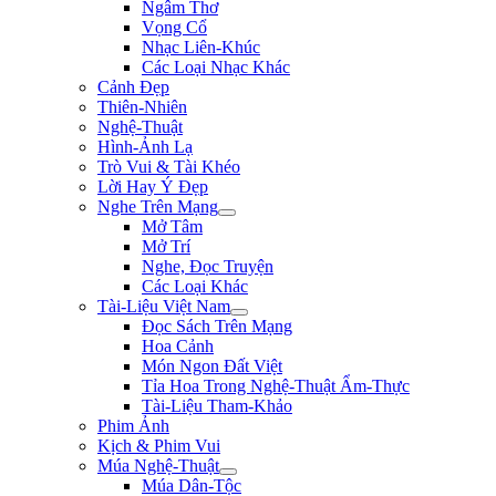
Ngâm Thơ
Vọng Cổ
Nhạc Liên-Khúc
Các Loại Nhạc Khác
Cảnh Đẹp
Thiên-Nhiên
Nghệ-Thuật
Hình-Ảnh Lạ
Trò Vui & Tài Khéo
Lời Hay Ý Đẹp
Nghe Trên Mạng
Mở Tâm
Mở Trí
Nghe, Đọc Truyện
Các Loại Khác
Tài-Liệu Việt Nam
Đọc Sách Trên Mạng
Hoa Cảnh
Món Ngon Đất Việt
Tỉa Hoa Trong Nghệ-Thuật Ẩm-Thực
Tài-Liệu Tham-Khảo
Phim Ảnh
Kịch & Phim Vui
Múa Nghệ-Thuật
Múa Dân-Tộc