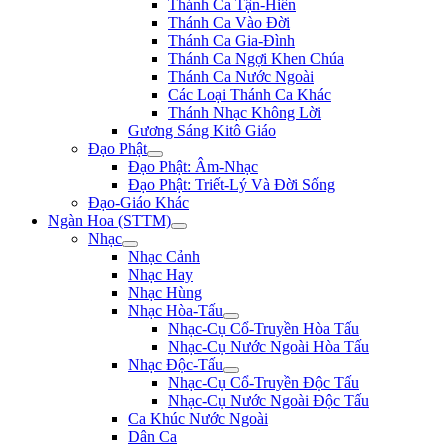
Thánh Ca Tận-Hiến
Thánh Ca Vào Đời
Thánh Ca Gia-Đình
Thánh Ca Ngợi Khen Chúa
Thánh Ca Nước Ngoài
Các Loại Thánh Ca Khác
Thánh Nhạc Không Lời
Gương Sáng Kitô Giáo
Đạo Phật
Đạo Phật: Âm-Nhạc
Đạo Phật: Triết-Lý Và Đời Sống
Đạo-Giáo Khác
Ngàn Hoa (STTM)
Nhạc
Nhạc Cảnh
Nhạc Hay
Nhạc Hùng
Nhạc Hòa-Tấu
Nhạc-Cụ Cổ-Truyền Hòa Tấu
Nhạc-Cụ Nước Ngoài Hòa Tấu
Nhạc Độc-Tấu
Nhạc-Cụ Cổ-Truyền Độc Tấu
Nhạc-Cụ Nước Ngoài Độc Tấu
Ca Khúc Nước Ngoài
Dân Ca