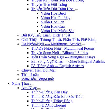
Truyện Rất NgắnTrên Đồi Hương
Truyện Trên Đồi Trăng
Truyện Trên Đồi Trăm Hoa
Vườn Hoa Bưởi
Vườn Hoa Phượng
Vườn Hoa Sen
Vườn Hoa Cau
Vườn Hoa Muôn Sắc
Bút Ký, Tiểu Luận, Dịch Thuật
Giới-Thiệu, Tường-Thuật, Phân-Tích, Phê-Bình
Đa Ngôn-Ngữ ---- Multlingual Articles
Thơ Đa Ngôn-Ngữ - Multilingual Poems
Truyện Song Ngữ - Bilingual Stories
Tiểu Luận Song Ngữ --- Bilingual Essays
Bài Song Ngữ Khác --- Other Bilingual Articles
Bài Tiếng Anh --- English Articles
Chuyện Trên Đồi Mai
Thảo-Luận
Văn-Hóa Tổng-Quát
Nghệ-Thuật
Âm-Nhạc
Thính-Đường Đàn Đáy
Thính-Đường Đàn Bầu Sáo Trúc
Thính-Đường Trống Đồng
Thính-Đường Chuông