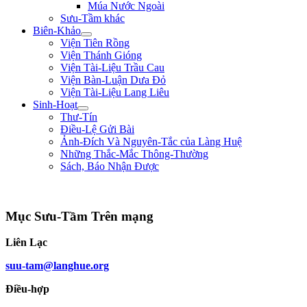
Múa Nước Ngoài
Sưu-Tầm khác
Biên-Khảo
Viện Tiên Rồng
Viện Thánh Gióng
Viện Tài-Liệu Trầu Cau
Viện Bàn-Luận Dưa Đỏ
Viện Tài-Liệu Lang Liêu
Sinh-Hoạt
Thư-Tín
Điều-Lệ Gửi Bài
Ảnh-Đích Và Nguyên-Tắc của Làng Huệ
Những Thắc-Mắc Thông-Thường
Sách, Báo Nhận Được
"Đem đại-nghĩa để thắng hung-tàn. Lấy chí-nhân mà thay cường-bạo." ** Bìn
Mục Sưu-Tầm Trên mạng
Liên Lạc
suu-tam@langhue.org
Điều-hợp