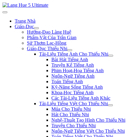
Trang Nhà
Giáo-Dục
Hướng-Đạo Làng Huệ
Phẩm-Vật Của Trân Gian
Sử Thơm Lạc-Hồng
Giáo-Dục Thiếu Nhi
Tài-Liệu Tiếng Anh Cho Thiếu Nhi
Bài Hát Tiếng Anh
Truyện Kể Tiếng Anh
Phim Hoạt-Họa Tiếng Anh
Ngôn-Ngữ Tiếng Anh
Toán Tiếng Anh
Kỹ-Năng Sống Tiếng Anh
Khoa-Học Tiếng Anh
Các Tài-Liệu Tiếng Anh Khác
Tài-Liệu Tiếng Việt Cho Thiếu Nhi
Múa Cho Thiếu Nhi
Hát Cho Thiếu Nhi
Nghệ-Thuật Tạo Hình Cho Thiếu Nhi
Truyện Cho Thiếu Nhi
Ngôn-Ngữ Tiếng Việt Cho Thiếu Nhi
Toán Tiếng Việt Cho Thiếu Nhi