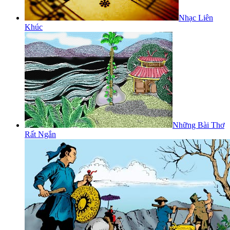
Nhạc Liên
Khúc
Những Bài Thơ
Rất Ngắn