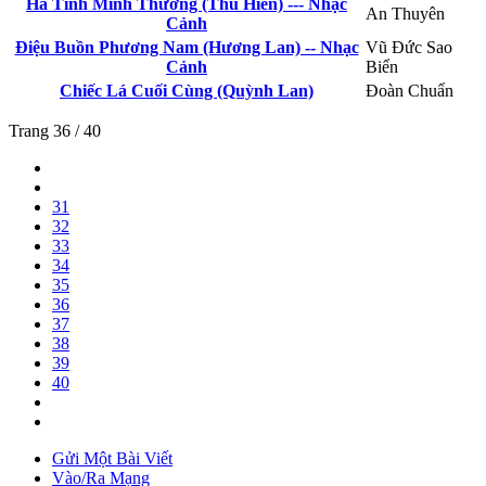
Hà Tĩnh Mình Thương (Thu Hiền) --- Nhạc
An Thuyên
Cảnh
Điệu Buồn Phương Nam (Hương Lan) -- Nhạc
Vũ Đức Sao
Cảnh
Biển
Chiếc Lá Cuối Cùng (Quỳnh Lan)
Đoàn Chuẩn
Trang 36 / 40
31
32
33
34
35
36
37
38
39
40
Gửi Một Bài Viết
Vào/Ra Mạng