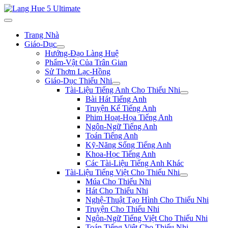
Trang Nhà
Giáo-Dục
Hướng-Đạo Làng Huệ
Phẩm-Vật Của Trân Gian
Sử Thơm Lạc-Hồng
Giáo-Dục Thiếu Nhi
Tài-Liệu Tiếng Anh Cho Thiếu Nhi
Bài Hát Tiếng Anh
Truyện Kể Tiếng Anh
Phim Hoạt-Họa Tiếng Anh
Ngôn-Ngữ Tiếng Anh
Toán Tiếng Anh
Kỹ-Năng Sống Tiếng Anh
Khoa-Học Tiếng Anh
Các Tài-Liệu Tiếng Anh Khác
Tài-Liệu Tiếng Việt Cho Thiếu Nhi
Múa Cho Thiếu Nhi
Hát Cho Thiếu Nhi
Nghệ-Thuật Tạo Hình Cho Thiếu Nhi
Truyện Cho Thiếu Nhi
Ngôn-Ngữ Tiếng Việt Cho Thiếu Nhi
Toán Tiếng Việt Cho Thiếu Nhi