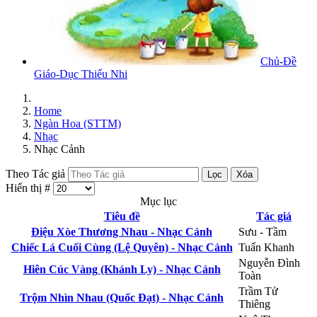
Chủ-Đề
Giáo-Dục Thiếu Nhi
Home
Ngàn Hoa (STTM)
Nhạc
Nhạc Cảnh
Theo Tác giả
Lọc
Xóa
Hiển thị #
Mục lục
Tiêu đề
Tác giả
Điệu Xòe Thương Nhau - Nhạc Cảnh
Sưu - Tầm
Chiếc Lá Cuối Cùng (Lệ Quyên) - Nhạc Cảnh
Tuấn Khanh
Nguyễn Đình
Hiên Cúc Vàng (Khánh Ly) - Nhạc Cảnh
Toàn
Trầm Tử
Trộm Nhìn Nhau (Quốc Đạt) - Nhạc Cảnh
Thiêng