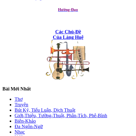
Hướng-Đạo
Các Chủ-Đề
Của Làng Huệ
Bài Mới Nhất
Thơ
Truyện
Bút Ký, Tiểu Luận, Dịch Thuật
Giới-Thiệu, Tường-Thuật, Phân-Tích, Phê-Bình
Biên-Khảo
Đa Ngôn-Ngữ
Nhạc