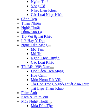
Ngâm Thơ
Vọng Cổ
Nhạc Liên-Khúc
Các Loại Nhạc Khác
Cảnh Đẹp
Thiên-Nhiên
Nghệ-Thuật
Hình-Ảnh Lạ
Trò Vui & Tài Khéo
Lời Hay Ý Đẹp
Nghe Trên Mạng
Mở Tâm
Mở Trí
Nghe, Đọc Truyện
Các Loại Khác
Tài-Liệu Việt Nam
Đọc Sách Trên Mạng
Hoa Cảnh
Món Ngon Đất Việt
Tỉa Hoa Trong Nghệ-Thuật Ẩm-Thực
Tài-Liệu Tham-Khảo
Phim Ảnh
Kịch & Phim Vui
Múa Nghệ-Thuật
Múa Dân-Tộc