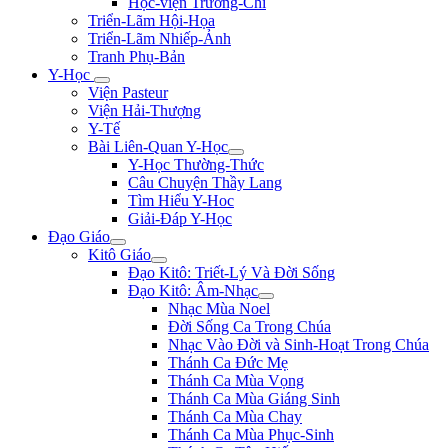
Học-viện Trương-Chi
Triển-Lãm Hội-Họa
Triển-Lãm Nhiếp-Ảnh
Tranh Phụ-Bản
Y-Học
Viện Pasteur
Viện Hải-Thượng
Y-Tế
Bài Liên-Quan Y-Học
Y-Học Thường-Thức
Câu Chuyện Thầy Lang
Tìm Hiểu Y-Hoc
Giải-Đáp Y-Học
Đạo Giáo
Kitô Giáo
Đạo Kitô: Triết-Lý Và Đời Sống
Đạo Kitô: Âm-Nhạc
Nhạc Mùa Noel
Đời Sống Ca Trong Chúa
Nhạc Vào Đời và Sinh-Hoạt Trong Chúa
Thánh Ca Đức Mẹ
Thánh Ca Mùa Vọng
Thánh Ca Mùa Giáng Sinh
Thánh Ca Mùa Chay
Thánh Ca Mùa Phục-Sinh