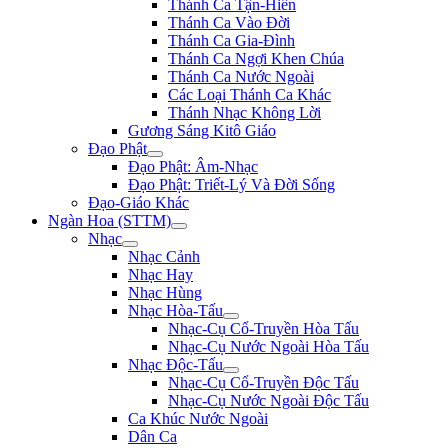
Thánh Ca Tận-Hiến
Thánh Ca Vào Đời
Thánh Ca Gia-Đình
Thánh Ca Ngợi Khen Chúa
Thánh Ca Nước Ngoài
Các Loại Thánh Ca Khác
Thánh Nhạc Không Lời
Gương Sáng Kitô Giáo
Đạo Phật
Đạo Phật: Âm-Nhạc
Đạo Phật: Triết-Lý Và Đời Sống
Đạo-Giáo Khác
Ngàn Hoa (STTM)
Nhạc
Nhạc Cảnh
Nhạc Hay
Nhạc Hùng
Nhạc Hòa-Tấu
Nhạc-Cụ Cổ-Truyền Hòa Tấu
Nhạc-Cụ Nước Ngoài Hòa Tấu
Nhạc Độc-Tấu
Nhạc-Cụ Cổ-Truyền Độc Tấu
Nhạc-Cụ Nước Ngoài Độc Tấu
Ca Khúc Nước Ngoài
Dân Ca