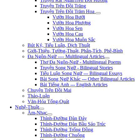
Truyện Rất NgắnTrên Đồi Hương
Truyện Trên Đồi Trăng
Truyện Trên Đồi Trăm Hoa
Vườn Hoa Bưởi
Vườn Hoa Phượng
Vườn Hoa Sen
Vườn Hoa Cau
Vườn Hoa Muôn Sắc
Bút Ký, Tiểu Luận, Dịch Thuật
Giới-Thiệu, Tường-Thuật, Phân-Tích, Phê-Bình
Đa Ngôn-Ngữ ---- Multlingual Articles
Thơ Đa Ngôn-Ngữ - Multilingual Poems
Truyện Song Ngữ - Bilingual Stories
Tiểu Luận Song Ngữ --- Bilingual Essays
Bài Song Ngữ Khác --- Other Bilingual Articles
Bài Tiếng Anh --- English Articles
Chuyện Trên Đồi Mai
Thảo-Luận
Văn-Hóa Tổng-Quát
Nghệ-Thuật
Âm-Nhạc
Thính-Đường Đàn Đáy
Thính-Đường Đàn Bầu Sáo Trúc
Thính-Đường Trống Đồng
Thính-Đường Chuông