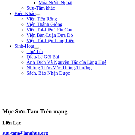
Múa Nước Ngoài
Sưu-Tầm khác
Biên-Khảo
Viện Tiên Rồng
Viện Thánh Gióng
Viện Tài-Liệu Trầu Cau
Viện Bàn-Luận Dưa Đỏ
Viện Tài-Liệu Lang Liêu
Sinh-Hoạt
Thư-Tín
Điều-Lệ Gửi Bài
Ảnh-Đích Và Nguyên-Tắc của Làng Huệ
Những Thắc-Mắc Thông-Thường
Sách, Báo Nhận Được
"Nếu trong nước hay có loạn là vì nhân-dân bị thiếu-thốn. Từ nay sắp tới,
lương-bổng của ta là 500$ một tháng thì ta chỉ lãnh 200$ mà thôi, còn lại
300$ ta giao cho các thầy đem ra giúp-đỡ kẻ nghèo-khó." ** Duy-Tân **
(năm 8 tuổi)
Mục Sưu-Tầm Trên mạng
Liên Lạc
suu-tam@langhue.org