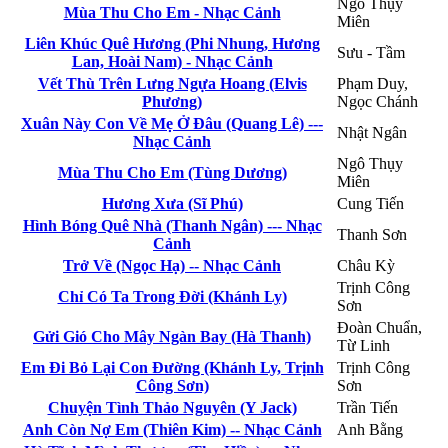
Ngô Thụy
Mùa Thu Cho Em - Nhạc Cảnh
Miên
Liên Khúc Quê Hương (Phi Nhung, Hương
Sưu - Tầm
Lan, Hoài Nam) - Nhạc Cảnh
Vết Thù Trên Lưng Ngựa Hoang (Elvis
Phạm Duy,
Phương)
Ngọc Chánh
Xuân Này Con Về Mẹ Ở Đâu (Quang Lê) ---
Nhật Ngân
Nhạc Cảnh
Ngô Thụy
Mùa Thu Cho Em (Tùng Dương)
Miên
Hương Xưa (Sĩ Phú)
Cung Tiến
Hình Bóng Quê Nhà (Thanh Ngân) --- Nhạc
Thanh Sơn
Cảnh
Trở Về (Ngọc Hạ) -- Nhạc Cảnh
Châu Kỳ
Trịnh Công
Chỉ Có Ta Trong Đời (Khánh Ly)
Sơn
Đoàn Chuẩn,
Gửi Gió Cho Mây Ngàn Bay (Hà Thanh)
Từ Linh
Em Đi Bỏ Lại Con Đường (Khánh Ly, Trịnh
Trịnh Công
Công Sơn)
Sơn
Chuyện Tình Thảo Nguyên (Y Jack)
Trần Tiến
Anh Còn Nợ Em (Thiên Kim) -- Nhạc Cảnh
Anh Bằng