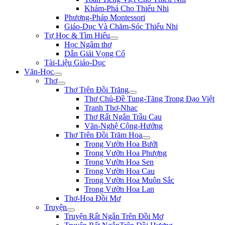
Khám-Phá Cho Thiếu Nhi
Phương-Pháp Montessori
Giáo-Dục Và Chăm-Sóc Thiếu Nhi
Tự Học & Tìm Hiểu
Học Ngâm thơ
Dẫn Giải Vọng Cổ
Tài-Liệu Giáo-Dục
Văn-Học
Thơ
Thơ Trên Đồi Trăng
Thơ Chủ-Đề Tung-Tăng Trong Đạo Việt
Tranh Thơ-Nhac
Thơ Rất Ngắn Trầu Cau
Văn-Nghệ Cộng-Hưởng
Thơ Trên Đồi Trăm Hoa
Trong Vườn Hoa Bưởi
Trong Vườn Hoa Phượng
Trong Vườn Hoa Sen
Trong Vườn Hoa Cau
Trong Vườn Hoa Muôn Sắc
Trong Vườn Hoa Lan
Thơ-Họa Đồi Mơ
Truyện
Truyện Rất Ngắn Trên Đồi Mơ