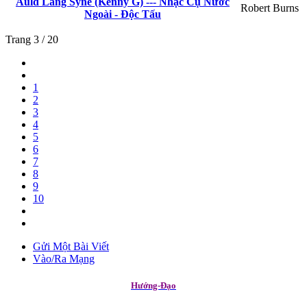
Auld Lang Syne (Kenny G) --- Nhạc Cụ Nước
Robert Burns
Ngoài - Độc Tấu
Trang 3 / 20
1
2
3
4
5
6
7
8
9
10
Gửi Một Bài Viết
Vào/Ra Mạng
Hướng-Đạo