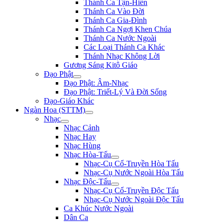
Thánh Ca Tận-Hiến
Thánh Ca Vào Đời
Thánh Ca Gia-Đình
Thánh Ca Ngợi Khen Chúa
Thánh Ca Nước Ngoài
Các Loại Thánh Ca Khác
Thánh Nhạc Không Lời
Gương Sáng Kitô Giáo
Đạo Phật
Đạo Phật: Âm-Nhạc
Đạo Phật: Triết-Lý Và Đời Sống
Đạo-Giáo Khác
Ngàn Hoa (STTM)
Nhạc
Nhạc Cảnh
Nhạc Hay
Nhạc Hùng
Nhạc Hòa-Tấu
Nhạc-Cụ Cổ-Truyền Hòa Tấu
Nhạc-Cụ Nước Ngoài Hòa Tấu
Nhạc Độc-Tấu
Nhạc-Cụ Cổ-Truyền Độc Tấu
Nhạc-Cụ Nước Ngoài Độc Tấu
Ca Khúc Nước Ngoài
Dân Ca