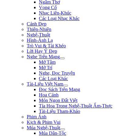
Ngâm Thơ
Vọng Cổ
Nhạc Liên-Khúc
Các Loại Nhạc Khác
Cảnh Đẹp
Thiên-Nhiên
Nghệ-Thuật
Hình-Ảnh Lạ
Trò Vui & Tài Khéo
Lời Hay Ý Đẹp
Nghe Trên Mạng
Mở Tâm
Mở Trí
Nghe, Đọc Truyện
Các Loại Khác
Tài-Liệu Việt Nam
Đọc Sách Trên Mạng
Hoa Cảnh
Món Ngon Đất Việt
Tỉa Hoa Trong Nghệ-Thuật Ẩm-Thực
Tài-Liệu Tham-Khảo
Phim Ảnh
Kịch & Phim Vui
Múa Nghệ-Thuật
Múa Dân-Tộc