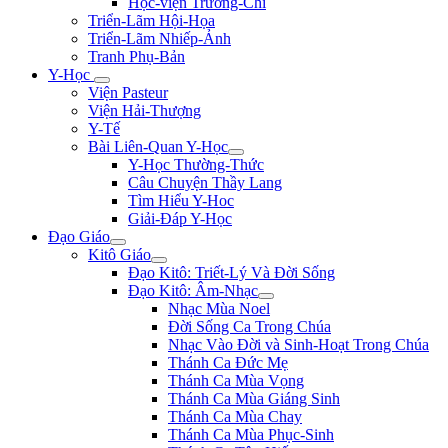
Học-viện Trương-Chi
Triển-Lãm Hội-Họa
Triển-Lãm Nhiếp-Ảnh
Tranh Phụ-Bản
Y-Học
Viện Pasteur
Viện Hải-Thượng
Y-Tế
Bài Liên-Quan Y-Học
Y-Học Thường-Thức
Câu Chuyện Thầy Lang
Tìm Hiểu Y-Hoc
Giải-Đáp Y-Học
Đạo Giáo
Kitô Giáo
Đạo Kitô: Triết-Lý Và Đời Sống
Đạo Kitô: Âm-Nhạc
Nhạc Mùa Noel
Đời Sống Ca Trong Chúa
Nhạc Vào Đời và Sinh-Hoạt Trong Chúa
Thánh Ca Đức Mẹ
Thánh Ca Mùa Vọng
Thánh Ca Mùa Giáng Sinh
Thánh Ca Mùa Chay
Thánh Ca Mùa Phục-Sinh