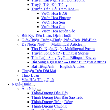
Truyện Rất NgắnTrên Đồi Hương
Truyện Trên Đồi Trăng
Truyện Trên Đồi Trăm Hoa
Vườn Hoa Bưởi
Vườn Hoa Phượng
Vườn Hoa Sen
Vườn Hoa Cau
Vườn Hoa Muôn Sắc
Bút Ký, Tiểu Luận, Dịch Thuật
Giới-Thiệu, Tường-Thuật, Phân-Tích, Phê-Bình
Đa Ngôn-Ngữ ---- Multlingual Articles
Thơ Đa Ngôn-Ngữ - Multilingual Poems
Truyện Song Ngữ - Bilingual Stories
Tiểu Luận Song Ngữ --- Bilingual Essays
Bài Song Ngữ Khác --- Other Bilingual Articles
Bài Tiếng Anh --- English Articles
Chuyện Trên Đồi Mai
Thảo-Luận
Văn-Hóa Tổng-Quát
Nghệ-Thuật
Âm-Nhạc
Thính-Đường Đàn Đáy
Thính-Đường Đàn Bầu Sáo Trúc
Thính-Đường Trống Đồng
Thính-Đường Chuông