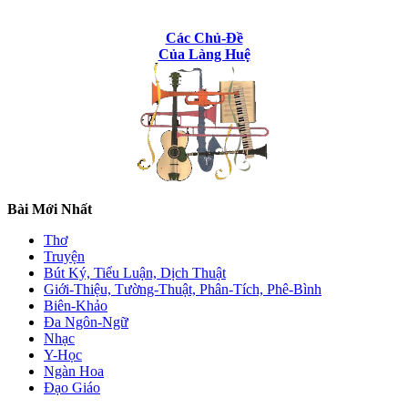
Các Chủ-Đề
Của Làng Huệ
Bài Mới Nhất
Thơ
Truyện
Bút Ký, Tiểu Luận, Dịch Thuật
Giới-Thiệu, Tường-Thuật, Phân-Tích, Phê-Bình
Biên-Khảo
Đa Ngôn-Ngữ
Nhạc
Y-Học
Ngàn Hoa
Đạo Giáo