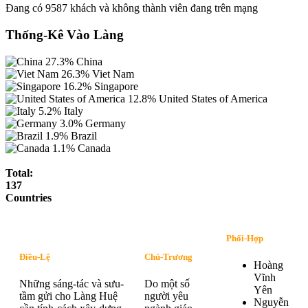
Đang có 9587 khách và không thành viên đang trên mạng
Thống-Kê Vào Làng
27.3%
China
26.3%
Viet Nam
16.2%
Singapore
12.8%
United States of America
5.2%
Italy
3.0%
Germany
1.9%
Brazil
1.1%
Canada
Total:
137
Countries
Phối-Hợp
Điều-Lệ
Chủ-Trương
Hoàng
Vĩnh
Những sáng-tác và sưu-
Do một số
Yên
tầm gửi cho Làng Huệ
người yêu
Nguyễn