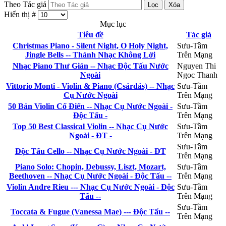
Theo Tác giả
Lọc
Xóa
Hiển thị #
Mục lục
Tiêu đề
Tác giả
Christmas Piano - Silent Night, O Holy Night,
Sưu-Tầm
Jingle Bells -- Thánh Nhạc Không Lời
Trên Mạng
Nhạc Piano Thư Giản -- Nhạc Độc Tấu Nước
Nguyen Thi
Ngoài
Ngoc Thanh
Vittorio Monti - Violin & Piano (Csárdás) -- Nhạc
Sưu-Tầm
Cụ Nước Ngoài
Trên Mạng
50 Bản Violin Cổ Điển -- Nhạc Cụ Nước Ngoài -
Sưu-Tầm
Độc Tấu -
Trên Mạng
Top 50 Best Classical Violin -- Nhạc Cụ Nước
Sưu-Tầm
Ngoài - ĐT -
Trên Mạng
Sưu-Tầm
Độc Tấu Cello -- Nhạc Cụ Nước Ngoài - ĐT
Trên Mạng
Piano Solo: Chopin, Debussy, Liszt, Mozart,
Sưu-Tầm
Beethoven -- Nhạc Cụ Nước Ngoài - Độc Tấu --
Trên Mạng
Violin Andre Rieu --- Nhạc Cụ Nước Ngoài - Độc
Sưu-Tầm
Tấu --
Trên Mạng
Sưu-Tầm
Toccata & Fugue (Vanessa Mae) --- Độc Tấu --
Trên Mạng