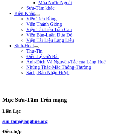
Múa Nước Ngoài
Sưu-Tầm khác
Biên-Khảo
Viện Tiên Rồng
Viện Thánh Gióng
Viện Tài-Liệu Trầu Cau
Viện Bàn-Luận Dưa Đỏ
Viện Tài-Liệu Lang Liêu
Sinh-Hoạt
Thư-Tín
Điều-Lệ Gửi Bài
Ảnh-Đích Và Nguyên-Tắc của Làng Huệ
Những Thắc-Mắc Thông-Thường
Sách, Báo Nhận Được
"Đường đi khó, không khó vì ngăn sông cách núi mà khó vì lòng người ngại
núi e sông." ** Nguyễn Bá Học **
Mục Sưu-Tầm Trên mạng
Liên Lạc
suu-tam@langhue.org
Điều-hợp