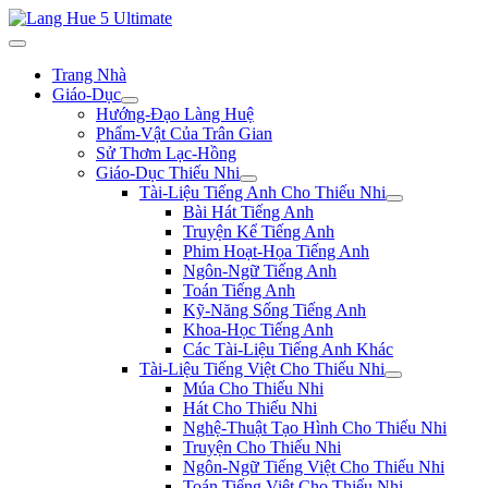
Trang Nhà
Giáo-Dục
Hướng-Đạo Làng Huệ
Phẩm-Vật Của Trân Gian
Sử Thơm Lạc-Hồng
Giáo-Dục Thiếu Nhi
Tài-Liệu Tiếng Anh Cho Thiếu Nhi
Bài Hát Tiếng Anh
Truyện Kể Tiếng Anh
Phim Hoạt-Họa Tiếng Anh
Ngôn-Ngữ Tiếng Anh
Toán Tiếng Anh
Kỹ-Năng Sống Tiếng Anh
Khoa-Học Tiếng Anh
Các Tài-Liệu Tiếng Anh Khác
Tài-Liệu Tiếng Việt Cho Thiếu Nhi
Múa Cho Thiếu Nhi
Hát Cho Thiếu Nhi
Nghệ-Thuật Tạo Hình Cho Thiếu Nhi
Truyện Cho Thiếu Nhi
Ngôn-Ngữ Tiếng Việt Cho Thiếu Nhi
Toán Tiếng Việt Cho Thiếu Nhi