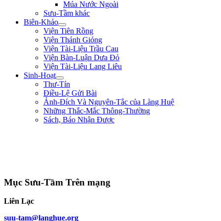
Múa Nước Ngoài
Sưu-Tầm khác
Biên-Khảo
Viện Tiên Rồng
Viện Thánh Gióng
Viện Tài-Liệu Trầu Cau
Viện Bàn-Luận Dưa Đỏ
Viện Tài-Liệu Lang Liêu
Sinh-Hoạt
Thư-Tín
Điều-Lệ Gửi Bài
Ảnh-Đích Và Nguyên-Tắc của Làng Huệ
Những Thắc-Mắc Thông-Thường
Sách, Báo Nhận Được
"Nếu trong nước hay có loạn là vì nhân-dân bị thiếu-thốn. Từ nay sắp tới,
lương-bổng của ta là 500$ một tháng thì ta chỉ lãnh 200$ mà thôi, còn lại
300$ ta giao cho các thầy đem ra giúp-đỡ kẻ nghèo-khó." ** Duy-Tân **
(năm 8 tuổi)
Mục Sưu-Tầm Trên mạng
Liên Lạc
suu-tam@langhue.org