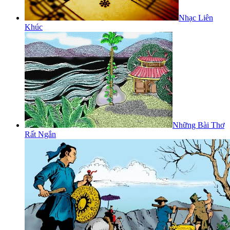
Nhạc Liên
Khúc
Những Bài Thơ
Rất Ngắn