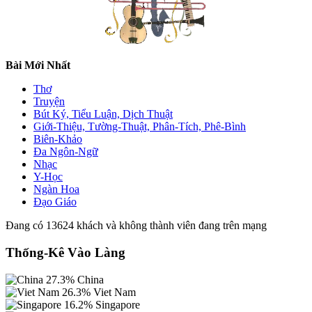
Bài Mới Nhất
Thơ
Truyện
Bút Ký, Tiểu Luận, Dịch Thuật
Giới-Thiệu, Tường-Thuật, Phân-Tích, Phê-Bình
Biên-Khảo
Đa Ngôn-Ngữ
Nhạc
Y-Học
Ngàn Hoa
Đạo Giáo
Đang có 13624 khách và không thành viên đang trên mạng
Thống-Kê Vào Làng
27.3%
China
26.3%
Viet Nam
16.2%
Singapore