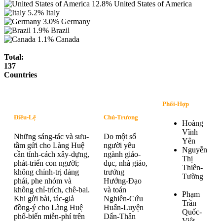
12.8%
United States of America
5.2%
Italy
3.0%
Germany
1.9%
Brazil
1.1%
Canada
Total:
137
Countries
Phối-Hợp
Điều-Lệ
Chủ-Trương
Hoàng
Vĩnh
Những sáng-tác và sưu-
Do một số
Yên
tầm gửi cho Làng Huệ
người yêu
Nguyễn
cần tính-cách xây-dựng,
ngành giáo-
Thị
phát-triển con người;
dục, nhà giáo,
Thiên-
không chính-trị đảng
trưởng
Tường
phái, phe nhóm và
Hướng-Đạo
không chỉ-trích, chê-bai.
và toán
Phạm
Khi gửi bài, tác-giả
Nghiên-Cứu
Trần
đồng-ý cho Làng Huệ
Huấn-Luyện
Quốc-
phổ-biến miễn-phí trên
Dấn-Thân
Việt