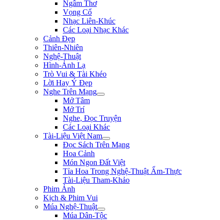
Ngâm Thơ
Vọng Cổ
Nhạc Liên-Khúc
Các Loại Nhạc Khác
Cảnh Đẹp
Thiên-Nhiên
Nghệ-Thuật
Hình-Ảnh Lạ
Trò Vui & Tài Khéo
Lời Hay Ý Đẹp
Nghe Trên Mạng
Mở Tâm
Mở Trí
Nghe, Đọc Truyện
Các Loại Khác
Tài-Liệu Việt Nam
Đọc Sách Trên Mạng
Hoa Cảnh
Món Ngon Đất Việt
Tỉa Hoa Trong Nghệ-Thuật Ẩm-Thực
Tài-Liệu Tham-Khảo
Phim Ảnh
Kịch & Phim Vui
Múa Nghệ-Thuật
Múa Dân-Tộc