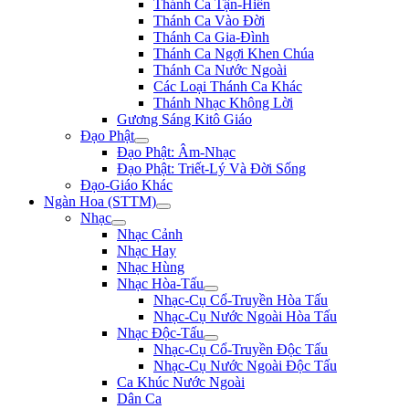
Thánh Ca Tận-Hiến
Thánh Ca Vào Đời
Thánh Ca Gia-Đình
Thánh Ca Ngợi Khen Chúa
Thánh Ca Nước Ngoài
Các Loại Thánh Ca Khác
Thánh Nhạc Không Lời
Gương Sáng Kitô Giáo
Đạo Phật
Đạo Phật: Âm-Nhạc
Đạo Phật: Triết-Lý Và Đời Sống
Đạo-Giáo Khác
Ngàn Hoa (STTM)
Nhạc
Nhạc Cảnh
Nhạc Hay
Nhạc Hùng
Nhạc Hòa-Tấu
Nhạc-Cụ Cổ-Truyền Hòa Tấu
Nhạc-Cụ Nước Ngoài Hòa Tấu
Nhạc Độc-Tấu
Nhạc-Cụ Cổ-Truyền Độc Tấu
Nhạc-Cụ Nước Ngoài Độc Tấu
Ca Khúc Nước Ngoài
Dân Ca