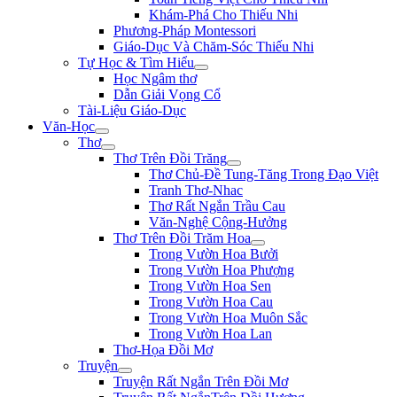
Khám-Phá Cho Thiếu Nhi
Phương-Pháp Montessori
Giáo-Dục Và Chăm-Sóc Thiếu Nhi
Tự Học & Tìm Hiểu
Học Ngâm thơ
Dẫn Giải Vọng Cổ
Tài-Liệu Giáo-Dục
Văn-Học
Thơ
Thơ Trên Đồi Trăng
Thơ Chủ-Đề Tung-Tăng Trong Đạo Việt
Tranh Thơ-Nhac
Thơ Rất Ngắn Trầu Cau
Văn-Nghệ Cộng-Hưởng
Thơ Trên Đồi Trăm Hoa
Trong Vườn Hoa Bưởi
Trong Vườn Hoa Phượng
Trong Vườn Hoa Sen
Trong Vườn Hoa Cau
Trong Vườn Hoa Muôn Sắc
Trong Vườn Hoa Lan
Thơ-Họa Đồi Mơ
Truyện
Truyện Rất Ngắn Trên Đồi Mơ