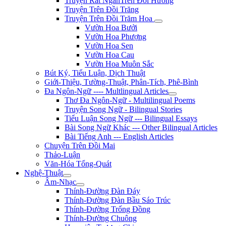
Truyện Rất NgắnTrên Đồi Hương
Truyện Trên Đồi Trăng
Truyện Trên Đồi Trăm Hoa
Vườn Hoa Bưởi
Vườn Hoa Phượng
Vườn Hoa Sen
Vườn Hoa Cau
Vườn Hoa Muôn Sắc
Bút Ký, Tiểu Luận, Dịch Thuật
Giới-Thiệu, Tường-Thuật, Phân-Tích, Phê-Bình
Đa Ngôn-Ngữ ---- Multlingual Articles
Thơ Đa Ngôn-Ngữ - Multilingual Poems
Truyện Song Ngữ - Bilingual Stories
Tiểu Luận Song Ngữ --- Bilingual Essays
Bài Song Ngữ Khác --- Other Bilingual Articles
Bài Tiếng Anh --- English Articles
Chuyện Trên Đồi Mai
Thảo-Luận
Văn-Hóa Tổng-Quát
Nghệ-Thuật
Âm-Nhạc
Thính-Đường Đàn Đáy
Thính-Đường Đàn Bầu Sáo Trúc
Thính-Đường Trống Đồng
Thính-Đường Chuông