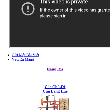
Gửi Một Bài Viết
Vào/Ra Mạng
Hướng-Đạo
Các Chủ-Đề
Của Làng Huệ