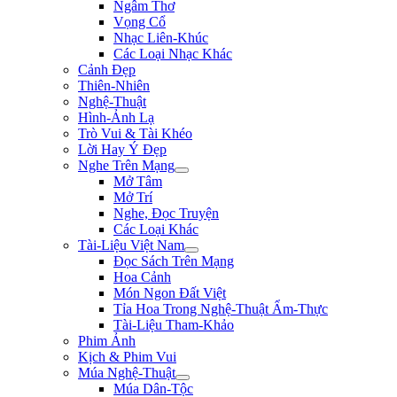
Ngâm Thơ
Vọng Cổ
Nhạc Liên-Khúc
Các Loại Nhạc Khác
Cảnh Đẹp
Thiên-Nhiên
Nghệ-Thuật
Hình-Ảnh Lạ
Trò Vui & Tài Khéo
Lời Hay Ý Đẹp
Nghe Trên Mạng
Mở Tâm
Mở Trí
Nghe, Đọc Truyện
Các Loại Khác
Tài-Liệu Việt Nam
Đọc Sách Trên Mạng
Hoa Cảnh
Món Ngon Đất Việt
Tỉa Hoa Trong Nghệ-Thuật Ẩm-Thực
Tài-Liệu Tham-Khảo
Phim Ảnh
Kịch & Phim Vui
Múa Nghệ-Thuật
Múa Dân-Tộc