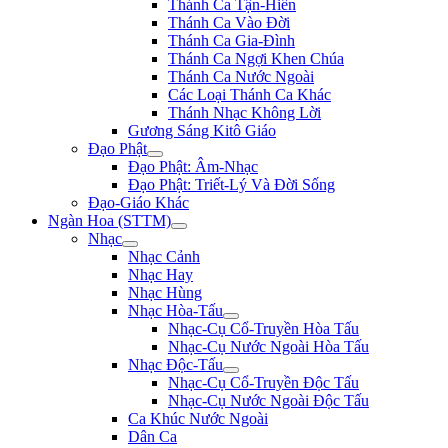
Thánh Ca Tận-Hiến
Thánh Ca Vào Đời
Thánh Ca Gia-Đình
Thánh Ca Ngợi Khen Chúa
Thánh Ca Nước Ngoài
Các Loại Thánh Ca Khác
Thánh Nhạc Không Lời
Gương Sáng Kitô Giáo
Đạo Phật
Đạo Phật: Âm-Nhạc
Đạo Phật: Triết-Lý Và Đời Sống
Đạo-Giáo Khác
Ngàn Hoa (STTM)
Nhạc
Nhạc Cảnh
Nhạc Hay
Nhạc Hùng
Nhạc Hòa-Tấu
Nhạc-Cụ Cổ-Truyền Hòa Tấu
Nhạc-Cụ Nước Ngoài Hòa Tấu
Nhạc Độc-Tấu
Nhạc-Cụ Cổ-Truyền Độc Tấu
Nhạc-Cụ Nước Ngoài Độc Tấu
Ca Khúc Nước Ngoài
Dân Ca