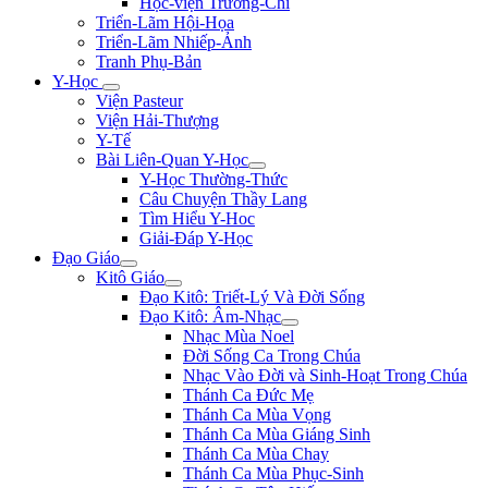
Học-viện Trương-Chi
Triển-Lãm Hội-Họa
Triển-Lãm Nhiếp-Ảnh
Tranh Phụ-Bản
Y-Học
Viện Pasteur
Viện Hải-Thượng
Y-Tế
Bài Liên-Quan Y-Học
Y-Học Thường-Thức
Câu Chuyện Thầy Lang
Tìm Hiểu Y-Hoc
Giải-Đáp Y-Học
Đạo Giáo
Kitô Giáo
Đạo Kitô: Triết-Lý Và Đời Sống
Đạo Kitô: Âm-Nhạc
Nhạc Mùa Noel
Đời Sống Ca Trong Chúa
Nhạc Vào Đời và Sinh-Hoạt Trong Chúa
Thánh Ca Đức Mẹ
Thánh Ca Mùa Vọng
Thánh Ca Mùa Giáng Sinh
Thánh Ca Mùa Chay
Thánh Ca Mùa Phục-Sinh