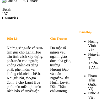
1.1%
Canada
Total:
137
Countries
Phối-Hợp
Điều-Lệ
Chủ-Trương
Hoàng
Vĩnh
Những sáng-tác và sưu-
Do một số
Yên
tầm gửi cho Làng Huệ
người yêu
Nguyễn
cần tính-cách xây-dựng,
ngành giáo-
Thị
phát-triển con người;
dục, nhà giáo,
Thiên-
không chính-trị đảng
trưởng
Tường
phái, phe nhóm và
Hướng-Đạo
không chỉ-trích, chê-bai.
và toán
Phạm
Khi gửi bài, tác-giả
Nghiên-Cứu
Trần
đồng-ý cho Làng Huệ
Huấn-Luyện
Quốc-
phổ-biến miễn-phí trên
Dấn-Thân
Việt
sách báo và tuyển-tập.
chủ-trương.
Phù-Sa
Việt