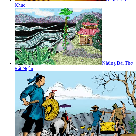
Khúc
Những Bài Thơ
Rất Ngắn