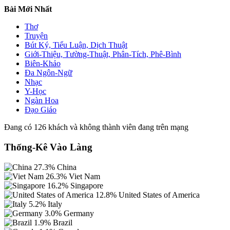
Bài Mới Nhất
Thơ
Truyện
Bút Ký, Tiểu Luận, Dịch Thuật
Giới-Thiệu, Tường-Thuật, Phân-Tích, Phê-Bình
Biên-Khảo
Đa Ngôn-Ngữ
Nhạc
Y-Học
Ngàn Hoa
Đạo Giáo
Đang có 126 khách và không thành viên đang trên mạng
Thống-Kê Vào Làng
27.3%
China
26.3%
Viet Nam
16.2%
Singapore
12.8%
United States of America
5.2%
Italy
3.0%
Germany
1.9%
Brazil