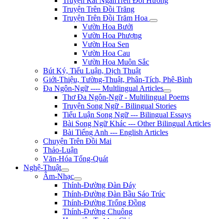
Truyện Rất NgắnTrên Đồi Hương
Truyện Trên Đồi Trăng
Truyện Trên Đồi Trăm Hoa
Vườn Hoa Bưởi
Vườn Hoa Phượng
Vườn Hoa Sen
Vườn Hoa Cau
Vườn Hoa Muôn Sắc
Bút Ký, Tiểu Luận, Dịch Thuật
Giới-Thiệu, Tường-Thuật, Phân-Tích, Phê-Bình
Đa Ngôn-Ngữ ---- Multlingual Articles
Thơ Đa Ngôn-Ngữ - Multilingual Poems
Truyện Song Ngữ - Bilingual Stories
Tiểu Luận Song Ngữ --- Bilingual Essays
Bài Song Ngữ Khác --- Other Bilingual Articles
Bài Tiếng Anh --- English Articles
Chuyện Trên Đồi Mai
Thảo-Luận
Văn-Hóa Tổng-Quát
Nghệ-Thuật
Âm-Nhạc
Thính-Đường Đàn Đáy
Thính-Đường Đàn Bầu Sáo Trúc
Thính-Đường Trống Đồng
Thính-Đường Chuông