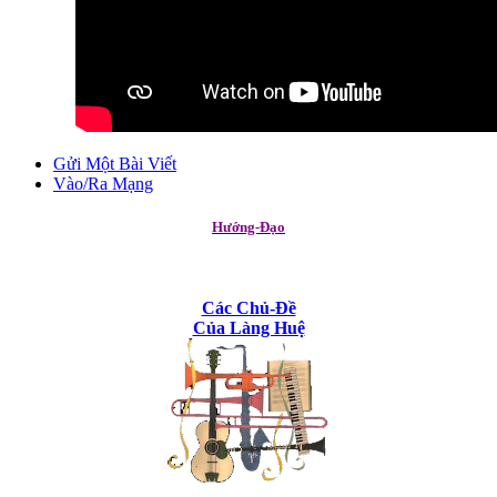
Gửi Một Bài Viết
Vào/Ra Mạng
Hướng-Đạo
Các Chủ-Đề
Của Làng Huệ