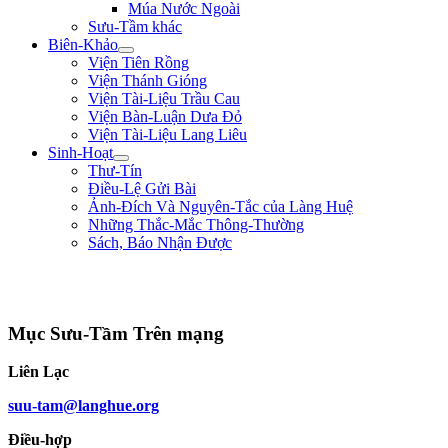
Múa Nước Ngoài
Sưu-Tầm khác
Biên-Khảo
Viện Tiên Rồng
Viện Thánh Gióng
Viện Tài-Liệu Trầu Cau
Viện Bàn-Luận Dưa Đỏ
Viện Tài-Liệu Lang Liêu
Sinh-Hoạt
Thư-Tín
Điều-Lệ Gửi Bài
Ảnh-Đích Và Nguyên-Tắc của Làng Huệ
Những Thắc-Mắc Thông-Thường
Sách, Báo Nhận Được
"Biết lỗi, không khó; đổi lỗi mới khó. Nói điều thiện không khó, làm điều
thiện mới khó." ** Hà Phủ - triều Lê Nhân Tôn **
Mục Sưu-Tầm Trên mạng
Liên Lạc
suu-tam@langhue.org
Điều-hợp