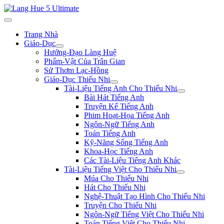
Trang Nhà
Giáo-Dục
Hướng-Đạo Làng Huệ
Phẩm-Vật Của Trân Gian
Sử Thơm Lạc-Hồng
Giáo-Dục Thiếu Nhi
Tài-Liệu Tiếng Anh Cho Thiếu Nhi
Bài Hát Tiếng Anh
Truyện Kể Tiếng Anh
Phim Hoạt-Họa Tiếng Anh
Ngôn-Ngữ Tiếng Anh
Toán Tiếng Anh
Kỹ-Năng Sống Tiếng Anh
Khoa-Học Tiếng Anh
Các Tài-Liệu Tiếng Anh Khác
Tài-Liệu Tiếng Việt Cho Thiếu Nhi
Múa Cho Thiếu Nhi
Hát Cho Thiếu Nhi
Nghệ-Thuật Tạo Hình Cho Thiếu Nhi
Truyện Cho Thiếu Nhi
Ngôn-Ngữ Tiếng Việt Cho Thiếu Nhi
Toán Tiếng Việt Cho Thiếu Nhi