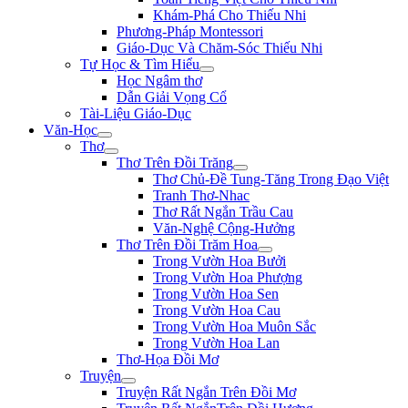
Khám-Phá Cho Thiếu Nhi
Phương-Pháp Montessori
Giáo-Dục Và Chăm-Sóc Thiếu Nhi
Tự Học & Tìm Hiểu
Học Ngâm thơ
Dẫn Giải Vọng Cổ
Tài-Liệu Giáo-Dục
Văn-Học
Thơ
Thơ Trên Đồi Trăng
Thơ Chủ-Đề Tung-Tăng Trong Đạo Việt
Tranh Thơ-Nhac
Thơ Rất Ngắn Trầu Cau
Văn-Nghệ Cộng-Hưởng
Thơ Trên Đồi Trăm Hoa
Trong Vườn Hoa Bưởi
Trong Vườn Hoa Phượng
Trong Vườn Hoa Sen
Trong Vườn Hoa Cau
Trong Vườn Hoa Muôn Sắc
Trong Vườn Hoa Lan
Thơ-Họa Đồi Mơ
Truyện
Truyện Rất Ngắn Trên Đồi Mơ