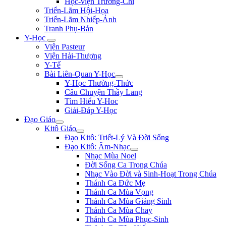
Học-viện Trương-Chi
Triển-Lãm Hội-Họa
Triển-Lãm Nhiếp-Ảnh
Tranh Phụ-Bản
Y-Học
Viện Pasteur
Viện Hải-Thượng
Y-Tế
Bài Liên-Quan Y-Học
Y-Học Thường-Thức
Câu Chuyện Thầy Lang
Tìm Hiểu Y-Hoc
Giải-Đáp Y-Học
Đạo Giáo
Kitô Giáo
Đạo Kitô: Triết-Lý Và Đời Sống
Đạo Kitô: Âm-Nhạc
Nhạc Mùa Noel
Đời Sống Ca Trong Chúa
Nhạc Vào Đời và Sinh-Hoạt Trong Chúa
Thánh Ca Đức Mẹ
Thánh Ca Mùa Vọng
Thánh Ca Mùa Giáng Sinh
Thánh Ca Mùa Chay
Thánh Ca Mùa Phục-Sinh