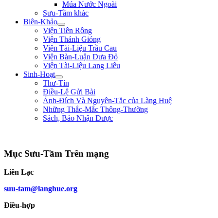
Múa Nước Ngoài
Sưu-Tầm khác
Biên-Khảo
Viện Tiên Rồng
Viện Thánh Gióng
Viện Tài-Liệu Trầu Cau
Viện Bàn-Luận Dưa Đỏ
Viện Tài-Liệu Lang Liêu
Sinh-Hoạt
Thư-Tín
Điều-Lệ Gửi Bài
Ảnh-Đích Và Nguyên-Tắc của Làng Huệ
Những Thắc-Mắc Thông-Thường
Sách, Báo Nhận Được
"Ta thà làm quỷ nước Nam, chứ không thèm làm vương đất Bắc." ** Trần Bình
Mục Sưu-Tầm Trên mạng
Liên Lạc
suu-tam@langhue.org
Điều-hợp