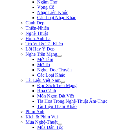
Ngâm Thơ
Vọng Cổ
Nhạc Liên-Khúc
Các Loại Nhạc Khác
Cảnh Đẹp
Thiên-Nhiên
Nghệ-Thuật
Hình-Ảnh Lạ
Trò Vui & Tài Khéo
Lời Hay Ý Đẹp
Nghe Trên Mạng
Mở Tâm
Mở Trí
Nghe, Đọc Truyện
Các Loại Khác
Tài-Liệu Việt Nam
Đọc Sách Trên Mạng
Hoa Cảnh
Món Ngon Đất Việt
Tỉa Hoa Trong Nghệ-Thuật Ẩm-Thực
Tài-Liệu Tham-Khảo
Phim Ảnh
Kịch & Phim Vui
Múa Nghệ-Thuật
Múa Dân-Tộc