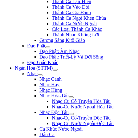
Thánh Ca Tận-Hiến
Thánh Ca Vào Đời
Thánh Ca Gia-Đình
Thánh Ca Ngợi Khen Chúa
Thánh Ca Nước Ngoài
Các Loại Thánh Ca Khác
Thánh Nhạc Không Lời
Gương Sáng Kitô Giáo
Đạo Phật
Đạo Phật: Âm-Nhạc
Đạo Phật: Triết-Lý Và Đời Sống
Đạo-Giáo Khác
Ngàn Hoa (STTM)
Nhạc
Nhạc Cảnh
Nhạc Hay
Nhạc Hùng
Nhạc Hòa-Tấu
Nhạc-Cụ Cổ-Truyền Hòa Tấu
Nhạc-Cụ Nước Ngoài Hòa Tấu
Nhạc Độc-Tấu
Nhạc-Cụ Cổ-Truyền Độc Tấu
Nhạc-Cụ Nước Ngoài Độc Tấu
Ca Khúc Nước Ngoài
Dân Ca