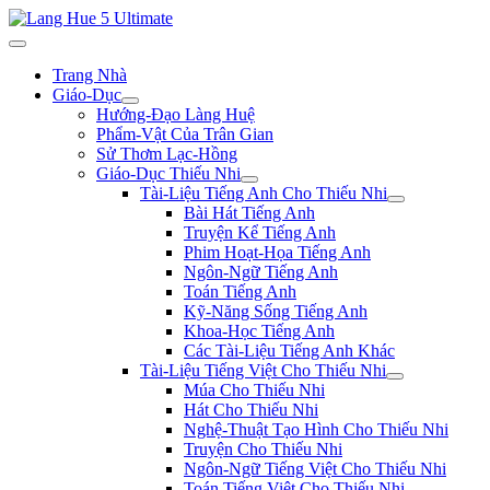
Trang Nhà
Giáo-Dục
Hướng-Đạo Làng Huệ
Phẩm-Vật Của Trân Gian
Sử Thơm Lạc-Hồng
Giáo-Dục Thiếu Nhi
Tài-Liệu Tiếng Anh Cho Thiếu Nhi
Bài Hát Tiếng Anh
Truyện Kể Tiếng Anh
Phim Hoạt-Họa Tiếng Anh
Ngôn-Ngữ Tiếng Anh
Toán Tiếng Anh
Kỹ-Năng Sống Tiếng Anh
Khoa-Học Tiếng Anh
Các Tài-Liệu Tiếng Anh Khác
Tài-Liệu Tiếng Việt Cho Thiếu Nhi
Múa Cho Thiếu Nhi
Hát Cho Thiếu Nhi
Nghệ-Thuật Tạo Hình Cho Thiếu Nhi
Truyện Cho Thiếu Nhi
Ngôn-Ngữ Tiếng Việt Cho Thiếu Nhi
Toán Tiếng Việt Cho Thiếu Nhi