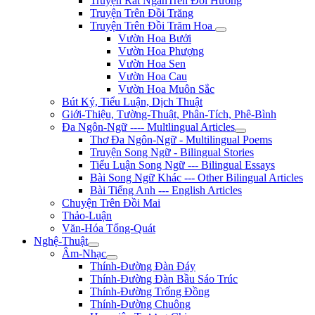
Truyện Rất NgắnTrên Đồi Hương
Truyện Trên Đồi Trăng
Truyện Trên Đồi Trăm Hoa
Vườn Hoa Bưởi
Vườn Hoa Phượng
Vườn Hoa Sen
Vườn Hoa Cau
Vườn Hoa Muôn Sắc
Bút Ký, Tiểu Luận, Dịch Thuật
Giới-Thiệu, Tường-Thuật, Phân-Tích, Phê-Bình
Đa Ngôn-Ngữ ---- Multlingual Articles
Thơ Đa Ngôn-Ngữ - Multilingual Poems
Truyện Song Ngữ - Bilingual Stories
Tiểu Luận Song Ngữ --- Bilingual Essays
Bài Song Ngữ Khác --- Other Bilingual Articles
Bài Tiếng Anh --- English Articles
Chuyện Trên Đồi Mai
Thảo-Luận
Văn-Hóa Tổng-Quát
Nghệ-Thuật
Âm-Nhạc
Thính-Đường Đàn Đáy
Thính-Đường Đàn Bầu Sáo Trúc
Thính-Đường Trống Đồng
Thính-Đường Chuông