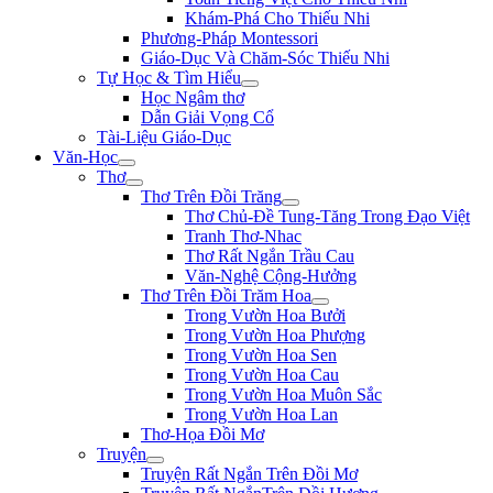
Khám-Phá Cho Thiếu Nhi
Phương-Pháp Montessori
Giáo-Dục Và Chăm-Sóc Thiếu Nhi
Tự Học & Tìm Hiểu
Học Ngâm thơ
Dẫn Giải Vọng Cổ
Tài-Liệu Giáo-Dục
Văn-Học
Thơ
Thơ Trên Đồi Trăng
Thơ Chủ-Đề Tung-Tăng Trong Đạo Việt
Tranh Thơ-Nhac
Thơ Rất Ngắn Trầu Cau
Văn-Nghệ Cộng-Hưởng
Thơ Trên Đồi Trăm Hoa
Trong Vườn Hoa Bưởi
Trong Vườn Hoa Phượng
Trong Vườn Hoa Sen
Trong Vườn Hoa Cau
Trong Vườn Hoa Muôn Sắc
Trong Vườn Hoa Lan
Thơ-Họa Đồi Mơ
Truyện
Truyện Rất Ngắn Trên Đồi Mơ