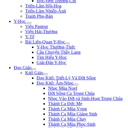
Học-viện Trương-Chi
Triển-Lãm Hội-Họa
Triển-Lãm Nhiếp-Ảnh
Tranh Phụ-Bản
Y-Học
Viện Pasteur
Viện Hải-Thượng
Y-Tế
Bài Liên-Quan Y-Học
Y-Học Thường-Thức
Câu Chuyện Thầy Lang
Tìm Hiểu Y-Hoc
Giải-Đáp Y-Học
Đạo Giáo
Kitô Giáo
Đạo Kitô: Triết-Lý Và Đời Sống
Đạo Kitô: Âm-Nhạc
Nhạc Mùa Noel
Đời Sống Ca Trong Chúa
Nhạc Vào Đời và Sinh-Hoạt Trong Chúa
Thánh Ca Đức Mẹ
Thánh Ca Mùa Vọng
Thánh Ca Mùa Giáng Sinh
Thánh Ca Mùa Chay
Thánh Ca Mùa Phục-Sinh