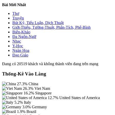
Bài Mới Nhất
Thơ
Truyện
Bút Ký, Tiểu Luận, Dịch Thuật
Giới-Thiệu, Tường-Thuật, Phân-Tích, Phê-Bình
Biên-Khảo
Đa Ngôn-Ngữ
Nhạc
Y-Học
Ngàn Hoa
Đạo Giáo
Đang có 20519 khách và không thành viên đang trên mạng
Thống-Kê Vào Làng
27.3%
China
26.3%
Viet Nam
16.2%
Singapore
12.7%
United States of America
5.2%
Italy
3.0%
Germany
1.9%
Brazil