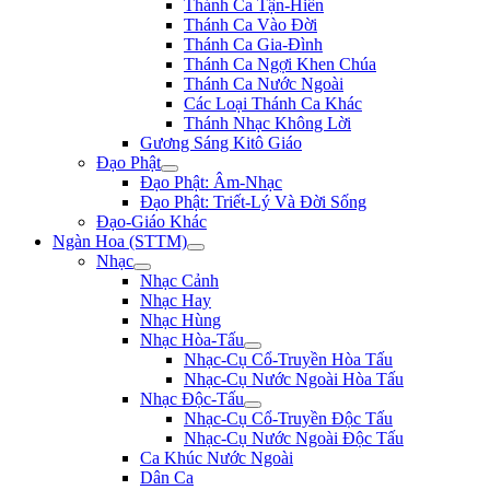
Thánh Ca Tận-Hiến
Thánh Ca Vào Đời
Thánh Ca Gia-Đình
Thánh Ca Ngợi Khen Chúa
Thánh Ca Nước Ngoài
Các Loại Thánh Ca Khác
Thánh Nhạc Không Lời
Gương Sáng Kitô Giáo
Đạo Phật
Đạo Phật: Âm-Nhạc
Đạo Phật: Triết-Lý Và Đời Sống
Đạo-Giáo Khác
Ngàn Hoa (STTM)
Nhạc
Nhạc Cảnh
Nhạc Hay
Nhạc Hùng
Nhạc Hòa-Tấu
Nhạc-Cụ Cổ-Truyền Hòa Tấu
Nhạc-Cụ Nước Ngoài Hòa Tấu
Nhạc Độc-Tấu
Nhạc-Cụ Cổ-Truyền Độc Tấu
Nhạc-Cụ Nước Ngoài Độc Tấu
Ca Khúc Nước Ngoài
Dân Ca