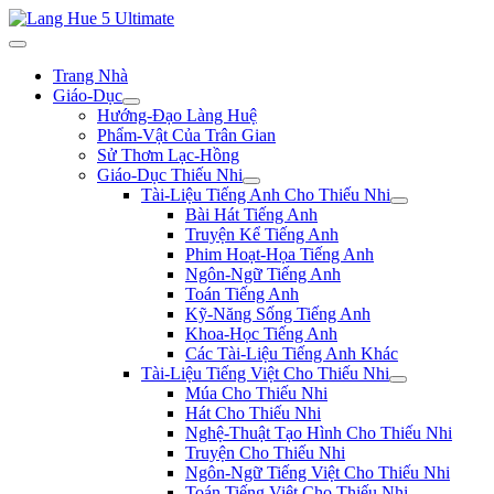
Trang Nhà
Giáo-Dục
Hướng-Đạo Làng Huệ
Phẩm-Vật Của Trân Gian
Sử Thơm Lạc-Hồng
Giáo-Dục Thiếu Nhi
Tài-Liệu Tiếng Anh Cho Thiếu Nhi
Bài Hát Tiếng Anh
Truyện Kể Tiếng Anh
Phim Hoạt-Họa Tiếng Anh
Ngôn-Ngữ Tiếng Anh
Toán Tiếng Anh
Kỹ-Năng Sống Tiếng Anh
Khoa-Học Tiếng Anh
Các Tài-Liệu Tiếng Anh Khác
Tài-Liệu Tiếng Việt Cho Thiếu Nhi
Múa Cho Thiếu Nhi
Hát Cho Thiếu Nhi
Nghệ-Thuật Tạo Hình Cho Thiếu Nhi
Truyện Cho Thiếu Nhi
Ngôn-Ngữ Tiếng Việt Cho Thiếu Nhi
Toán Tiếng Việt Cho Thiếu Nhi