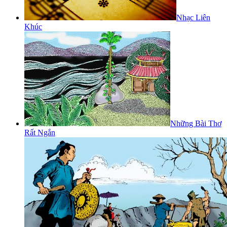
Nhạc Liên
Khúc
Những Bài Thơ
Rất Ngắn