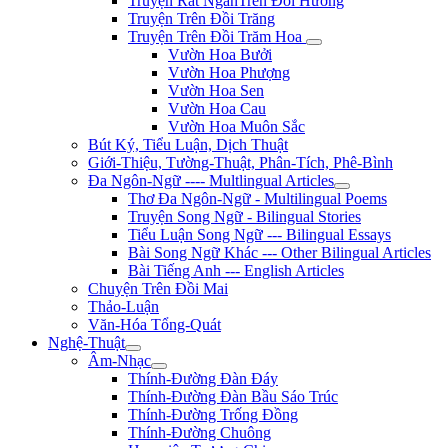
Truyện Rất NgắnTrên Đồi Hương
Truyện Trên Đồi Trăng
Truyện Trên Đồi Trăm Hoa
Vườn Hoa Bưởi
Vườn Hoa Phượng
Vườn Hoa Sen
Vườn Hoa Cau
Vườn Hoa Muôn Sắc
Bút Ký, Tiểu Luận, Dịch Thuật
Giới-Thiệu, Tường-Thuật, Phân-Tích, Phê-Bình
Đa Ngôn-Ngữ ---- Multlingual Articles
Thơ Đa Ngôn-Ngữ - Multilingual Poems
Truyện Song Ngữ - Bilingual Stories
Tiểu Luận Song Ngữ --- Bilingual Essays
Bài Song Ngữ Khác --- Other Bilingual Articles
Bài Tiếng Anh --- English Articles
Chuyện Trên Đồi Mai
Thảo-Luận
Văn-Hóa Tổng-Quát
Nghệ-Thuật
Âm-Nhạc
Thính-Đường Đàn Đáy
Thính-Đường Đàn Bầu Sáo Trúc
Thính-Đường Trống Đồng
Thính-Đường Chuông