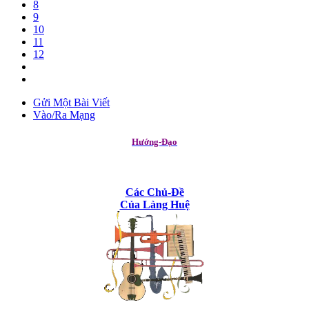
8
9
10
11
12
Gửi Một Bài Viết
Vào/Ra Mạng
Hướng-Đạo
Các Chủ-Đề
Của Làng Huệ