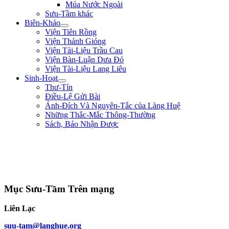
Múa Nước Ngoài
Sưu-Tầm khác
Biên-Khảo
Viện Tiên Rồng
Viện Thánh Gióng
Viện Tài-Liệu Trầu Cau
Viện Bàn-Luận Dưa Đỏ
Viện Tài-Liệu Lang Liêu
Sinh-Hoạt
Thư-Tín
Điều-Lệ Gửi Bài
Ảnh-Đích Và Nguyên-Tắc của Làng Huệ
Những Thắc-Mắc Thông-Thường
Sách, Báo Nhận Được
"Nếu trong nước hay có loạn là vì nhân-dân bị thiếu-thốn. Từ nay sắp tới,
lương-bổng của ta là 500$ một tháng thì ta chỉ lãnh 200$ mà thôi, còn lại
300$ ta giao cho các thầy đem ra giúp-đỡ kẻ nghèo-khó." ** Duy-Tân **
(năm 8 tuổi)
Mục Sưu-Tầm Trên mạng
Liên Lạc
suu-tam@langhue.org