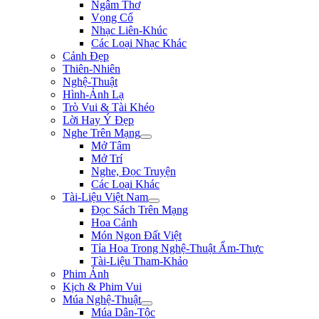
Ngâm Thơ
Vọng Cổ
Nhạc Liên-Khúc
Các Loại Nhạc Khác
Cảnh Đẹp
Thiên-Nhiên
Nghệ-Thuật
Hình-Ảnh Lạ
Trò Vui & Tài Khéo
Lời Hay Ý Đẹp
Nghe Trên Mạng
Mở Tâm
Mở Trí
Nghe, Đọc Truyện
Các Loại Khác
Tài-Liệu Việt Nam
Đọc Sách Trên Mạng
Hoa Cảnh
Món Ngon Đất Việt
Tỉa Hoa Trong Nghệ-Thuật Ẩm-Thực
Tài-Liệu Tham-Khảo
Phim Ảnh
Kịch & Phim Vui
Múa Nghệ-Thuật
Múa Dân-Tộc