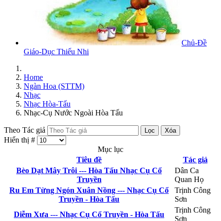
Chủ-Đề
Giáo-Dục Thiếu Nhi
Home
Ngàn Hoa (STTM)
Nhạc
Nhạc Hòa-Tấu
Nhạc-Cụ Nước Ngoài Hòa Tấu
Theo Tác giả
Lọc
Xóa
Hiển thị #
Mục lục
Tiêu đề
Tác giả
Bèo Dạt Mây Trôi --- Hòa Tấu Nhạc Cụ Cổ
Dân Ca
Truyền
Quan Họ
Ru Em Từng Ngón Xuân Nồng --- Nhạc Cụ Cổ
Trịnh Công
Truyền - Hòa Tấu
Sơn
Trịnh Công
Diễm Xưa --- Nhạc Cụ Cổ Truyền - Hòa Tấu
Sơn