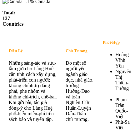
1.1%
Canada
Total:
137
Countries
Phối-Hợp
Điều-Lệ
Chủ-Trương
Hoàng
Vĩnh
Những sáng-tác và sưu-
Do một số
Yên
tầm gửi cho Làng Huệ
người yêu
Nguyễn
cần tính-cách xây-dựng,
ngành giáo-
Thị
phát-triển con người;
dục, nhà giáo,
Thiên-
không chính-trị đảng
trưởng
Tường
phái, phe nhóm và
Hướng-Đạo
không chỉ-trích, chê-bai.
và toán
Phạm
Khi gửi bài, tác-giả
Nghiên-Cứu
Trần
đồng-ý cho Làng Huệ
Huấn-Luyện
Quốc-
phổ-biến miễn-phí trên
Dấn-Thân
Việt
sách báo và tuyển-tập.
chủ-trương.
Phù-Sa
Việt