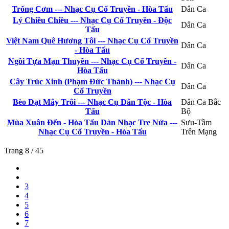
Trống Cơm --- Nhạc Cụ Cổ Truyền - Hòa Tấu
Dân Ca
Lý Chiều Chiều --- Nhạc Cụ Cổ Truyền - Độc
Dân Ca
Tấu
Việt Nam Quê Hương Tôi --- Nhạc Cụ Cổ Truyền
Dân Ca
- Hòa Tấu
Ngồi Tựa Mạn Thuyền --- Nhạc Cụ Cổ Truyền -
Dân Ca
Hòa Tấu
Cây Trúc Xinh (Phạm Đức Thành) --- Nhạc Cụ
Dân Ca
Cổ Truyền
Bèo Dạt Mây Trôi --- Nhạc Cụ Dân Tộc - Hòa
Dân Ca Bắc
Tấu
Bộ
Mùa Xuân Đến - Hòa Tấu Dàn Nhạc Tre Nứa ---
Sưu-Tầm
Nhạc Cụ Cổ Truyền - Hòa Tấu
Trên Mạng
Trang 8 / 45
3
4
5
6
7