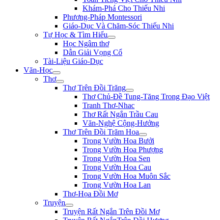
Khám-Phá Cho Thiếu Nhi
Phương-Pháp Montessori
Giáo-Dục Và Chăm-Sóc Thiếu Nhi
Tự Học & Tìm Hiểu
Học Ngâm thơ
Dẫn Giải Vọng Cổ
Tài-Liệu Giáo-Dục
Văn-Học
Thơ
Thơ Trên Đồi Trăng
Thơ Chủ-Đề Tung-Tăng Trong Đạo Việt
Tranh Thơ-Nhac
Thơ Rất Ngắn Trầu Cau
Văn-Nghệ Cộng-Hưởng
Thơ Trên Đồi Trăm Hoa
Trong Vườn Hoa Bưởi
Trong Vườn Hoa Phượng
Trong Vườn Hoa Sen
Trong Vườn Hoa Cau
Trong Vườn Hoa Muôn Sắc
Trong Vườn Hoa Lan
Thơ-Họa Đồi Mơ
Truyện
Truyện Rất Ngắn Trên Đồi Mơ