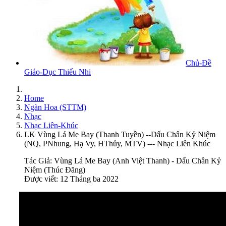
Chủ-Đề
Giáo-Dục Thiếu Nhi
Home
Ngàn Hoa (STTM)
Nhạc
Nhạc Liên-Khúc
LK Vùng Lá Me Bay (Thanh Tuyền) --Dấu Chân Kỷ Niệm
(NQ, PNhung, Hạ Vy, HThủy, MTV) --- Nhạc Liên Khúc
Tác Giả:
Vùng Lá Me Bay (Anh Việt Thanh) - Dấu Chân Kỷ
Niệm (Thúc Đăng)
Được viết: 12 Tháng ba 2022