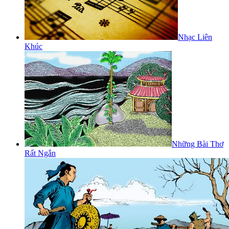
Nhạc Liên
Khúc
Những Bài Thơ
Rất Ngắn