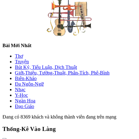
Bài Mới Nhất
Thơ
Truyện
Bút Ký, Tiểu Luận, Dịch Thuật
Giới-Thiệu, Tường-Thuật, Phân-Tích, Phê-Bình
Biên-Khảo
Đa Ngôn-Ngữ
Nhạc
Y-Học
Ngàn Hoa
Đạo Giáo
Đang có 8369 khách và không thành viên đang trên mạng
Thống-Kê Vào Làng