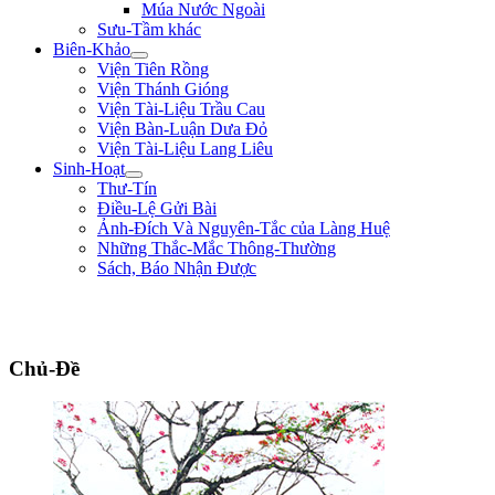
Múa Nước Ngoài
Sưu-Tầm khác
Biên-Khảo
Viện Tiên Rồng
Viện Thánh Gióng
Viện Tài-Liệu Trầu Cau
Viện Bàn-Luận Dưa Đỏ
Viện Tài-Liệu Lang Liêu
Sinh-Hoạt
Thư-Tín
Điều-Lệ Gửi Bài
Ảnh-Đích Và Nguyên-Tắc của Làng Huệ
Những Thắc-Mắc Thông-Thường
Sách, Báo Nhận Được
"Đem đại-nghĩa để thắng hung-tàn. Lấy chí-nhân mà thay cường-bạo." **
Bình Ngô Đại-Cáo **
Chủ-Đề