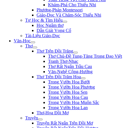
Khám-Phá Cho Thiếu Nhi
Phương-Pháp Montessori
Giáo-Dục Và Chăm-Sóc Thiếu Nhi
Tự Học & Tìm Hiểu
Học Ngâm thơ
Dẫn Giải Vọng Cổ
Tài-Liệu Giáo-Dục
Văn-Học
Thơ
Thơ Trên Đồi Trăng
Thơ Chủ-Đề Tung-Tăng Trong Đạo Việt
Tranh Thơ-Nhac
Thơ Rất Ngắn Trầu Cau
Văn-Nghệ Cộng-Hưởng
Thơ Trên Đồi Trăm Hoa
Trong Vườn Hoa Bưởi
Trong Vườn Hoa Phượng
Trong Vườn Hoa Sen
Trong Vườn Hoa Cau
Trong Vườn Hoa Muôn Sắc
Trong Vườn Hoa Lan
Thơ-Họa Đồi Mơ
Truyện
Truyện Rất Ngắn Trên Đồi Mơ