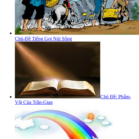
Chủ-Đề Tiếng Gọi Núi Sông
Chủ Đề: Phẩm-
Vật Của Trần-Gian