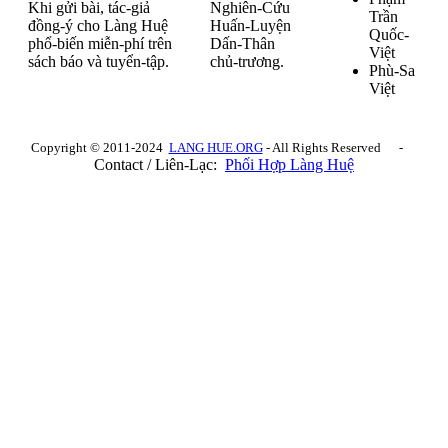
Khi gửi bài, tác-giả
Nghiên-Cứu
Trần
đồng-ý cho Làng Huệ
Huấn-Luyện
Quốc-
phổ-biến miễn-phí trên
Dấn-Thân
Việt
sách báo và tuyển-tập.
chủ-trương.
Phù-Sa
Việt
Copyright © 2011-2024
LANG HUE.ORG
- All Rights Reserved -
Contact / Liên-Lạc:
Phối Hợp Làng Huệ