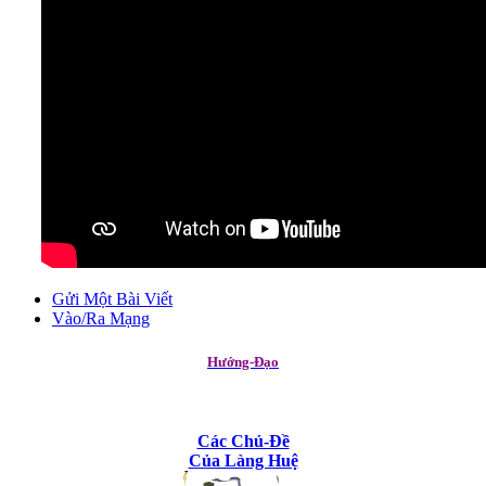
Gửi Một Bài Viết
Vào/Ra Mạng
Hướng-Đạo
Các Chủ-Đề
Của Làng Huệ