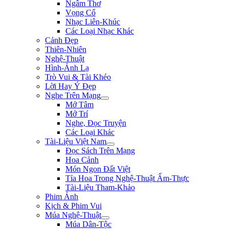
Ngâm Thơ
Vọng Cổ
Nhạc Liên-Khúc
Các Loại Nhạc Khác
Cảnh Đẹp
Thiên-Nhiên
Nghệ-Thuật
Hình-Ảnh Lạ
Trò Vui & Tài Khéo
Lời Hay Ý Đẹp
Nghe Trên Mạng
Mở Tâm
Mở Trí
Nghe, Đọc Truyện
Các Loại Khác
Tài-Liệu Việt Nam
Đọc Sách Trên Mạng
Hoa Cảnh
Món Ngon Đất Việt
Tỉa Hoa Trong Nghệ-Thuật Ẩm-Thực
Tài-Liệu Tham-Khảo
Phim Ảnh
Kịch & Phim Vui
Múa Nghệ-Thuật
Múa Dân-Tộc