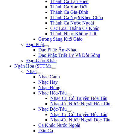
Thánh Ca Tận-Hiến
Thánh Ca Vào Đời
Thánh Ca Gia-Đình
Thánh Ca Ngợi Khen Chúa
Thánh Ca Nước Ngoài
Các Loại Thánh Ca Khác
Thánh Nhạc Không Lời
Gương Sáng Kitô Giáo
Đạo Phật
Đạo Phật: Âm-Nhạc
Đạo Phật: Triết-Lý Và Đời Sống
Đạo-Giáo Khác
Ngàn Hoa (STTM)
Nhạc
Nhạc Cảnh
Nhạc Hay
Nhạc Hùng
Nhạc Hòa-Tấu
Nhạc-Cụ Cổ-Truyền Hòa Tấu
Nhạc-Cụ Nước Ngoài Hòa Tấu
Nhạc Độc-Tấu
Nhạc-Cụ Cổ-Truyền Độc Tấu
Nhạc-Cụ Nước Ngoài Độc Tấu
Ca Khúc Nước Ngoài
Dân Ca