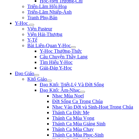
Học-viện Trương-Chi
Triển-Lãm Hội-Họa
Triển-Lãm Nhiếp-Ảnh
Tranh Phụ-Bản
Y-Học
Viện Pasteur
Viện Hải-Thượng
Y-Tế
Bài Liên-Quan Y-Học
Y-Học Thường-Thức
Câu Chuyện Thầy Lang
Tìm Hiểu Y-Hoc
Giải-Đáp Y-Học
Đạo Giáo
Kitô Giáo
Đạo Kitô: Triết-Lý Và Đời Sống
Đạo Kitô: Âm-Nhạc
Nhạc Mùa Noel
Đời Sống Ca Trong Chúa
Nhạc Vào Đời và Sinh-Hoạt Trong Chúa
Thánh Ca Đức Mẹ
Thánh Ca Mùa Vọng
Thánh Ca Mùa Giáng Sinh
Thánh Ca Mùa Chay
Thánh Ca Mùa Phục-Sinh