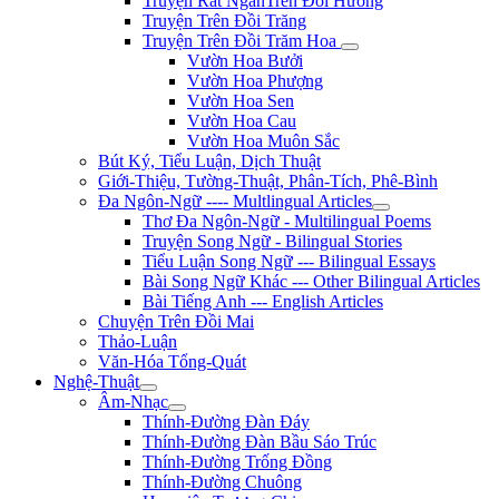
Truyện Rất NgắnTrên Đồi Hương
Truyện Trên Đồi Trăng
Truyện Trên Đồi Trăm Hoa
Vườn Hoa Bưởi
Vườn Hoa Phượng
Vườn Hoa Sen
Vườn Hoa Cau
Vườn Hoa Muôn Sắc
Bút Ký, Tiểu Luận, Dịch Thuật
Giới-Thiệu, Tường-Thuật, Phân-Tích, Phê-Bình
Đa Ngôn-Ngữ ---- Multlingual Articles
Thơ Đa Ngôn-Ngữ - Multilingual Poems
Truyện Song Ngữ - Bilingual Stories
Tiểu Luận Song Ngữ --- Bilingual Essays
Bài Song Ngữ Khác --- Other Bilingual Articles
Bài Tiếng Anh --- English Articles
Chuyện Trên Đồi Mai
Thảo-Luận
Văn-Hóa Tổng-Quát
Nghệ-Thuật
Âm-Nhạc
Thính-Đường Đàn Đáy
Thính-Đường Đàn Bầu Sáo Trúc
Thính-Đường Trống Đồng
Thính-Đường Chuông