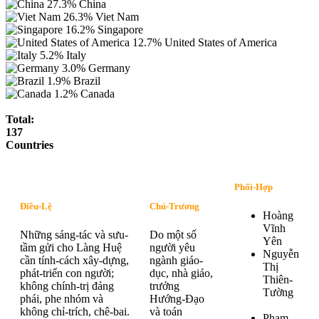
27.3%
China
26.3%
Viet Nam
16.2%
Singapore
12.7%
United States of America
5.2%
Italy
3.0%
Germany
1.9%
Brazil
1.2%
Canada
Total:
137
Countries
Phối-Hợp
Điều-Lệ
Chủ-Trương
Hoàng
Vĩnh
Những sáng-tác và sưu-
Do một số
Yên
tầm gửi cho Làng Huệ
người yêu
Nguyễn
cần tính-cách xây-dựng,
ngành giáo-
Thị
phát-triển con người;
dục, nhà giáo,
Thiên-
không chính-trị đảng
trưởng
Tường
phái, phe nhóm và
Hướng-Đạo
không chỉ-trích, chê-bai.
và toán
Phạm