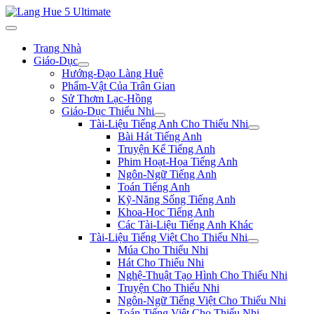
Trang Nhà
Giáo-Dục
Hướng-Đạo Làng Huệ
Phẩm-Vật Của Trân Gian
Sử Thơm Lạc-Hồng
Giáo-Dục Thiếu Nhi
Tài-Liệu Tiếng Anh Cho Thiếu Nhi
Bài Hát Tiếng Anh
Truyện Kể Tiếng Anh
Phim Hoạt-Họa Tiếng Anh
Ngôn-Ngữ Tiếng Anh
Toán Tiếng Anh
Kỹ-Năng Sống Tiếng Anh
Khoa-Học Tiếng Anh
Các Tài-Liệu Tiếng Anh Khác
Tài-Liệu Tiếng Việt Cho Thiếu Nhi
Múa Cho Thiếu Nhi
Hát Cho Thiếu Nhi
Nghệ-Thuật Tạo Hình Cho Thiếu Nhi
Truyện Cho Thiếu Nhi
Ngôn-Ngữ Tiếng Việt Cho Thiếu Nhi
Toán Tiếng Việt Cho Thiếu Nhi