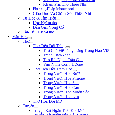
Khám-Phá Cho Thiếu Nhi
Phương-Pháp Montessori
Giáo-Dục Và Chăm-Sóc Thiếu Nhi
Tự Học & Tìm Hiểu
Học Ngâm thơ
Dẫn Giải Vọng Cổ
Tài-Liệu Giáo-Dục
Văn-Học
Thơ
Thơ Trên Đồi Trăng
Thơ Chủ-Đề Tung-Tăng Trong Đạo Việt
Tranh Thơ-Nhac
Thơ Rất Ngắn Trầu Cau
Văn-Nghệ Cộng-Hưởng
Thơ Trên Đồi Trăm Hoa
Trong Vườn Hoa Bưởi
Trong Vườn Hoa Phượng
Trong Vườn Hoa Sen
Trong Vườn Hoa Cau
Trong Vườn Hoa Muôn Sắc
Trong Vườn Hoa Lan
Thơ-Họa Đồi Mơ
Truyện
Truyện Rất Ngắn Trên Đồi Mơ