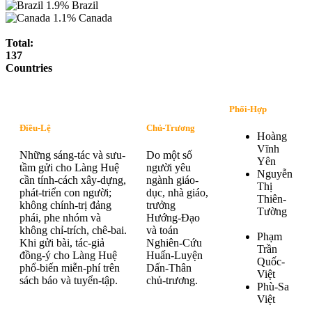
1.9%
Brazil
1.1%
Canada
Total:
137
Countries
Phối-Hợp
Điều-Lệ
Chủ-Trương
Hoàng
Vĩnh
Những sáng-tác và sưu-
Do một số
Yên
tầm gửi cho Làng Huệ
người yêu
Nguyễn
cần tính-cách xây-dựng,
ngành giáo-
Thị
phát-triển con người;
dục, nhà giáo,
Thiên-
không chính-trị đảng
trưởng
Tường
phái, phe nhóm và
Hướng-Đạo
không chỉ-trích, chê-bai.
và toán
Phạm
Khi gửi bài, tác-giả
Nghiên-Cứu
Trần
đồng-ý cho Làng Huệ
Huấn-Luyện
Quốc-
phổ-biến miễn-phí trên
Dấn-Thân
Việt
sách báo và tuyển-tập.
chủ-trương.
Phù-Sa
Việt