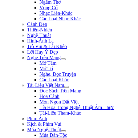
Ngâm Thơ
Vọng Cổ
Nhạc Liên-Khúc
Các Loại Nhạc Khác
Cảnh Đẹp
Thiên-Nhiên
Nghệ-Thuật
Hình-Ảnh Lạ
Trò Vui & Tài Khéo
Lời Hay Ý Đẹp
Nghe Trên Mạng
Mở Tâm
Mở Trí
Nghe, Đọc Truyện
Các Loại Khác
Tài-Liệu Việt Nam
Đọc Sách Trên Mạng
Hoa Cảnh
Món Ngon Đất Việt
Tỉa Hoa Trong Nghệ-Thuật Ẩm-Thực
Tài-Liệu Tham-Khảo
Phim Ảnh
Kịch & Phim Vui
Múa Nghệ-Thuật
Múa Dân-Tộc