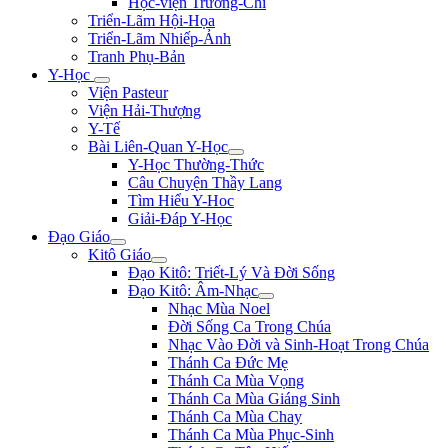
Học-viện Trương-Chi
Triển-Lãm Hội-Họa
Triển-Lãm Nhiếp-Ảnh
Tranh Phụ-Bản
Y-Học
Viện Pasteur
Viện Hải-Thượng
Y-Tế
Bài Liên-Quan Y-Học
Y-Học Thường-Thức
Câu Chuyện Thầy Lang
Tìm Hiểu Y-Hoc
Giải-Đáp Y-Học
Đạo Giáo
Kitô Giáo
Đạo Kitô: Triết-Lý Và Đời Sống
Đạo Kitô: Âm-Nhạc
Nhạc Mùa Noel
Đời Sống Ca Trong Chúa
Nhạc Vào Đời và Sinh-Hoạt Trong Chúa
Thánh Ca Đức Mẹ
Thánh Ca Mùa Vọng
Thánh Ca Mùa Giáng Sinh
Thánh Ca Mùa Chay
Thánh Ca Mùa Phục-Sinh