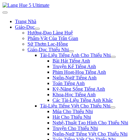
Trang Nhà
Giáo-Dục
Hướng-Đạo Làng Huệ
Phẩm-Vật Của Trân Gian
Sử Thơm Lạc-Hồng
Giáo-Dục Thiếu Nhi
Tài-Liệu Tiếng Anh Cho Thiếu Nhi
Bài Hát Tiếng Anh
Truyện Kể Tiếng Anh
Phim Hoạt-Họa Tiếng Anh
Ngôn-Ngữ Tiếng Anh
Toán Tiếng Anh
Kỹ-Năng Sống Tiếng Anh
Khoa-Học Tiếng Anh
Các Tài-Liệu Tiếng Anh Khác
Tài-Liệu Tiếng Việt Cho Thiếu Nhi
Múa Cho Thiếu Nhi
Hát Cho Thiếu Nhi
Nghệ-Thuật Tạo Hình Cho Thiếu Nhi
Truyện Cho Thiếu Nhi
Ngôn-Ngữ Tiếng Việt Cho Thiếu Nhi
Toán Tiếng Việt Cho Thiếu Nhi