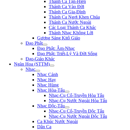
Thánh Ca Tận-Hiến
Thánh Ca Vào Đời
Thánh Ca Gia-Đình
Thánh Ca Ngợi Khen Chúa
Thánh Ca Nước Ngoài
Các Loại Thánh Ca Khác
Thánh Nhạc Không Lời
Gương Sáng Kitô Giáo
Đạo Phật
Đạo Phật: Âm-Nhạc
Đạo Phật: Triết-Lý Và Đời Sống
Đạo-Giáo Khác
Ngàn Hoa (STTM)
Nhạc
Nhạc Cảnh
Nhạc Hay
Nhạc Hùng
Nhạc Hòa-Tấu
Nhạc-Cụ Cổ-Truyền Hòa Tấu
Nhạc-Cụ Nước Ngoài Hòa Tấu
Nhạc Độc-Tấu
Nhạc-Cụ Cổ-Truyền Độc Tấu
Nhạc-Cụ Nước Ngoài Độc Tấu
Ca Khúc Nước Ngoài
Dân Ca