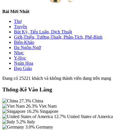
Bài Mới Nhất
Thơ
Truyện
Bút Ký, Tiểu Luận, Dịch Thuật
Giới-Thiệu, Tường-Thuật, Phân-Tích, Phê-Bình
Biên-Khảo
Đa Ngôn-Ngữ
Nhạc
Y-Học
Ngàn Hoa
Đạo Giáo
Đang có 25221 khách và không thành viên đang trên mạng
Thống-Kê Vào Làng
27.3%
China
26.3%
Viet Nam
16.2%
Singapore
12.7%
United States of America
5.2%
Italy
3.0%
Germany