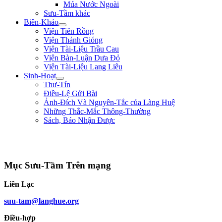
Múa Nước Ngoài
Sưu-Tầm khác
Biên-Khảo
Viện Tiên Rồng
Viện Thánh Gióng
Viện Tài-Liệu Trầu Cau
Viện Bàn-Luận Dưa Đỏ
Viện Tài-Liệu Lang Liêu
Sinh-Hoạt
Thư-Tín
Điều-Lệ Gửi Bài
Ảnh-Đích Và Nguyên-Tắc của Làng Huệ
Những Thắc-Mắc Thông-Thường
Sách, Báo Nhận Được
"Con nhà tướng không được khiếp nhược trước quân thù." ** Bùi Thị Xuân
**
Mục Sưu-Tầm Trên mạng
Liên Lạc
suu-tam@langhue.org
Điều-hợp