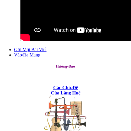
Gửi Một Bài Viết
Vào/Ra Mạng
Hướng-Đạo
Các Chủ-Đề
Của Làng Huệ