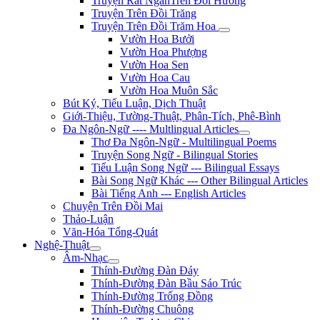
Truyện Rất NgắnTrên Đồi Hương
Truyện Trên Đồi Trăng
Truyện Trên Đồi Trăm Hoa
Vườn Hoa Bưởi
Vườn Hoa Phượng
Vườn Hoa Sen
Vườn Hoa Cau
Vườn Hoa Muôn Sắc
Bút Ký, Tiểu Luận, Dịch Thuật
Giới-Thiệu, Tường-Thuật, Phân-Tích, Phê-Bình
Đa Ngôn-Ngữ ---- Multlingual Articles
Thơ Đa Ngôn-Ngữ - Multilingual Poems
Truyện Song Ngữ - Bilingual Stories
Tiểu Luận Song Ngữ --- Bilingual Essays
Bài Song Ngữ Khác --- Other Bilingual Articles
Bài Tiếng Anh --- English Articles
Chuyện Trên Đồi Mai
Thảo-Luận
Văn-Hóa Tổng-Quát
Nghệ-Thuật
Âm-Nhạc
Thính-Đường Đàn Đáy
Thính-Đường Đàn Bầu Sáo Trúc
Thính-Đường Trống Đồng
Thính-Đường Chuông