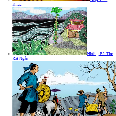
Khúc
Những Bài Thơ
Rất Ngắn