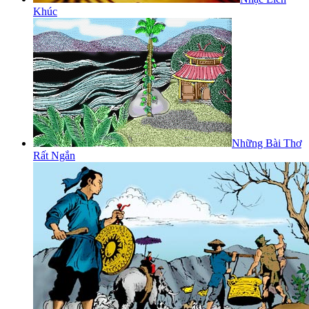
Khúc
Những Bài Thơ
Rất Ngắn