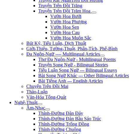
Truyện Rất NgắnTrên Đồi Hương
Truyện Trên Đồi Trăng
Truyện Trên Đồi Trăm Hoa
Vườn Hoa Bưởi
Vườn Hoa Phượng
Vườn Hoa Sen
Vườn Hoa Cau
Vườn Hoa Muôn Sắc
Bút Ký, Tiểu Luận, Dịch Thuật
Giới-Thiệu, Tường-Thuật, Phân-Tích, Phê-Bình
Đa Ngôn-Ngữ ---- Multlingual Articles
Thơ Đa Ngôn-Ngữ - Multilingual Poems
Truyện Song Ngữ - Bilingual Stories
Tiểu Luận Song Ngữ --- Bilingual Essays
Bài Song Ngữ Khác --- Other Bilingual Articles
Bài Tiếng Anh --- English Articles
Chuyện Trên Đồi Mai
Thảo-Luận
Văn-Hóa Tổng-Quát
Nghệ-Thuật
Âm-Nhạc
Thính-Đường Đàn Đáy
Thính-Đường Đàn Bầu Sáo Trúc
Thính-Đường Trống Đồng
Thính-Đường Chuông