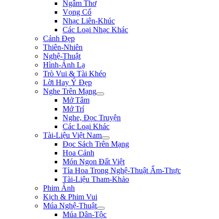
Ngâm Thơ
Vọng Cổ
Nhạc Liên-Khúc
Các Loại Nhạc Khác
Cảnh Đẹp
Thiên-Nhiên
Nghệ-Thuật
Hình-Ảnh Lạ
Trò Vui & Tài Khéo
Lời Hay Ý Đẹp
Nghe Trên Mạng
Mở Tâm
Mở Trí
Nghe, Đọc Truyện
Các Loại Khác
Tài-Liệu Việt Nam
Đọc Sách Trên Mạng
Hoa Cảnh
Món Ngon Đất Việt
Tỉa Hoa Trong Nghệ-Thuật Ẩm-Thực
Tài-Liệu Tham-Khảo
Phim Ảnh
Kịch & Phim Vui
Múa Nghệ-Thuật
Múa Dân-Tộc