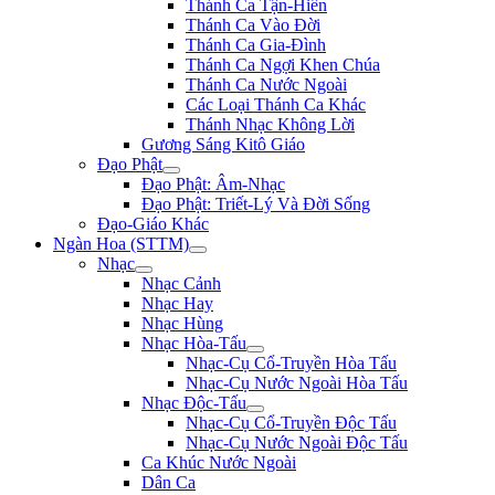
Thánh Ca Tận-Hiến
Thánh Ca Vào Đời
Thánh Ca Gia-Đình
Thánh Ca Ngợi Khen Chúa
Thánh Ca Nước Ngoài
Các Loại Thánh Ca Khác
Thánh Nhạc Không Lời
Gương Sáng Kitô Giáo
Đạo Phật
Đạo Phật: Âm-Nhạc
Đạo Phật: Triết-Lý Và Đời Sống
Đạo-Giáo Khác
Ngàn Hoa (STTM)
Nhạc
Nhạc Cảnh
Nhạc Hay
Nhạc Hùng
Nhạc Hòa-Tấu
Nhạc-Cụ Cổ-Truyền Hòa Tấu
Nhạc-Cụ Nước Ngoài Hòa Tấu
Nhạc Độc-Tấu
Nhạc-Cụ Cổ-Truyền Độc Tấu
Nhạc-Cụ Nước Ngoài Độc Tấu
Ca Khúc Nước Ngoài
Dân Ca