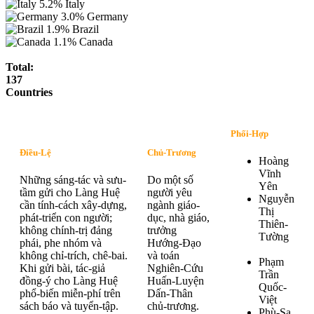
5.2%
Italy
3.0%
Germany
1.9%
Brazil
1.1%
Canada
Total:
137
Countries
Phối-Hợp
Điều-Lệ
Chủ-Trương
Hoàng
Vĩnh
Những sáng-tác và sưu-
Do một số
Yên
tầm gửi cho Làng Huệ
người yêu
Nguyễn
cần tính-cách xây-dựng,
ngành giáo-
Thị
phát-triển con người;
dục, nhà giáo,
Thiên-
không chính-trị đảng
trưởng
Tường
phái, phe nhóm và
Hướng-Đạo
không chỉ-trích, chê-bai.
và toán
Phạm
Khi gửi bài, tác-giả
Nghiên-Cứu
Trần
đồng-ý cho Làng Huệ
Huấn-Luyện
Quốc-
phổ-biến miễn-phí trên
Dấn-Thân
Việt
sách báo và tuyển-tập.
chủ-trương.
Phù-Sa