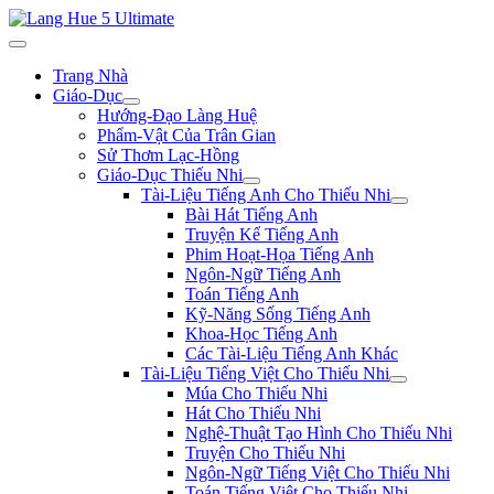
Trang Nhà
Giáo-Dục
Hướng-Đạo Làng Huệ
Phẩm-Vật Của Trân Gian
Sử Thơm Lạc-Hồng
Giáo-Dục Thiếu Nhi
Tài-Liệu Tiếng Anh Cho Thiếu Nhi
Bài Hát Tiếng Anh
Truyện Kể Tiếng Anh
Phim Hoạt-Họa Tiếng Anh
Ngôn-Ngữ Tiếng Anh
Toán Tiếng Anh
Kỹ-Năng Sống Tiếng Anh
Khoa-Học Tiếng Anh
Các Tài-Liệu Tiếng Anh Khác
Tài-Liệu Tiếng Việt Cho Thiếu Nhi
Múa Cho Thiếu Nhi
Hát Cho Thiếu Nhi
Nghệ-Thuật Tạo Hình Cho Thiếu Nhi
Truyện Cho Thiếu Nhi
Ngôn-Ngữ Tiếng Việt Cho Thiếu Nhi
Toán Tiếng Việt Cho Thiếu Nhi