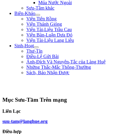
Múa Nước Ngoài
Sưu-Tầm khác
Biên-Khảo
Viện Tiên Rồng
Viện Thánh Gióng
Viện Tài-Liệu Trầu Cau
Viện Bàn-Luận Dưa Đỏ
Viện Tài-Liệu Lang Liêu
Sinh-Hoạt
Thư-Tín
Điều-Lệ Gửi Bài
Ảnh-Đích Và Nguyên-Tắc của Làng Huệ
Những Thắc-Mắc Thông-Thường
Sách, Báo Nhận Được
"Đem đại-nghĩa để thắng hung-tàn. Lấy chí-nhân mà thay cường-bạo." **
Bình Ngô Đại-Cáo **
Mục Sưu-Tầm Trên mạng
Liên Lạc
suu-tam@langhue.org
Điều-hợp