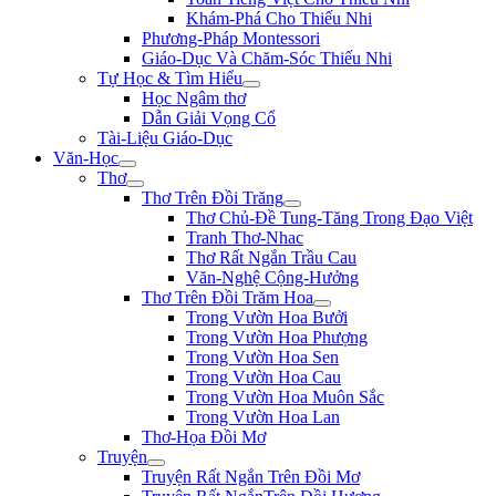
Khám-Phá Cho Thiếu Nhi
Phương-Pháp Montessori
Giáo-Dục Và Chăm-Sóc Thiếu Nhi
Tự Học & Tìm Hiểu
Học Ngâm thơ
Dẫn Giải Vọng Cổ
Tài-Liệu Giáo-Dục
Văn-Học
Thơ
Thơ Trên Đồi Trăng
Thơ Chủ-Đề Tung-Tăng Trong Đạo Việt
Tranh Thơ-Nhac
Thơ Rất Ngắn Trầu Cau
Văn-Nghệ Cộng-Hưởng
Thơ Trên Đồi Trăm Hoa
Trong Vườn Hoa Bưởi
Trong Vườn Hoa Phượng
Trong Vườn Hoa Sen
Trong Vườn Hoa Cau
Trong Vườn Hoa Muôn Sắc
Trong Vườn Hoa Lan
Thơ-Họa Đồi Mơ
Truyện
Truyện Rất Ngắn Trên Đồi Mơ