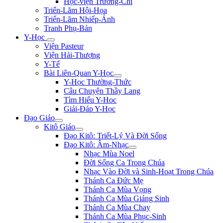
Học-viện Trương-Chi
Triển-Lãm Hội-Họa
Triển-Lãm Nhiếp-Ảnh
Tranh Phụ-Bản
Y-Học
Viện Pasteur
Viện Hải-Thượng
Y-Tế
Bài Liên-Quan Y-Học
Y-Học Thường-Thức
Câu Chuyện Thầy Lang
Tìm Hiểu Y-Hoc
Giải-Đáp Y-Học
Đạo Giáo
Kitô Giáo
Đạo Kitô: Triết-Lý Và Đời Sống
Đạo Kitô: Âm-Nhạc
Nhạc Mùa Noel
Đời Sống Ca Trong Chúa
Nhạc Vào Đời và Sinh-Hoạt Trong Chúa
Thánh Ca Đức Mẹ
Thánh Ca Mùa Vọng
Thánh Ca Mùa Giáng Sinh
Thánh Ca Mùa Chay
Thánh Ca Mùa Phục-Sinh