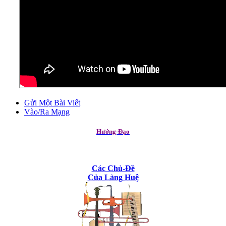
Gửi Một Bài Viết
Vào/Ra Mạng
Hướng-Đạo
Các Chủ-Đề
Của Làng Huệ