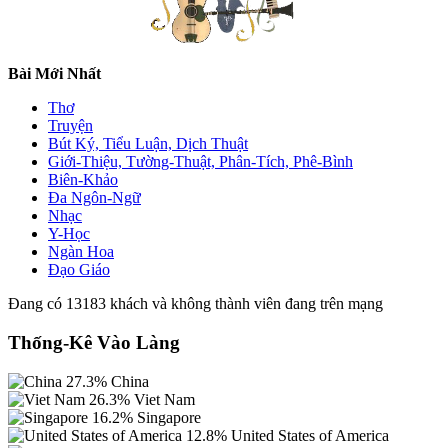
Bài Mới Nhất
Thơ
Truyện
Bút Ký, Tiểu Luận, Dịch Thuật
Giới-Thiệu, Tường-Thuật, Phân-Tích, Phê-Bình
Biên-Khảo
Đa Ngôn-Ngữ
Nhạc
Y-Học
Ngàn Hoa
Đạo Giáo
Đang có 13183 khách và không thành viên đang trên mạng
Thống-Kê Vào Làng
27.3%
China
26.3%
Viet Nam
16.2%
Singapore
12.8%
United States of America