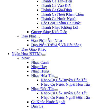
Thánh Ca Tận-Hiến
Thánh Ca Vào Đời
Thánh Ca Gia-Đình
Thánh Ca Ngợi Khen Chúa
Thánh Ca Nước Ngoài
Các Loại Thánh Ca Khác
Thánh Nhạc Không Lời
Gương Sáng Kitô Giáo
Đạo Phật
Đạo Phật: Âm-Nhạc
Đạo Phật: Triết-Lý Và Đời Sống
Đạo-Giáo Khác
Ngàn Hoa (STTM)
Nhạc
Nhạc Cảnh
Nhạc Hay
Nhạc Hùng
Nhạc Hòa-Tấu
Nhạc-Cụ Cổ-Truyền Hòa Tấu
Nhạc-Cụ Nước Ngoài Hòa Tấu
Nhạc Độc-Tấu
Nhạc-Cụ Cổ-Truyền Độc Tấu
Nhạc-Cụ Nước Ngoài Độc Tấu
Ca Khúc Nước Ngoài
Dân Ca