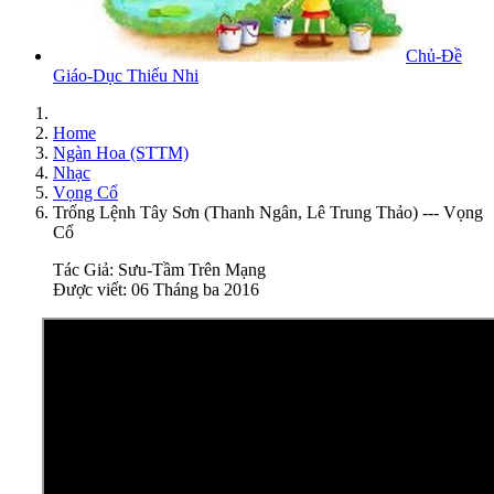
Chủ-Đề
Giáo-Dục Thiếu Nhi
Home
Ngàn Hoa (STTM)
Nhạc
Vọng Cổ
Trống Lệnh Tây Sơn (Thanh Ngân, Lê Trung Thảo) --- Vọng
Cổ
Tác Giả:
Sưu-Tầm Trên Mạng
Được viết: 06 Tháng ba 2016