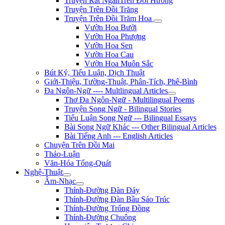
Truyện Rất NgắnTrên Đồi Hương
Truyện Trên Đồi Trăng
Truyện Trên Đồi Trăm Hoa
Vườn Hoa Bưởi
Vườn Hoa Phượng
Vườn Hoa Sen
Vườn Hoa Cau
Vườn Hoa Muôn Sắc
Bút Ký, Tiểu Luận, Dịch Thuật
Giới-Thiệu, Tường-Thuật, Phân-Tích, Phê-Bình
Đa Ngôn-Ngữ ---- Multlingual Articles
Thơ Đa Ngôn-Ngữ - Multilingual Poems
Truyện Song Ngữ - Bilingual Stories
Tiểu Luận Song Ngữ --- Bilingual Essays
Bài Song Ngữ Khác --- Other Bilingual Articles
Bài Tiếng Anh --- English Articles
Chuyện Trên Đồi Mai
Thảo-Luận
Văn-Hóa Tổng-Quát
Nghệ-Thuật
Âm-Nhạc
Thính-Đường Đàn Đáy
Thính-Đường Đàn Bầu Sáo Trúc
Thính-Đường Trống Đồng
Thính-Đường Chuông