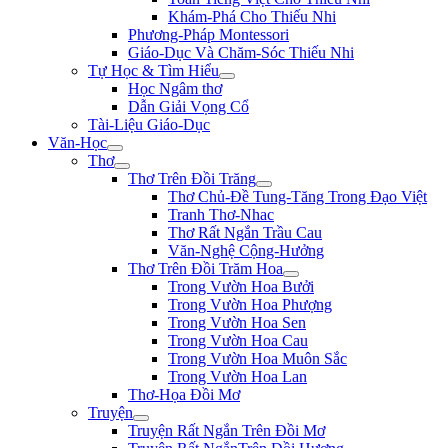
Khám-Phá Cho Thiếu Nhi
Phương-Pháp Montessori
Giáo-Dục Và Chăm-Sóc Thiếu Nhi
Tự Học & Tìm Hiểu
Học Ngâm thơ
Dẫn Giải Vọng Cổ
Tài-Liệu Giáo-Dục
Văn-Học
Thơ
Thơ Trên Đồi Trăng
Thơ Chủ-Đề Tung-Tăng Trong Đạo Việt
Tranh Thơ-Nhac
Thơ Rất Ngắn Trầu Cau
Văn-Nghệ Cộng-Hưởng
Thơ Trên Đồi Trăm Hoa
Trong Vườn Hoa Bưởi
Trong Vườn Hoa Phượng
Trong Vườn Hoa Sen
Trong Vườn Hoa Cau
Trong Vườn Hoa Muôn Sắc
Trong Vườn Hoa Lan
Thơ-Họa Đồi Mơ
Truyện
Truyện Rất Ngắn Trên Đồi Mơ