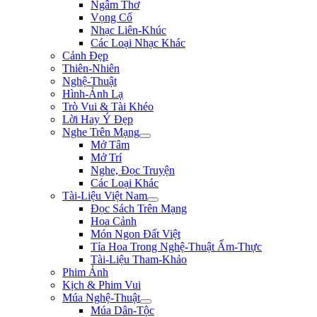
Ngâm Thơ
Vọng Cổ
Nhạc Liên-Khúc
Các Loại Nhạc Khác
Cảnh Đẹp
Thiên-Nhiên
Nghệ-Thuật
Hình-Ảnh Lạ
Trò Vui & Tài Khéo
Lời Hay Ý Đẹp
Nghe Trên Mạng
Mở Tâm
Mở Trí
Nghe, Đọc Truyện
Các Loại Khác
Tài-Liệu Việt Nam
Đọc Sách Trên Mạng
Hoa Cảnh
Món Ngon Đất Việt
Tỉa Hoa Trong Nghệ-Thuật Ẩm-Thực
Tài-Liệu Tham-Khảo
Phim Ảnh
Kịch & Phim Vui
Múa Nghệ-Thuật
Múa Dân-Tộc