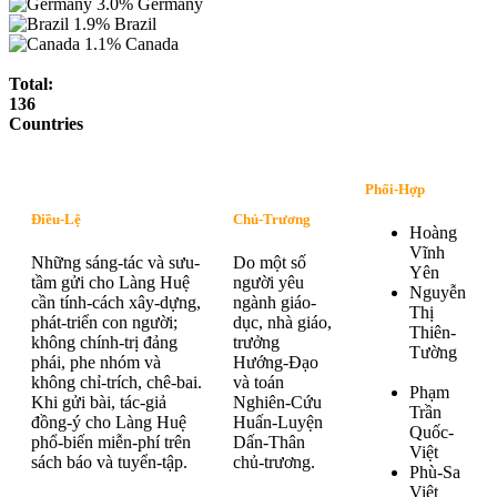
3.0%
Germany
1.9%
Brazil
1.1%
Canada
Total:
136
Countries
Phối-Hợp
Điều-Lệ
Chủ-Trương
Hoàng
Vĩnh
Những sáng-tác và sưu-
Do một số
Yên
tầm gửi cho Làng Huệ
người yêu
Nguyễn
cần tính-cách xây-dựng,
ngành giáo-
Thị
phát-triển con người;
dục, nhà giáo,
Thiên-
không chính-trị đảng
trưởng
Tường
phái, phe nhóm và
Hướng-Đạo
không chỉ-trích, chê-bai.
và toán
Phạm
Khi gửi bài, tác-giả
Nghiên-Cứu
Trần
đồng-ý cho Làng Huệ
Huấn-Luyện
Quốc-
phổ-biến miễn-phí trên
Dấn-Thân
Việt
sách báo và tuyển-tập.
chủ-trương.
Phù-Sa
Việt