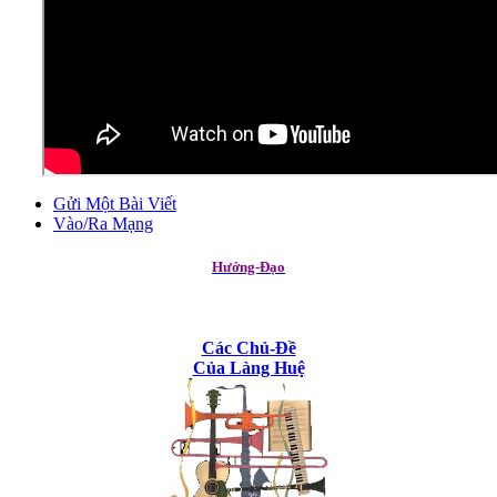
Gửi Một Bài Viết
Vào/Ra Mạng
Hướng-Đạo
Các Chủ-Đề
Của Làng Huệ