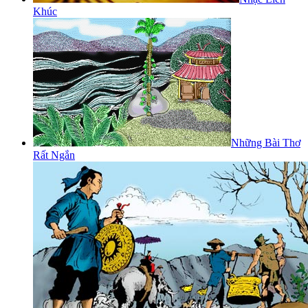
Khúc
Những Bài Thơ
Rất Ngắn