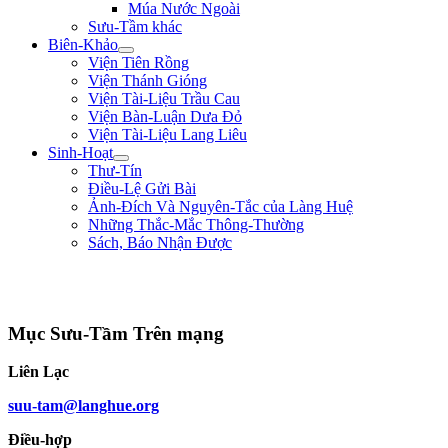
Múa Nước Ngoài
Sưu-Tầm khác
Biên-Khảo
Viện Tiên Rồng
Viện Thánh Gióng
Viện Tài-Liệu Trầu Cau
Viện Bàn-Luận Dưa Đỏ
Viện Tài-Liệu Lang Liêu
Sinh-Hoạt
Thư-Tín
Điều-Lệ Gửi Bài
Ảnh-Đích Và Nguyên-Tắc của Làng Huệ
Những Thắc-Mắc Thông-Thường
Sách, Báo Nhận Được
"Đường đi khó, không khó vì ngăn sông cách núi mà khó vì lòng người ngại
núi e sông." ** Nguyễn Bá Học **
Mục Sưu-Tầm Trên mạng
Liên Lạc
suu-tam@langhue.org
Điều-hợp