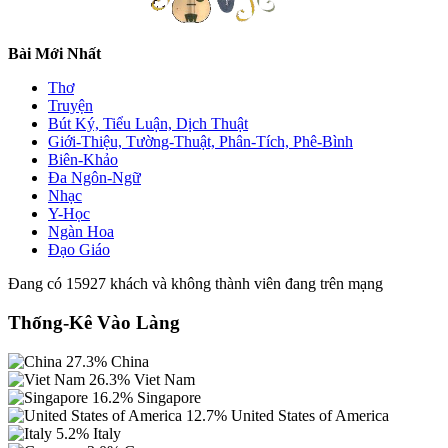
Bài Mới Nhất
Thơ
Truyện
Bút Ký, Tiểu Luận, Dịch Thuật
Giới-Thiệu, Tường-Thuật, Phân-Tích, Phê-Bình
Biên-Khảo
Đa Ngôn-Ngữ
Nhạc
Y-Học
Ngàn Hoa
Đạo Giáo
Đang có 15927 khách và không thành viên đang trên mạng
Thống-Kê Vào Làng
27.3%
China
26.3%
Viet Nam
16.2%
Singapore
12.7%
United States of America
5.2%
Italy