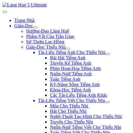
Trang Nhà
Giáo-Dục
Hướng-Đạo Làng Huệ
Phẩm-Vật Của Trân Gian
Sử Thơm Lạc-Hồng
Giáo-Dục Thiếu Nhi
Tài-Liệu Tiếng Anh Cho Thiếu Nhi
Bài Hát Tiếng Anh
Truyện Kể Tiếng Anh
Phim Hoạt-Họa Tiếng Anh
Ngôn-Ngữ Tiếng Anh
Toán Tiếng Anh
Kỹ-Năng Sống Tiếng Anh
Khoa-Học Tiếng Anh
Các Tài-Liệu Tiếng Anh Khác
Tài-Liệu Tiếng Việt Cho Thiếu Nhi
Múa Cho Thiếu Nhi
Hát Cho Thiếu Nhi
Nghệ-Thuật Tạo Hình Cho Thiếu Nhi
Truyện Cho Thiếu Nhi
Ngôn-Ngữ Tiếng Việt Cho Thiếu Nhi
Toán Tiếng Việt Cho Thiếu Nhi