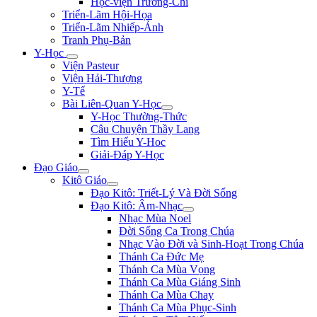
Học-viện Trương-Chi
Triển-Lãm Hội-Họa
Triển-Lãm Nhiếp-Ảnh
Tranh Phụ-Bản
Y-Học
Viện Pasteur
Viện Hải-Thượng
Y-Tế
Bài Liên-Quan Y-Học
Y-Học Thường-Thức
Câu Chuyện Thầy Lang
Tìm Hiểu Y-Hoc
Giải-Đáp Y-Học
Đạo Giáo
Kitô Giáo
Đạo Kitô: Triết-Lý Và Đời Sống
Đạo Kitô: Âm-Nhạc
Nhạc Mùa Noel
Đời Sống Ca Trong Chúa
Nhạc Vào Đời và Sinh-Hoạt Trong Chúa
Thánh Ca Đức Mẹ
Thánh Ca Mùa Vọng
Thánh Ca Mùa Giáng Sinh
Thánh Ca Mùa Chay
Thánh Ca Mùa Phục-Sinh